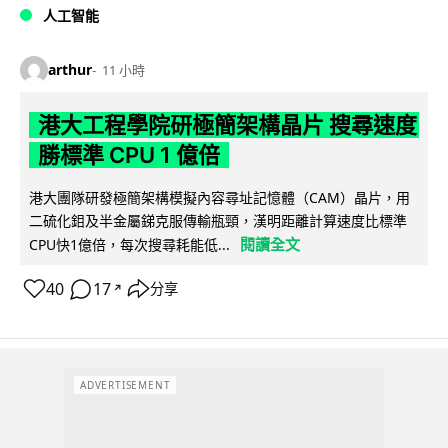
人工智能
arthur
11 小時
港大工程學院研極簡架構晶片 搜尋速度
勝標準 CPU 1 億倍
港大團隊研發極簡架構模擬內容尋址記憶體（CAM）晶片，用
二硫化鉬及半金屬銻克服傳輸瓶頸，漢明距離計算速度比標準
閱讀全文
CPU快1億倍，每次搜尋耗能低...
40
17
分享
↗
ADVERTISEMENT