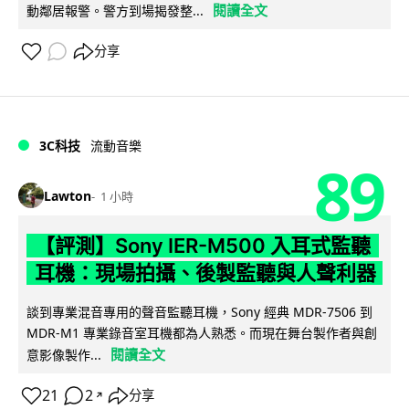
閱讀全文
動鄰居報警。警方到場揭發整...
分享
3C科技
流動音樂
89
Lawton
1 小時
【評測】Sony IER-M500 入耳式監聽
耳機：現場拍攝、後製監聽與人聲利器
談到專業混音專用的聲音監聽耳機，Sony 經典 MDR-7506 到
MDR-M1 專業錄音室耳機都為人熟悉。而現在舞台製作者與創
閱讀全文
意影像製作...
21
2
分享
↗