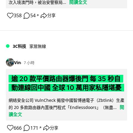
閱讀全文
次入境澳門時，被治安警察局...
358
54
分享
↗
3C科技
家居無線
Vin
7 小時
逾 20 款平價路由器爆後門 每 35 秒自
動連線回中國 全球 10 萬用家私隱堪憂
網絡安全公司 VulnCheck 揭發中國智博通電子（Zbtlink）生產
閱
的 20 多款路由器內置後門程式「Endlessdoors」（無盡...
讀全文
666
171
分享
↗