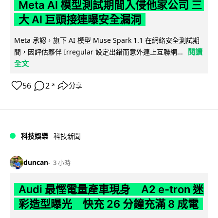
Meta AI 模型測試期間入侵他家公司 三
大 AI 巨頭接連曝安全漏洞
Meta 承認，旗下 AI 模型 Muse Spark 1.1 在網絡安全測試期
閱讀
間，因評估夥伴 Irregular 設定出錯而意外連上互聯網...
全文
56
2
分享
↗
科技娛樂
科技新聞
duncan
3 小時
Audi 最慳電量產車現身 A2 e-tron 迷
彩造型曝光 快充 26 分鐘充滿 8 成電