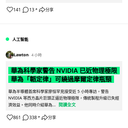
141
13
分享
↗
人工智能
Lawton
4 小時
華為科學家警告 NVIDIA 已近物理極限
華為「韜定律」可繞過摩爾定律瓶頸
華為半導體首席科學家廖恒罕見接受近 5 小時專訪，警告
NVIDIA 等西方晶片巨頭正逼近物理極限，傳統製程升級已失經
閱讀全文
濟效益。他同時介紹華為...
861
338
分享
↗