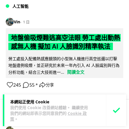
人工智能
Vin
1 日
地盤偷吸煙難逃高空法眼 勞工處出動熱
感無人機 擬加 AI 人臉識別精準執法
勞工處投入配備熱感應鏡頭的小型無人機進行高空巡邏以打擊
地盤違例吸煙，並正研究於未來一年內引入 AI 人臉識別與行為
閱讀全文
分析功能，結合三大技術進一...
245
55
分享
↗
本網站正使用 Cookie
我們使用 Cookie 改善網站體驗。 繼續使用
我們的網站即表示您同意我們的
Cookie 政
人工智能
策
。