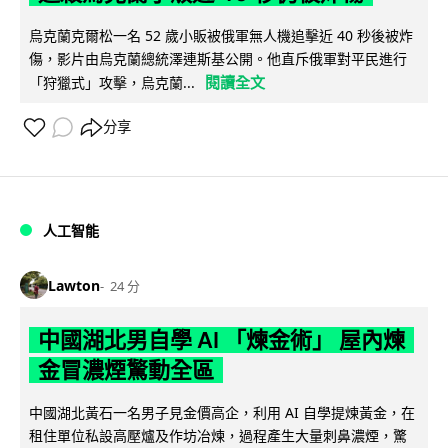
烏克蘭克爾松一名 52 歲小販被俄軍無人機追擊近 40 秒後被炸
傷，影片由烏克蘭總統澤連斯基公開。他直斥俄軍對平民進行
閱讀全文
「狩獵式」攻擊，烏克蘭...
分享
人工智能
Lawton
24 分
中國湖北男自學 AI 「煉金術」 屋內煉
金冒濃煙驚動全區
中國湖北黃石一名男子見金價高企，利用 AI 自學提煉黃金，在
租住單位私設高壓爐及作坊冶煉，過程產生大量刺鼻濃煙，驚