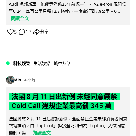
Audi 呢部新車，能耗竟然係25年前嘅一半。 A2 e-tron 風阻低
至0.24，每百公里只需12.8 kWh，一度電行到7.8公里。6...
閱讀全文
5
1
分享
↗
科技娛樂
生活娛樂
城中熱話
Vin
4 小時
法國 8 月 11 日出新例 未經同意嚴禁
Cold Call 違規企業最高罰 345 萬
法國將於 8 月 11 日起實施新例，全面禁止企業未經消費者同意
致電推銷，由「opt-out」拒接登記制轉為「opt-in」先徵同意
閱讀全文
機制。違...