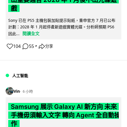
戲
Sony 已在 PS5 主機包裝加貼提示貼紙，重申官方 7 月已公布
計劃：2028 年 1 月起停產新遊戲實體光碟。分析師預期 PS6
閱讀全文
因此...
104
55
分享
↗
人工智能
Vin
6 小時
Samsung 展示 Galaxy AI 新方向 未來
手機毋須輸入文字 轉向 Agent 全自動操
作