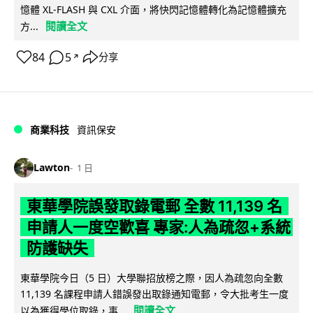
憶體 XL-FLASH 與 CXL 介面，將快閃記憶體轉化為記憶體擴充
閱讀全文
方...
84
5
分享
↗
商業科技
資訊保安
Lawton
1 日
東華學院誤發取錄電郵 全數 11,139 名
申請人一度空歡喜 專家:人為疏忽+系統
防護缺失
東華學院今日（5 日）大學聯招放榜之際，因人為疏忽向全數
11,139 名課程申請人錯誤發出取錄通知電郵，令大批考生一度
閱讀全文
以為獲得學位取錄，事...