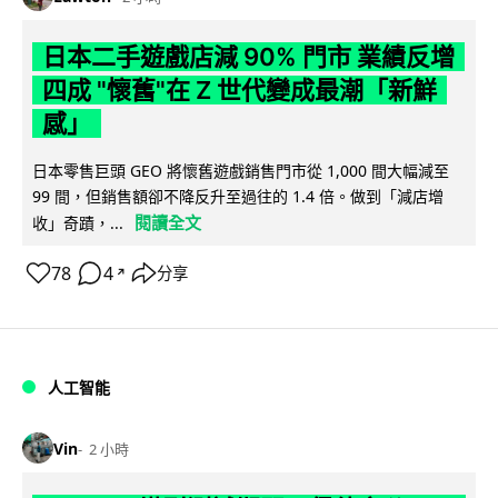
日本二手遊戲店減 90% 門市 業績反增
四成 "懷舊"在 Z 世代變成最潮「新鮮
感」
日本零售巨頭 GEO 將懷舊遊戲銷售門市從 1,000 間大幅減至
99 間，但銷售額卻不降反升至過往的 1.4 倍。做到「減店增
閱讀全文
收」奇蹟，...
78
4
分享
↗
人工智能
Vin
2 小時