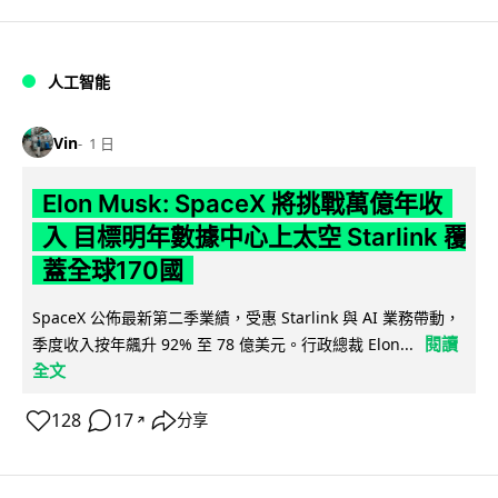
人工智能
Vin
1 日
Elon Musk: SpaceX 將挑戰萬億年收
入 目標明年數據中心上太空 Starlink 覆
蓋全球170國
SpaceX 公佈最新第二季業績，受惠 Starlink 與 AI 業務帶動，
閱讀
季度收入按年飆升 92% 至 78 億美元。行政總裁 Elon...
全文
128
17
分享
↗