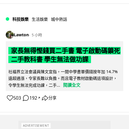
科技娛樂
生活娛樂
城中熱話
Lawton
5 小時
家長無得慳錢買二手書 電子啟動碼鎖死
二手教科書 學生無法做功課
社福界立法會議員陳文宜指，一間中學書單價錢按年加 14.7%
遠超通漲，令家長難以負擔。而且電子教材啟動碼這項設計，
閱讀全文
令學生無法完成功課，二手...
503
192
分享
↗
ADVERTISEMENT