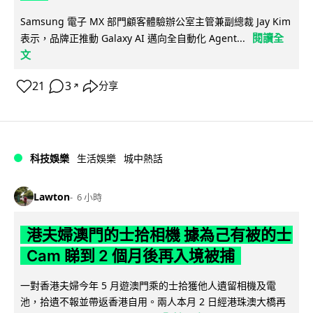
Samsung 電子 MX 部門顧客體驗辦公室主管兼副總裁 Jay Kim
閱讀全
表示，品牌正推動 Galaxy AI 邁向全自動化 Agent...
文
21
3
分享
↗
科技娛樂
生活娛樂
城中熱話
Lawton
6 小時
港夫婦澳門的士拾相機 據為己有被的士
Cam 睇到 2 個月後再入境被捕
一對香港夫婦今年 5 月遊澳門乘的士拾獲他人遺留相機及電
池，拾遺不報並帶返香港自用。兩人本月 2 日經港珠澳大橋再