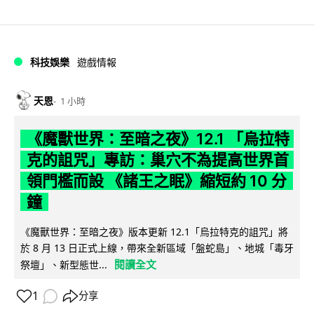
科技娛樂
遊戲情報
天恩
1 小時
《魔獸世界：至暗之夜》12.1 「烏拉特
克的詛咒」專訪：巢穴不為提高世界首
領門檻而設 《諸王之眠》縮短約 10 分
鐘
《魔獸世界：至暗之夜》版本更新 12.1「烏拉特克的詛咒」將
於 8 月 13 日正式上線，帶來全新區域「盤蛇島」、地城「毒牙
閱讀全文
祭壇」、新型態世...
1
分享