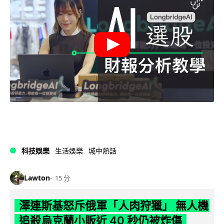
科技娛樂
生活娛樂
城中熱話
Lawton
15 分
澤連斯基怒斥俄軍「人肉狩獵」 無人機
追殺烏克蘭小販近 40 秒仍被炸傷