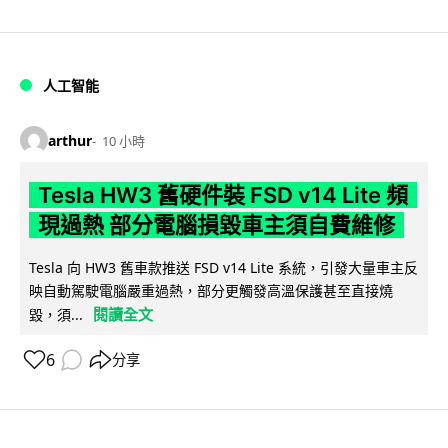
人工智能
arthur
10 小時
Tesla HW3 舊硬件裝 FSD v14 Lite 頻
現過熱 部分電腦損毀車主須自費維修
Tesla 向 HW3 舊車款推送 FSD v14 Lite 系統，引發大量車主反
映自動駕駛電腦嚴重過熱，部分更觸發高溫保護甚至直接燒
閱讀全文
毀，須...
6
分享