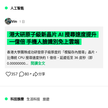
人工智能
Vin
1 日
港大研原子級新晶片 AI 搜尋速度提升
一億倍 手機人臉識別免上雲端
香港大學團隊成功研發原子級厚度的「模擬存內搜尋」晶片，
比傳統 CPU 搜尋速度快約 1 億倍，延遲低至 36 皮秒（即
閱讀全文
0.00000000...
357
80
分享
↗
科技娛樂
生活科技
旅遊