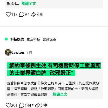
閱讀全文
款 9,4...
118
9
分享
↗
科技娛樂
生活科技
智慧城市
Lawton
1 日
網約車條例生效 有司機暫時停工避風頭
的士業界籲白牌 "改邪歸正"
規管網約車法例大部分條文已於 8 月 3 日生效，的士業界就期
望白牌車司機，能夠「改邪歸正」回流駕駛的士。新例大幅提
閱讀全文
高罰則，首次定罪最高罰款...
201
144
分享
↗