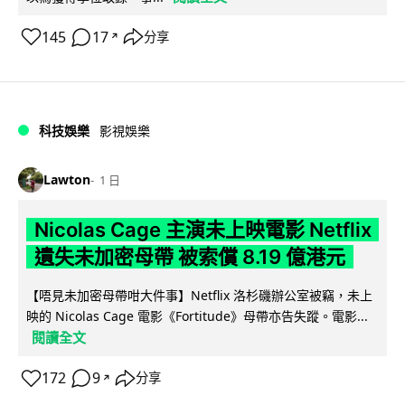
145
17
分享
↗
科技娛樂
影視娛樂
Lawton
1 日
Nicolas Cage 主演未上映電影 Netflix
遺失未加密母帶 被索償 8.19 億港元
【唔見未加密母帶咁大件事】Netflix 洛杉磯辦公室被竊，未上
映的 Nicolas Cage 電影《Fortitude》母帶亦告失蹤。電影...
閱讀全文
172
9
分享
↗