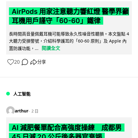
AirPods 用家注意聽力響紅燈 醫學界籲
耳機用戶謹守「60-60」鐵律
長時間高音量佩戴耳機可能導致永久性噪音性聽損。本文盤點 4
大聽力受損警號，介紹科學護耳的「60-60 原則」及 Apple 內
閱讀全文
置防護功能，...
20
分享
人工智能
arthur
2 日
AI 減肥餐單配合高強度操練 成都男
45 日減 20 公斤後多器官衰竭