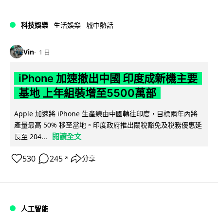
科技娛樂
生活娛樂
城中熱話
Vin
1 日
iPhone 加速撤出中國 印度成新機主要
基地 上年組裝增至5500萬部
Apple 加速將 iPhone 生產線由中國轉往印度，目標兩年內將
產量最高 50% 移至當地。印度政府推出關稅豁免及稅務優惠延
閱讀全文
長至 204...
530
245
分享
↗
人工智能