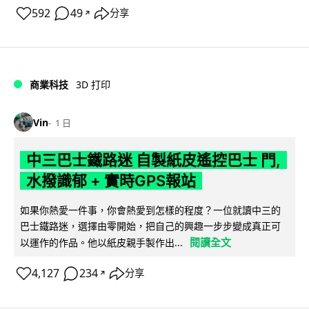
592
49
分享
↗
商業科技
3D 打印
Vin
1 日
中三巴士鐵路迷 自製紙皮遙控巴士 門,
水撥識郁 + 實時GPS報站
如果你熱愛一件事，你會熱愛到怎樣的程度？一位就讀中三的
巴士鐵路迷，選擇由零開始，把自己的興趣一步步變成真正可
閱讀全文
以運作的作品。他以紙皮親手製作出...
4,127
234
分享
↗