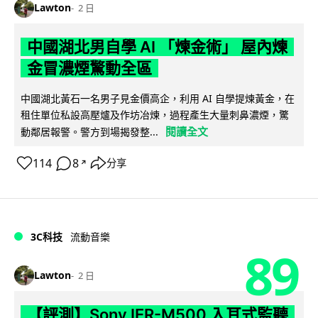
Lawton
2 日
中國湖北男自學 AI 「煉金術」 屋內煉
金冒濃煙驚動全區
中國湖北黃石一名男子見金價高企，利用 AI 自學提煉黃金，在
租住單位私設高壓爐及作坊冶煉，過程產生大量刺鼻濃煙，驚
閱讀全文
動鄰居報警。警方到場揭發整...
114
8
分享
↗
3C科技
流動音樂
89
Lawton
2 日
【評測】Sony IER-M500 入耳式監聽