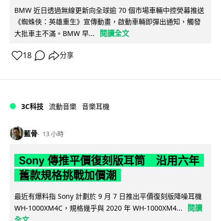
BMW 近日透過無線更新向全球逾 70 個市場車輛中控熒幕推送
《蜘蛛俠：英雄重生》宣傳動畫，啟動車輛即彈出通知，觸發
閱讀全文
大批車主不滿。BMW 早...
18
分享
3C科技
流動音樂
音樂耳機
藍骨
13 小時
Sony 傳推平價復刻版耳筒 沿用六年
舊款規格挑戰加價潮
最近有爆料指 Sony 計劃於 9 月 7 日推出平價復刻版降噪耳機
閱讀
WH-1000XM4C，規格幾乎與 2020 年 WH-1000XM4...
全文