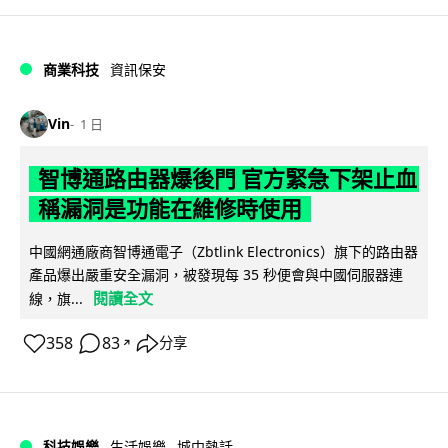
商業科技
資訊保安
Vin
1 日
智博通路由器爆後門 官方緊急下架止血
稱漏洞是功能在維修時使用
中國網通廠商智博通電子（Zbtlink Electronics）旗下的路由器
產品爆出嚴重安全漏洞，被發現每 35 秒便會與中國伺服器連
閱讀全文
線，旗...
358
83
分享
↗
科技娛樂
生活娛樂
城中熱話