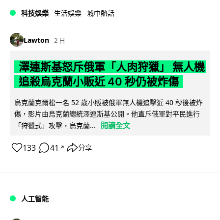
科技娛樂
生活娛樂
城中熱話
Lawton
2 日
澤連斯基怒斥俄軍「人肉狩獵」 無人機
追殺烏克蘭小販近 40 秒仍被炸傷
烏克蘭克爾松一名 52 歲小販被俄軍無人機追擊近 40 秒後被炸
傷，影片由烏克蘭總統澤連斯基公開。他直斥俄軍對平民進行
閱讀全文
「狩獵式」攻擊，烏克蘭...
133
41
分享
↗
人工智能