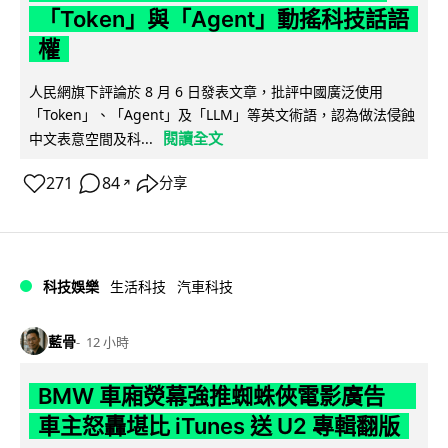
「Token」與「Agent」動搖科技話語
權
人民網旗下評論於 8 月 6 日發表文章，批評中國廣泛使用
「Token」、「Agent」及「LLM」等英文術語，認為做法侵蝕
閱讀全文
中文表意空間及科...
271
84
分享
↗
科技娛樂
生活科技
汽車科技
藍骨
12 小時
BMW 車廂熒幕強推蜘蛛俠電影廣告
車主怒轟堪比 iTunes 送 U2 專輯翻版