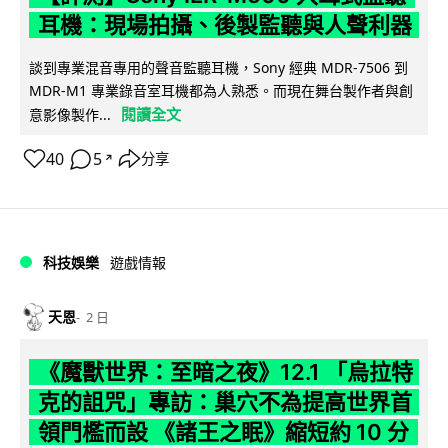
耳機：現場拍攝、後製監聽與人聲利器
談到專業混音專用的聲音監聽耳機，Sony 經典 MDR-7506 到
MDR-M1 專業錄音室耳機都為人熟悉。而現在舞台製作者與創
閱讀全文
意影像製作...
40
5
分享
↗
科技娛樂
遊戲情報
天恩
2 日
《魔獸世界：至暗之夜》12.1 「烏拉特
克的詛咒」專訪：巢穴不為提高世界首
領門檻而設 《諸王之眠》縮短約 10 分