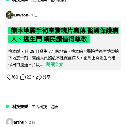
Lawton
1 日
熊本地震手術室驚魂片瘋傳 醫護保護病
人、逃生門 網民讚值得尊敬
熊本縣 7 月 28 日發生 7.1 級地震，熊本綜合醫院手術室鏡頭拍
下地震一刻，醫護人員臨危不亂保護病人，更馬上開逃生門確
閱讀全文
保出口流通。片段...
69
23
分享
↗
科技娛樂
生活科技
健康
arthur
2 日