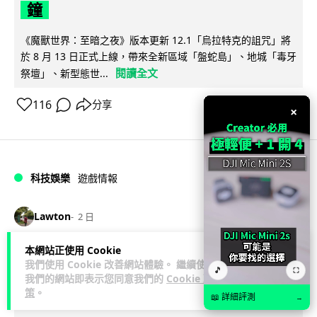
鐘
《魔獸世界：至暗之夜》版本更新 12.1「烏拉特克的詛咒」將
於 8 月 13 日正式上線，帶來全新區域「盤蛇島」、地城「毒牙
閱讀全文
祭壇」、新型態世...
116
分享
×
科技娛樂
遊戲情報
Lawton
2 日
本網站正使用 Cookie
日本二手遊戲店減 90% 門市 業績反增
我們使用 Cookie 改善網站體驗。 繼續使用
🎵
⛶
四成 "懷舊"在 Z 世代變成最潮「新鮮
我們的網站即表示您同意我們的
Cookie 政
策
。
感」
📖 詳細評測
→