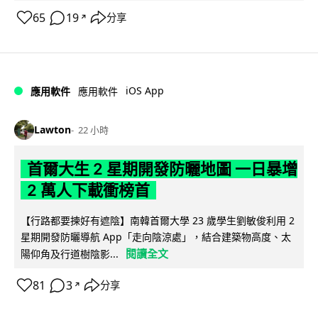
65
19
分享
↗
iOS App
應用軟件
應用軟件
Lawton
22 小時
首爾大生 2 星期開發防曬地圖 一日暴增
2 萬人下載衝榜首
【行路都要揀好有遮陰】南韓首爾大學 23 歲學生劉敏俊利用 2
星期開發防曬導航 App「走向陰涼處」，結合建築物高度、太
閱讀全文
陽仰角及行道樹陰影...
81
3
分享
↗