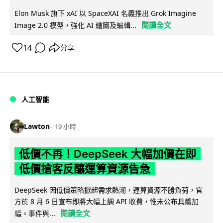
Elon Musk 旗下 xAI 以 SpaceXAI 名義推出 Grok Imagine
閱讀全文
Image 2.0 模型，強化 AI 繪圖及編輯...
14
分享
人工智能
Lawton
19 小時
低價不再！DeepSeek 大幅加價在即
低價搶客反釀運算資源告急
DeepSeek 因低價策略掀起需求熱潮，運算資源不勝負荷，官
方於 8 月 6 日宣布即將大幅上調 API 收費，惟未公布具體加
閱讀全文
幅。事件與...