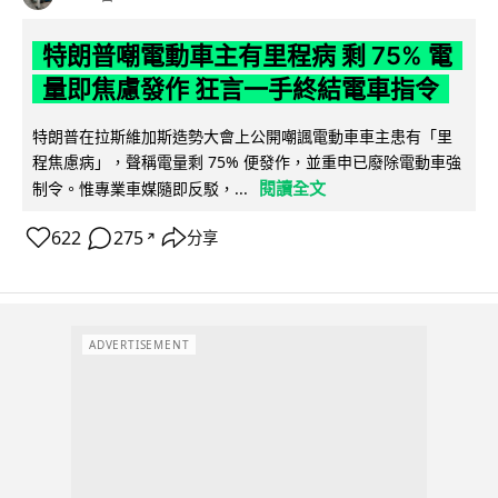
特朗普嘲電動車主有里程病 剩 75% 電
量即焦慮發作 狂言一手終結電車指令
特朗普在拉斯維加斯造勢大會上公開嘲諷電動車車主患有「里
程焦慮病」，聲稱電量剩 75% 便發作，並重申已廢除電動車強
閱讀全文
制令。惟專業車媒隨即反駁，...
622
275
分享
↗
ADVERTISEMENT