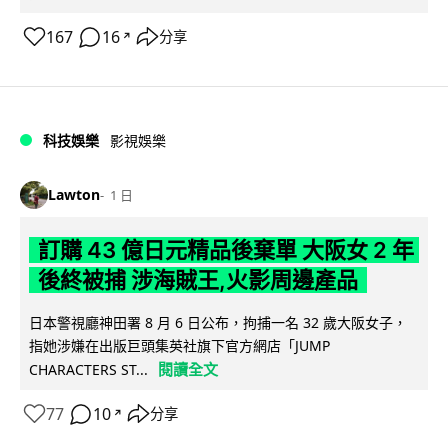
167
16
分享
↗
科技娛樂
影視娛樂
Lawton
1 日
訂購 43 億日元精品後棄單 大阪女 2 年
後終被捕 涉海賊王,火影周邊產品
日本警視廳神田署 8 月 6 日公布，拘捕一名 32 歲大阪女子，
指她涉嫌在出版巨頭集英社旗下官方網店「JUMP
閱讀全文
CHARACTERS ST...
77
10
分享
↗