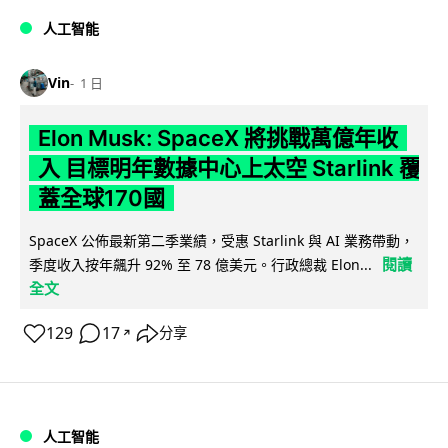
人工智能
Vin
1 日
Elon Musk: SpaceX 將挑戰萬億年收
入 目標明年數據中心上太空 Starlink 覆
蓋全球170國
SpaceX 公佈最新第二季業績，受惠 Starlink 與 AI 業務帶動，
閱讀
季度收入按年飆升 92% 至 78 億美元。行政總裁 Elon...
全文
129
17
分享
↗
人工智能