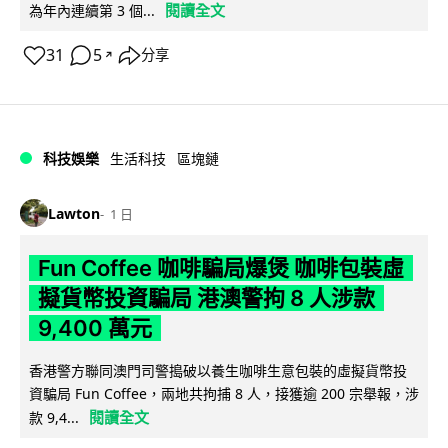
閱讀全文
為年內連續第 3 個...
31
5
分享
↗
科技娛樂
生活科技
區塊鏈
Lawton
1 日
Fun Coffee 咖啡騙局爆煲 咖啡包裝虛
擬貨幣投資騙局 港澳警拘 8 人涉款
9,400 萬元
香港警方聯同澳門司警搗破以養生咖啡生意包裝的虛擬貨幣投
資騙局 Fun Coffee，兩地共拘捕 8 人，接獲逾 200 宗舉報，涉
閱讀全文
款 9,4...