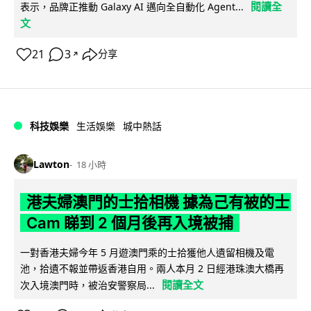
閱讀全
表示，品牌正推動 Galaxy AI 邁向全自動化 Agent...
文
21
3
分享
↗
科技娛樂
生活娛樂
城中熱話
Lawton
18 小時
港夫婦澳門的士拾相機 據為己有被的士
Cam 睇到 2 個月後再入境被捕
一對香港夫婦今年 5 月遊澳門乘的士拾獲他人遺留相機及電
池，拾遺不報並帶返香港自用。兩人本月 2 日經港珠澳大橋再
閱讀全文
次入境澳門時，被治安警察局...