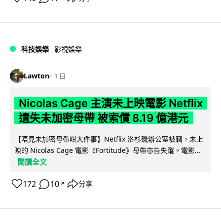
科技娛樂
影視娛樂
Lawton
1 日
Nicolas Cage 主演未上映電影 Netflix
遺失未加密母帶 被索償 8.19 億港元
【唔見未加密母帶咁大件事】Netflix 洛杉磯辦公室被竊，未上
映的 Nicolas Cage 電影《Fortitude》母帶亦告失蹤。電影...
閱讀全文
172
10
分享
↗