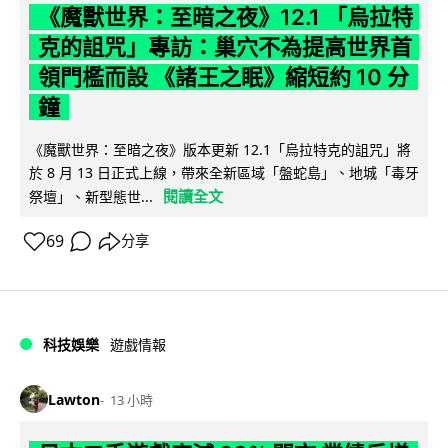
《魔獸世界：至暗之夜》12.1 「烏拉特
克的詛咒」專訪：巢穴不為提高世界首
領門檻而設 《諸王之眠》縮短約 10 分
鐘
《魔獸世界：至暗之夜》版本更新 12.1「烏拉特克的詛咒」將
於 8 月 13 日正式上線，帶來全新區域「盤蛇島」、地城「毒牙
閱讀全文
祭壇」、新型態世...
69
分享
科技娛樂
遊戲情報
Lawton
13 小時