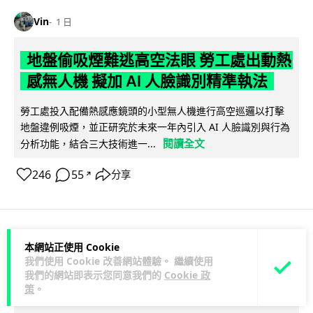
Vin
1 日
地盤偷吸煙難逃高空法眼 勞工處出動熱
感無人機 擬加 AI 人臉識別精準執法
勞工處投入配備熱感應鏡頭的小型無人機進行高空巡邏以打擊
地盤違例吸煙，並正研究於未來一年內引入 AI 人臉識別與行為
閱讀全文
分析功能，結合三大技術進一...
246
55
分享
↗
人工智能
本網站正使用 Cookie
我們使用 Cookie 改善網站體驗。 繼續使用
我們的網站即表示您同意我們的
Cookie 政
Lawton
1 日
策
。