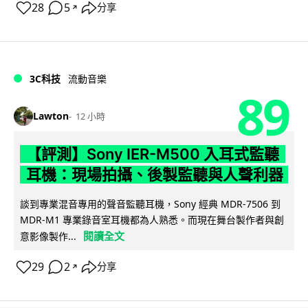
28
5
分享
↗
3C科技
流動音樂
89
Lawton
12 小時
【評測】Sony IER-M500 入耳式監聽
耳機：現場拍攝、後製監聽與人聲利器
談到專業混音專用的聲音監聽耳機，Sony 經典 MDR-7506 到
MDR-M1 專業錄音室耳機都為人熟悉。而現在舞台製作者與創
閱讀全文
意影像製作...
29
2
分享
↗