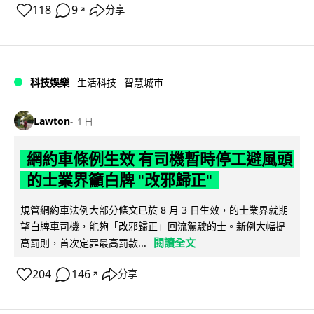
118
9
分享
↗
科技娛樂
生活科技
智慧城市
Lawton
1 日
網約車條例生效 有司機暫時停工避風頭
的士業界籲白牌 "改邪歸正"
規管網約車法例大部分條文已於 8 月 3 日生效，的士業界就期
望白牌車司機，能夠「改邪歸正」回流駕駛的士。新例大幅提
閱讀全文
高罰則，首次定罪最高罰款...
204
146
分享
↗