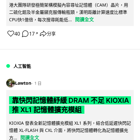
港大團隊研發極簡架構模擬內容尋址記憶體（CAM）晶片，用
二硫化鉬及半金屬銻克服傳輸瓶頸，漢明距離計算速度比標準
閱讀全文
CPU快1億倍，每次搜尋耗能低...
40
17
分享
↗
人工智能
Lawton
1 日
靠快閃記憶體紓緩 DRAM 不足 KIOXIA
推 XL1 記憶體擴充模組
KIOXIA 發表全新記憶體擴充模組 XL1 系列，結合低延遲快閃記
憶體 XL-FLASH 與 CXL 介面，將快閃記憶體轉化為記憶體擴充
閱讀全文
方...