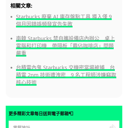
相關文章:
Starbucks 廢棄 AI 庫存盤點工具 導入僅 9
個月因錯誤頻發宣告失敗
南韓 Starbucks 禁自攜設備店內辦公 桌上
電腦和打印機 帶隔板「霸佔咖啡店」問題
嚴重
台積電內鬼 Starbucks 交機密當場被捕 台
積電 2nm 技術遭洩密 9 名工程師涉嫌竊取
核心技術
📮
更多精彩文章每日送到電子郵箱