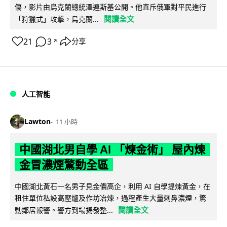
傷，影片由烏克蘭總統澤連斯基公開。他直斥俄軍對平民進行
閱讀全文
「狩獵式」攻擊，烏克蘭...
21
3
分享
↗
人工智能
Lawton
11 小時
中國湖北男自學 AI 「煉金術」 屋內煉
金冒濃煙驚動全區
中國湖北黃石一名男子見金價高企，利用 AI 自學提煉黃金，在
租住單位私設高壓爐及作坊冶煉，過程產生大量刺鼻濃煙，驚
閱讀全文
動鄰居報警。警方到場揭發整...