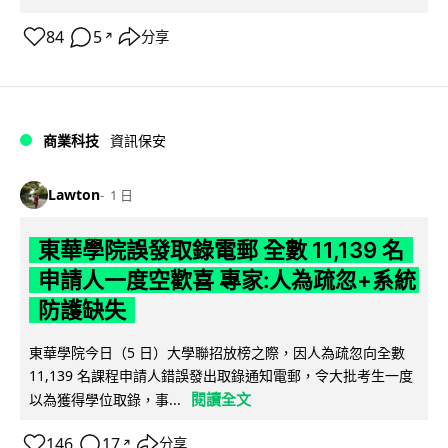
84
5
分享
↗
商業科技
資訊保安
Lawton
1 日
東華學院誤發取錄電郵 全數 11,139 名
申請人一度空歡喜 專家:人為疏忽+系統
防護缺失
東華學院今日（5 日）大學聯招放榜之際，因人為疏忽向全數
11,139 名課程申請人錯誤發出取錄通知電郵，令大批考生一度
閱讀全文
以為獲得學位取錄，事...
146
17
分享
↗