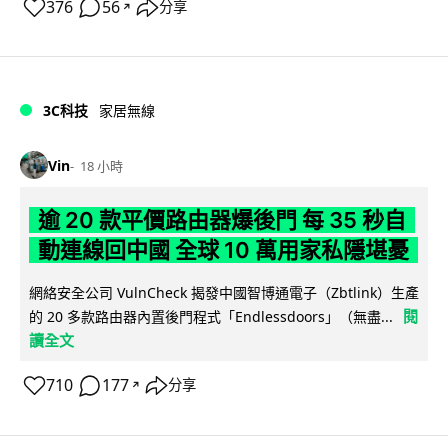
376
56
分享
↗
3C科技
家居無線
Vin
18 小時
逾 20 款平價路由器爆後門 每 35 秒自
動連線回中國 全球 10 萬用家私隱堪憂
網絡安全公司 VulnCheck 揭發中國智博通電子（Zbtlink）生產
閱
的 20 多款路由器內置後門程式「Endlessdoors」（無盡...
讀全文
710
177
分享
↗