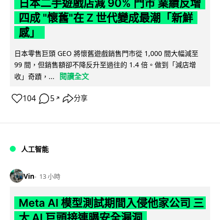
日本二手遊戲店減 90% 門市 業績反增
四成 "懷舊"在 Z 世代變成最潮「新鮮
感」
日本零售巨頭 GEO 將懷舊遊戲銷售門市從 1,000 間大幅減至
99 間，但銷售額卻不降反升至過往的 1.4 倍。做到「減店增
閱讀全文
收」奇蹟，...
104
5
分享
↗
人工智能
Vin
13 小時
Meta AI 模型測試期間入侵他家公司 三
大 AI 巨頭接連曝安全漏洞