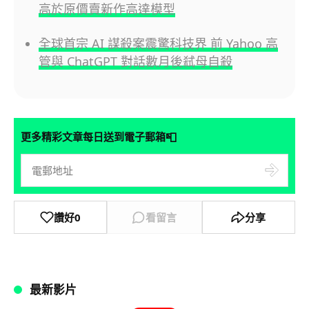
高於原價賣新作高達模型
全球首宗 AI 謀殺案震驚科技界 前 Yahoo 高
管與 ChatGPT 對話數月後弒母自殺
📮
更多精彩文章每日送到電子郵箱
讚好
0
看留言
分享
最新影片