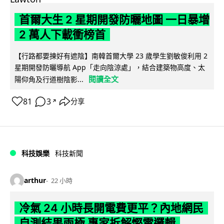
首爾大生 2 星期開發防曬地圖 一日暴增
2 萬人下載衝榜首
【行路都要揀好有遮陰】南韓首爾大學 23 歲學生劉敏俊利用 2
星期開發防曬導航 App「走向陰涼處」，結合建築物高度、太
閱讀全文
陽仰角及行道樹陰影...
81
3
分享
↗
科技娛樂
科技新聞
arthur
22 小時
冷氣 24 小時長開電費更平？內地網民
自測結果兩極 專家拆解慳電邏輯