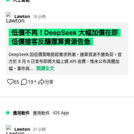
Lawton
18 小時
低價不再！DeepSeek 大幅加價在即
低價搶客反釀運算資源告急
DeepSeek 因低價策略掀起需求熱潮，運算資源不勝負荷，官
方於 8 月 6 日宣布即將大幅上調 API 收費，惟未公布具體加
閱讀全文
幅。事件與...
65
19
分享
↗
iOS App
應用軟件
應用軟件
Lawton
21 小時