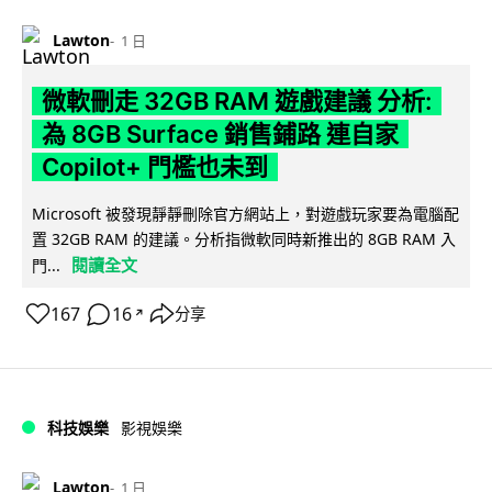
Lawton
1 日
微軟刪走 32GB RAM 遊戲建議 分析:
為 8GB Surface 銷售鋪路 連自家
Copilot+ 門檻也未到
Microsoft 被發現靜靜刪除官方網站上，對遊戲玩家要為電腦配
置 32GB RAM 的建議。分析指微軟同時新推出的 8GB RAM 入
閱讀全文
門...
167
16
分享
↗
科技娛樂
影視娛樂
Lawton
1 日