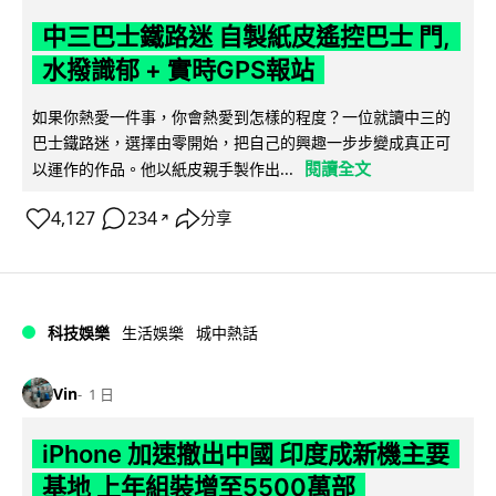
中三巴士鐵路迷 自製紙皮遙控巴士 門,
水撥識郁 + 實時GPS報站
如果你熱愛一件事，你會熱愛到怎樣的程度？一位就讀中三的
巴士鐵路迷，選擇由零開始，把自己的興趣一步步變成真正可
閱讀全文
以運作的作品。他以紙皮親手製作出...
4,127
234
分享
↗
科技娛樂
生活娛樂
城中熱話
Vin
1 日
iPhone 加速撤出中國 印度成新機主要
基地 上年組裝增至5500萬部