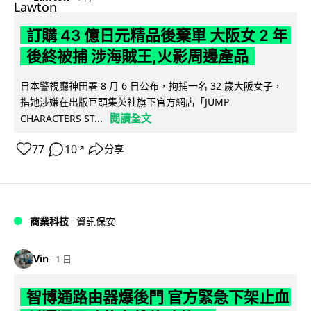
訂購 43 億日元精品後棄單 大阪女 2 年
後終被捕 涉海賊王,火影周邊產品
日本警視廳神田署 8 月 6 日公布，拘捕一名 32 歲大阪女子，
指她涉嫌在出版巨頭集英社旗下官方網店「JUMP
閱讀全文
CHARACTERS ST...
77
10
分享
↗
商業科技
資訊保安
Vin
1 日
智博通路由器爆後門 官方緊急下架止血