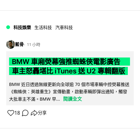
科技娛樂
生活科技
汽車科技
藍骨
11 小時
BMW 車廂熒幕強推蜘蛛俠電影廣告
車主怒轟堪比 iTunes 送 U2 專輯翻版
BMW 近日透過無線更新向全球逾 70 個市場車輛中控熒幕推送
《蜘蛛俠：英雄重生》宣傳動畫，啟動車輛即彈出通知，觸發
閱讀全文
大批車主不滿。BMW 早...
18
分享