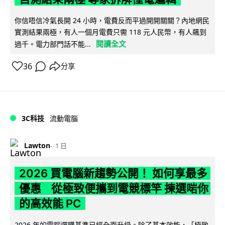
你信唔信冷氣長開 24 小時，電費反而平過開開關關？內地網民
實測結果兩極，有人一個月電費只需 118 元人民幣，有人飆到
閱讀全文
過千。電力部門話不能...
36
分享
3C科技
流動電腦
Lawton
1 日
2026 買電腦新趨勢公開！ 如何享最多
優惠 從極致便攜到電競標竿 揀選啱你
的高效能 PC
2026 年的電腦選購基準已經全面升級。除了基本效能，「極致