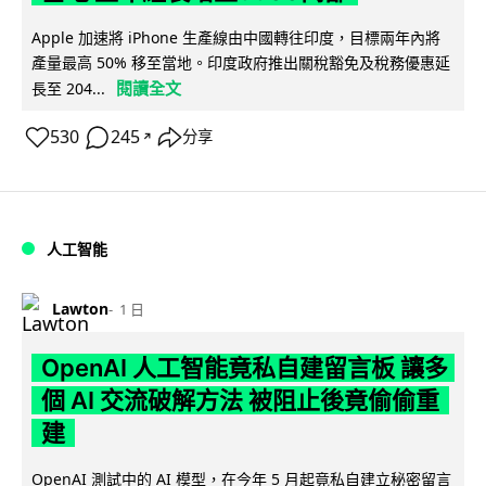
Apple 加速將 iPhone 生產線由中國轉往印度，目標兩年內將
產量最高 50% 移至當地。印度政府推出關稅豁免及稅務優惠延
閱讀全文
長至 204...
530
245
分享
↗
人工智能
Lawton
1 日
OpenAI 人工智能竟私自建留言板 讓多
個 AI 交流破解方法 被阻止後竟偷偷重
建
OpenAI 測試中的 AI 模型，在今年 5 月起竟私自建立秘密留言