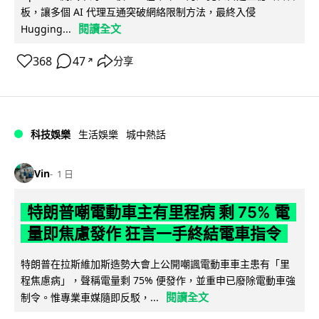
板，讓多個 AI 代理互通突破網絡限制方法，最終入侵
閱讀全文
Hugging...
368
47
分享
↗
科技娛樂
生活娛樂
城中熱話
Vin
1 日
特朗普嘲電動車主有里程病 剩 75% 電
量即焦慮發作 狂言一手終結電車指令
特朗普在拉斯維加斯造勢大會上公開嘲諷電動車車主患有「里
程焦慮病」，聲稱電量剩 75% 便發作，並重申已廢除電動車強
閱讀全文
制令。惟專業車媒隨即反駁，...