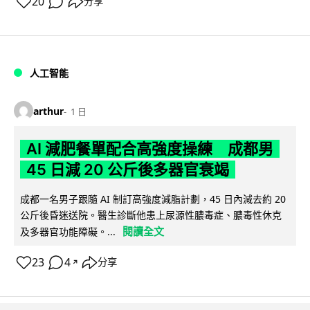
20
分享
人工智能
arthur
1 日
AI 減肥餐單配合高強度操練 成都男
45 日減 20 公斤後多器官衰竭
成都一名男子跟隨 AI 制訂高強度減脂計劃，45 日內減去約 20
公斤後昏迷送院。醫生診斷他患上尿源性膿毒症、膿毒性休克
閱讀全文
及多器官功能障礙。...
23
4
分享
↗