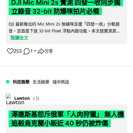
DJI Mic Mini 2s 實測 四發一收同步獨
立錄音 32-bit 防爆咪拍片必備
DJI 最新推出的 Mic Mini 2s 無線咪支援「四發一收」分軌錄
音，並首度下放 32-bit Float 浮點內錄功能。本文經實測其...
閱讀全文
253
1
分享
↗
科技娛樂
生活娛樂
城中熱話
Lawton
2 日
澤連斯基怒斥俄軍「人肉狩獵」 無人機
追殺烏克蘭小販近 40 秒仍被炸傷