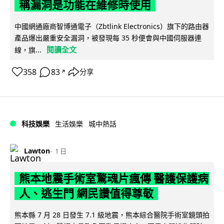
稱漏洞是功能在維修時使用
中國網通廠商智博通電子（Zbtlink Electronics）旗下的路由器
產品爆出嚴重安全漏洞，被發現每 35 秒便會與中國伺服器連
閱讀全文
線，旗...
358
83
分享
↗
科技娛樂
生活娛樂
城中熱話
Lawton
1 日
熊本地震手術室驚魂片瘋傳 醫護保護病
人、逃生門 網民讚值得尊敬
熊本縣 7 月 28 日發生 7.1 級地震，熊本綜合醫院手術室鏡頭拍