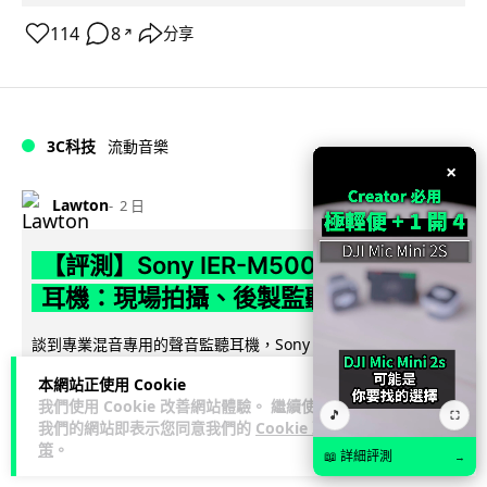
114
8
分享
↗
3C科技
流動音樂
89
×
Lawton
2 日
【評測】Sony IER-M500 入耳式監聽
耳機：現場拍攝、後製監聽與人聲利器
談到專業混音專用的聲音監聽耳機，Sony 經典 MDR-7506 到
MDR-M1 專業錄音室耳機都為人熟悉。而現在舞台製作者與創
本網站正使用 Cookie
閱讀全文
意影像製作...
我們使用 Cookie 改善網站體驗。 繼續使用
🎵
⛶
我們的網站即表示您同意我們的
Cookie 政
40
5
分享
↗
策
。
📖 詳細評測
→