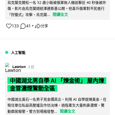
烏克蘭克爾松一名 52 歲小販被俄軍無人機追擊近 40 秒後被炸
傷，影片由烏克蘭總統澤連斯基公開。他直斥俄軍對平民進行
閱讀全文
「狩獵式」攻擊，烏克蘭...
133
41
分享
↗
人工智能
Lawton
2 日
中國湖北男自學 AI 「煉金術」 屋內煉
金冒濃煙驚動全區
中國湖北黃石一名男子見金價高企，利用 AI 自學提煉黃金，在
租住單位私設高壓爐及作坊冶煉，過程產生大量刺鼻濃煙，驚
閱讀全文
動鄰居報警。警方到場揭發整...