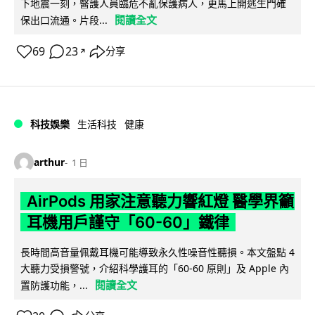
下地震一刻，醫護人員臨危不亂保護病人，更馬上開逃生門確
閱讀全文
保出口流通。片段...
69
23
分享
↗
科技娛樂
生活科技
健康
arthur
1 日
AirPods 用家注意聽力響紅燈 醫學界籲
耳機用戶謹守「60-60」鐵律
長時間高音量佩戴耳機可能導致永久性噪音性聽損。本文盤點 4
大聽力受損警號，介紹科學護耳的「60-60 原則」及 Apple 內
閱讀全文
置防護功能，...