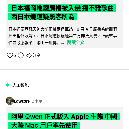
日本福岡地鐵廣播被入侵 播不雅歌曲
西日本鐵道疑黑客所為
日本福岡西鐵天神大牟田線兩個車站，8 月 4 日廣播系統離奇
播出粗俗歌聲，西日本鐵道懷疑遭第三方非法入侵，正調查事
閱讀全文
件並考慮報案。網上一度傳言...
6
分享
人工智能
Lawton
2 小時
阿里 Qwen 正式駁入 Apple 生態 中國
大陸 Mac 用戶率先使用