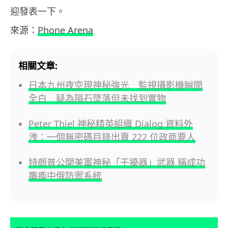
迎發表一下。
來源：
Phone Arena
相關文章:
日本九州夜空現神秘強光 監視攝影機瞬間
全白 疑為隕石墜落但未找到實物
Peter Thiel 神秘精英組織 Dialog 資料外
洩：一個無密碼目錄出賣 222 位政商要人
特朗普公開美軍神秘「干擾器」武器 稱成功
癱瘓中俄防禦系統