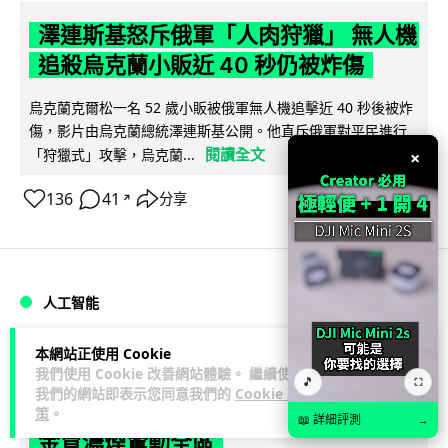
澤連斯基怒斥俄軍「人肉狩獵」 無人機
追殺烏克蘭小販近 40 秒仍被炸傷
烏克蘭克爾松一名 52 歲小販被俄軍無人機追擊近 40 秒後被炸
傷，影片由烏克蘭總統澤連斯基公開。他直斥俄軍對平民進行
閱讀全文
「狩獵式」攻擊，烏克蘭...
×
136
41
分享
↗
人工智能
本網站正使用 Cookie
Lawton
2 日
我們使用 Cookie 改善網站體驗。 繼續使用
🎵
⛶
我們的網站即表示您同意我們的
Cookie 政
中國湖北男自學 AI 「煉金術」 屋內煉
策
。
📖 詳細評測
→
金冒濃煙驚動全區