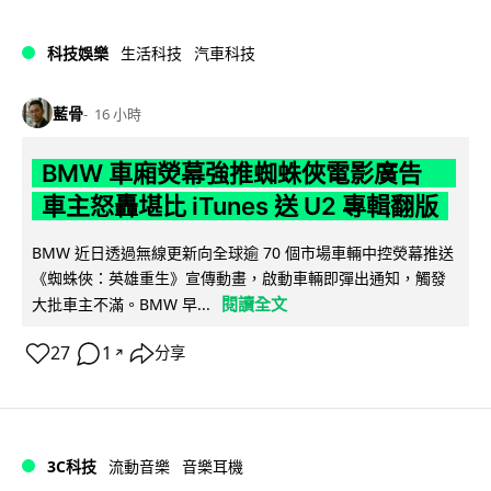
科技娛樂
生活科技
汽車科技
藍骨
16 小時
BMW 車廂熒幕強推蜘蛛俠電影廣告
車主怒轟堪比 iTunes 送 U2 專輯翻版
BMW 近日透過無線更新向全球逾 70 個市場車輛中控熒幕推送
《蜘蛛俠：英雄重生》宣傳動畫，啟動車輛即彈出通知，觸發
閱讀全文
大批車主不滿。BMW 早...
27
1
分享
↗
3C科技
流動音樂
音樂耳機