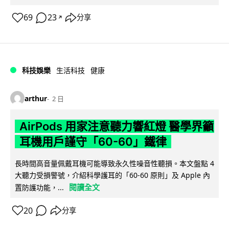
69
23
分享
↗
科技娛樂
生活科技
健康
arthur
2 日
AirPods 用家注意聽力響紅燈 醫學界籲
耳機用戶謹守「60-60」鐵律
長時間高音量佩戴耳機可能導致永久性噪音性聽損。本文盤點 4
大聽力受損警號，介紹科學護耳的「60-60 原則」及 Apple 內
閱讀全文
置防護功能，...
20
分享