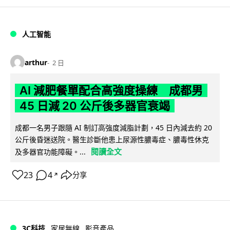
人工智能
arthur
2 日
AI 減肥餐單配合高強度操練 成都男
45 日減 20 公斤後多器官衰竭
成都一名男子跟隨 AI 制訂高強度減脂計劃，45 日內減去約 20
公斤後昏迷送院。醫生診斷他患上尿源性膿毒症、膿毒性休克
閱讀全文
及多器官功能障礙。...
23
4
分享
↗
3C科技
家居無線
影音產品