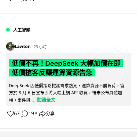
人工智能
Lawton
23 小時
低價不再！DeepSeek 大幅加價在即
低價搶客反釀運算資源告急
DeepSeek 因低價策略掀起需求熱潮，運算資源不勝負荷，官
方於 8 月 6 日宣布即將大幅上調 API 收費，惟未公布具體加
閱讀全文
幅。事件與...
67
19
分享
↗