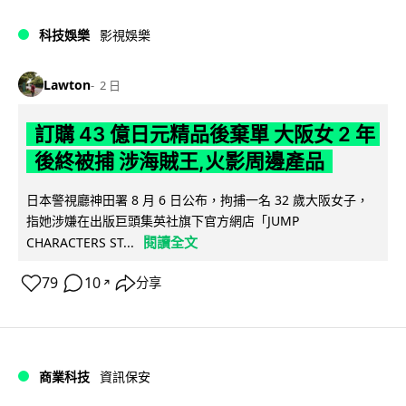
科技娛樂
影視娛樂
Lawton
2 日
訂購 43 億日元精品後棄單 大阪女 2 年
後終被捕 涉海賊王,火影周邊產品
日本警視廳神田署 8 月 6 日公布，拘捕一名 32 歲大阪女子，
指她涉嫌在出版巨頭集英社旗下官方網店「JUMP
閱讀全文
CHARACTERS ST...
79
10
分享
↗
商業科技
資訊保安