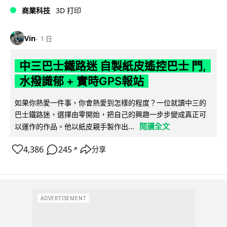
商業科技
3D 打印
Vin
1 日
中三巴士鐵路迷 自製紙皮遙控巴士 門,
水撥識郁 + 實時GPS報站
如果你熱愛一件事，你會熱愛到怎樣的程度？一位就讀中三的
巴士鐵路迷，選擇由零開始，把自己的興趣一步步變成真正可
閱讀全文
以運作的作品。他以紙皮親手製作出...
4,386
245
分享
↗
ADVERTISEMENT