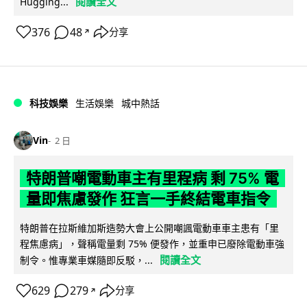
閱讀全文
Hugging...
376
48
分享
↗
科技娛樂
生活娛樂
城中熱話
Vin
2 日
特朗普嘲電動車主有里程病 剩 75% 電
量即焦慮發作 狂言一手終結電車指令
特朗普在拉斯維加斯造勢大會上公開嘲諷電動車車主患有「里
程焦慮病」，聲稱電量剩 75% 便發作，並重申已廢除電動車強
閱讀全文
制令。惟專業車媒隨即反駁，...
629
279
分享
↗