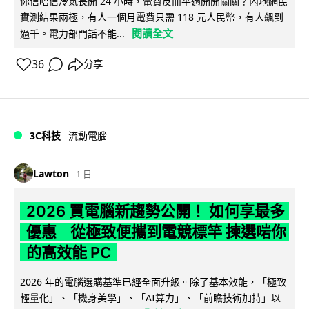
你信唔信冷氣長開 24 小時，電費反而平過開開關關？內地網民
實測結果兩極，有人一個月電費只需 118 元人民幣，有人飆到
閱讀全文
過千。電力部門話不能...
36
分享
3C科技
流動電腦
Lawton
1 日
2026 買電腦新趨勢公開！ 如何享最多
優惠 從極致便攜到電競標竿 揀選啱你
的高效能 PC
2026 年的電腦選購基準已經全面升級。除了基本效能，「極致
輕量化」、「機身美學」、「AI算力」、「前瞻技術加持」以