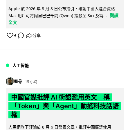
Apple 於 2026 年 8 月 8 日公布指引，確認中國大陸合資格
閱讀
Mac 用戶可將阿里巴巴千問 (Qwen) 接駁至 Siri 及寫...
全文
9
分享
人工智能
藍骨
15 小時
中國官媒批評 AI 術語濫用英文 稱
「Token」與「Agent」動搖科技話語
權
人民網旗下評論於 8 月 6 日發表文章，批評中國廣泛使用