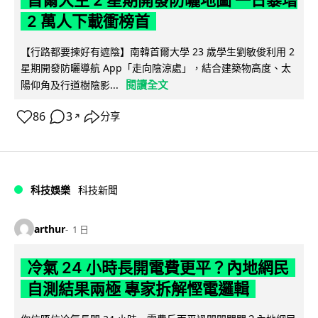
2 萬人下載衝榜首
【行路都要揀好有遮陰】南韓首爾大學 23 歲學生劉敏俊利用 2
星期開發防曬導航 App「走向陰涼處」，結合建築物高度、太
閱讀全文
陽仰角及行道樹陰影...
86
3
分享
↗
科技娛樂
科技新聞
arthur
1 日
冷氣 24 小時長開電費更平？內地網民
自測結果兩極 專家拆解慳電邏輯