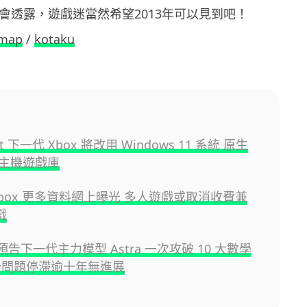
上會透露，遊戲迷當然希望2013年可以見到吧！
dmap
/
kotaku
oft 下一代 Xbox 將改用 Windows 11 系統 原生
主機遊戲庫
Xbox 更多資料網上曝光 多人遊戲或取消收費兼
戲
I 預告下一代主力模型 Astra 一次攻破 10 大數學
分問題停滯逾十年無進展