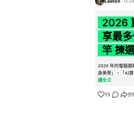
Lawton
14 小
202
享最多
竿 揀
2026 年的電
身美學」、「AI算
讀全文
15
分