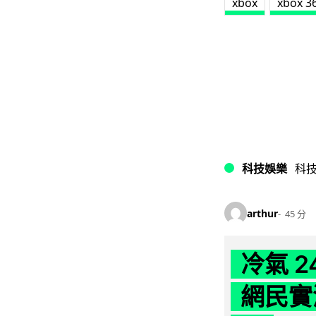
xbox
xbox 3
科技娛樂
科
arthur
45 分
冷氣 
網民實