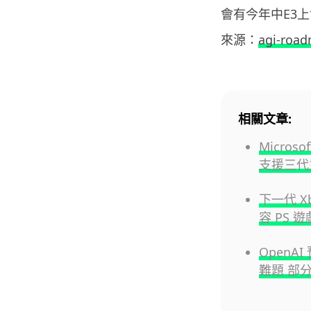
會有今年中E3
來源：
agi-roa
相關文章:
Micros
支援三代
下一代 
容 PS 遊
OpenA
難題 部