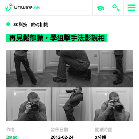
WWDC 2026
GenAI 與雲端科技專區
ERP 與商業 AI
再見鬆郁朦，學狙擊手法影靚相
3C科技
數碼相機
再見鬆郁朦，學狙擊手法影靚相
作者
發佈日期
閱讀時間
Isaac
2012-02-24
2分鐘