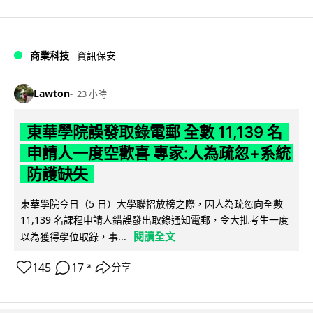
商業科技
資訊保安
Lawton
23 小時
東華學院誤發取錄電郵 全數 11,139 名
申請人一度空歡喜 專家:人為疏忽+系統
防護缺失
東華學院今日（5 日）大學聯招放榜之際，因人為疏忽向全數
11,139 名課程申請人錯誤發出取錄通知電郵，令大批考生一度
閱讀全文
以為獲得學位取錄，事...
145
17
分享
↗