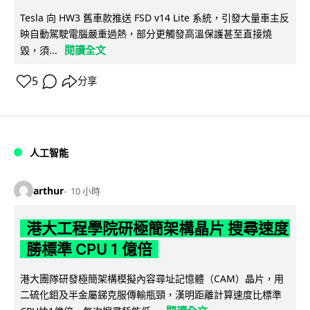
Tesla 向 HW3 舊車款推送 FSD v14 Lite 系統，引發大量車主反
映自動駕駛電腦嚴重過熱，部分更觸發高溫保護甚至直接燒
閱讀全文
毀，須...
5
分享
人工智能
arthur
10 小時
港大工程學院研極簡架構晶片 搜尋速度
勝標準 CPU 1 億倍
港大團隊研發極簡架構模擬內容尋址記憶體（CAM）晶片，用
二硫化鉬及半金屬銻克服傳輸瓶頸，漢明距離計算速度比標準