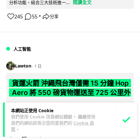
閱讀全文
分析功能，結合三大技術進一...
245
55
分享
↗
人工智能
Lawton
1 日
貨運火箭 沖繩飛台灣僅需 15 分鐘 Hop
Aero 將 550 磅貨物運送至 725 公里外
【真正用火箭送貨】美國初創 Hop Aero 公開自動駕駛貨運火
本網站正使用 Cookie
箭，聲稱可在 15 分鐘內將 250 公斤物資投送 750 公里外，並
我們使用 Cookie 改善網站體驗。 繼續使用
閱讀全文
以沖繩...
我們的網站即表示您同意我們的
Cookie 政
策
。
51
6
分享
↗