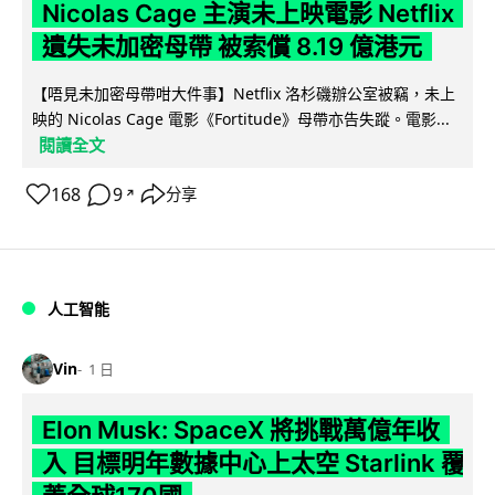
Nicolas Cage 主演未上映電影 Netflix
遺失未加密母帶 被索償 8.19 億港元
【唔見未加密母帶咁大件事】Netflix 洛杉磯辦公室被竊，未上
映的 Nicolas Cage 電影《Fortitude》母帶亦告失蹤。電影...
閱讀全文
168
9
分享
↗
人工智能
Vin
1 日
Elon Musk: SpaceX 將挑戰萬億年收
入 目標明年數據中心上太空 Starlink 覆