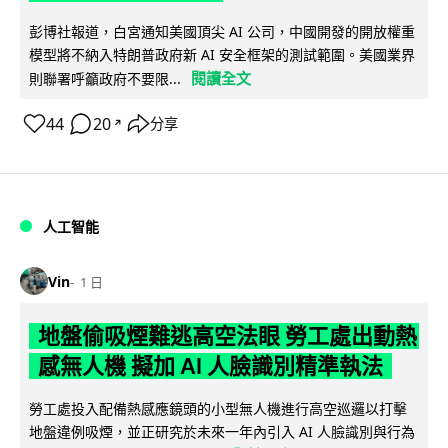
彭博社報道，白宮通知美國頂尖 AI 公司，中國開發的開放權重
模型將不納入特朗普政府新 AI 安全框架的測試範圍。美國業界
閱讀全文
則聯署呼籲政府不要限...
44
20
分享
↗
人工智能
Vin
1 日
地盤偷吸煙難逃高空法眼 勞工處出動熱
感無人機 擬加 AI 人臉識別精準執法
勞工處投入配備熱感應鏡頭的小型無人機進行高空巡邏以打擊
地盤違例吸煙，並正研究於未來一年內引入 AI 人臉識別與行為