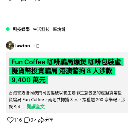
科技娛樂
生活科技
區塊鏈
Lawton
1 日
Fun Coffee 咖啡騙局爆煲 咖啡包裝虛
擬貨幣投資騙局 港澳警拘 8 人涉款
9,400 萬元
香港警方聯同澳門司警搗破以養生咖啡生意包裝的虛擬貨幣投
資騙局 Fun Coffee，兩地共拘捕 8 人，接獲逾 200 宗舉報，涉
閱讀全文
款 9,4...
116
9
分享
↗