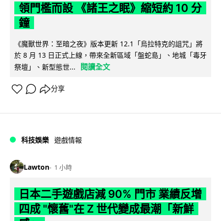
領門檻而設 《諸王之眠》縮短約 10 分
鐘
《魔獸世界：至暗之夜》版本更新 12.1「烏拉特克的詛咒」將
於 8 月 13 日正式上線，帶來全新區域「盤蛇島」、地城「毒牙
閱讀全文
祭壇」、新型態世...
分享
科技娛樂
遊戲情報
Lawton
1 小時
日本二手遊戲店減 90% 門市 業績反增
四成 "懷舊"在 Z 世代變成最潮「新鮮