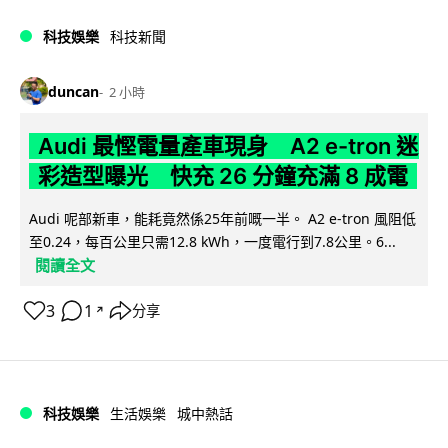
科技娛樂
科技新聞
duncan
2 小時
Audi 最慳電量產車現身 A2 e-tron 迷
彩造型曝光 快充 26 分鐘充滿 8 成電
Audi 呢部新車，能耗竟然係25年前嘅一半。 A2 e-tron 風阻低
至0.24，每百公里只需12.8 kWh，一度電行到7.8公里。6...
閱讀全文
3
1
分享
↗
科技娛樂
生活娛樂
城中熱話