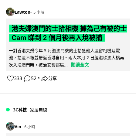
Lawton
5 小時
港夫婦澳門的士拾相機 據為己有被的士
Cam 睇到 2 個月後再入境被捕
一對香港夫婦今年 5 月遊澳門乘的士拾獲他人遺留相機及電
池，拾遺不報並帶返香港自用。兩人本月 2 日經港珠澳大橋再
閱讀全文
次入境澳門時，被治安警察局...
333
52
分享
↗
3C科技
家居無線
Vin
6 小時