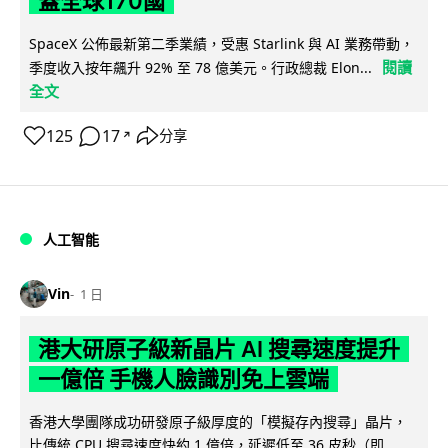
蓋全球170國
SpaceX 公佈最新第二季業績，受惠 Starlink 與 AI 業務帶動，
閱讀
季度收入按年飆升 92% 至 78 億美元。行政總裁 Elon...
全文
125
17
分享
↗
人工智能
Vin
1 日
港大研原子級新晶片 AI 搜尋速度提升
一億倍 手機人臉識別免上雲端
香港大學團隊成功研發原子級厚度的「模擬存內搜尋」晶片，
比傳統 CPU 搜尋速度快約 1 億倍，延遲低至 36 皮秒（即