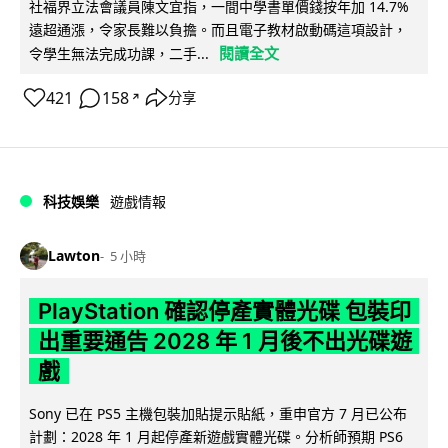
社福界立法會議員陳文宜指，一間中學書單價錢按年加 14.7%
遠超通漲，令家長難以負擔。而且電子教材啟動碼這項設計，
閱讀全文
令學生無法完成功課，二手...
421
158
分享
↗
科技娛樂
遊戲情報
Lawton
5 小時
PlayStation 確認停產實體光碟 包裝印
出重要通告 2028 年 1 月後不出光碟遊
戲
Sony 已在 PS5 主機包裝加貼提示貼紙，重申官方 7 月已公布
計劃：2028 年 1 月起停產新遊戲實體光碟。分析師預期 PS6