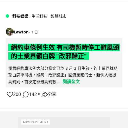
科技娛樂
生活科技
智慧城市
Lawton
1 日
網約車條例生效 有司機暫時停工避風頭
的士業界籲白牌 "改邪歸正"
規管網約車法例大部分條文已於 8 月 3 日生效，的士業界就期
望白牌車司機，能夠「改邪歸正」回流駕駛的士。新例大幅提
閱讀全文
高罰則，首次定罪最高罰款...
200
142
分享
↗
ADVERTISEMENT