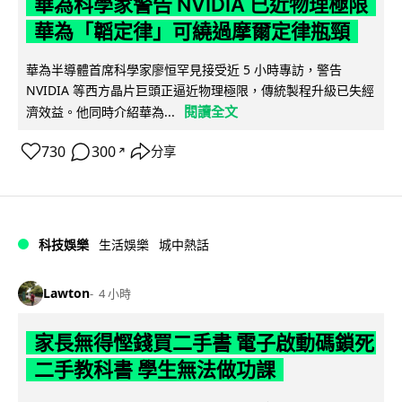
華為科學家警告 NVIDIA 已近物理極限
華為「韜定律」可繞過摩爾定律瓶頸
華為半導體首席科學家廖恒罕見接受近 5 小時專訪，警告
NVIDIA 等西方晶片巨頭正逼近物理極限，傳統製程升級已失經
閱讀全文
濟效益。他同時介紹華為...
730
300
分享
↗
科技娛樂
生活娛樂
城中熱話
Lawton
4 小時
家長無得慳錢買二手書 電子啟動碼鎖死
二手教科書 學生無法做功課