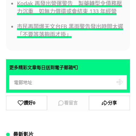
Kodak 再發出營運警告 製藥轉型令債務壓
力沉重 如無力償還或會結束 133 年經營
市民再鬧爆天文台FB 黑雨警告發出時間太遲
「不要等落夠雨才掛」
📮
更多精彩文章每日送到電子郵箱
讚好
0
看留言
分享
最新影片