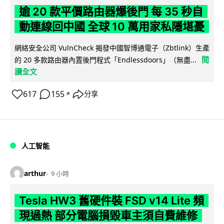
逾 20 款平價路由器爆後門 每 35 秒自
動連線回中國 全球 10 萬用家私隱堪憂
網絡安全公司 VulnCheck 揭發中國智博通電子（Zbtlink）生產
閱
的 20 多款路由器內置後門程式「Endlessdoors」（無盡...
讀全文
617
155
分享
↗
人工智能
arthur
9 小時
Tesla HW3 舊硬件裝 FSD v14 Lite 頻
現過熱 部分電腦損毀車主須自費維修