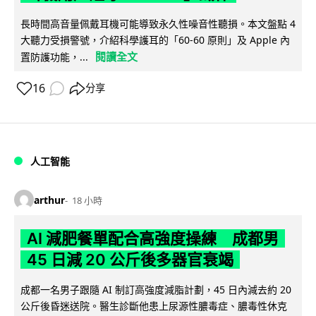
長時間高音量佩戴耳機可能導致永久性噪音性聽損。本文盤點 4
大聽力受損警號，介紹科學護耳的「60-60 原則」及 Apple 內
閱讀全文
置防護功能，...
16
分享
人工智能
arthur
18 小時
AI 減肥餐單配合高強度操練 成都男
45 日減 20 公斤後多器官衰竭
成都一名男子跟隨 AI 制訂高強度減脂計劃，45 日內減去約 20
公斤後昏迷送院。醫生診斷他患上尿源性膿毒症、膿毒性休克