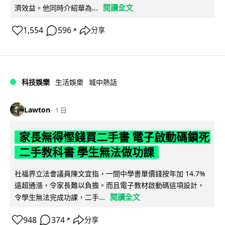
閱讀全文
濟效益。他同時介紹華為...
1,554
596
分享
↗
科技娛樂
生活娛樂
城中熱話
Lawton
1 日
家長無得慳錢買二手書 電子啟動碼鎖死
二手教科書 學生無法做功課
社福界立法會議員陳文宜指，一間中學書單價錢按年加 14.7%
遠超通漲，令家長難以負擔。而且電子教材啟動碼這項設計，
閱讀全文
令學生無法完成功課，二手...
948
374
分享
↗