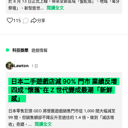
於 8 月 13 日正式上線，帶來全新區域「盤蛇島」、地城「毒牙
閱讀全文
祭壇」、新型態世...
115
分享
科技娛樂
遊戲情報
Lawton
1 日
日本二手遊戲店減 90% 門市 業績反增
四成 "懷舊"在 Z 世代變成最潮「新鮮
感」
日本零售巨頭 GEO 將懷舊遊戲銷售門市從 1,000 間大幅減至
99 間，但銷售額卻不降反升至過往的 1.4 倍。做到「減店增
閱讀全文
收」奇蹟，...