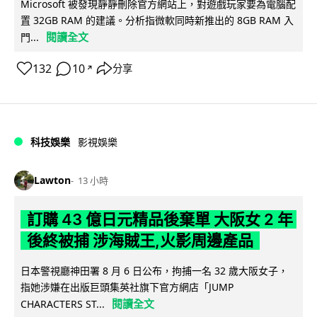
Microsoft 被發現靜靜刪除官方網站上，對遊戲玩家要為電腦配
置 32GB RAM 的建議。分析指微軟同時新推出的 8GB RAM 入
閱讀全文
門...
132
10
分享
↗
科技娛樂
影視娛樂
Lawton
13 小時
訂購 43 億日元精品後棄單 大阪女 2 年
後終被捕 涉海賊王,火影周邊產品
日本警視廳神田署 8 月 6 日公布，拘捕一名 32 歲大阪女子，
指她涉嫌在出版巨頭集英社旗下官方網店「JUMP
閱讀全文
CHARACTERS ST...