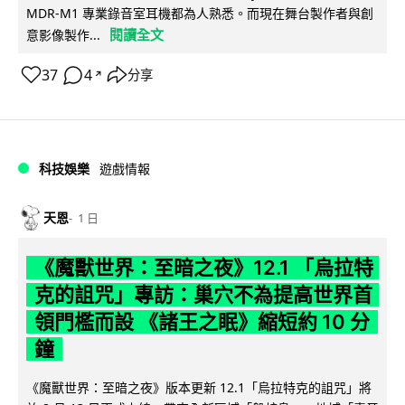
MDR-M1 專業錄音室耳機都為人熟悉。而現在舞台製作者與創
閱讀全文
意影像製作...
37
4
分享
↗
科技娛樂
遊戲情報
天恩
1 日
《魔獸世界：至暗之夜》12.1 「烏拉特
克的詛咒」專訪：巢穴不為提高世界首
領門檻而設 《諸王之眠》縮短約 10 分
鐘
《魔獸世界：至暗之夜》版本更新 12.1「烏拉特克的詛咒」將