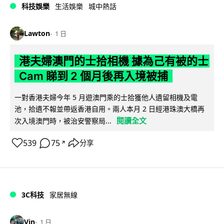
科技娛樂
生活娛樂
城中熱話
Lawton
1 日
港夫婦澳門的士拾相機 據為己有被的士
Cam 睇到 2 個月後再入境被捕
一對香港夫婦今年 5 月遊澳門乘的士拾獲他人遺留相機及電
池，拾遺不報並帶返香港自用。兩人本月 2 日經港珠澳大橋再
閱讀全文
次入境澳門時，被治安警察局...
539
75
分享
↗
3C科技
家居無線
Vin
1 日