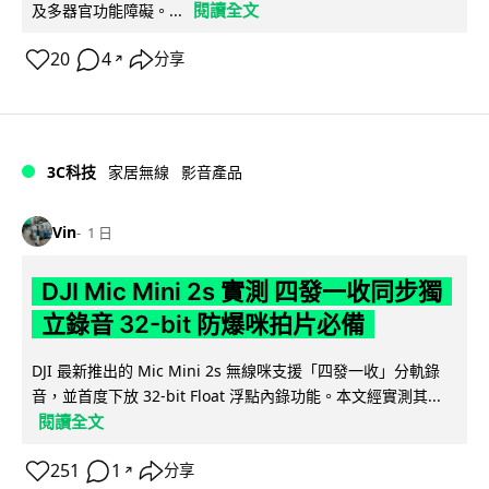
閱讀全文
及多器官功能障礙。...
20
4
分享
↗
3C科技
家居無線
影音產品
Vin
1 日
DJI Mic Mini 2s 實測 四發一收同步獨
立錄音 32-bit 防爆咪拍片必備
DJI 最新推出的 Mic Mini 2s 無線咪支援「四發一收」分軌錄
音，並首度下放 32-bit Float 浮點內錄功能。本文經實測其...
閱讀全文
251
1
分享
↗