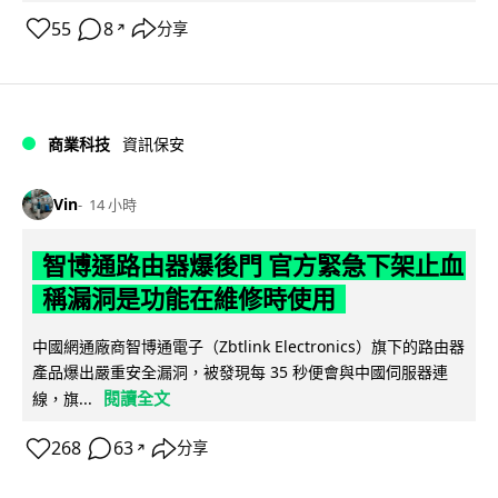
55
8
分享
↗
商業科技
資訊保安
Vin
14 小時
智博通路由器爆後門 官方緊急下架止血
稱漏洞是功能在維修時使用
中國網通廠商智博通電子（Zbtlink Electronics）旗下的路由器
產品爆出嚴重安全漏洞，被發現每 35 秒便會與中國伺服器連
閱讀全文
線，旗...
268
63
分享
↗