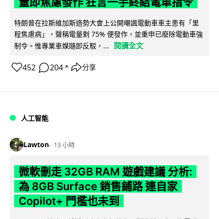
量即焦慮發作 狂言一手終結電車指令
特朗普在拉斯維加斯造勢大會上公開嘲諷電動車車主患有「里
程焦慮病」，聲稱電量剩 75% 便發作，並重申已廢除電動車強
閱讀全文
制令。惟專業車媒隨即反駁，...
452
204
分享
↗
人工智能
Lawton
13 小時
微軟刪走 32GB RAM 遊戲建議 分析:
為 8GB Surface 銷售鋪路 連自家
Copilot+ 門檻也未到