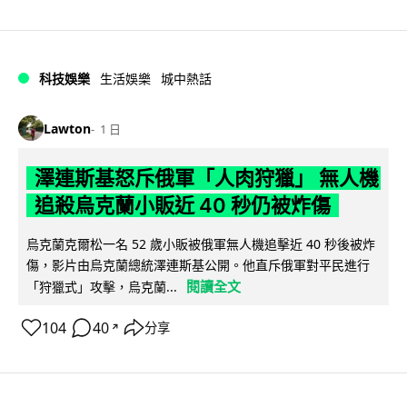
科技娛樂
生活娛樂
城中熱話
Lawton
1 日
澤連斯基怒斥俄軍「人肉狩獵」 無人機
追殺烏克蘭小販近 40 秒仍被炸傷
烏克蘭克爾松一名 52 歲小販被俄軍無人機追擊近 40 秒後被炸
傷，影片由烏克蘭總統澤連斯基公開。他直斥俄軍對平民進行
閱讀全文
「狩獵式」攻擊，烏克蘭...
104
40
分享
↗