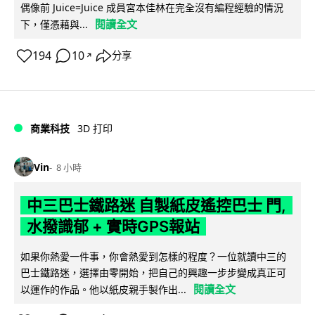
偶像前 Juice=Juice 成員宮本佳林在完全沒有編程經驗的情況
閱讀全文
下，僅憑藉與...
194
10
分享
↗
商業科技
3D 打印
Vin
8 小時
中三巴士鐵路迷 自製紙皮遙控巴士 門,
水撥識郁 + 實時GPS報站
如果你熱愛一件事，你會熱愛到怎樣的程度？一位就讀中三的
巴士鐵路迷，選擇由零開始，把自己的興趣一步步變成真正可
閱讀全文
以運作的作品。他以紙皮親手製作出...