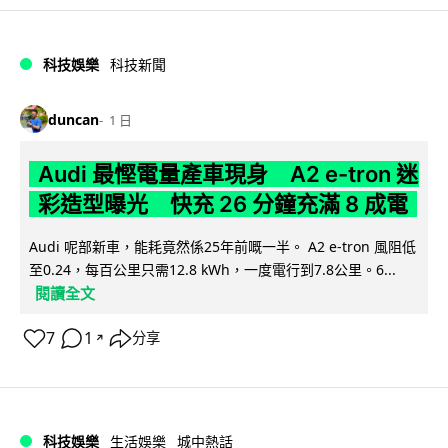
科技娛樂
科技新聞
duncan
1 日
Audi 最慳電量產車現身 A2 e-tron 迷
彩造型曝光 快充 26 分鐘充滿 8 成電
Audi 呢部新車，能耗竟然係25年前嘅一半。 A2 e-tron 風阻低
至0.24，每百公里只需12.8 kWh，一度電行到7.8公里。6...
閱讀全文
7
1
分享
↗
科技娛樂
生活娛樂
城中熱話