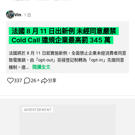
Vin
1 日
法國 8 月 11 日出新例 未經同意嚴禁
Cold Call 違規企業最高罰 345 萬
法國將於 8 月 11 日起實施新例，全面禁止企業未經消費者同意
致電推銷，由「opt-out」拒接登記制轉為「opt-in」先徵同意
閱讀全文
機制。違...
337
26
分享
↗
ADVERTISEMENT