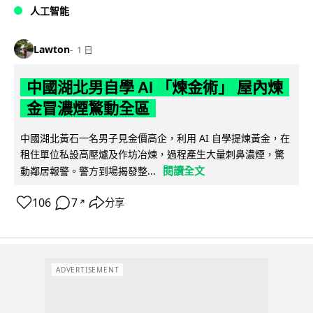
人工智能
Lawton
1 日
中國湖北男自學 AI 「煉金術」 屋內煉
金冒濃煙驚動全區
中國湖北黃石一名男子見金價高企，利用 AI 自學提煉黃金，在
租住單位私設高壓爐及作坊冶煉，過程產生大量刺鼻濃煙，驚
閱讀全文
動鄰居報警。警方到場揭發整...
106
7
分享
↗
ADVERTISEMENT