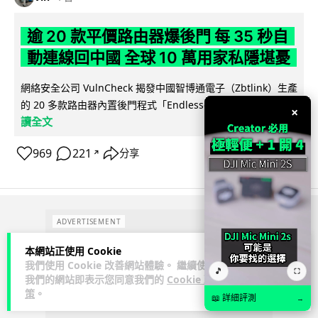
逾 20 款平價路由器爆後門 每 35 秒自
動連線回中國 全球 10 萬用家私隱堪憂
網絡安全公司 VulnCheck 揭發中國智博通電子（Zbtlink）生產
閱
的 20 多款路由器內置後門程式「Endlessdoors」（無盡...
×
讀全文
969
221
分享
↗
ADVERTISEMENT
本網站正使用 Cookie
我們使用 Cookie 改善網站體驗。 繼續使用
🎵
⛶
我們的網站即表示您同意我們的
Cookie 政
策
。
📖 詳細評測
→