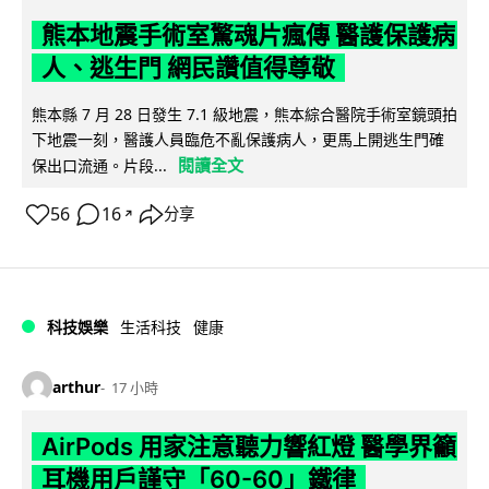
熊本地震手術室驚魂片瘋傳 醫護保護病
人、逃生門 網民讚值得尊敬
熊本縣 7 月 28 日發生 7.1 級地震，熊本綜合醫院手術室鏡頭拍
下地震一刻，醫護人員臨危不亂保護病人，更馬上開逃生門確
閱讀全文
保出口流通。片段...
56
16
分享
↗
科技娛樂
生活科技
健康
arthur
17 小時
AirPods 用家注意聽力響紅燈 醫學界籲
耳機用戶謹守「60-60」鐵律