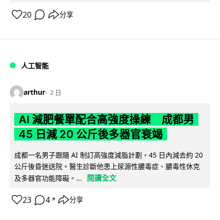
20
分享
人工智能
arthur
2 日
AI 減肥餐單配合高強度操練 成都男
45 日減 20 公斤後多器官衰竭
成都一名男子跟隨 AI 制訂高強度減脂計劃，45 日內減去約 20
公斤後昏迷送院。醫生診斷他患上尿源性膿毒症、膿毒性休克
閱讀全文
及多器官功能障礙。...
23
4
分享
↗