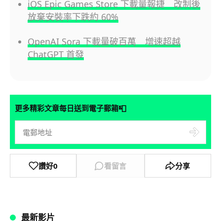
iOS Epic Games Store 下載量報捷 改制後
放棄安裝率下跌約 60%
OpenAI Sora 下載量破百萬 增速超越
ChatGPT 首發
📮
更多精彩文章每日送到電子郵箱
讚好
0
看留言
分享
最新影片