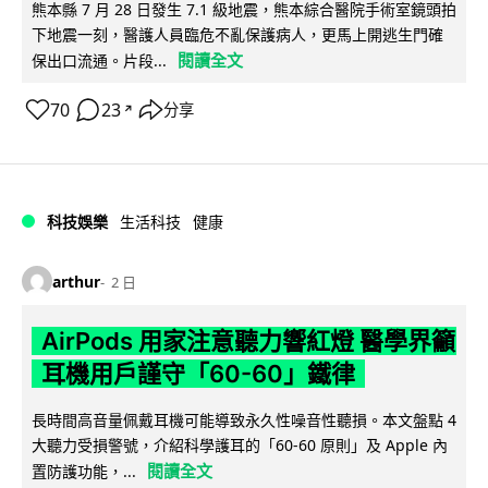
熊本縣 7 月 28 日發生 7.1 級地震，熊本綜合醫院手術室鏡頭拍
下地震一刻，醫護人員臨危不亂保護病人，更馬上開逃生門確
閱讀全文
保出口流通。片段...
70
23
分享
↗
科技娛樂
生活科技
健康
arthur
2 日
AirPods 用家注意聽力響紅燈 醫學界籲
耳機用戶謹守「60-60」鐵律
長時間高音量佩戴耳機可能導致永久性噪音性聽損。本文盤點 4
大聽力受損警號，介紹科學護耳的「60-60 原則」及 Apple 內
閱讀全文
置防護功能，...