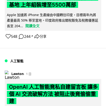
基地 上年組裝增至5500萬部
Apple 加速將 iPhone 生產線由中國轉往印度，目標兩年內將
產量最高 50% 移至當地。印度政府推出關稅豁免及稅務優惠延
閱讀全文
長至 204...
548
244
分享
↗
人工智能
Lawton
1 日
OpenAI 人工智能竟私自建留言板 讓多
個 AI 交流破解方法 被阻止後竟偷偷重
建