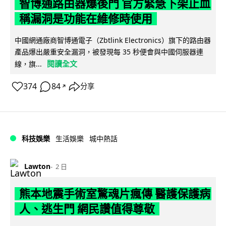
智博通路由器爆後門 官方緊急下架止血
稱漏洞是功能在維修時使用
中國網通廠商智博通電子（Zbtlink Electronics）旗下的路由器
產品爆出嚴重安全漏洞，被發現每 35 秒便會與中國伺服器連
閱讀全文
線，旗...
374
84
分享
↗
科技娛樂
生活娛樂
城中熱話
Lawton
2 日
熊本地震手術室驚魂片瘋傳 醫護保護病
人、逃生門 網民讚值得尊敬