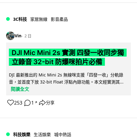
3C科技
家居無線
影音產品
Vin
2 日
DJI Mic Mini 2s 實測 四發一收同步獨
立錄音 32-bit 防爆咪拍片必備
DJI 最新推出的 Mic Mini 2s 無線咪支援「四發一收」分軌錄
音，並首度下放 32-bit Float 浮點內錄功能。本文經實測其...
閱讀全文
253
1
分享
↗
科技娛樂
生活娛樂
城中熱話