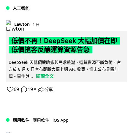
人工智能
Lawton
1 日
低價不再！DeepSeek 大幅加價在即
低價搶客反釀運算資源告急
DeepSeek 因低價策略掀起需求熱潮，運算資源不勝負荷，官
方於 8 月 6 日宣布即將大幅上調 API 收費，惟未公布具體加
閱讀全文
幅。事件與...
69
19
分享
↗
iOS App
應用軟件
應用軟件