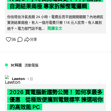
自測結果兩極 專家拆解慳電邏輯
你信唔信冷氣長開 24 小時，電費反而平過開開關關？內地網民
實測結果兩極，有人一個月電費只需 118 元人民幣，有人飆到
閱讀全文
過千。電力部門話不能...
36
分享
3C科技
流動電腦
Lawton
1 日
2026 買電腦新趨勢公開！ 如何享最多
優惠 從極致便攜到電競標竿 揀選啱你
的高效能 PC