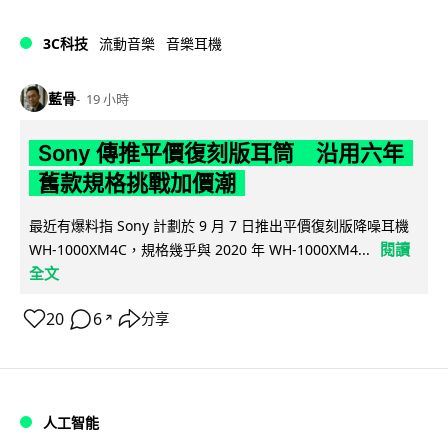
3C科技
流動音樂
音樂耳機
藍骨
19 小時
Sony 傳推平價復刻版耳筒 沿用六年
舊款規格挑戰加價潮
最近有爆料指 Sony 計劃於 9 月 7 日推出平價復刻版降噪耳機
閱讀
WH-1000XM4C，規格幾乎與 2020 年 WH-1000XM4...
全文
20
6
分享
↗
人工智能