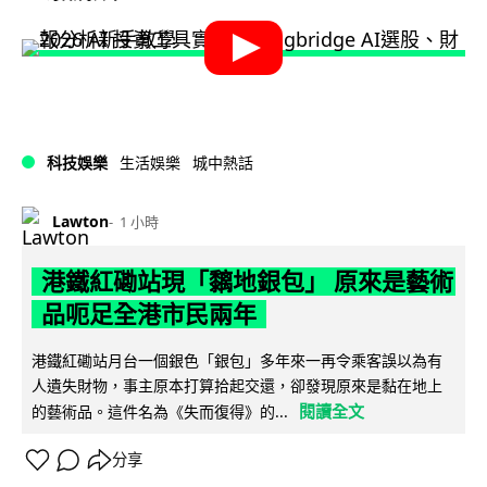
科技娛樂
生活娛樂
城中熱話
Lawton
1 小時
港鐵紅磡站現「黐地銀包」 原來是藝術
品呃足全港市民兩年
港鐵紅磡站月台一個銀色「銀包」多年來一再令乘客誤以為有
人遺失財物，事主原本打算拾起交還，卻發現原來是黏在地上
閱讀全文
的藝術品。這件名為《失而復得》的...
分享