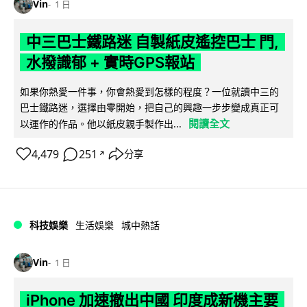
Vin
1 日
中三巴士鐵路迷 自製紙皮遙控巴士 門,
水撥識郁 + 實時GPS報站
如果你熱愛一件事，你會熱愛到怎樣的程度？一位就讀中三的
巴士鐵路迷，選擇由零開始，把自己的興趣一步步變成真正可
閱讀全文
以運作的作品。他以紙皮親手製作出...
4,479
251
分享
↗
科技娛樂
生活娛樂
城中熱話
Vin
1 日
iPhone 加速撤出中國 印度成新機主要