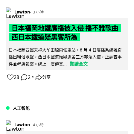
Lawton
3 小時
日本福岡地鐵廣播被入侵 播不雅歌曲
西日本鐵道疑黑客所為
日本福岡西鐵天神大牟田線兩個車站，8 月 4 日廣播系統離奇
播出粗俗歌聲，西日本鐵道懷疑遭第三方非法入侵，正調查事
閱讀全文
件並考慮報案。網上一度傳言...
28
2
分享
↗
人工智能
Lawton
4 小時