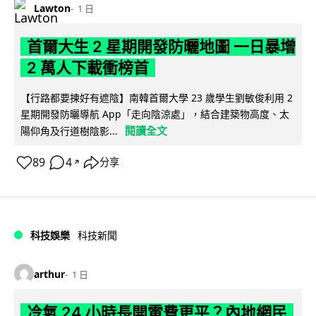
Lawton
1 日
首爾大生 2 星期開發防曬地圖 一日暴增
2 萬人下載衝榜首
【行路都要揀好有遮陰】南韓首爾大學 23 歲學生劉敏俊利用 2
星期開發防曬導航 App「走向陰涼處」，結合建築物高度、太
閱讀全文
陽仰角及行道樹陰影...
89
4
分享
↗
科技娛樂
科技新聞
arthur
1 日
冷氣 24 小時長開電費更平？內地網民