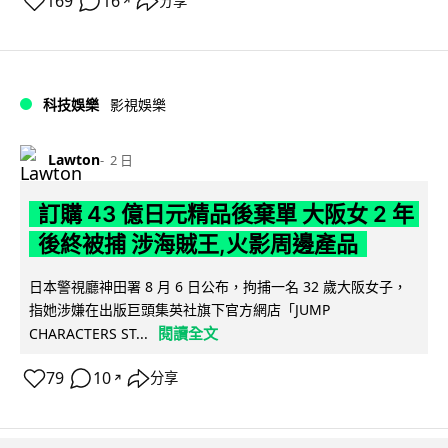
169
16
分享
↗
科技娛樂
影視娛樂
Lawton
2 日
訂購 43 億日元精品後棄單 大阪女 2 年
後終被捕 涉海賊王,火影周邊產品
日本警視廳神田署 8 月 6 日公布，拘捕一名 32 歲大阪女子，
指她涉嫌在出版巨頭集英社旗下官方網店「JUMP
閱讀全文
CHARACTERS ST...
79
10
分享
↗