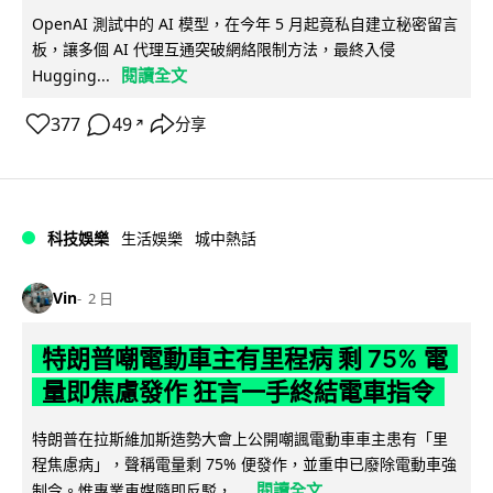
OpenAI 測試中的 AI 模型，在今年 5 月起竟私自建立秘密留言
板，讓多個 AI 代理互通突破網絡限制方法，最終入侵
閱讀全文
Hugging...
377
49
分享
↗
科技娛樂
生活娛樂
城中熱話
Vin
2 日
特朗普嘲電動車主有里程病 剩 75% 電
量即焦慮發作 狂言一手終結電車指令
特朗普在拉斯維加斯造勢大會上公開嘲諷電動車車主患有「里
程焦慮病」，聲稱電量剩 75% 便發作，並重申已廢除電動車強
閱讀全文
制令。惟專業車媒隨即反駁，...