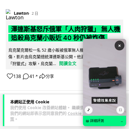
Lawton
2 日
澤連斯基怒斥俄軍「人肉狩獵」 無人機
追殺烏克蘭小販近 40 秒仍被炸傷
×
烏克蘭克爾松一名 52 歲小販被俄軍無人機追擊近 40 秒後被炸
傷，影片由烏克蘭總統澤連斯基公開。他直斥俄軍對平民進行
閱讀全文
「狩獵式」攻擊，烏克蘭...
138
41
分享
↗
本網站正使用 Cookie
ADVERTISEMENT
我們使用 Cookie 改善網站體驗。 繼續使用
🎵
⛶
我們的網站即表示您同意我們的
Cookie 政
策
。
📖 詳細評測
→