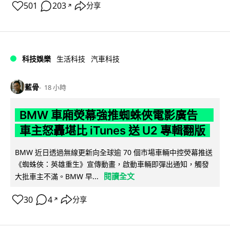
501
203
分享
↗
科技娛樂
生活科技
汽車科技
藍骨
18 小時
BMW 車廂熒幕強推蜘蛛俠電影廣告
車主怒轟堪比 iTunes 送 U2 專輯翻版
BMW 近日透過無線更新向全球逾 70 個市場車輛中控熒幕推送
《蜘蛛俠：英雄重生》宣傳動畫，啟動車輛即彈出通知，觸發
閱讀全文
大批車主不滿。BMW 早...
30
4
分享
↗