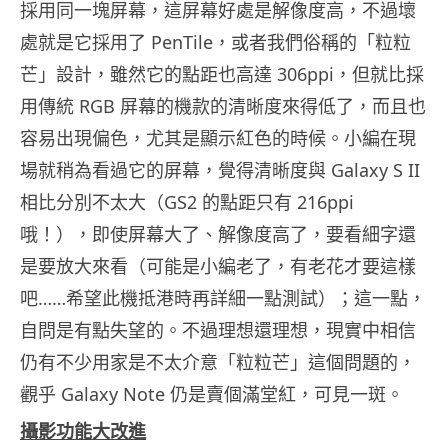
採用同一塊屏幕，這屏幕好處是解像度高，不過壞
處就是它採用了 PenTile，或者我們俗稱的「粒粒
芒」設計，雖然它的點距也高達 306ppi，但就比採
用傳統 RGB 屏幕的機款的清晰度來得低了，而且也
容易出現偏色，尤其是顯示紅色的時候。小編在現
場就稍為看過它的屏幕，覺得清晰度與 Galaxy S II
相比分別不太大（GS2 的點距只有 216ppi
哦！），即使屏幕大了、解像度高了，要看細字還
是要放大來看（可能是小編老了，有老花才要這樣
吧……希望此機抵港時再詳細一點測試）；這一點，
自問是有點失望的。不過理想還理想，現實中相信
仍有不少用家是不太介意「粒粒芒」這個問題的，
觀乎 Galaxy Note 仍是賣個滿堂紅，可見一斑。
攝影功能大改進