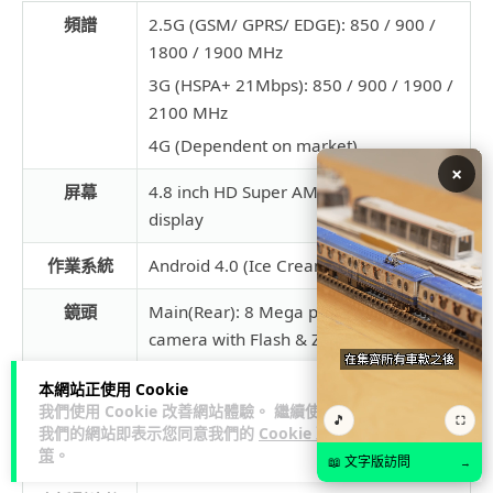
頻譜
2.5G (GSM/ GPRS/ EDGE): 850 / 900 /
1800 / 1900 MHz
3G (HSPA+ 21Mbps): 850 / 900 / 1900 /
2100 MHz
4G (Dependent on market)
×
屏幕
4.8 inch HD Super AMOLED (1280×720)
display
作業系統
Android 4.0 (Ice Cream Sandwich)
鏡頭
Main(Rear): 8 Mega pixel Auto Focus
camera with Flash & Zero Shutter Lag,
BIS
本網站正使用 Cookie
Sub (Front): 1.9 Mega pixel camera, HD
我們使用 Cookie 改善網站體驗。 繼續使用
🎵
⛶
recording @30fps with Zero Shutter
我們的網站即表示您同意我們的
Cookie 政
Lag, BIS
策
。
📖 文字版訪問
→