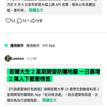
方於 8 月 6 日宣布即將大幅上調 API 收費，惟未公布具體加
閱讀全文
幅。事件與...
53
16
分享
↗
iOS App
應用軟件
應用軟件
Lawton
13 小時
首爾大生 2 星期開發防曬地圖 一日暴增
2 萬人下載衝榜首
【行路都要揀好有遮陰】南韓首爾大學 23 歲學生劉敏俊利用 2
星期開發防曬導航 App「走向陰涼處」，結合建築物高度、太
閱讀全文
陽仰角及行道樹陰影...