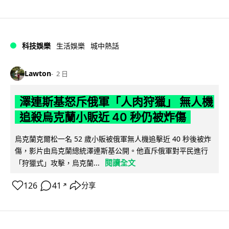
科技娛樂
生活娛樂
城中熱話
Lawton
2 日
澤連斯基怒斥俄軍「人肉狩獵」 無人機
追殺烏克蘭小販近 40 秒仍被炸傷
烏克蘭克爾松一名 52 歲小販被俄軍無人機追擊近 40 秒後被炸
傷，影片由烏克蘭總統澤連斯基公開。他直斥俄軍對平民進行
閱讀全文
「狩獵式」攻擊，烏克蘭...
126
41
分享
↗