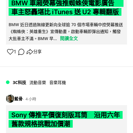
BMW 車廂熒幕強推蜘蛛俠電影廣告
車主怒轟堪比 iTunes 送 U2 專輯翻版
BMW 近日透過無線更新向全球逾 70 個市場車輛中控熒幕推送
《蜘蛛俠：英雄重生》宣傳動畫，啟動車輛即彈出通知，觸發
閱讀全文
大批車主不滿。BMW 早...
1
分享
3C科技
流動音樂
音樂耳機
藍骨
4 小時
Sony 傳推平價復刻版耳筒 沿用六年
舊款規格挑戰加價潮