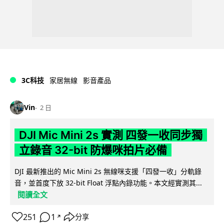
3C科技
家居無線
影音產品
Vin
2 日
DJI Mic Mini 2s 實測 四發一收同步獨
立錄音 32-bit 防爆咪拍片必備
DJI 最新推出的 Mic Mini 2s 無線咪支援「四發一收」分軌錄
音，並首度下放 32-bit Float 浮點內錄功能。本文經實測其...
閱讀全文
251
1
分享
↗