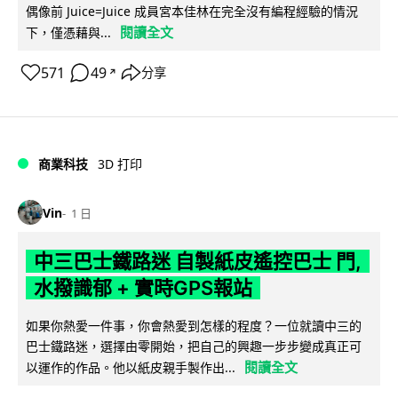
偶像前 Juice=Juice 成員宮本佳林在完全沒有編程經驗的情況
閱讀全文
下，僅憑藉與...
571
49
分享
↗
商業科技
3D 打印
Vin
1 日
中三巴士鐵路迷 自製紙皮遙控巴士 門,
水撥識郁 + 實時GPS報站
如果你熱愛一件事，你會熱愛到怎樣的程度？一位就讀中三的
巴士鐵路迷，選擇由零開始，把自己的興趣一步步變成真正可
閱讀全文
以運作的作品。他以紙皮親手製作出...