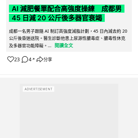
AI 減肥餐單配合高強度操練 成都男
45 日減 20 公斤後多器官衰竭
成都一名男子跟隨 AI 制訂高強度減脂計劃，45 日內減去約 20
公斤後昏迷送院。醫生診斷他患上尿源性膿毒症、膿毒性休克
閱讀全文
及多器官功能障礙。...
23
4
分享
↗
ADVERTISEMENT