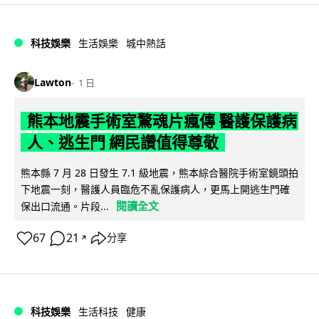
科技娛樂
生活娛樂
城中熱話
Lawton
1 日
熊本地震手術室驚魂片瘋傳 醫護保護病
人、逃生門 網民讚值得尊敬
熊本縣 7 月 28 日發生 7.1 級地震，熊本綜合醫院手術室鏡頭拍
下地震一刻，醫護人員臨危不亂保護病人，更馬上開逃生門確
閱讀全文
保出口流通。片段...
67
21
分享
↗
科技娛樂
生活科技
健康