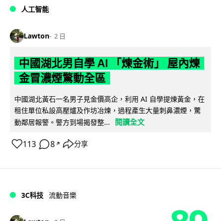
人工智能
Lawton
2 日
中國湖北男自學 AI 「煉金術」 屋內煉
金冒濃煙驚動全區
中國湖北黃石一名男子見金價高企，利用 AI 自學提煉黃金，在
租住單位私設高壓爐及作坊冶煉，過程產生大量刺鼻濃煙，驚
閱讀全文
動鄰居報警。警方到場揭發整...
113
8
分享
↗
3C科技
流動音樂