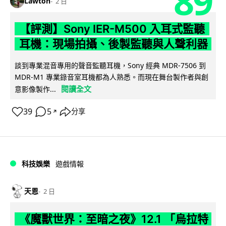
89
Lawton
2 日
【評測】Sony IER-M500 入耳式監聽
耳機：現場拍攝、後製監聽與人聲利器
談到專業混音專用的聲音監聽耳機，Sony 經典 MDR-7506 到
MDR-M1 專業錄音室耳機都為人熟悉。而現在舞台製作者與創
閱讀全文
意影像製作...
39
5
分享
↗
科技娛樂
遊戲情報
天恩
2 日
《魔獸世界：至暗之夜》12.1 「烏拉特