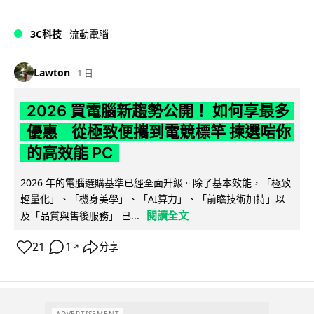
3C科技
流動電腦
Lawton
1 日
2026 買電腦新趨勢公開！ 如何享最多
優惠 從極致便攜到電競標竿 揀選啱你
的高效能 PC
2026 年的電腦選購基準已經全面升級。除了基本效能，「極致
輕量化」、「機身美學」、「AI算力」、「前瞻技術加持」以
閱讀全文
及「品質與售後服務」 已...
21
1
分享
↗