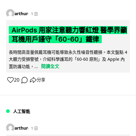
arthur
1 日
AirPods 用家注意聽力響紅燈 醫學界籲
耳機用戶謹守「60-60」鐵律
長時間高音量佩戴耳機可能導致永久性噪音性聽損。本文盤點 4
大聽力受損警號，介紹科學護耳的「60-60 原則」及 Apple 內
閱讀全文
置防護功能，...
20
分享
人工智能
arthur
1 日