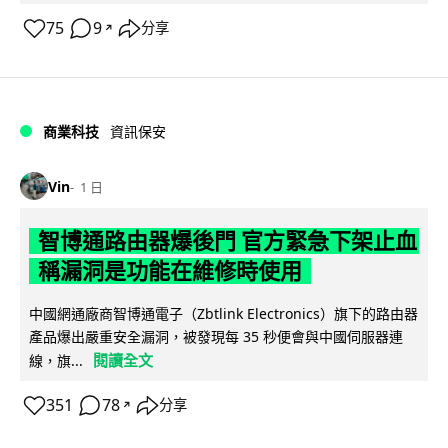
75
9
分享
↗
商業科技
資訊保安
Vin
1 日
智博通路由器爆後門 官方緊急下架止血
稱漏洞是功能在維修時使用
中國網通廠商智博通電子（Zbtlink Electronics）旗下的路由器
產品爆出嚴重安全漏洞，被發現每 35 秒便會與中國伺服器連
閱讀全文
線，旗...
351
78
分享
↗