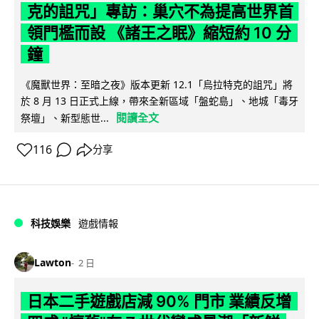
克的詛咒」專訪：巢穴不為提高世界首
領門檻而設 《諸王之眠》縮短約 10 分
鐘
《魔獸世界：至暗之夜》版本更新 12.1「烏拉特克的詛咒」將
於 8 月 13 日正式上線，帶來全新區域「盤蛇島」、地城「毒牙
閱讀全文
祭壇」、新型態世...
116
分享
科技娛樂
遊戲情報
Lawton
2 日
日本二手遊戲店減 90% 門市 業績反增