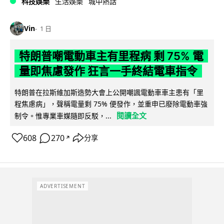
科技娛樂
生活娛樂
城中熱話
Vin
1 日
特朗普嘲電動車主有里程病 剩 75% 電
量即焦慮發作 狂言一手終結電車指令
特朗普在拉斯維加斯造勢大會上公開嘲諷電動車車主患有「里
程焦慮病」，聲稱電量剩 75% 便發作，並重申已廢除電動車強
閱讀全文
制令。惟專業車媒隨即反駁，...
608
270
分享
↗
ADVERTISEMENT