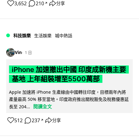
3,652
210
分享
↗
科技娛樂
生活娛樂
城中熱話
Vin
1 日
iPhone 加速撤出中國 印度成新機主要
基地 上年組裝增至5500萬部
Apple 加速將 iPhone 生產線由中國轉往印度，目標兩年內將
產量最高 50% 移至當地。印度政府推出關稅豁免及稅務優惠延
閱讀全文
長至 204...
512
237
分享
↗