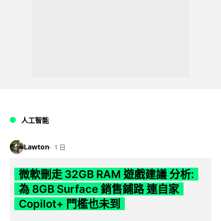
人工智能
Lawton
1 日
微軟刪走 32GB RAM 遊戲建議 分析:
為 8GB Surface 銷售鋪路 連自家
Copilot+ 門檻也未到