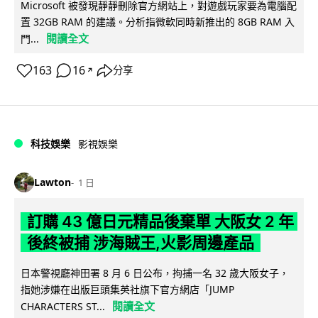
Microsoft 被發現靜靜刪除官方網站上，對遊戲玩家要為電腦配
置 32GB RAM 的建議。分析指微軟同時新推出的 8GB RAM 入
閱讀全文
門...
163
16
分享
↗
科技娛樂
影視娛樂
Lawton
1 日
訂購 43 億日元精品後棄單 大阪女 2 年
後終被捕 涉海賊王,火影周邊產品
日本警視廳神田署 8 月 6 日公布，拘捕一名 32 歲大阪女子，
指她涉嫌在出版巨頭集英社旗下官方網店「JUMP
閱讀全文
CHARACTERS ST...