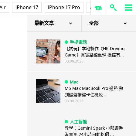
Air
iPhone 17
iPhone 17 Pro
AirPods Pro 3
Ap
最新文章
全部
手提電話
【試玩】本地製作《HK Driving
Game》真實路線重現 操控有...
03.08.2026
Mac
M5 Max MacBook Pro 過熱 熱
到鍵盤按鍵卡住機殼 ...
03.08.2026
人工智能
教學：Gemini Spark 小龍蝦香
港實測 24小時自動格價 ...