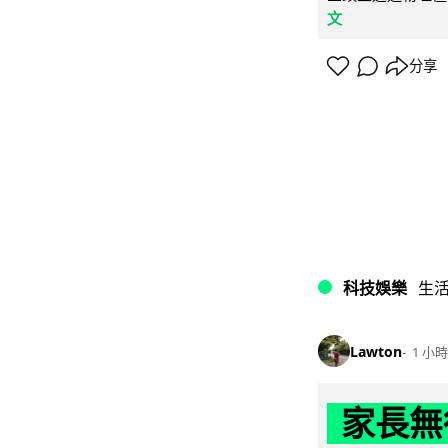
文
分享
科技娛樂
生
Lawton
1 小時
家長無