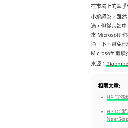
在市場上的競爭者（in
小編認為，雖然 H
滿，但從言談中
來 Micros
通一下，避免他
Microsof
來源：
Bloombe
相關文章:
HP 宣
HP IQ 
NearS