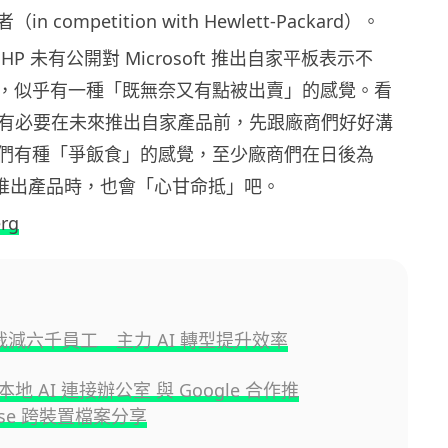
 competition with Hewlett-Packard）。
P 未有公開對 Microsoft 推出自家平板表示不
，似乎有一種「既無奈又有點被出賣」的感覺。看
oft 也有必要在未來推出自家產品前，先跟廠商們好好溝
們有種「爭飯食」的感覺，至少廠商們在日後為
t 繼續推出產品時，也會「心甘命抵」吧。
rg
佈裁減六千員工 主力 AI 轉型提升效率
將本地 AI 連接辦公室 與 Google 合作推
ense 跨裝置檔案分享