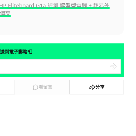
 Eliteboard G1a 評測 鍵盤型電腦 + 超易外
價偏高
📮
送到電子郵箱
看留言
分享