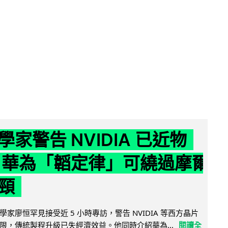
家警告 NVIDIA 已近物
 華為「韜定律」可繞過摩爾
頸
家廖恒罕見接受近 5 小時專訪，警告 NVIDIA 等西方晶片
限，傳統製程升級已失經濟效益。他同時介紹華為...
閱讀全