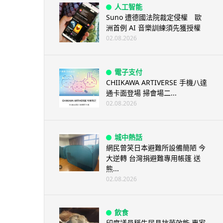
人工智能
Suno 遭德國法院裁定侵權 歐
洲首例 AI 音樂訓練須先獲授權
02.08.2026
電子支付
CHIIKAWA ARTIVERSE 手機八達
通卡面登場 掃會場二...
02.08.2026
城中熱話
網民曾笑日本避難所設備簡陋 今
大逆轉 台灣捐避難專用帳篷 送
熊...
02.08.2026
飲食
印度議員稱牛尿具抗菌效能 專家