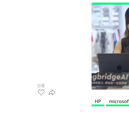
分享
HP
microsof