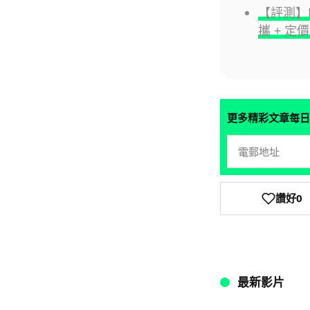
【評測】HP
攜 + 定
更多精彩文章每日
讚好
0
最新影片