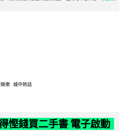
活娛樂
城中熱話
得慳錢買二手書 電子啟動