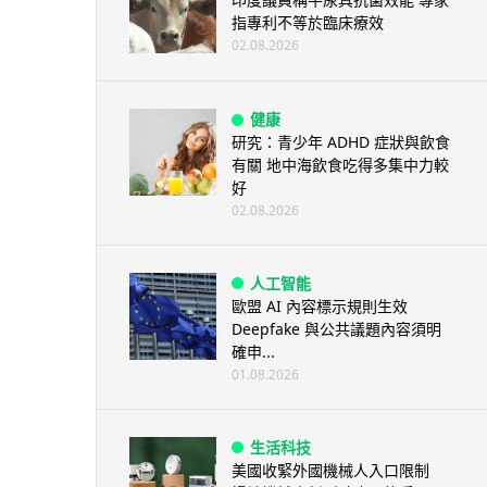
指專利不等於臨床療效
02.08.2026
健康
研究：青少年 ADHD 症狀與飲食
有關 地中海飲食吃得多集中力較
好
02.08.2026
人工智能
歐盟 AI 內容標示規則生效
Deepfake 與公共議題內容須明
確申...
01.08.2026
生活科技
美國收緊外國機械人入口限制