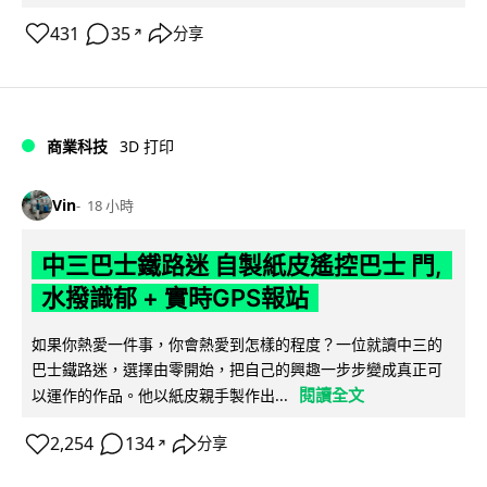
431
35
分享
↗
商業科技
3D 打印
Vin
18 小時
中三巴士鐵路迷 自製紙皮遙控巴士 門,
水撥識郁 + 實時GPS報站
如果你熱愛一件事，你會熱愛到怎樣的程度？一位就讀中三的
巴士鐵路迷，選擇由零開始，把自己的興趣一步步變成真正可
閱讀全文
以運作的作品。他以紙皮親手製作出...
2,254
134
分享
↗