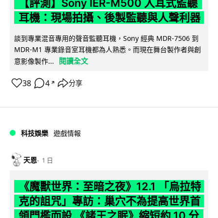
【評測】Sony IER-M500 入耳式監聽
耳機：現場拍攝、後製監聽與人聲利器
談到專業混音專用的聲音監聽耳機，Sony 經典 MDR-7506 到
MDR-M1 專業錄音室耳機都為人熟悉。而現在舞台製作者與創
閱讀全文
意影像製作...
38
4
分享
↗
科技娛樂
遊戲情報
天恩
1 日
《魔獸世界：至暗之夜》12.1 「烏拉特
克的詛咒」專訪：巢穴不為提高世界首
領門檻而設 《諸王之眠》縮短約 10 分