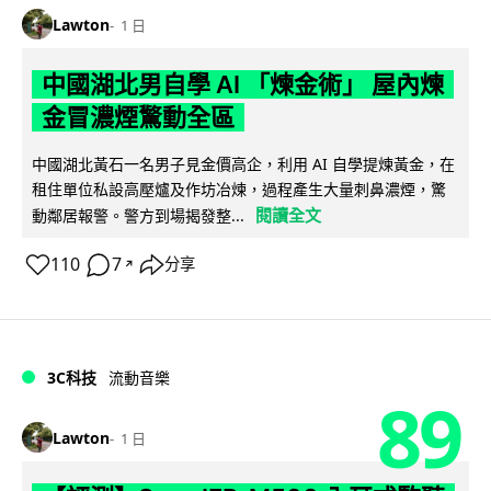
Lawton
1 日
中國湖北男自學 AI 「煉金術」 屋內煉
金冒濃煙驚動全區
中國湖北黃石一名男子見金價高企，利用 AI 自學提煉黃金，在
租住單位私設高壓爐及作坊冶煉，過程產生大量刺鼻濃煙，驚
閱讀全文
動鄰居報警。警方到場揭發整...
110
7
分享
↗
3C科技
流動音樂
89
Lawton
1 日