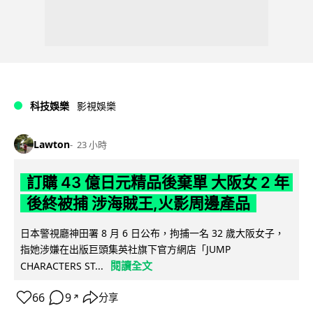
科技娛樂
影視娛樂
Lawton
23 小時
訂購 43 億日元精品後棄單 大阪女 2 年
後終被捕 涉海賊王,火影周邊產品
日本警視廳神田署 8 月 6 日公布，拘捕一名 32 歲大阪女子，
指她涉嫌在出版巨頭集英社旗下官方網店「JUMP
閱讀全文
CHARACTERS ST...
66
9
分享
↗