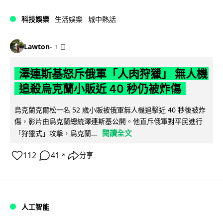
科技娛樂
生活娛樂
城中熱話
Lawton
1 日
澤連斯基怒斥俄軍「人肉狩獵」 無人機
追殺烏克蘭小販近 40 秒仍被炸傷
烏克蘭克爾松一名 52 歲小販被俄軍無人機追擊近 40 秒後被炸
傷，影片由烏克蘭總統澤連斯基公開。他直斥俄軍對平民進行
閱讀全文
「狩獵式」攻擊，烏克蘭...
112
41
分享
↗
人工智能