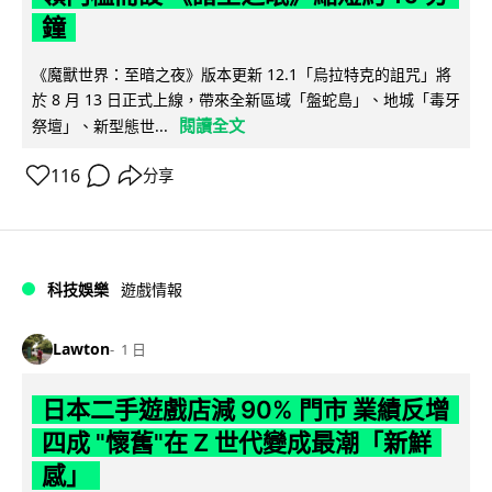
鐘
《魔獸世界：至暗之夜》版本更新 12.1「烏拉特克的詛咒」將
於 8 月 13 日正式上線，帶來全新區域「盤蛇島」、地城「毒牙
閱讀全文
祭壇」、新型態世...
116
分享
科技娛樂
遊戲情報
Lawton
1 日
日本二手遊戲店減 90% 門市 業績反增
四成 "懷舊"在 Z 世代變成最潮「新鮮
感」