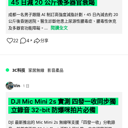
45 日減 20 公斤後多器官衰竭
成都一名男子跟隨 AI 制訂高強度減脂計劃，45 日內減去約 20
公斤後昏迷送院。醫生診斷他患上尿源性膿毒症、膿毒性休克
閱讀全文
及多器官功能障礙。...
22
4
分享
↗
3C科技
家居無線
影音產品
Vin
1 日
DJI Mic Mini 2s 實測 四發一收同步獨
立錄音 32-bit 防爆咪拍片必備
DJI 最新推出的 Mic Mini 2s 無線咪支援「四發一收」分軌錄