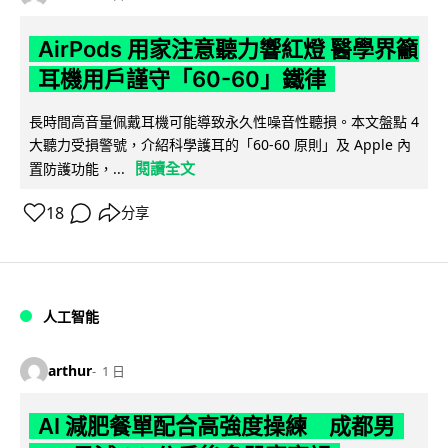
AirPods 用家注意聽力響紅燈 醫學界籲
耳機用戶謹守「60-60」鐵律
長時間高音量佩戴耳機可能導致永久性噪音性聽損。本文盤點 4
大聽力受損警號，介紹科學護耳的「60-60 原則」及 Apple 內
閱讀全文
置防護功能，...
18
分享
人工智能
arthur
1 日
AI 減肥餐單配合高強度操練 成都男