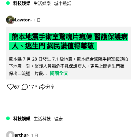
科技娛樂
生活娛樂
城中熱話
Lawton
1 日
熊本地震手術室驚魂片瘋傳 醫護保護病
人、逃生門 網民讚值得尊敬
熊本縣 7 月 28 日發生 7.1 級地震，熊本綜合醫院手術室鏡頭拍
下地震一刻，醫護人員臨危不亂保護病人，更馬上開逃生門確
閱讀全文
保出口流通。片段...
67
17
分享
↗
科技娛樂
生活科技
健康
arthur
1 日