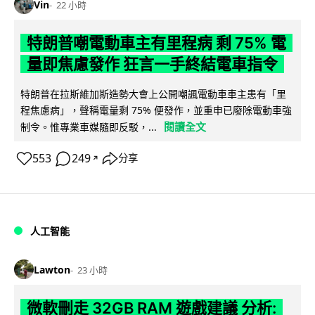
Vin
22 小時
特朗普嘲電動車主有里程病 剩 75% 電
量即焦慮發作 狂言一手終結電車指令
特朗普在拉斯維加斯造勢大會上公開嘲諷電動車車主患有「里
程焦慮病」，聲稱電量剩 75% 便發作，並重申已廢除電動車強
閱讀全文
制令。惟專業車媒隨即反駁，...
553
249
分享
↗
人工智能
Lawton
23 小時
微軟刪走 32GB RAM 遊戲建議 分析: