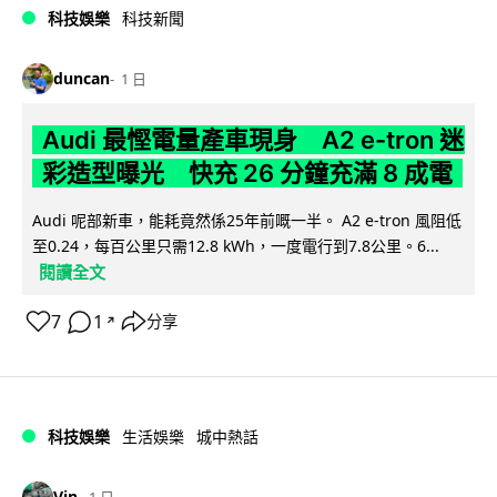
科技娛樂
科技新聞
duncan
1 日
Audi 最慳電量產車現身 A2 e-tron 迷
彩造型曝光 快充 26 分鐘充滿 8 成電
Audi 呢部新車，能耗竟然係25年前嘅一半。 A2 e-tron 風阻低
至0.24，每百公里只需12.8 kWh，一度電行到7.8公里。6...
閱讀全文
7
1
分享
↗
科技娛樂
生活娛樂
城中熱話
Vin