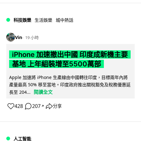
科技娛樂
生活娛樂
城中熱話
Vin
19 小時
iPhone 加速撤出中國 印度成新機主要
基地 上年組裝增至5500萬部
Apple 加速將 iPhone 生產線由中國轉往印度，目標兩年內將
產量最高 50% 移至當地。印度政府推出關稅豁免及稅務優惠延
閱讀全文
長至 204...
428
207
分享
↗
人工智能