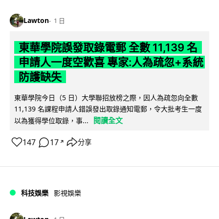
Lawton
1 日
東華學院誤發取錄電郵 全數 11,139 名
申請人一度空歡喜 專家:人為疏忽+系統
防護缺失
東華學院今日（5 日）大學聯招放榜之際，因人為疏忽向全數
11,139 名課程申請人錯誤發出取錄通知電郵，令大批考生一度
閱讀全文
以為獲得學位取錄，事...
147
17
分享
↗
科技娛樂
影視娛樂