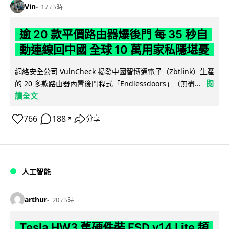
Vin
17 小時
逾 20 款平價路由器爆後門 每 35 秒自
動連線回中國 全球 10 萬用家私隱堪憂
網絡安全公司 VulnCheck 揭發中國智博通電子（Zbtlink）生產
閱
的 20 多款路由器內置後門程式「Endlessdoors」（無盡...
讀全文
766
188
分享
↗
人工智能
arthur
20 小時
Tesla HW3 舊硬件裝 FSD v14 Lite 頻