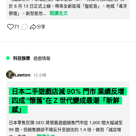
於 8 月 13 日正式上線，帶來全新區域「盤蛇島」、地城「毒牙
閱讀全文
祭壇」、新型態世...
71
分享
科技娛樂
遊戲情報
Lawton
12 小時
日本二手遊戲店減 90% 門市 業績反增
四成 "懷舊"在 Z 世代變成最潮「新鮮
感」
日本零售巨頭 GEO 將懷舊遊戲銷售門市從 1,000 間大幅減至
99 間，但銷售額卻不降反升至過往的 1.4 倍。做到「減店增