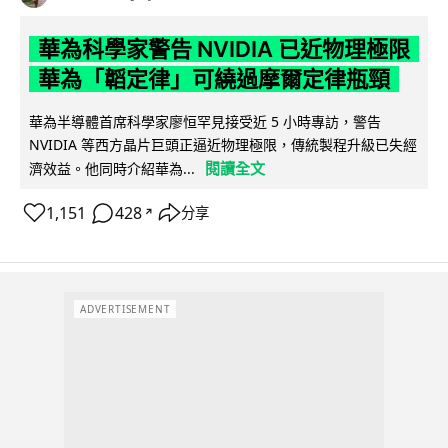
華為科學家警告 NVIDIA 已近物理極限
華為「韜定律」可繞過摩爾定律瓶頸
華為半導體首席科學家廖恒罕見接受近 5 小時專訪，警告
NVIDIA 等西方晶片巨頭正逼近物理極限，傳統製程升級已失經
閱讀全文
濟效益。他同時介紹華為...
1,151
428
分享
↗
ADVERTISEMENT