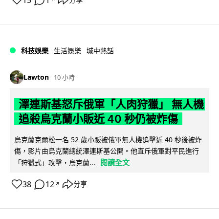
15
1
科技娛樂
生活娛樂
城中熱話
Lawton
10 小時
澤連斯基怒斥俄軍「人肉狩獵」 無人機
追殺烏克蘭小販近 40 秒仍被炸傷
烏克蘭克爾松一名 52 歲小販被俄軍無人機追擊近 40 秒後被炸
傷，影片由烏克蘭總統澤連斯基公開。他直斥俄軍對平民進行
閱讀全文
「狩獵式」攻擊，烏克蘭...
38
12
分享
↗