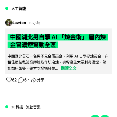
人工智能
Lawton
10 小時
中國湖北男自學 AI 「煉金術」 屋內煉
金冒濃煙驚動全區
中國湖北黃石一名男子見金價高企，利用 AI 自學提煉黃金，在
租住單位私設高壓爐及作坊冶煉，過程產生大量刺鼻濃煙，驚
閱讀全文
動鄰居報警。警方到場揭發整...
62
6
分享
↗
3C科技
流動音樂