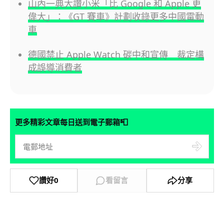
山內一典大讚小米「比 Google 和 Apple 更
偉大」：《GT 賽車》計劃收錄更多中國電動
車
德國禁止 Apple Watch 碳中和宣傳 裁定構
成誤導消費者
📮
更多精彩文章每日送到電子郵箱
讚好
0
看留言
分享