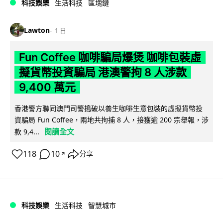
科技娛樂
生活科技
區塊鏈
Lawton
1 日
Fun Coffee 咖啡騙局爆煲 咖啡包裝虛
擬貨幣投資騙局 港澳警拘 8 人涉款
9,400 萬元
香港警方聯同澳門司警搗破以養生咖啡生意包裝的虛擬貨幣投
資騙局 Fun Coffee，兩地共拘捕 8 人，接獲逾 200 宗舉報，涉
閱讀全文
款 9,4...
118
10
分享
↗
科技娛樂
生活科技
智慧城市