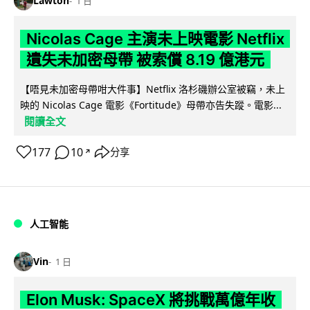
Lawton
1 日
Nicolas Cage 主演未上映電影 Netflix
遺失未加密母帶 被索償 8.19 億港元
【唔見未加密母帶咁大件事】Netflix 洛杉磯辦公室被竊，未上
映的 Nicolas Cage 電影《Fortitude》母帶亦告失蹤。電影...
閱讀全文
177
10
分享
↗
人工智能
Vin
1 日
Elon Musk: SpaceX 將挑戰萬億年收