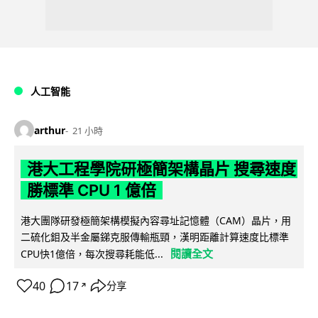
人工智能
arthur
21 小時
港大工程學院研極簡架構晶片 搜尋速度
勝標準 CPU 1 億倍
港大團隊研發極簡架構模擬內容尋址記憶體（CAM）晶片，用
二硫化鉬及半金屬銻克服傳輸瓶頸，漢明距離計算速度比標準
閱讀全文
CPU快1億倍，每次搜尋耗能低...
40
17
分享
↗