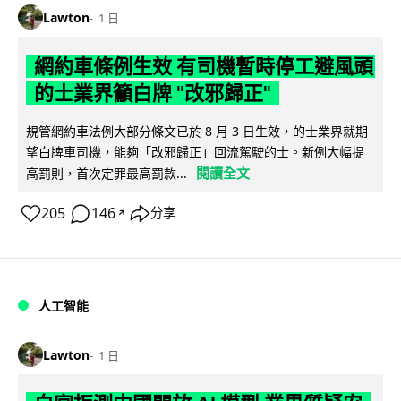
Lawton
1 日
網約車條例生效 有司機暫時停工避風頭
的士業界籲白牌 "改邪歸正"
規管網約車法例大部分條文已於 8 月 3 日生效，的士業界就期
望白牌車司機，能夠「改邪歸正」回流駕駛的士。新例大幅提
閱讀全文
高罰則，首次定罪最高罰款...
205
146
分享
↗
人工智能
Lawton
1 日