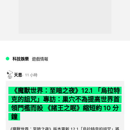
科技娛樂
遊戲情報
天恩
11 小時
《魔獸世界：至暗之夜》12.1 「烏拉特
克的詛咒」專訪：巢穴不為提高世界首
領門檻而設 《諸王之眠》縮短約 10 分
鐘
《魔獸世界：至暗之夜》版本更新 12.1「烏拉特克的詛咒」將