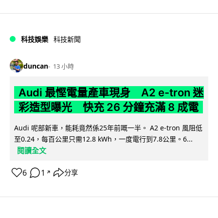
科技娛樂
科技新聞
duncan
13 小時
Audi 最慳電量產車現身 A2 e-tron 迷
彩造型曝光 快充 26 分鐘充滿 8 成電
Audi 呢部新車，能耗竟然係25年前嘅一半。 A2 e-tron 風阻低
至0.24，每百公里只需12.8 kWh，一度電行到7.8公里。6...
閱讀全文
6
1
分享
↗