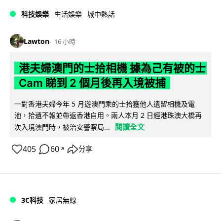
科技娛樂
生活娛樂
城中熱話
Lawton
16 小時
港夫婦澳門的士拾相機 據為己有被的士
Cam 睇到 2 個月後再入境被捕
一對香港夫婦今年 5 月遊澳門乘的士拾獲他人遺留相機及電
池，拾遺不報並帶返香港自用。兩人本月 2 日經港珠澳大橋再
閱讀全文
次入境澳門時，被治安警察局...
405
60
分享
↗
3C科技
家居無線