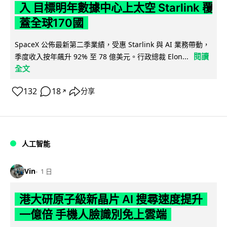
入 目標明年數據中心上太空 Starlink 覆
蓋全球170國
SpaceX 公佈最新第二季業績，受惠 Starlink 與 AI 業務帶動，
閱讀
季度收入按年飆升 92% 至 78 億美元。行政總裁 Elon...
全文
132
18
分享
↗
人工智能
Vin
1 日
港大研原子級新晶片 AI 搜尋速度提升
一億倍 手機人臉識別免上雲端