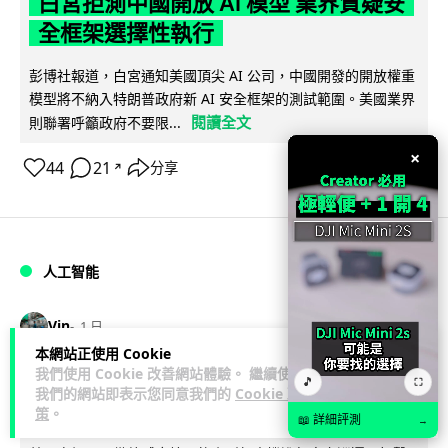
白宮拒測中國開放 AI 模型 業界質疑安
全框架選擇性執行
彭博社報道，白宮通知美國頂尖 AI 公司，中國開發的開放權重
模型將不納入特朗普政府新 AI 安全框架的測試範圍。美國業界
閱讀全文
則聯署呼籲政府不要限...
×
44
21
分享
↗
人工智能
Vin
1 日
本網站正使用 Cookie
我們使用 Cookie 改善網站體驗。 繼續使用
地盤偷吸煙難逃高空法眼 勞工處出動熱
🎵
⛶
我們的網站即表示您同意我們的
Cookie 政
感無人機 擬加 AI 人臉識別精準執法
策
。
📖 詳細評測
→