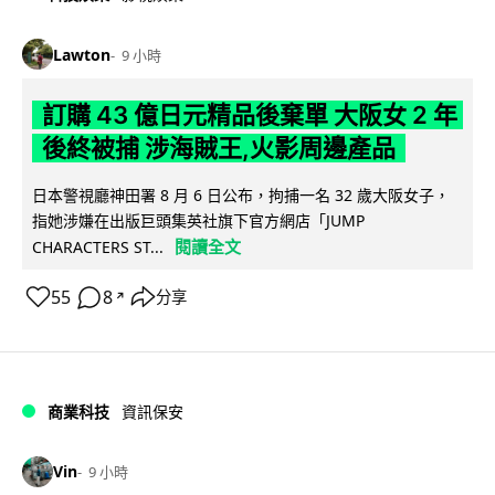
Lawton
9 小時
訂購 43 億日元精品後棄單 大阪女 2 年
後終被捕 涉海賊王,火影周邊產品
日本警視廳神田署 8 月 6 日公布，拘捕一名 32 歲大阪女子，
指她涉嫌在出版巨頭集英社旗下官方網店「JUMP
閱讀全文
CHARACTERS ST...
55
8
分享
↗
商業科技
資訊保安
Vin
9 小時