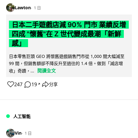
Lawton
1 日
日本二手遊戲店減 90% 門市 業績反增
四成 "懷舊"在 Z 世代變成最潮「新鮮
感」
日本零售巨頭 GEO 將懷舊遊戲銷售門市從 1,000 間大幅減至
99 間，但銷售額卻不降反升至過往的 1.4 倍。做到「減店增
閱讀全文
收」奇蹟，...
247
19
分享
↗
人工智能
Vin
1 日