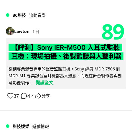
3C科技
流動音樂
89
Lawton
1 日
【評測】Sony IER-M500 入耳式監聽
耳機：現場拍攝、後製監聽與人聲利器
談到專業混音專用的聲音監聽耳機，Sony 經典 MDR-7506 到
MDR-M1 專業錄音室耳機都為人熟悉。而現在舞台製作者與創
閱讀全文
意影像製作...
37
4
分享
↗
科技娛樂
遊戲情報