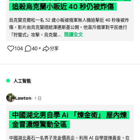
追殺烏克蘭小販近 40 秒仍被炸傷
烏克蘭克爾松一名 52 歲小販被俄軍無人機追擊近 40 秒後被炸
傷，影片由烏克蘭總統澤連斯基公開。他直斥俄軍對平民進行
閱讀全文
「狩獵式」攻擊，烏克蘭...
104
40
分享
↗
人工智能
Lawton
1 日
中國湖北男自學 AI 「煉金術」 屋內煉
金冒濃煙驚動全區
中國湖北黃石一名男子見金價高企，利用 AI 自學提煉黃金，在