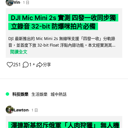
Vin
1 日
DJI Mic Mini 2s 實測 四發一收同步獨
立錄音 32-bit 防爆咪拍片必備
DJI 最新推出的 Mic Mini 2s 無線咪支援「四發一收」分軌錄
音，並首度下放 32-bit Float 浮點內錄功能。本文經實測其...
閱讀全文
251
1
分享
↗
科技娛樂
生活娛樂
城中熱話
Lawton
1 日
澤連斯基怒斥俄軍「人肉狩獵」 無人機