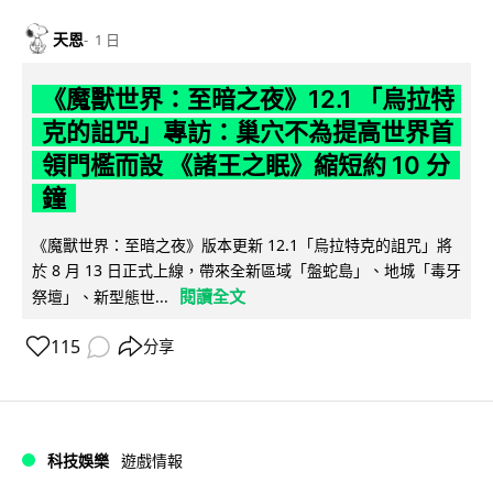
天恩
1 日
《魔獸世界：至暗之夜》12.1 「烏拉特
克的詛咒」專訪：巢穴不為提高世界首
領門檻而設 《諸王之眠》縮短約 10 分
鐘
《魔獸世界：至暗之夜》版本更新 12.1「烏拉特克的詛咒」將
於 8 月 13 日正式上線，帶來全新區域「盤蛇島」、地城「毒牙
閱讀全文
祭壇」、新型態世...
115
分享
科技娛樂
遊戲情報