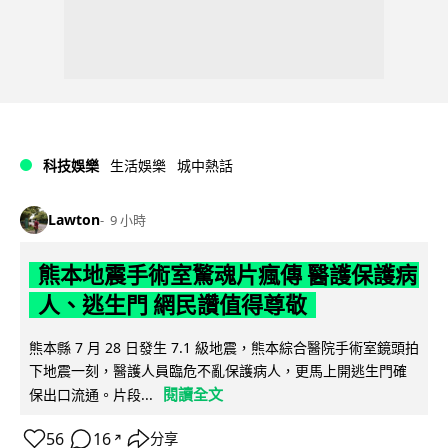
科技娛樂
生活娛樂
城中熱話
Lawton
9 小時
熊本地震手術室驚魂片瘋傳 醫護保護病
人、逃生門 網民讚值得尊敬
熊本縣 7 月 28 日發生 7.1 級地震，熊本綜合醫院手術室鏡頭拍
下地震一刻，醫護人員臨危不亂保護病人，更馬上開逃生門確
閱讀全文
保出口流通。片段...
56
16
分享
↗