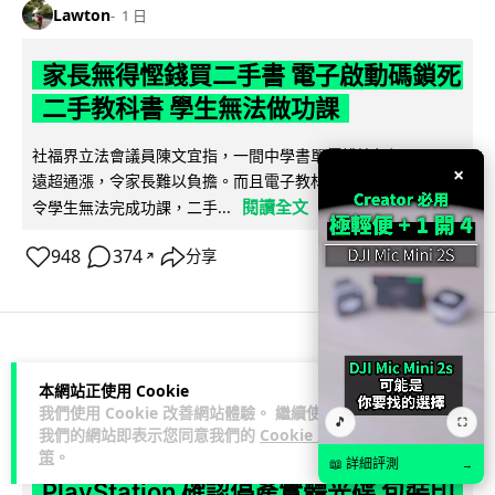
Lawton
1 日
家長無得慳錢買二手書 電子啟動碼鎖死
二手教科書 學生無法做功課
社福界立法會議員陳文宜指，一間中學書單價錢按年加 14.7%
×
遠超通漲，令家長難以負擔。而且電子教材啟動碼這項設計，
閱讀全文
令學生無法完成功課，二手...
948
374
分享
↗
科技娛樂
遊戲情報
本網站正使用 Cookie
我們使用 Cookie 改善網站體驗。 繼續使用
🎵
⛶
Lawton
1 日
我們的網站即表示您同意我們的
Cookie 政
策
。
📖 詳細評測
→
PlayStation 確認停產實體光碟 包裝印