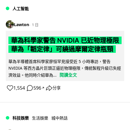
人工智能
Lawton
1 日
華為科學家警告 NVIDIA 已近物理極限
華為「韜定律」可繞過摩爾定律瓶頸
華為半導體首席科學家廖恒罕見接受近 5 小時專訪，警告
NVIDIA 等西方晶片巨頭正逼近物理極限，傳統製程升級已失經
閱讀全文
濟效益。他同時介紹華為...
1,554
596
分享
↗
科技娛樂
生活娛樂
城中熱話