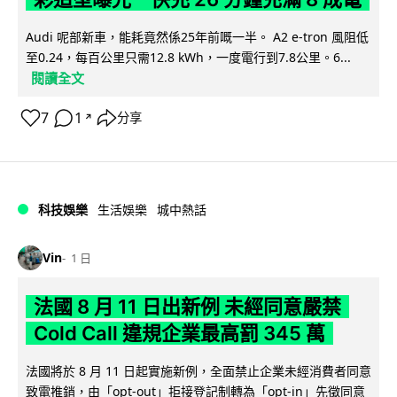
Audi 呢部新車，能耗竟然係25年前嘅一半。 A2 e-tron 風阻低
至0.24，每百公里只需12.8 kWh，一度電行到7.8公里。6...
閱讀全文
7
1
分享
↗
科技娛樂
生活娛樂
城中熱話
Vin
1 日
法國 8 月 11 日出新例 未經同意嚴禁
Cold Call 違規企業最高罰 345 萬
法國將於 8 月 11 日起實施新例，全面禁止企業未經消費者同意
致電推銷，由「opt-out」拒接登記制轉為「opt-in」先徵同意