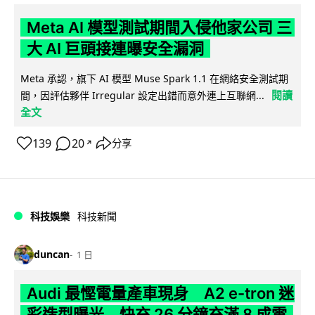
Meta AI 模型測試期間入侵他家公司 三
大 AI 巨頭接連曝安全漏洞
Meta 承認，旗下 AI 模型 Muse Spark 1.1 在網絡安全測試期
閱讀
間，因評估夥伴 Irregular 設定出錯而意外連上互聯網...
全文
139
20
分享
↗
科技娛樂
科技新聞
duncan
1 日
Audi 最慳電量產車現身 A2 e-tron 迷
彩造型曝光 快充 26 分鐘充滿 8 成電