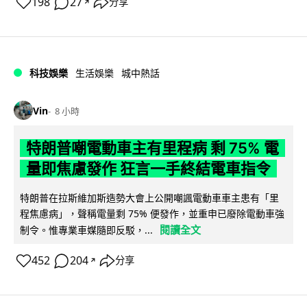
198
27
分享
↗
科技娛樂
生活娛樂
城中熱話
Vin
8 小時
特朗普嘲電動車主有里程病 剩 75% 電
量即焦慮發作 狂言一手終結電車指令
特朗普在拉斯維加斯造勢大會上公開嘲諷電動車車主患有「里
程焦慮病」，聲稱電量剩 75% 便發作，並重申已廢除電動車強
閱讀全文
制令。惟專業車媒隨即反駁，...
452
204
分享
↗