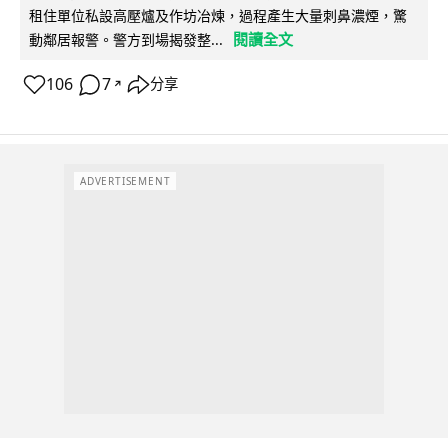
租住單位私設高壓爐及作坊冶煉，過程產生大量刺鼻濃煙，驚
閱讀全文
動鄰居報警。警方到場揭發整...
106
7
分享
↗
ADVERTISEMENT