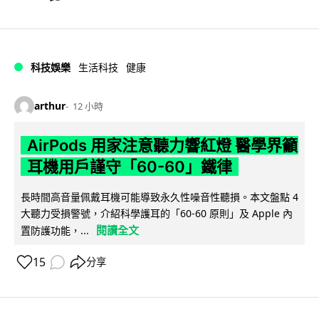
科技娛樂
生活科技
健康
arthur
12 小時
AirPods 用家注意聽力響紅燈 醫學界籲
耳機用戶謹守「60-60」鐵律
長時間高音量佩戴耳機可能導致永久性噪音性聽損。本文盤點 4
大聽力受損警號，介紹科學護耳的「60-60 原則」及 Apple 內
閱讀全文
置防護功能，...
15
分享