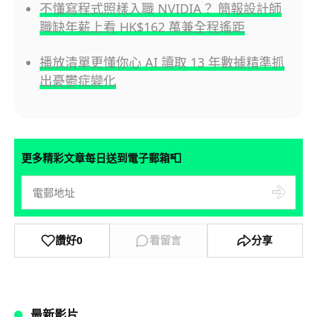
不懂寫程式照樣入職 NVIDIA？ 簡報設計師
職缺年薪上看 HK$162 萬兼全程遙距
播放清單更懂你心 AI 讀取 13 年數據精準抓
出憂鬱症變化
📮
更多精彩文章每日送到電子郵箱
讚好
0
看留言
分享
最新影片