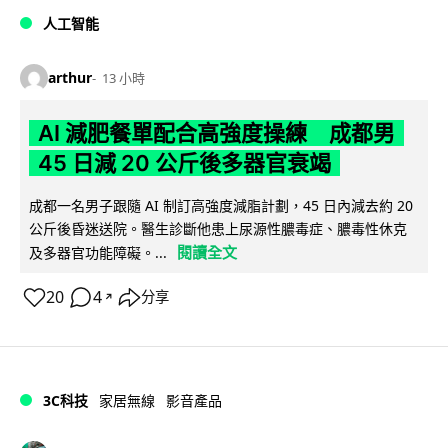
人工智能
arthur
13 小時
AI 減肥餐單配合高強度操練 成都男
45 日減 20 公斤後多器官衰竭
成都一名男子跟隨 AI 制訂高強度減脂計劃，45 日內減去約 20
公斤後昏迷送院。醫生診斷他患上尿源性膿毒症、膿毒性休克
閱讀全文
及多器官功能障礙。...
20
4
分享
↗
3C科技
家居無線
影音產品