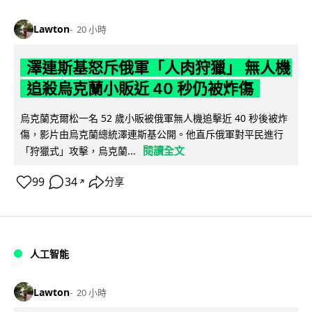
Lawton
20 小時
澤連斯基怒斥俄軍「人肉狩獵」 無人機
追殺烏克蘭小販近 40 秒仍被炸傷
烏克蘭克爾松一名 52 歲小販被俄軍無人機追擊近 40 秒後被炸
傷，影片由烏克蘭總統澤連斯基公開。他直斥俄軍對平民進行
閱讀全文
「狩獵式」攻擊，烏克蘭...
99
34
分享
↗
人工智能
Lawton
20 小時