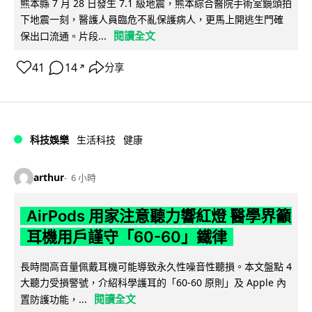
熊本縣 7 月 28 日發生 7.1 級地震，熊本綜合醫院手術室鏡頭拍
下地震一刻，醫護人員臨危不亂保護病人，更馬上開逃生門確
閱讀全文
保出口流通。片段...
41
14
分享
↗
科技娛樂
生活科技
健康
arthur
6 小時
AirPods 用家注意聽力響紅燈 醫學界籲
耳機用戶謹守「60-60」鐵律
長時間高音量佩戴耳機可能導致永久性噪音性聽損。本文盤點 4
大聽力受損警號，介紹科學護耳的「60-60 原則」及 Apple 內
閱讀全文
置防護功能，...