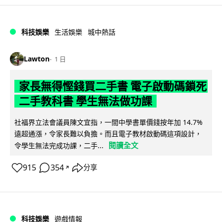
科技娛樂
生活娛樂
城中熱話
Lawton
1 日
家長無得慳錢買二手書 電子啟動碼鎖死
二手教科書 學生無法做功課
社福界立法會議員陳文宜指，一間中學書單價錢按年加 14.7%
遠超通漲，令家長難以負擔。而且電子教材啟動碼這項設計，
閱讀全文
令學生無法完成功課，二手...
915
354
分享
↗
科技娛樂
遊戲情報