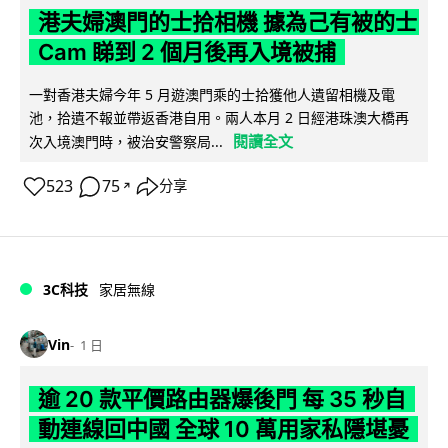
港夫婦澳門的士拾相機 據為己有被的士
Cam 睇到 2 個月後再入境被捕
一對香港夫婦今年 5 月遊澳門乘的士拾獲他人遺留相機及電
池，拾遺不報並帶返香港自用。兩人本月 2 日經港珠澳大橋再
閱讀全文
次入境澳門時，被治安警察局...
523
75
分享
↗
3C科技
家居無線
Vin
1 日
逾 20 款平價路由器爆後門 每 35 秒自
動連線回中國 全球 10 萬用家私隱堪憂