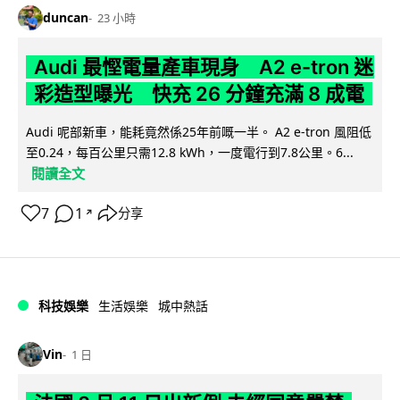
duncan
23 小時
Audi 最慳電量產車現身 A2 e-tron 迷
彩造型曝光 快充 26 分鐘充滿 8 成電
Audi 呢部新車，能耗竟然係25年前嘅一半。 A2 e-tron 風阻低
至0.24，每百公里只需12.8 kWh，一度電行到7.8公里。6...
閱讀全文
7
1
分享
↗
科技娛樂
生活娛樂
城中熱話
Vin
1 日