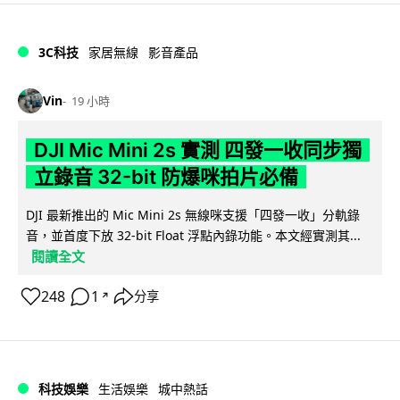
3C科技
家居無線
影音產品
Vin
19 小時
DJI Mic Mini 2s 實測 四發一收同步獨
立錄音 32-bit 防爆咪拍片必備
DJI 最新推出的 Mic Mini 2s 無線咪支援「四發一收」分軌錄
音，並首度下放 32-bit Float 浮點內錄功能。本文經實測其...
閱讀全文
248
1
分享
↗
科技娛樂
生活娛樂
城中熱話