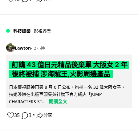
科技娛樂
影視娛樂
Lawton
2 小時
訂購 43 億日元精品後棄單 大阪女 2 年
後終被捕 涉海賊王,火影周邊產品
日本警視廳神田署 8 月 6 日公布，拘捕一名 32 歲大阪女子，
指她涉嫌在出版巨頭集英社旗下官方網店「JUMP
閱讀全文
CHARACTERS ST...
35
3
分享
↗