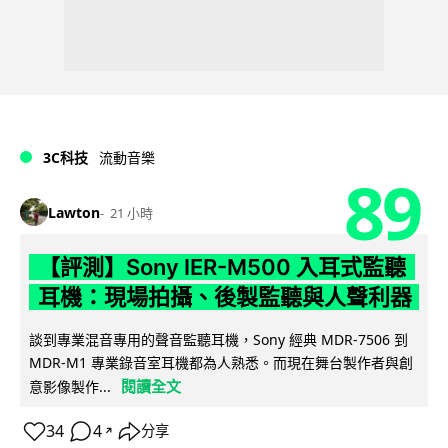
3C科技
流動音樂
89
Lawton
21 小時
【評測】Sony IER-M500 入耳式監聽
耳機：現場拍攝、後製監聽與人聲利器
談到專業混音專用的聲音監聽耳機，Sony 經典 MDR-7506 到
MDR-M1 專業錄音室耳機都為人熟悉。而現在舞台製作者與創
閱讀全文
意影像製作...
34
4
分享
↗