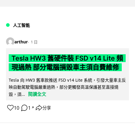
人工智能
arthur
1 日
Tesla HW3 舊硬件裝 FSD v14 Lite 頻
現過熱 部分電腦損毀車主須自費維修
Tesla 向 HW3 舊車款推送 FSD v14 Lite 系統，引發大量車主反
映自動駕駛電腦嚴重過熱，部分更觸發高溫保護甚至直接燒
閱讀全文
毀，須...
10
1
分享
↗