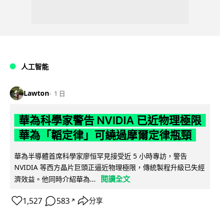
人工智能
Lawton
1 日
華為科學家警告 NVIDIA 已近物理極限
華為「韜定律」可繞過摩爾定律瓶頸
華為半導體首席科學家廖恒罕見接受近 5 小時專訪，警告
NVIDIA 等西方晶片巨頭正逼近物理極限，傳統製程升級已失經
閱讀全文
濟效益。他同時介紹華為...
1,527
583
分享
↗