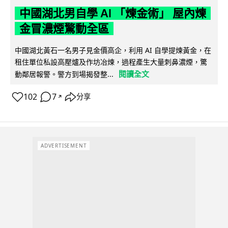
中國湖北男自學 AI 「煉金術」 屋內煉
金冒濃煙驚動全區
中國湖北黃石一名男子見金價高企，利用 AI 自學提煉黃金，在
租住單位私設高壓爐及作坊冶煉，過程產生大量刺鼻濃煙，驚
閱讀全文
動鄰居報警。警方到場揭發整...
102
7
分享
↗
ADVERTISEMENT