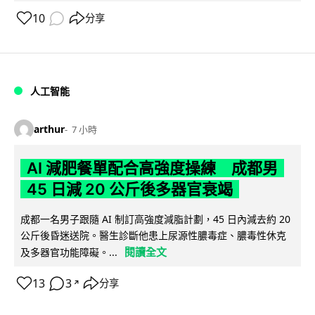
10
分享
人工智能
arthur
7 小時
AI 減肥餐單配合高強度操練 成都男
45 日減 20 公斤後多器官衰竭
成都一名男子跟隨 AI 制訂高強度減脂計劃，45 日內減去約 20
公斤後昏迷送院。醫生診斷他患上尿源性膿毒症、膿毒性休克
閱讀全文
及多器官功能障礙。...
13
3
分享
↗