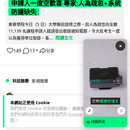
申請人一度空歡喜 專家:人為疏忽+系統
防護缺失
東華學院今日（5 日）大學聯招放榜之際，因人為疏忽向全數
11,139 名課程申請人錯誤發出取錄通知電郵，令大批考生一度
閱讀全文
以為獲得學位取錄，事...
×
149
17
分享
↗
科技娛樂
影視娛樂
Lawton
1 日
本網站正使用 Cookie
我們使用 Cookie 改善網站體驗。 繼續使用
🎵
Nicolas Cage 主演未上映電影 Netflix
⛶
我們的網站即表示您同意我們的
Cookie 政
策
。
遺失未加密母帶 被索償 8.19 億港元
📖 詳細評測
→