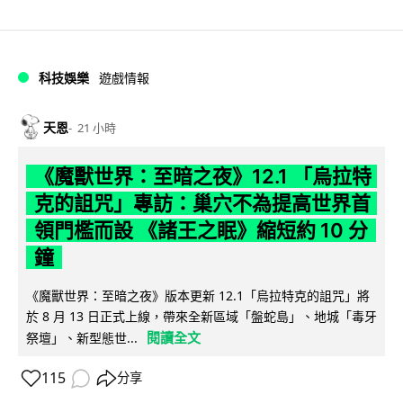
科技娛樂
遊戲情報
天恩
21 小時
《魔獸世界：至暗之夜》12.1 「烏拉特
克的詛咒」專訪：巢穴不為提高世界首
領門檻而設 《諸王之眠》縮短約 10 分
鐘
《魔獸世界：至暗之夜》版本更新 12.1「烏拉特克的詛咒」將
於 8 月 13 日正式上線，帶來全新區域「盤蛇島」、地城「毒牙
閱讀全文
祭壇」、新型態世...
115
分享