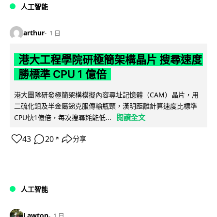
人工智能
arthur
1 日
港大工程學院研極簡架構晶片 搜尋速度
勝標準 CPU 1 億倍
港大團隊研發極簡架構模擬內容尋址記憶體（CAM）晶片，用
二硫化鉬及半金屬銻克服傳輸瓶頸，漢明距離計算速度比標準
閱讀全文
CPU快1億倍，每次搜尋耗能低...
43
20
分享
↗
人工智能
Lawton
1 日