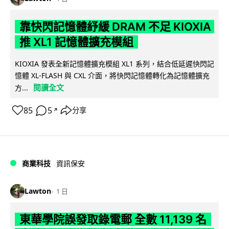
靠快閃記憶體紓緩 DRAM 不足 KIOXIA
推 XL1 記憶體擴充模組
KIOXIA 發表全新記憶體擴充模組 XL1 系列，結合低延遲快閃記
憶體 XL-FLASH 與 CXL 介面，將快閃記憶體轉化為記憶體擴充
閱讀全文
方...
85
5
分享
↗
商業科技
資訊保安
Lawton
1 日
東華學院誤發取錄電郵 全數 11,139 名