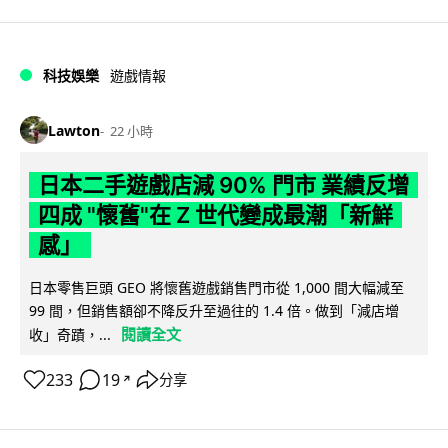
科技娛樂
遊戲情報
Lawton
22 小時
日本二手遊戲店減 90% 門市 業績反增
四成 "懷舊"在 Z 世代變成最潮「新鮮
感」
日本零售巨頭 GEO 將懷舊遊戲銷售門市從 1,000 間大幅減至
99 間，但銷售額卻不降反升至過往的 1.4 倍。做到「減店增
閱讀全文
收」奇蹟，...
233
19
分享
↗