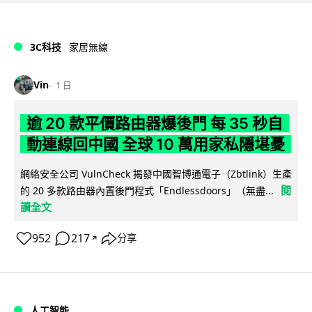
3C科技
家居無線
Vin
1 日
逾 20 款平價路由器爆後門 每 35 秒自
動連線回中國 全球 10 萬用家私隱堪憂
網絡安全公司 VulnCheck 揭發中國智博通電子（Zbtlink）生產
閱
的 20 多款路由器內置後門程式「Endlessdoors」（無盡...
讀全文
952
217
分享
↗
人工智能