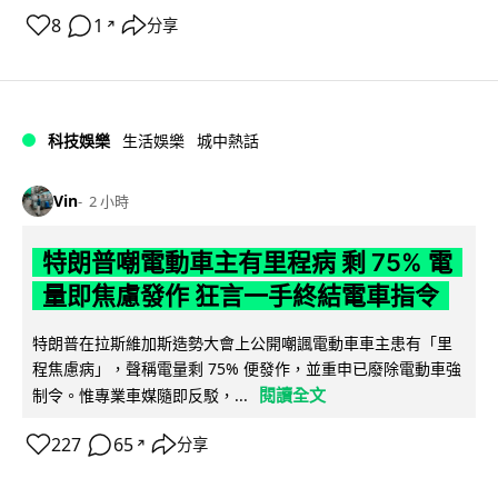
8
1
分享
↗
科技娛樂
生活娛樂
城中熱話
Vin
2 小時
特朗普嘲電動車主有里程病 剩 75% 電
量即焦慮發作 狂言一手終結電車指令
特朗普在拉斯維加斯造勢大會上公開嘲諷電動車車主患有「里
程焦慮病」，聲稱電量剩 75% 便發作，並重申已廢除電動車強
閱讀全文
制令。惟專業車媒隨即反駁，...
227
65
分享
↗