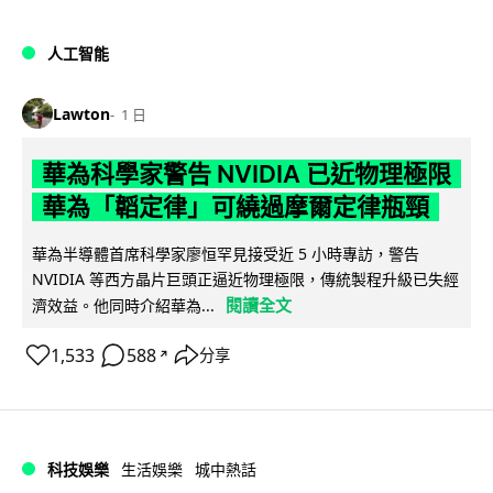
人工智能
Lawton
1 日
華為科學家警告 NVIDIA 已近物理極限
華為「韜定律」可繞過摩爾定律瓶頸
華為半導體首席科學家廖恒罕見接受近 5 小時專訪，警告
NVIDIA 等西方晶片巨頭正逼近物理極限，傳統製程升級已失經
閱讀全文
濟效益。他同時介紹華為...
1,533
588
分享
↗
科技娛樂
生活娛樂
城中熱話