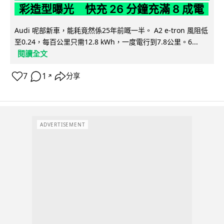
彩造型曝光 快充 26 分鐘充滿 8 成電
Audi 呢部新車，能耗竟然係25年前嘅一半。 A2 e-tron 風阻低
至0.24，每百公里只需12.8 kWh，一度電行到7.8公里。6...
閱讀全文
7
1
分享
↗
ADVERTISEMENT