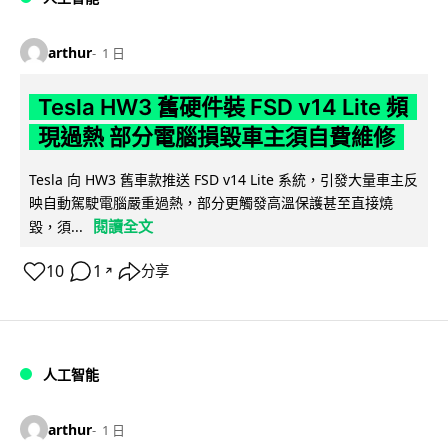
arthur
1 日
Tesla HW3 舊硬件裝 FSD v14 Lite 頻
現過熱 部分電腦損毀車主須自費維修
Tesla 向 HW3 舊車款推送 FSD v14 Lite 系統，引發大量車主反
映自動駕駛電腦嚴重過熱，部分更觸發高溫保護甚至直接燒
閱讀全文
毀，須...
10
1
分享
↗
人工智能
arthur
1 日