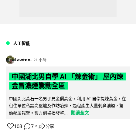
人工智能
Lawton
21 小時
中國湖北男自學 AI 「煉金術」 屋內煉
金冒濃煙驚動全區
中國湖北黃石一名男子見金價高企，利用 AI 自學提煉黃金，在
租住單位私設高壓爐及作坊冶煉，過程產生大量刺鼻濃煙，驚
閱讀全文
動鄰居報警。警方到場揭發整...
103
7
分享
↗