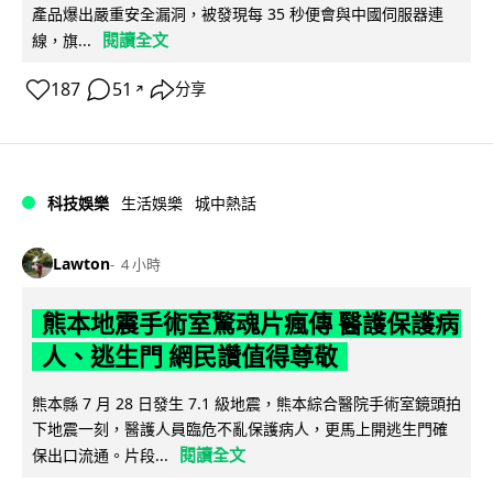
產品爆出嚴重安全漏洞，被發現每 35 秒便會與中國伺服器連
閱讀全文
線，旗...
187
51
分享
↗
科技娛樂
生活娛樂
城中熱話
Lawton
4 小時
熊本地震手術室驚魂片瘋傳 醫護保護病
人、逃生門 網民讚值得尊敬
熊本縣 7 月 28 日發生 7.1 級地震，熊本綜合醫院手術室鏡頭拍
下地震一刻，醫護人員臨危不亂保護病人，更馬上開逃生門確
閱讀全文
保出口流通。片段...