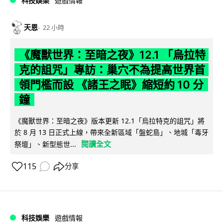
科技娛樂
遊戲情報
天恩
22 小時
《魔獸世界：至暗之夜》12.1 「烏拉特
克的詛咒」專訪：巢穴不為提高世界首
領門檻而設 《諸王之眠》縮短約 10 分
鐘
《魔獸世界：至暗之夜》版本更新 12.1「烏拉特克的詛咒」將
於 8 月 13 日正式上線，帶來全新區域「盤蛇島」、地城「毒牙
閱讀全文
祭壇」、新型態世...
115
分享
科技娛樂
遊戲情報