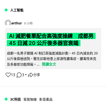
人工智能
arthur
8 小時
AI 減肥餐單配合高強度操練 成都男
45 日減 20 公斤後多器官衰竭
成都一名男子跟隨 AI 制訂高強度減脂計劃，45 日內減去約 20
公斤後昏迷送院。醫生診斷他患上尿源性膿毒症、膿毒性休克
閱讀全文
及多器官功能障礙。...
13
3
分享
↗
3C科技
家居無線
影音產品