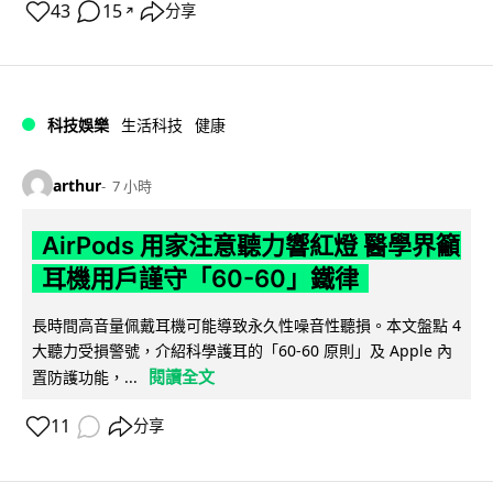
43
15
分享
↗
科技娛樂
生活科技
健康
arthur
7 小時
AirPods 用家注意聽力響紅燈 醫學界籲
耳機用戶謹守「60-60」鐵律
長時間高音量佩戴耳機可能導致永久性噪音性聽損。本文盤點 4
大聽力受損警號，介紹科學護耳的「60-60 原則」及 Apple 內
閱讀全文
置防護功能，...
11
分享