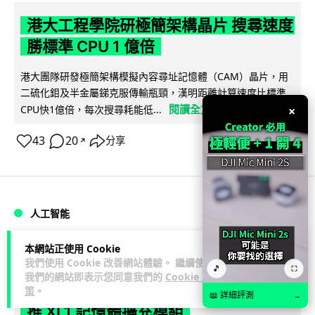
港大工程學院研極簡架構晶片 搜尋速度
勝標準 CPU 1 億倍
港大團隊研發極簡架構模擬內容尋址記憶體（CAM）晶片，用
二硫化鉬及半金屬銻克服傳輸瓶頸，漢明距離計算速度比標準
閱讀全文
×
CPU快1億倍，每次搜尋耗能低...
43
20
分享
↗
人工智能
本網站正使用 Cookie
Lawton
1 日
我們使用 Cookie 改善網站體驗。 繼續使用
🎵
⛶
我們的網站即表示您同意我們的
Cookie 政
靠快閃記憶體紓緩 DRAM 不足 KIOXIA
策
。
📖 詳細評測
→
推 XL1 記憶體擴充模組