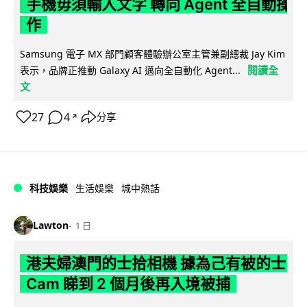
手機毋須輸入文字 轉向 Agent 全自動操
作
Samsung 電子 MX 部門顧客體驗辦公室主管兼副總裁 Jay Kim
閱讀全
表示，品牌正推動 Galaxy AI 邁向全自動化 Agent...
文
27
4
分享
↗
科技娛樂
生活娛樂
城中熱話
Lawton
1 日
港夫婦澳門的士拾相機 據為己有被的士
Cam 睇到 2 個月後再入境被捕