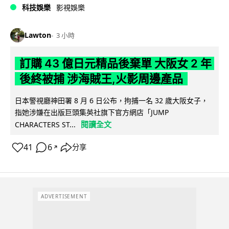
科技娛樂
影視娛樂
Lawton
3 小時
訂購 43 億日元精品後棄單 大阪女 2 年
後終被捕 涉海賊王,火影周邊產品
日本警視廳神田署 8 月 6 日公布，拘捕一名 32 歲大阪女子，
指她涉嫌在出版巨頭集英社旗下官方網店「JUMP
閱讀全文
CHARACTERS ST...
41
6
分享
↗
ADVERTISEMENT