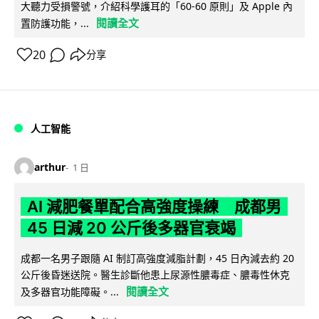
大聽力受損警號，介紹科學護耳的「60-60 原則」及 Apple 內
閱讀全文
置防護功能，...
20
分享
人工智能
arthur
1 日
AI 減肥餐單配合高強度操練 成都男
45 日減 20 公斤後多器官衰竭
成都一名男子跟隨 AI 制訂高強度減脂計劃，45 日內減去約 20
公斤後昏迷送院。醫生診斷他患上尿源性膿毒症、膿毒性休克
閱讀全文
及多器官功能障礙。...