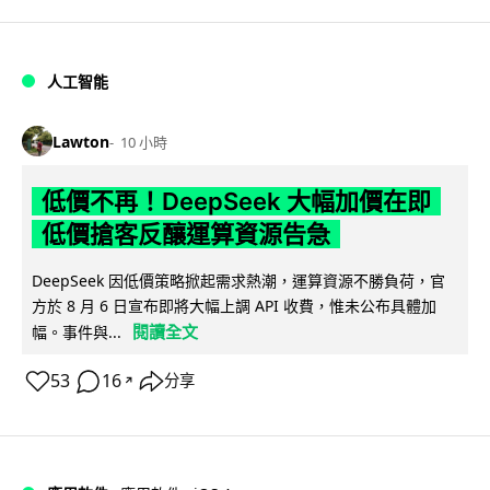
人工智能
Lawton
10 小時
低價不再！DeepSeek 大幅加價在即
低價搶客反釀運算資源告急
DeepSeek 因低價策略掀起需求熱潮，運算資源不勝負荷，官
方於 8 月 6 日宣布即將大幅上調 API 收費，惟未公布具體加
閱讀全文
幅。事件與...
53
16
分享
↗