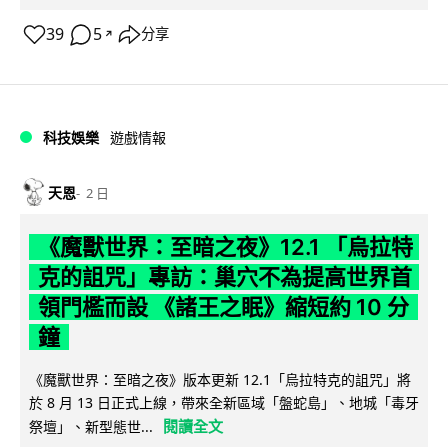
39
5
分享
↗
科技娛樂
遊戲情報
天恩
2 日
《魔獸世界：至暗之夜》12.1 「烏拉特
克的詛咒」專訪：巢穴不為提高世界首
領門檻而設 《諸王之眠》縮短約 10 分
鐘
《魔獸世界：至暗之夜》版本更新 12.1「烏拉特克的詛咒」將
於 8 月 13 日正式上線，帶來全新區域「盤蛇島」、地城「毒牙
閱讀全文
祭壇」、新型態世...