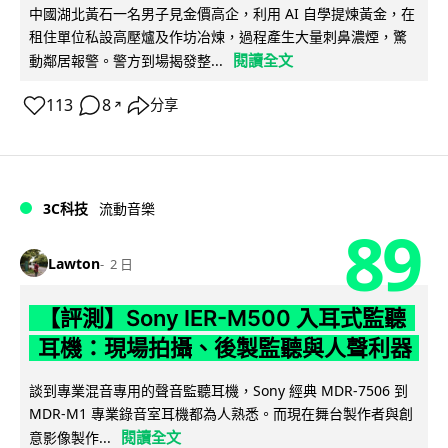
中國湖北黃石一名男子見金價高企，利用 AI 自學提煉黃金，在
租住單位私設高壓爐及作坊冶煉，過程產生大量刺鼻濃煙，驚
閱讀全文
動鄰居報警。警方到場揭發整...
113
8
分享
↗
3C科技
流動音樂
89
Lawton
2 日
【評測】Sony IER-M500 入耳式監聽
耳機：現場拍攝、後製監聽與人聲利器
談到專業混音專用的聲音監聽耳機，Sony 經典 MDR-7506 到
MDR-M1 專業錄音室耳機都為人熟悉。而現在舞台製作者與創
閱讀全文
意影像製作...