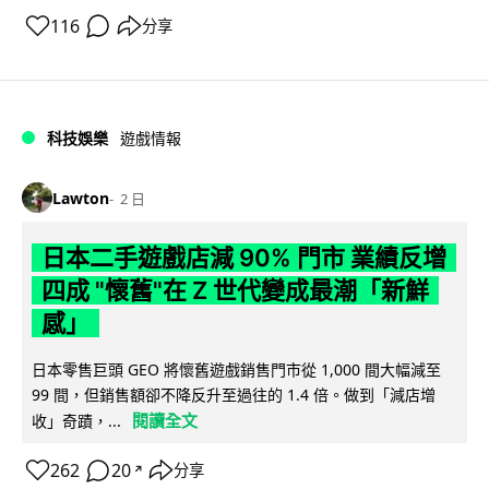
116
分享
科技娛樂
遊戲情報
Lawton
2 日
日本二手遊戲店減 90% 門市 業績反增
四成 "懷舊"在 Z 世代變成最潮「新鮮
感」
日本零售巨頭 GEO 將懷舊遊戲銷售門市從 1,000 間大幅減至
99 間，但銷售額卻不降反升至過往的 1.4 倍。做到「減店增
閱讀全文
收」奇蹟，...
262
20
分享
↗