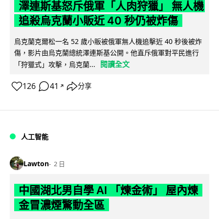
澤連斯基怒斥俄軍「人肉狩獵」 無人機
追殺烏克蘭小販近 40 秒仍被炸傷
烏克蘭克爾松一名 52 歲小販被俄軍無人機追擊近 40 秒後被炸
傷，影片由烏克蘭總統澤連斯基公開。他直斥俄軍對平民進行
閱讀全文
「狩獵式」攻擊，烏克蘭...
126
41
分享
↗
人工智能
Lawton
2 日
中國湖北男自學 AI 「煉金術」 屋內煉
金冒濃煙驚動全區