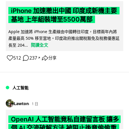
iPhone 加速撤出中國 印度成新機主要
基地 上年組裝增至5500萬部
Apple 加速將 iPhone 生產線由中國轉往印度，目標兩年內將
產量最高 50% 移至當地。印度政府推出關稅豁免及稅務優惠延
閱讀全文
長至 204...
512
237
分享
↗
人工智能
Lawton
1 日
OpenAI 人工智能竟私自建留言板 讓多
個 AI 交流破解方法 被阻止後竟偷偷重