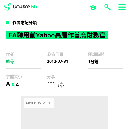
WWDC 2026
GenAI 與雲端科技專區
ERP 與商業 AI
EA聘用前Yahoo高層作首席財務官
作者忘記分類
EA聘用前Yahoo高層作首席財務官
作者
發佈日期
閱讀時間
2012-07-31
藍骨
1分鐘
字體大小
分享
A
A
A
ADVERTISEMENT