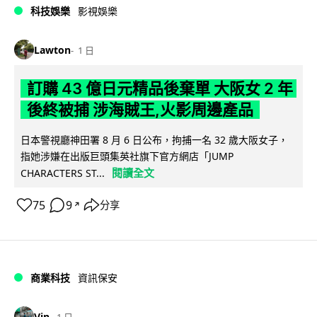
科技娛樂
影視娛樂
Lawton
1 日
訂購 43 億日元精品後棄單 大阪女 2 年
後終被捕 涉海賊王,火影周邊產品
日本警視廳神田署 8 月 6 日公布，拘捕一名 32 歲大阪女子，
指她涉嫌在出版巨頭集英社旗下官方網店「JUMP
閱讀全文
CHARACTERS ST...
75
9
分享
↗
商業科技
資訊保安
Vin
1 日