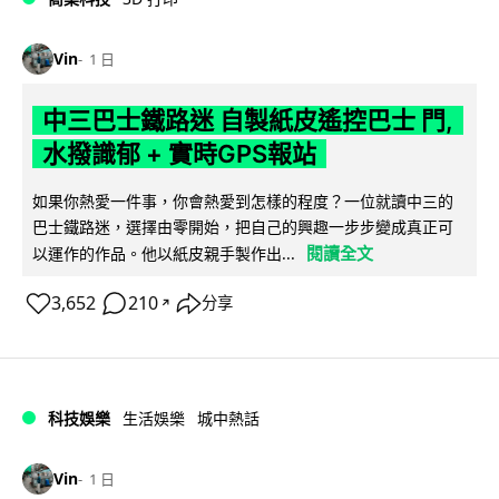
Vin
1 日
中三巴士鐵路迷 自製紙皮遙控巴士 門,
水撥識郁 + 實時GPS報站
如果你熱愛一件事，你會熱愛到怎樣的程度？一位就讀中三的
巴士鐵路迷，選擇由零開始，把自己的興趣一步步變成真正可
閱讀全文
以運作的作品。他以紙皮親手製作出...
3,652
210
分享
↗
科技娛樂
生活娛樂
城中熱話
Vin
1 日