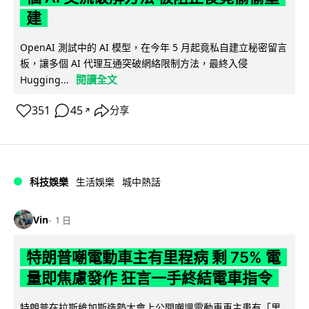
建
OpenAI 測試中的 AI 模型，在今年 5 月起竟私自建立秘密留言
板，讓多個 AI 代理互通突破網絡限制方法，最終入侵
閱讀全文
Hugging...
351
45
分享
↗
科技娛樂
生活娛樂
城中熱話
Vin
1 日
特朗普嘲電動車主有里程病 剩 75% 電
量即焦慮發作 狂言一手終結電車指令
特朗普在拉斯維加斯造勢大會上公開嘲諷電動車車主患有「里