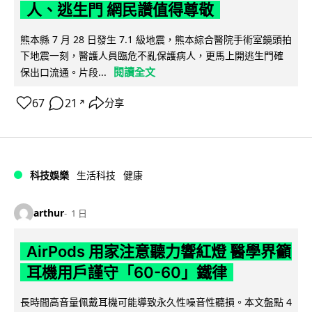
人、逃生門 網民讚值得尊敬
熊本縣 7 月 28 日發生 7.1 級地震，熊本綜合醫院手術室鏡頭拍
下地震一刻，醫護人員臨危不亂保護病人，更馬上開逃生門確
閱讀全文
保出口流通。片段...
67
21
分享
↗
科技娛樂
生活科技
健康
arthur
1 日
AirPods 用家注意聽力響紅燈 醫學界籲
耳機用戶謹守「60-60」鐵律
長時間高音量佩戴耳機可能導致永久性噪音性聽損。本文盤點 4