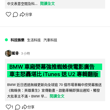
閱讀全文
中文表意空間及科...
分享
科技娛樂
生活科技
汽車科技
藍骨
3 小時
BMW 車廂熒幕強推蜘蛛俠電影廣告
車主怒轟堪比 iTunes 送 U2 專輯翻版
BMW 近日透過無線更新向全球逾 70 個市場車輛中控熒幕推送
《蜘蛛俠：英雄重生》宣傳動畫，啟動車輛即彈出通知，觸發
閱讀全文
大批車主不滿。BMW 早...
1
分享