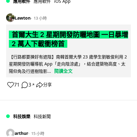
iOS App
應用軟件
應用軟件
Lawton
13 小時
首爾大生 2 星期開發防曬地圖 一日暴增
2 萬人下載衝榜首
【行路都要揀好有遮陰】南韓首爾大學 23 歲學生劉敏俊利用 2
星期開發防曬導航 App「走向陰涼處」，結合建築物高度、太
閱讀全文
陽仰角及行道樹陰影...
71
3
分享
↗
科技娛樂
科技新聞
arthur
15 小時