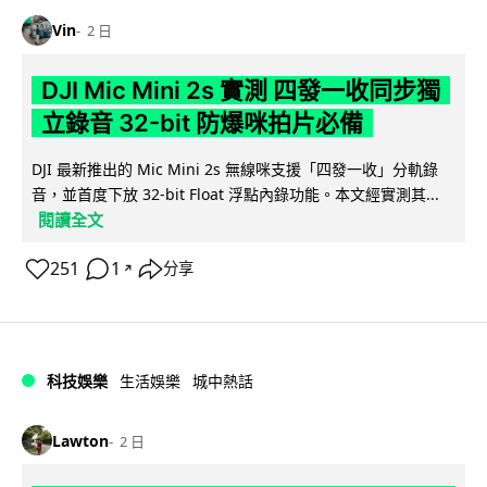
Vin
2 日
DJI Mic Mini 2s 實測 四發一收同步獨
立錄音 32-bit 防爆咪拍片必備
DJI 最新推出的 Mic Mini 2s 無線咪支援「四發一收」分軌錄
音，並首度下放 32-bit Float 浮點內錄功能。本文經實測其...
閱讀全文
251
1
分享
↗
科技娛樂
生活娛樂
城中熱話
Lawton
2 日