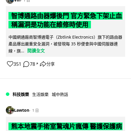
智博通路由器爆後門 官方緊急下架止血
稱漏洞是功能在維修時使用
中國網通廠商智博通電子（Zbtlink Electronics）旗下的路由器
產品爆出嚴重安全漏洞，被發現每 35 秒便會與中國伺服器連
閱讀全文
線，旗...
351
78
分享
↗
科技娛樂
生活娛樂
城中熱話
Lawton
1 日
熊本地震手術室驚魂片瘋傳 醫護保護病