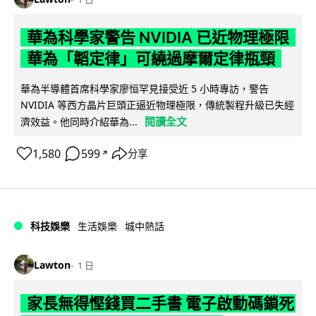
華為科學家警告 NVIDIA 已近物理極限
華為「韜定律」可繞過摩爾定律瓶頸
華為半導體首席科學家廖恒罕見接受近 5 小時專訪，警告
NVIDIA 等西方晶片巨頭正逼近物理極限，傳統製程升級已失經
閱讀全文
濟效益。他同時介紹華為...
1,580
599
分享
↗
科技娛樂
生活娛樂
城中熱話
Lawton
1 日
家長無得慳錢買二手書 電子啟動碼鎖死