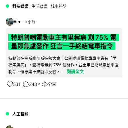
科技娛樂
生活娛樂
城中熱話
Vin
19 小時
特朗普嘲電動車主有里程病 剩 75% 電
量即焦慮發作 狂言一手終結電車指令
特朗普在拉斯維加斯造勢大會上公開嘲諷電動車車主患有「里
程焦慮病」，聲稱電量剩 75% 便發作，並重申已廢除電動車強
閱讀全文
制令。惟專業車媒隨即反駁，...
531
243
分享
↗
人工智能