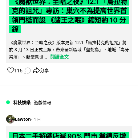
《魔獸世界：至暗之夜》12.1 「烏拉特
克的詛咒」專訪：巢穴不為提高世界首
領門檻而設 《諸王之眠》縮短約 10 分
鐘
《魔獸世界：至暗之夜》版本更新 12.1「烏拉特克的詛咒」將
於 8 月 13 日正式上線，帶來全新區域「盤蛇島」、地城「毒牙
閱讀全文
祭壇」、新型態世...
116
分享
科技娛樂
遊戲情報
Lawton
1 日
日本二手遊戲店減 90% 門市 業績反增