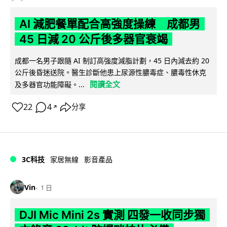
AI 減肥餐單配合高強度操練 成都男
45 日減 20 公斤後多器官衰竭
成都一名男子跟隨 AI 制訂高強度減脂計劃，45 日內減去約 20
公斤後昏迷送院。醫生診斷他患上尿源性膿毒症、膿毒性休克
閱讀全文
及多器官功能障礙。...
22
4
分享
↗
3C科技
家居無線
影音產品
Vin
1 日
DJI Mic Mini 2s 實測 四發一收同步獨