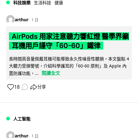
科技娛樂
生活科技
健康
arthur
1 日
AirPods 用家注意聽力響紅燈 醫學界籲
耳機用戶謹守「60-60」鐵律
長時間高音量佩戴耳機可能導致永久性噪音性聽損。本文盤點 4
大聽力受損警號，介紹科學護耳的「60-60 原則」及 Apple 內
閱讀全文
置防護功能，...
18
分享
人工智能
arthur
1 日