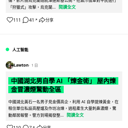
傷，影片由烏克蘭總統澤連斯基公開。他直斥俄軍對平民進行
閱讀全文
「狩獵式」攻擊，烏克蘭...
111
41
分享
↗
人工智能
Lawton
1 日
中國湖北男自學 AI 「煉金術」 屋內煉
金冒濃煙驚動全區
中國湖北黃石一名男子見金價高企，利用 AI 自學提煉黃金，在
租住單位私設高壓爐及作坊冶煉，過程產生大量刺鼻濃煙，驚
閱讀全文
動鄰居報警。警方到場揭發整...
110
7
分享
↗