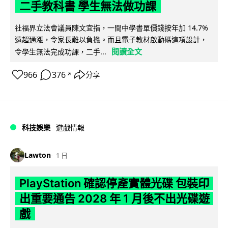
二手教科書 學生無法做功課
社福界立法會議員陳文宜指，一間中學書單價錢按年加 14.7%
遠超通漲，令家長難以負擔。而且電子教材啟動碼這項設計，
閱讀全文
令學生無法完成功課，二手...
966
376
分享
↗
科技娛樂
遊戲情報
Lawton
1 日
PlayStation 確認停產實體光碟 包裝印
出重要通告 2028 年 1 月後不出光碟遊
戲