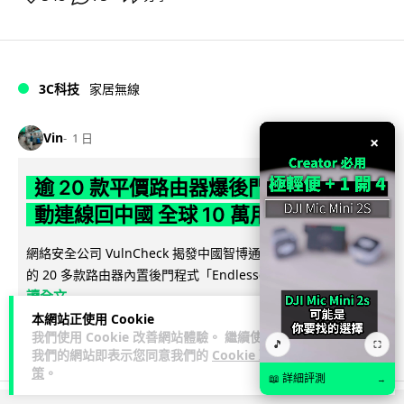
3C科技
家居無線
Vin
1 日
×
逾 20 款平價路由器爆後門 每 35 秒自
動連線回中國 全球 10 萬用家私隱堪憂
網絡安全公司 VulnCheck 揭發中國智博通電子（Zbtlink）生產
閱
的 20 多款路由器內置後門程式「Endlessdoors」（無盡...
讀全文
本網站正使用 Cookie
986
223
分享
我們使用 Cookie 改善網站體驗。 繼續使用
↗
🎵
⛶
我們的網站即表示您同意我們的
Cookie 政
策
。
📖 詳細評測
→