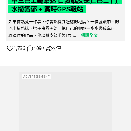
中三巴士鐵路迷 自製紙皮遙控巴士 門,
水撥識郁 + 實時GPS報站
如果你熱愛一件事，你會熱愛到怎樣的程度？一位就讀中三的
巴士鐵路迷，選擇由零開始，把自己的興趣一步步變成真正可
閱讀全文
以運作的作品。他以紙皮親手製作出...
1,736
109
分享
↗
ADVERTISEMENT