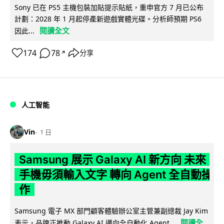
Sony 已在 PS5 主機包裝加貼提示貼紙，重申官方 7 月已公布
計劃：2028 年 1 月起停產新遊戲實體光碟。分析師預期 PS6
閱讀全文
因此...
174
78
分享
↗
人工智能
Vin
1 日
Samsung 展示 Galaxy AI 新方向 未來
手機毋須輸入文字 轉向 Agent 全自動操
作
Samsung 電子 MX 部門顧客體驗辦公室主管兼副總裁 Jay Kim
閱讀全
表示，品牌正推動 Galaxy AI 邁向全自動化 Agent...