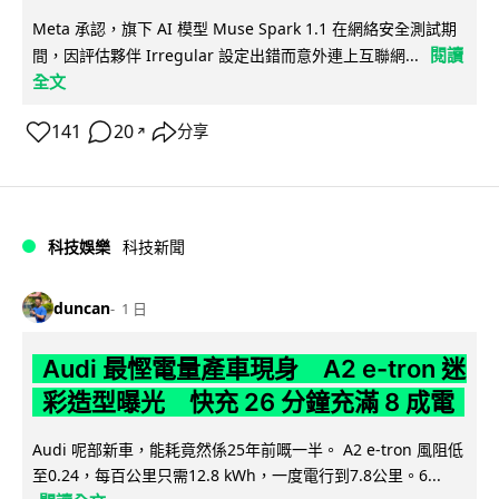
Meta 承認，旗下 AI 模型 Muse Spark 1.1 在網絡安全測試期
閱讀
間，因評估夥伴 Irregular 設定出錯而意外連上互聯網...
全文
141
20
分享
↗
科技娛樂
科技新聞
duncan
1 日
Audi 最慳電量產車現身 A2 e-tron 迷
彩造型曝光 快充 26 分鐘充滿 8 成電
Audi 呢部新車，能耗竟然係25年前嘅一半。 A2 e-tron 風阻低
至0.24，每百公里只需12.8 kWh，一度電行到7.8公里。6...