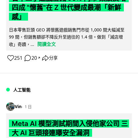
四成 "懷舊"在 Z 世代變成最潮「新鮮
感」
日本零售巨頭 GEO 將懷舊遊戲銷售門市從 1,000 間大幅減至
99 間，但銷售額卻不降反升至過往的 1.4 倍。做到「減店增
閱讀全文
收」奇蹟，...
251
20
分享
↗
人工智能
Vin
1 日
Meta AI 模型測試期間入侵他家公司 三
大 AI 巨頭接連曝安全漏洞