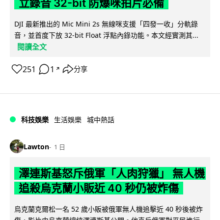
立錄音 32-bit 防爆咪拍片必備
DJI 最新推出的 Mic Mini 2s 無線咪支援「四發一收」分軌錄
音，並首度下放 32-bit Float 浮點內錄功能。本文經實測其...
閱讀全文
251
1
分享
↗
科技娛樂
生活娛樂
城中熱話
Lawton
1 日
澤連斯基怒斥俄軍「人肉狩獵」 無人機
追殺烏克蘭小販近 40 秒仍被炸傷
烏克蘭克爾松一名 52 歲小販被俄軍無人機追擊近 40 秒後被炸