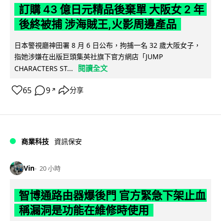
訂購 43 億日元精品後棄單 大阪女 2 年
後終被捕 涉海賊王,火影周邊產品
日本警視廳神田署 8 月 6 日公布，拘捕一名 32 歲大阪女子，
指她涉嫌在出版巨頭集英社旗下官方網店「JUMP
閱讀全文
CHARACTERS ST...
65
9
分享
↗
商業科技
資訊保安
Vin
20 小時
智博通路由器爆後門 官方緊急下架止血
稱漏洞是功能在維修時使用