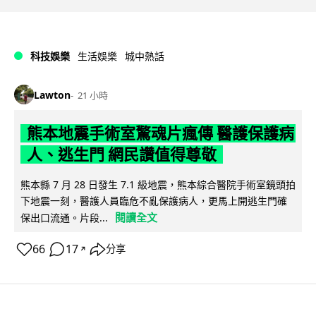
科技娛樂
生活娛樂
城中熱話
Lawton
21 小時
熊本地震手術室驚魂片瘋傳 醫護保護病
人、逃生門 網民讚值得尊敬
熊本縣 7 月 28 日發生 7.1 級地震，熊本綜合醫院手術室鏡頭拍
下地震一刻，醫護人員臨危不亂保護病人，更馬上開逃生門確
閱讀全文
保出口流通。片段...
66
17
分享
↗