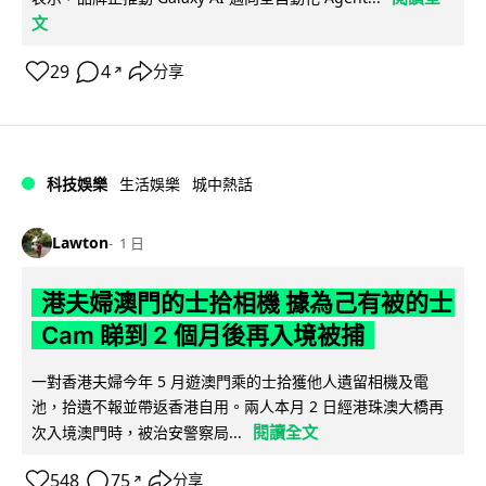
文
29
4
分享
↗
科技娛樂
生活娛樂
城中熱話
Lawton
1 日
港夫婦澳門的士拾相機 據為己有被的士
Cam 睇到 2 個月後再入境被捕
一對香港夫婦今年 5 月遊澳門乘的士拾獲他人遺留相機及電
池，拾遺不報並帶返香港自用。兩人本月 2 日經港珠澳大橋再
閱讀全文
次入境澳門時，被治安警察局...
548
75
分享
↗