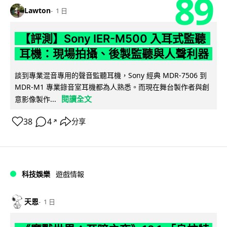
89
Lawton
1 日
【評測】Sony IER-M500 入耳式監聽
耳機：現場拍攝、後製監聽與人聲利器
談到專業混音專用的聲音監聽耳機，Sony 經典 MDR-7506 到
MDR-M1 專業錄音室耳機都為人熟悉。而現在舞台製作者與創
閱讀全文
意影像製作...
38
4
分享
↗
科技娛樂
遊戲情報
天恩
1 日