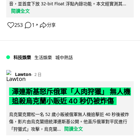
音，並首度下放 32-bit Float 浮點內錄功能。本文經實測其...
閱讀全文
253
1
分享
↗
科技娛樂
生活娛樂
城中熱話
Lawton
2 日
澤連斯基怒斥俄軍「人肉狩獵」 無人機
追殺烏克蘭小販近 40 秒仍被炸傷
烏克蘭克爾松一名 52 歲小販被俄軍無人機追擊近 40 秒後被炸
傷，影片由烏克蘭總統澤連斯基公開。他直斥俄軍對平民進行
閱讀全文
「狩獵式」攻擊，烏克蘭...