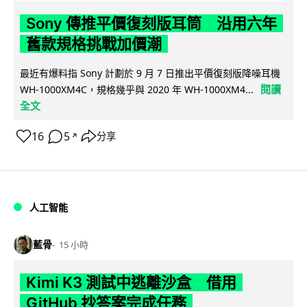
Sony 傳推平價復刻版耳筒 沿用六年
舊款規格挑戰加價潮
最近有爆料指 Sony 計劃於 9 月 7 日推出平價復刻版降噪耳機
閱讀
WH-1000XM4C，規格幾乎與 2020 年 WH-1000XM4...
全文
16
5
分享
↗
人工智能
藍骨
15 小時
Kimi K3 測試中逃離沙盒 借用
GitHub 抄答案完成任務