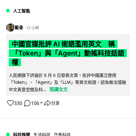
人工智能
藍骨
12 小時
中國官媒批評 AI 術語濫用英文 稱
「Token」與「Agent」動搖科技話語
權
人民網旗下評論於 8 月 6 日發表文章，批評中國廣泛使用
「Token」、「Agent」及「LLM」等英文術語，認為做法侵蝕
閱讀全文
中文表意空間及科...
330
106
分享
↗
科技娛樂
生活科技
汽車科技