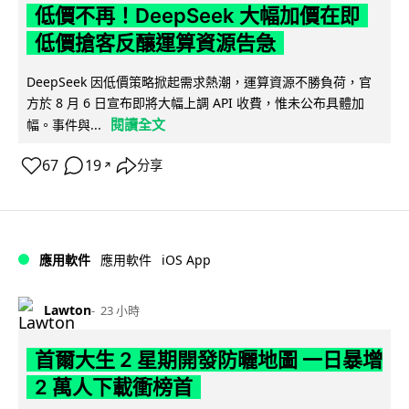
低價不再！DeepSeek 大幅加價在即
低價搶客反釀運算資源告急
DeepSeek 因低價策略掀起需求熱潮，運算資源不勝負荷，官
方於 8 月 6 日宣布即將大幅上調 API 收費，惟未公布具體加
閱讀全文
幅。事件與...
67
19
分享
↗
iOS App
應用軟件
應用軟件
Lawton
23 小時
首爾大生 2 星期開發防曬地圖 一日暴增
2 萬人下載衝榜首