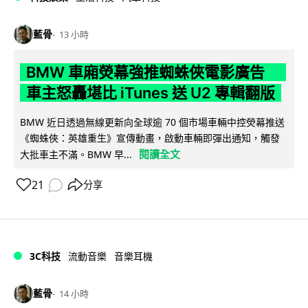
藍骨
13 小時
BMW 車廂熒幕強推蜘蛛俠電影廣告
車主怒轟堪比 iTunes 送 U2 專輯翻版
BMW 近日透過無線更新向全球逾 70 個市場車輛中控熒幕推送
《蜘蛛俠：英雄重生》宣傳動畫，啟動車輛即彈出通知，觸發
閱讀全文
大批車主不滿。BMW 早...
21
分享
3C科技
流動音樂
音樂耳機
藍骨
14 小時