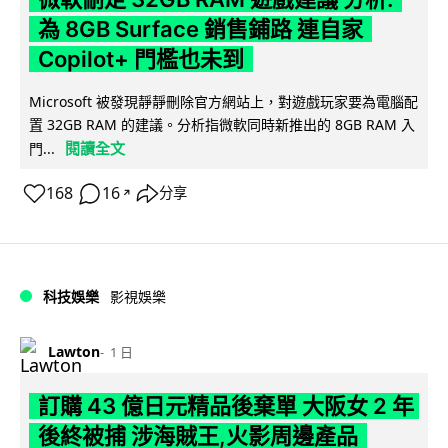
為 8GB Surface 銷售鋪路 連自家
Copilot+ 門檻也未到
Microsoft 被發現靜靜刪除官方網站上，對遊戲玩家要為電腦配
置 32GB RAM 的建議。分析指微軟同時新推出的 8GB RAM 入
閱讀全文
門...
168
16
分享
↗
科技娛樂
影視娛樂
Lawton
1 日
訂購 43 億日元精品後棄單 大阪女 2 年
後終被捕 涉海賊王,火影周邊產品