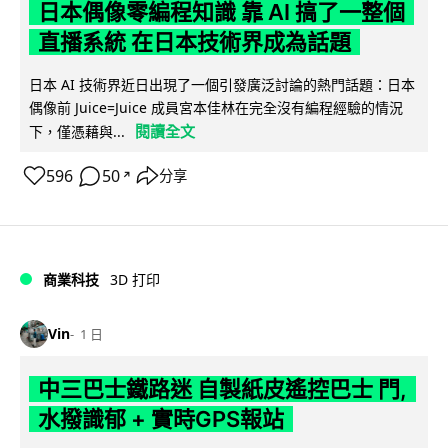
日本偶像零編程知識 靠 AI 搞了一整個
直播系統 在日本技術界成為話題
日本 AI 技術界近日出現了一個引發廣泛討論的熱門話題：日本
偶像前 Juice=Juice 成員宮本佳林在完全沒有編程經驗的情況
閱讀全文
下，僅憑藉與...
596
50
分享
↗
商業科技
3D 打印
Vin
1 日
中三巴士鐵路迷 自製紙皮遙控巴士 門,
水撥識郁 + 實時GPS報站