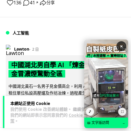
136
41
分享
↗
人工智能
×
Lawton
2 日
中國湖北男自學 AI 「煉金術」 屋內煉
金冒濃煙驚動全區
中國湖北黃石一名男子見金價高企，利用 AI 自學提煉黃金，在
租住單位私設高壓爐及作坊冶煉，過程產生大量刺鼻濃煙，驚
閱讀全文
動鄰居報警。警方到場揭發整...
本網站正使用 Cookie
我們使用 Cookie 改善網站體驗。 繼續使用
🎵
⛶
114
8
分享
↗
我們的網站即表示您同意我們的
Cookie 政
策
。
📖 文字版訪問
→