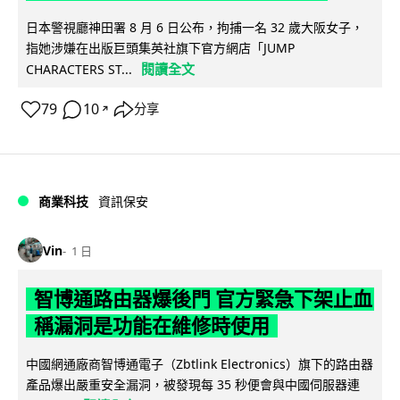
日本警視廳神田署 8 月 6 日公布，拘捕一名 32 歲大阪女子，
指她涉嫌在出版巨頭集英社旗下官方網店「JUMP
閱讀全文
CHARACTERS ST...
79
10
分享
↗
商業科技
資訊保安
Vin
1 日
智博通路由器爆後門 官方緊急下架止血
稱漏洞是功能在維修時使用
中國網通廠商智博通電子（Zbtlink Electronics）旗下的路由器
產品爆出嚴重安全漏洞，被發現每 35 秒便會與中國伺服器連