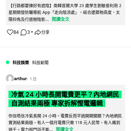
【行路都要揀好有遮陰】南韓首爾大學 23 歲學生劉敏俊利用 2
星期開發防曬導航 App「走向陰涼處」，結合建築物高度、太
閱讀全文
陽仰角及行道樹陰影...
84
3
分享
↗
科技娛樂
科技新聞
arthur
1 日
冷氣 24 小時長開電費更平？內地網民
自測結果兩極 專家拆解慳電邏輯
你信唔信冷氣長開 24 小時，電費反而平過開開關關？內地網民
實測結果兩極，有人一個月電費只需 118 元人民幣，有人飆到
閱讀全文
過千。電力部門話不能...