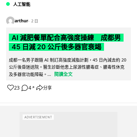
人工智能
arthur
2 日
AI 減肥餐單配合高強度操練 成都男
45 日減 20 公斤後多器官衰竭
成都一名男子跟隨 AI 制訂高強度減脂計劃，45 日內減去約 20
公斤後昏迷送院。醫生診斷他患上尿源性膿毒症、膿毒性休克
閱讀全文
及多器官功能障礙。...
23
4
分享
↗
ADVERTISEMENT