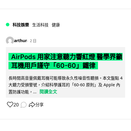
科技娛樂
生活科技
健康
arthur
2 日
AirPods 用家注意聽力響紅燈 醫學界籲
耳機用戶謹守「60-60」鐵律
長時間高音量佩戴耳機可能導致永久性噪音性聽損。本文盤點 4
大聽力受損警號，介紹科學護耳的「60-60 原則」及 Apple 內
閱讀全文
置防護功能，...
20
分享