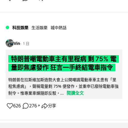
科技娛樂
生活娛樂
城中熱話
Vin
1 日
特朗普嘲電動車主有里程病 剩 75% 電
量即焦慮發作 狂言一手終結電車指令
特朗普在拉斯維加斯造勢大會上公開嘲諷電動車車主患有「里
程焦慮病」，聲稱電量剩 75% 便發作，並重申已廢除電動車強
閱讀全文
制令。惟專業車媒隨即反駁，...
626
276
分享
↗