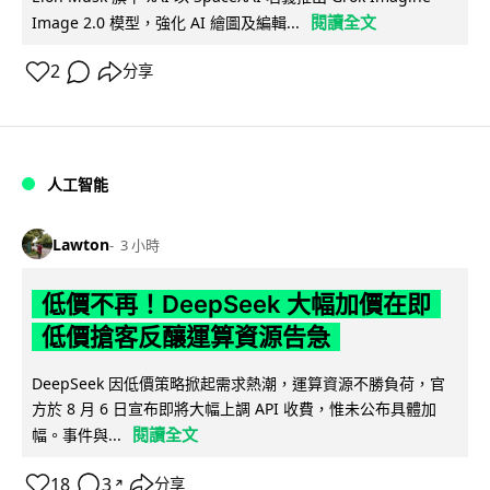
閱讀全文
Image 2.0 模型，強化 AI 繪圖及編輯...
2
分享
人工智能
Lawton
3 小時
低價不再！DeepSeek 大幅加價在即
低價搶客反釀運算資源告急
DeepSeek 因低價策略掀起需求熱潮，運算資源不勝負荷，官
方於 8 月 6 日宣布即將大幅上調 API 收費，惟未公布具體加
閱讀全文
幅。事件與...
18
3
分享
↗