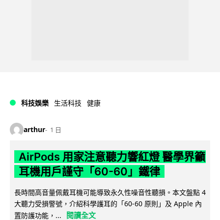
科技娛樂
生活科技
健康
arthur
1 日
AirPods 用家注意聽力響紅燈 醫學界籲
耳機用戶謹守「60-60」鐵律
長時間高音量佩戴耳機可能導致永久性噪音性聽損。本文盤點 4
大聽力受損警號，介紹科學護耳的「60-60 原則」及 Apple 內
閱讀全文
置防護功能，...