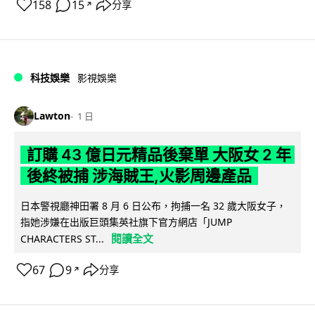
158
15
分享
↗
科技娛樂
影視娛樂
Lawton
1 日
訂購 43 億日元精品後棄單 大阪女 2 年
後終被捕 涉海賊王,火影周邊產品
日本警視廳神田署 8 月 6 日公布，拘捕一名 32 歲大阪女子，
指她涉嫌在出版巨頭集英社旗下官方網店「JUMP
閱讀全文
CHARACTERS ST...
67
9
分享
↗