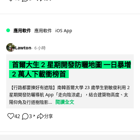
iOS App
應用軟件
應用軟件
Lawton
6 小時
首爾大生 2 星期開發防曬地圖 一日暴增
2 萬人下載衝榜首
【行路都要揀好有遮陰】南韓首爾大學 23 歲學生劉敏俊利用 2
星期開發防曬導航 App「走向陰涼處」，結合建築物高度、太
閱讀全文
陽仰角及行道樹陰影...
42
3
分享
↗