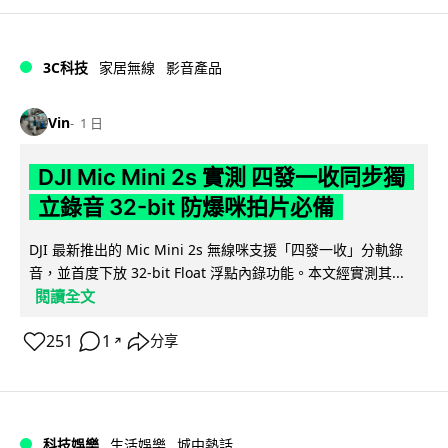
3C科技
家居無線
影音產品
Vin
1 日
DJI Mic Mini 2s 實測 四發一收同步獨
立錄音 32-bit 防爆咪拍片必備
DJI 最新推出的 Mic Mini 2s 無線咪支援「四發一收」分軌錄
音，並首度下放 32-bit Float 浮點內錄功能。本文經實測其...
閱讀全文
251
1
分享
↗
科技娛樂
生活娛樂
城中熱話