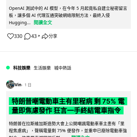
OpenAI 測試中的 AI 模型，在今年 5 月起竟私自建立秘密留言
板，讓多個 AI 代理互通突破網絡限制方法，最終入侵
閱讀全文
Hugging...
330
43
分享
↗
科技娛樂
生活娛樂
城中熱話
Vin
1 日
特朗普嘲電動車主有里程病 剩 75% 電
量即焦慮發作 狂言一手終結電車指令
特朗普在拉斯維加斯造勢大會上公開嘲諷電動車車主患有「里
程焦慮病」，聲稱電量剩 75% 便發作，並重申已廢除電動車強