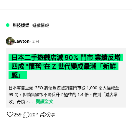
科技娛樂
遊戲情報
Lawton
2 日
日本二手遊戲店減 90% 門市 業績反增
四成 "懷舊"在 Z 世代變成最潮「新鮮
感」
日本零售巨頭 GEO 將懷舊遊戲銷售門市從 1,000 間大幅減至
99 間，但銷售額卻不降反升至過往的 1.4 倍。做到「減店增
閱讀全文
收」奇蹟，...
259
20
分享
↗