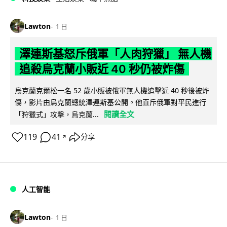
Lawton
1 日
澤連斯基怒斥俄軍「人肉狩獵」 無人機
追殺烏克蘭小販近 40 秒仍被炸傷
烏克蘭克爾松一名 52 歲小販被俄軍無人機追擊近 40 秒後被炸
傷，影片由烏克蘭總統澤連斯基公開。他直斥俄軍對平民進行
閱讀全文
「狩獵式」攻擊，烏克蘭...
119
41
分享
↗
人工智能
Lawton
1 日