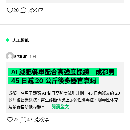
20
分享
人工智能
arthur
1 日
AI 減肥餐單配合高強度操練 成都男
45 日減 20 公斤後多器官衰竭
成都一名男子跟隨 AI 制訂高強度減脂計劃，45 日內減去約 20
公斤後昏迷送院。醫生診斷他患上尿源性膿毒症、膿毒性休克
閱讀全文
及多器官功能障礙。...
22
4
分享
↗