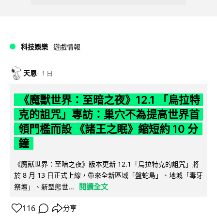
科技娛樂
遊戲情報
天恩
1 日
《魔獸世界：至暗之夜》12.1 「烏拉特
克的詛咒」專訪：巢穴不為提高世界首
領門檻而設 《諸王之眠》縮短約 10 分
鐘
《魔獸世界：至暗之夜》版本更新 12.1「烏拉特克的詛咒」將
於 8 月 13 日正式上線，帶來全新區域「盤蛇島」、地城「毒牙
閱讀全文
祭壇」、新型態世...
116
分享