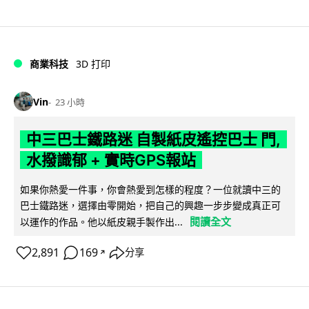
商業科技
3D 打印
Vin
23 小時
中三巴士鐵路迷 自製紙皮遙控巴士 門,
水撥識郁 + 實時GPS報站
如果你熱愛一件事，你會熱愛到怎樣的程度？一位就讀中三的
巴士鐵路迷，選擇由零開始，把自己的興趣一步步變成真正可
閱讀全文
以運作的作品。他以紙皮親手製作出...
2,891
169
分享
↗