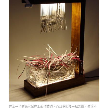
碎至一半的紙可吊在上面作裝飾，而且令阻擋一點光線，使燈不