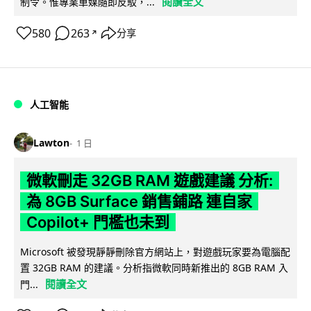
閱讀全文
制令。惟專業車媒隨即反駁，...
580
263
分享
↗
人工智能
Lawton
1 日
微軟刪走 32GB RAM 遊戲建議 分析:
為 8GB Surface 銷售鋪路 連自家
Copilot+ 門檻也未到
Microsoft 被發現靜靜刪除官方網站上，對遊戲玩家要為電腦配
置 32GB RAM 的建議。分析指微軟同時新推出的 8GB RAM 入
閱讀全文
門...