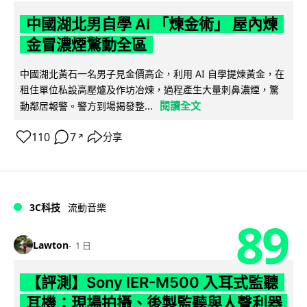
中國湖北男自學 AI 「煉金術」 屋內煉
金冒濃煙驚動全區
中國湖北黃石一名男子見金價高企，利用 AI 自學提煉黃金，在
租住單位私設高壓爐及作坊冶煉，過程產生大量刺鼻濃煙，驚
閱讀全文
動鄰居報警。警方到場揭發整...
110
7
分享
↗
3C科技
流動音樂
89
Lawton
1 日
【評測】Sony IER-M500 入耳式監聽
耳機：現場拍攝、後製監聽與人聲利器