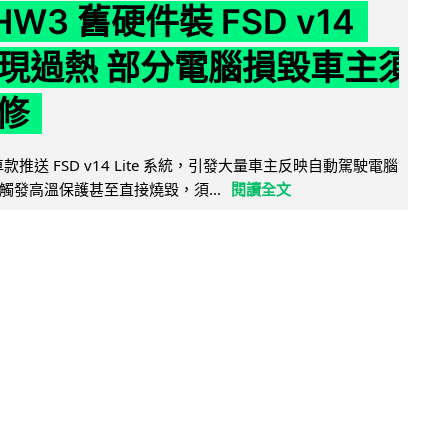
 HW3 舊硬件裝 FSD v14
e 頻現過熱 部分電腦損毀車主須
修
 舊車款推送 FSD v14 Lite 系統，引發大量車主反映自動駕駛電腦
觸發高溫保護甚至直接燒毀，須...
閱讀全文