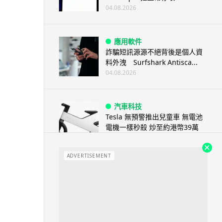
04.08.2026
應用軟件
詐騙短訊源源不絕背後是個人資
料外洩 Surfshark Antisca...
04.08.2026
汽車科技
Tesla 無預警推出兒童車 無電池
電機一樣秒殺 炒至約港幣39萬
04.08.2026
ADVERTISEMENT
iPhone app
歐盟再發功 Apple 終答應
iPhone 跨機剪貼簿將可貼 ...
04.08.2026