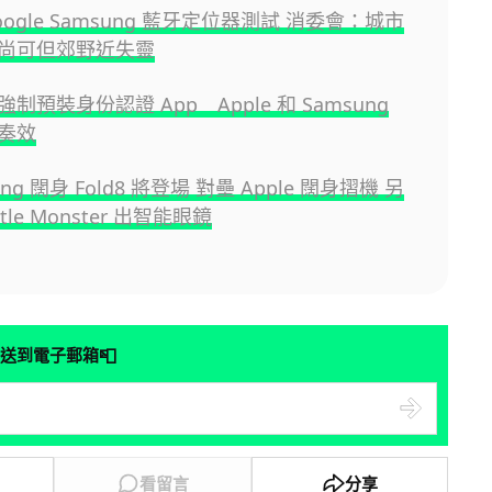
 Google Samsung 藍牙定位器測試 消委會：城市
尚可但郊野近失靈
制預裝身份認證 App Apple 和 Samsung
奏效
ng 闊身 Fold8 將登場 對壘 Apple 闊身摺機 另
tle Monster 出智能眼鏡
📮
送到電子郵箱
看留言
分享