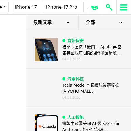
Air
iPhone 17
iPhone 17 Pro
AirPods Pro 3
Ap
最新文章
全部
資訊保安
被命令製造「後門」 Apple 再控
告英國政府 加密後門爭議延燒...
04.08.2026
汽車科技
Tesla Model Y 長續航後驅版抵
港 YOHO MALL ...
04.08.2026
人工智能
據報中國憂美國 AI 變武器 不滿
Anthropic 拒正常存取...