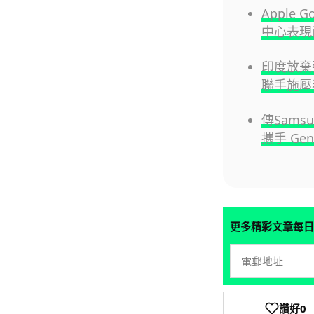
Apple
中心表現
印度放棄強
聯手施壓
傳Samsu
攜手 Gen
更多精彩文章每日
讚好
0