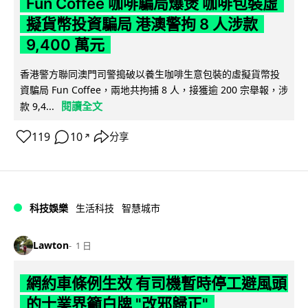
Fun Coffee 咖啡騙局爆煲 咖啡包裝虛
擬貨幣投資騙局 港澳警拘 8 人涉款
9,400 萬元
香港警方聯同澳門司警搗破以養生咖啡生意包裝的虛擬貨幣投
資騙局 Fun Coffee，兩地共拘捕 8 人，接獲逾 200 宗舉報，涉
閱讀全文
款 9,4...
119
10
分享
↗
科技娛樂
生活科技
智慧城市
Lawton
1 日
網約車條例生效 有司機暫時停工避風頭
的士業界籲白牌 "改邪歸正"