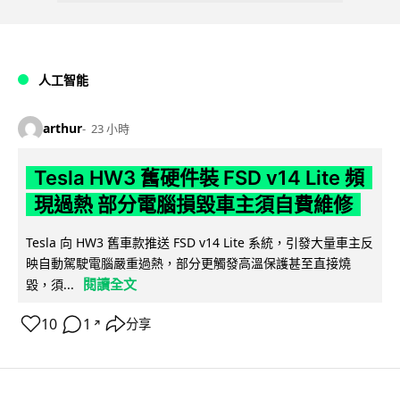
人工智能
arthur
23 小時
Tesla HW3 舊硬件裝 FSD v14 Lite 頻
現過熱 部分電腦損毀車主須自費維修
Tesla 向 HW3 舊車款推送 FSD v14 Lite 系統，引發大量車主反
映自動駕駛電腦嚴重過熱，部分更觸發高溫保護甚至直接燒
閱讀全文
毀，須...
10
1
分享
↗