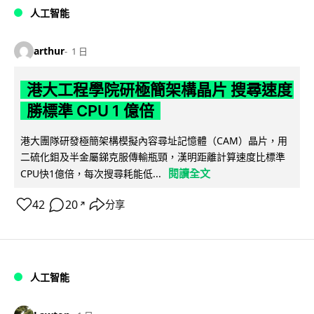
人工智能
arthur
1 日
港大工程學院研極簡架構晶片 搜尋速度
勝標準 CPU 1 億倍
港大團隊研發極簡架構模擬內容尋址記憶體（CAM）晶片，用
二硫化鉬及半金屬銻克服傳輸瓶頸，漢明距離計算速度比標準
閱讀全文
CPU快1億倍，每次搜尋耗能低...
42
20
分享
↗
人工智能