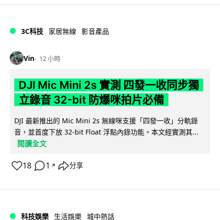
3C科技
家居無線
影音產品
Vin
12 小時
DJI Mic Mini 2s 實測 四發一收同步獨
立錄音 32-bit 防爆咪拍片必備
DJI 最新推出的 Mic Mini 2s 無線咪支援「四發一收」分軌錄
音，並首度下放 32-bit Float 浮點內錄功能。本文經實測其...
閱讀全文
18
1
分享
↗
科技娛樂
生活娛樂
城中熱話