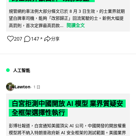
規管網約車法例大部分條文已於 8 月 3 日生效，的士業界就期
望白牌車司機，能夠「改邪歸正」回流駕駛的士。新例大幅提
閱讀全文
高罰則，首次定罪最高罰款...
207
147
分享
↗
人工智能
Lawton
1 日
白宮拒測中國開放 AI 模型 業界質疑安
全框架選擇性執行
彭博社報道，白宮通知美國頂尖 AI 公司，中國開發的開放權重
模型將不納入特朗普政府新 AI 安全框架的測試範圍。美國業界