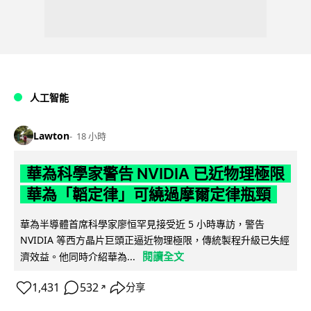
人工智能
Lawton
18 小時
華為科學家警告 NVIDIA 已近物理極限
華為「韜定律」可繞過摩爾定律瓶頸
華為半導體首席科學家廖恒罕見接受近 5 小時專訪，警告
NVIDIA 等西方晶片巨頭正逼近物理極限，傳統製程升級已失經
閱讀全文
濟效益。他同時介紹華為...
1,431
532
分享
↗