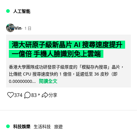
人工智能
Vin
1 日
港大研原子級新晶片 AI 搜尋速度提升
一億倍 手機人臉識別免上雲端
香港大學團隊成功研發原子級厚度的「模擬存內搜尋」晶片，
比傳統 CPU 搜尋速度快約 1 億倍，延遲低至 36 皮秒（即
閱讀全文
0.00000000...
374
83
分享
↗
科技娛樂
生活科技
旅遊