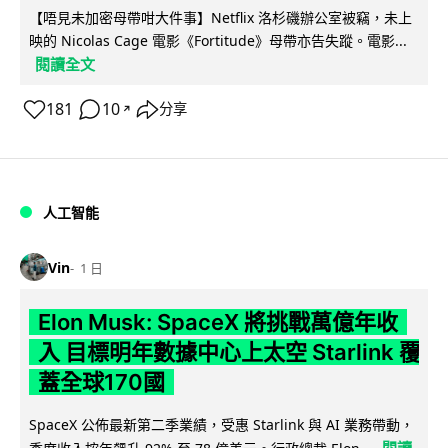
【唔見未加密母帶咁大件事】Netflix 洛杉磯辦公室被竊，未上
映的 Nicolas Cage 電影《Fortitude》母帶亦告失蹤。電影...
閱讀全文
181
10
分享
↗
人工智能
Vin
1 日
Elon Musk: SpaceX 將挑戰萬億年收
入 目標明年數據中心上太空 Starlink 覆
蓋全球170國
SpaceX 公佈最新第二季業績，受惠 Starlink 與 AI 業務帶動，