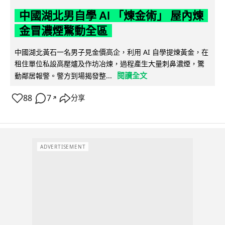
中國湖北男自學 AI 「煉金術」 屋內煉
金冒濃煙驚動全區
中國湖北黃石一名男子見金價高企，利用 AI 自學提煉黃金，在
租住單位私設高壓爐及作坊冶煉，過程產生大量刺鼻濃煙，驚
閱讀全文
動鄰居報警。警方到場揭發整...
88
7
分享
↗
ADVERTISEMENT