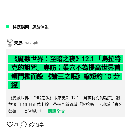
科技娛樂
遊戲情報
天恩
14 小時
《魔獸世界：至暗之夜》12.1 「烏拉特
克的詛咒」專訪：巢穴不為提高世界首
領門檻而設 《諸王之眠》縮短約 10 分
鐘
《魔獸世界：至暗之夜》版本更新 12.1「烏拉特克的詛咒」將
於 8 月 13 日正式上線，帶來全新區域「盤蛇島」、地城「毒牙
閱讀全文
祭壇」、新型態世...
71
分享