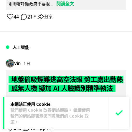
閱讀全文
則聯署呼籲政府不要限...
44
21
分享
↗
人工智能
Vin
1 日
地盤偷吸煙難逃高空法眼 勞工處出動熱
感無人機 擬加 AI 人臉識別精準執法
勞工處投入配備熱感應鏡頭的小型無人機進行高空巡邏以打擊
本網站正使用 Cookie
地盤違例吸煙，並正研究於未來一年內引入 AI 人臉識別與行為
我們使用 Cookie 改善網站體驗。 繼續使用
閱讀全文
分析功能，結合三大技術進一...
我們的網站即表示您同意我們的
Cookie 政
策
。
248
60
分享
↗