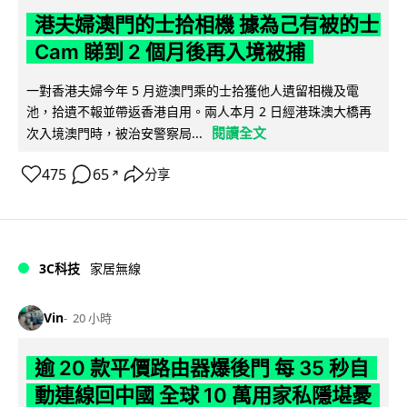
港夫婦澳門的士拾相機 據為己有被的士
Cam 睇到 2 個月後再入境被捕
一對香港夫婦今年 5 月遊澳門乘的士拾獲他人遺留相機及電
池，拾遺不報並帶返香港自用。兩人本月 2 日經港珠澳大橋再
閱讀全文
次入境澳門時，被治安警察局...
475
65
分享
↗
3C科技
家居無線
Vin
20 小時
逾 20 款平價路由器爆後門 每 35 秒自
動連線回中國 全球 10 萬用家私隱堪憂