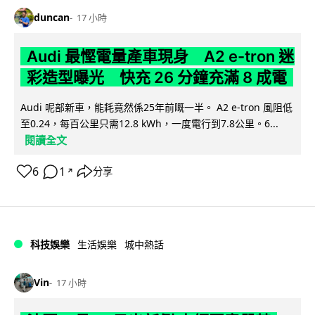
duncan
17 小時
Audi 最慳電量產車現身 A2 e-tron 迷
彩造型曝光 快充 26 分鐘充滿 8 成電
Audi 呢部新車，能耗竟然係25年前嘅一半。 A2 e-tron 風阻低
至0.24，每百公里只需12.8 kWh，一度電行到7.8公里。6...
閱讀全文
6
1
分享
↗
科技娛樂
生活娛樂
城中熱話
Vin
17 小時