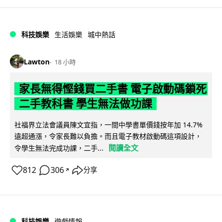
科技娛樂
生活娛樂
城中熱話
Lawton
18 小時
家長無得慳錢買二手書 電子啟動碼鎖死
二手教科書 學生無法做功課
社福界立法會議員陳文宜指，一間中學書單價錢按年加 14.7%
遠超通漲，令家長難以負擔。而且電子教材啟動碼這項設計，
閱讀全文
令學生無法完成功課，二手...
812
306
分享
↗
科技娛樂
遊戲情報