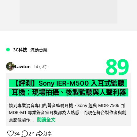
3C科技
流動音樂
89
Lawton
14 小時
【評測】Sony IER-M500 入耳式監聽
耳機：現場拍攝、後製監聽與人聲利器
談到專業混音專用的聲音監聽耳機，Sony 經典 MDR-7506 到
MDR-M1 專業錄音室耳機都為人熟悉。而現在舞台製作者與創
閱讀全文
意影像製作...
34
2
分享
↗