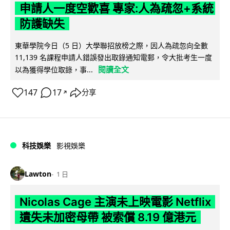
申請人一度空歡喜 專家:人為疏忽+系統
防護缺失
東華學院今日（5 日）大學聯招放榜之際，因人為疏忽向全數
11,139 名課程申請人錯誤發出取錄通知電郵，令大批考生一度
閱讀全文
以為獲得學位取錄，事...
147
17
分享
↗
科技娛樂
影視娛樂
Lawton
1 日
Nicolas Cage 主演未上映電影 Netflix
遺失未加密母帶 被索償 8.19 億港元