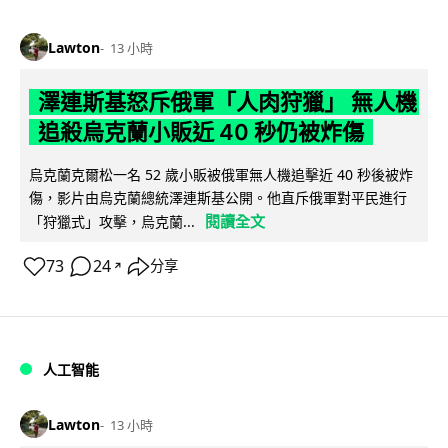
Lawton
13 小時
澤連斯基怒斥俄軍「人肉狩獵」 無人機
追殺烏克蘭小販近 40 秒仍被炸傷
烏克蘭克爾松一名 52 歲小販被俄軍無人機追擊近 40 秒後被炸
傷，影片由烏克蘭總統澤連斯基公開。他直斥俄軍對平民進行
閱讀全文
「狩獵式」攻擊，烏克蘭...
73
24
分享
↗
人工智能
Lawton
13 小時