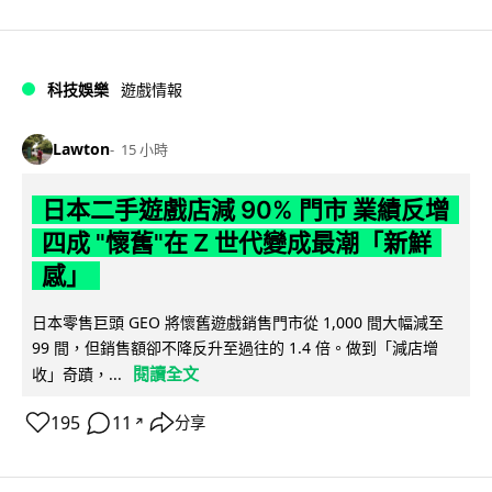
科技娛樂
遊戲情報
Lawton
15 小時
日本二手遊戲店減 90% 門市 業績反增
四成 "懷舊"在 Z 世代變成最潮「新鮮
感」
日本零售巨頭 GEO 將懷舊遊戲銷售門市從 1,000 間大幅減至
99 間，但銷售額卻不降反升至過往的 1.4 倍。做到「減店增
閱讀全文
收」奇蹟，...
195
11
分享
↗