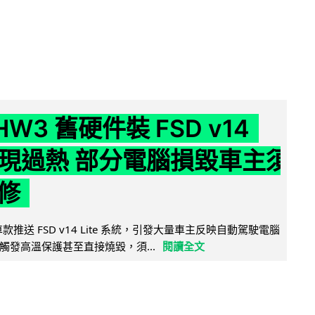
 HW3 舊硬件裝 FSD v14
e 頻現過熱 部分電腦損毀車主須
修
 舊車款推送 FSD v14 Lite 系統，引發大量車主反映自動駕駛電腦
觸發高溫保護甚至直接燒毀，須...
閱讀全文