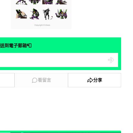
📮
送到電子郵箱
看留言
分享