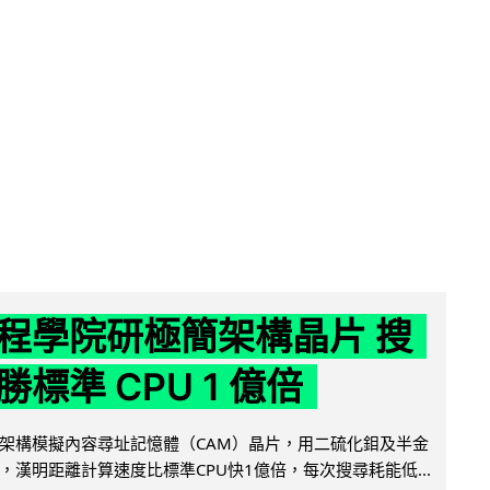
程學院研極簡架構晶片 搜
標準 CPU 1 億倍
架構模擬內容尋址記憶體（CAM）晶片，用二硫化鉬及半金
，漢明距離計算速度比標準CPU快1億倍，每次搜尋耗能低...