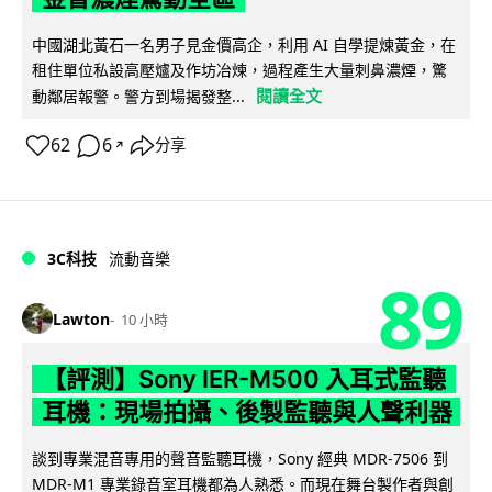
中國湖北黃石一名男子見金價高企，利用 AI 自學提煉黃金，在
租住單位私設高壓爐及作坊冶煉，過程產生大量刺鼻濃煙，驚
閱讀全文
動鄰居報警。警方到場揭發整...
62
6
分享
↗
3C科技
流動音樂
89
Lawton
10 小時
【評測】Sony IER-M500 入耳式監聽
耳機：現場拍攝、後製監聽與人聲利器
談到專業混音專用的聲音監聽耳機，Sony 經典 MDR-7506 到
MDR-M1 專業錄音室耳機都為人熟悉。而現在舞台製作者與創