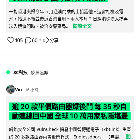
一對香港夫婦今年 5 月遊澳門乘的士拾獲他人遺留相機及電
池，拾遺不報並帶返香港自用。兩人本月 2 日經港珠澳大橋再
閱讀全文
次入境澳門時，被治安警察局...
405
60
分享
↗
3C科技
家居無線
Vin
16 小時
逾 20 款平價路由器爆後門 每 35 秒自
動連線回中國 全球 10 萬用家私隱堪憂
網絡安全公司 VulnCheck 揭發中國智博通電子（Zbtlink）生產
閱
的 20 多款路由器內置後門程式「Endlessdoors」（無盡...