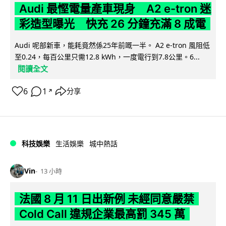
Audi 最慳電量產車現身 A2 e-tron 迷
彩造型曝光 快充 26 分鐘充滿 8 成電
Audi 呢部新車，能耗竟然係25年前嘅一半。 A2 e-tron 風阻低
至0.24，每百公里只需12.8 kWh，一度電行到7.8公里。6...
閱讀全文
6
1
分享
↗
科技娛樂
生活娛樂
城中熱話
Vin
13 小時
法國 8 月 11 日出新例 未經同意嚴禁
Cold Call 違規企業最高罰 345 萬