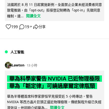
法國將於 8 月 11 日起實施新例，全面禁止企業未經消費者同意
致電推銷，由「opt-out」拒接登記制轉為「opt-in」先徵同意
閱讀全文
機制。違...
199
19
分享
↗
人工智能
Lawton
13 小時
華為科學家警告 NVIDIA 已近物理極限
華為「韜定律」可繞過摩爾定律瓶頸
華為半導體首席科學家廖恒罕見接受近 5 小時專訪，警告
NVIDIA 等西方晶片巨頭正逼近物理極限，傳統製程升級已失經
閱讀全文
濟效益。他同時介紹華為...