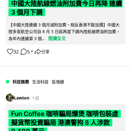
中國大陸航線燃油附加費今日再降 連續
3 個月下調
【中國大陸連續 3 個月減附加費，相反香港不斷加價】中國大
陸多家航空公司自 8 月 5 日起再度下調內陸航線燃油附加費，
閱讀全文
為年內連續第 3 個...
32
5
分享
↗
科技娛樂
生活科技
區塊鏈
Lawton
1 日
Fun Coffee 咖啡騙局爆煲 咖啡包裝虛
擬貨幣投資騙局 港澳警拘 8 人涉款