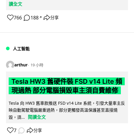
讀全文
766
188
分享
↗
人工智能
arthur
19 小時
Tesla HW3 舊硬件裝 FSD v14 Lite 頻
現過熱 部分電腦損毀車主須自費維修
Tesla 向 HW3 舊車款推送 FSD v14 Lite 系統，引發大量車主反
映自動駕駛電腦嚴重過熱，部分更觸發高溫保護甚至直接燒
閱讀全文
毀，須...
7
分享