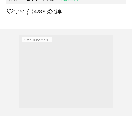
1,151
428
分享
↗
ADVERTISEMENT