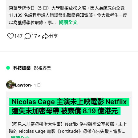
東華學院今日（5 日）大學聯招放榜之際，因人為疏忽向全數
11,139 名課程申請人錯誤發出取錄通知電郵，令大批考生一度
閱讀全文
以為獲得學位取錄，事...
147
17
分享
↗
科技娛樂
影視娛樂
Lawton
1 日
Nicolas Cage 主演未上映電影 Netflix
遺失未加密母帶 被索償 8.19 億港元
【唔見未加密母帶咁大件事】Netflix 洛杉磯辦公室被竊，未上
映的 Nicolas Cage 電影《Fortitude》母帶亦告失蹤。電影...