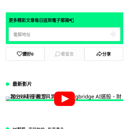
📮
更多精彩文章每日送到電子郵箱
讚好
0
看留言
分享
最新影片