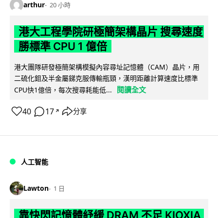
arthur
20 小時
港大工程學院研極簡架構晶片 搜尋速度
勝標準 CPU 1 億倍
港大團隊研發極簡架構模擬內容尋址記憶體（CAM）晶片，用
二硫化鉬及半金屬銻克服傳輸瓶頸，漢明距離計算速度比標準
閱讀全文
CPU快1億倍，每次搜尋耗能低...
40
17
分享
↗
人工智能
Lawton
1 日
靠快閃記憶體紓緩 DRAM 不足 KIOXIA