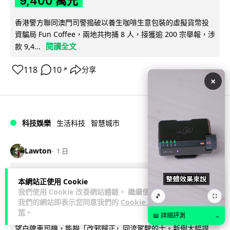
9,400 萬元
香港警方聯同澳門司警搗破以養生咖啡生意包裝的虛擬貨幣投
資騙局 Fun Coffee，兩地共拘捕 8 人，接獲逾 200 宗舉報，涉
閱讀全文
款 9,4...
118
10
分享
↗
×
科技娛樂
生活科技
智慧城市
Lawton
1 日
網約車條例生效 有司機暫時停工避風頭
本網站正使用 Cookie
我們使用 Cookie 改善網站體驗。 繼續使用
的士業界籲白牌 "改邪歸正"
🎵
⛶
我們的網站即表示您同意我們的
Cookie 政
策
。
規管網約車法例大部分條文已於 8 月 3 日生效，的士業界就期
📖 詳細評測
→
望白牌車司機，能夠「改邪歸正」回流駕駛的士。新例大幅提