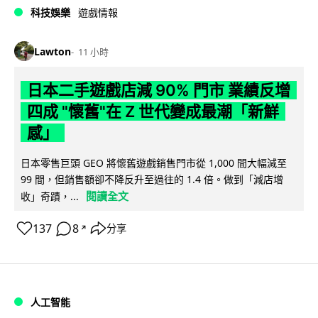
科技娛樂
遊戲情報
Lawton
11 小時
日本二手遊戲店減 90% 門市 業績反增
四成 "懷舊"在 Z 世代變成最潮「新鮮
感」
日本零售巨頭 GEO 將懷舊遊戲銷售門市從 1,000 間大幅減至
99 間，但銷售額卻不降反升至過往的 1.4 倍。做到「減店增
閱讀全文
收」奇蹟，...
137
8
分享
↗
人工智能