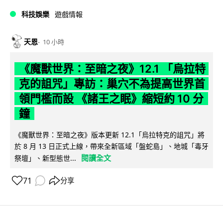
科技娛樂
遊戲情報
天恩
10 小時
《魔獸世界：至暗之夜》12.1 「烏拉特
克的詛咒」專訪：巢穴不為提高世界首
領門檻而設 《諸王之眠》縮短約 10 分
鐘
《魔獸世界：至暗之夜》版本更新 12.1「烏拉特克的詛咒」將
於 8 月 13 日正式上線，帶來全新區域「盤蛇島」、地城「毒牙
閱讀全文
祭壇」、新型態世...
71
分享