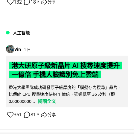
132
18
分享
↗
人工智能
Vin
1 日
港大研原子級新晶片 AI 搜尋速度提升
一億倍 手機人臉識別免上雲端
香港大學團隊成功研發原子級厚度的「模擬存內搜尋」晶片，
比傳統 CPU 搜尋速度快約 1 億倍，延遲低至 36 皮秒（即
閱讀全文
0.00000000...
361
81
分享
↗