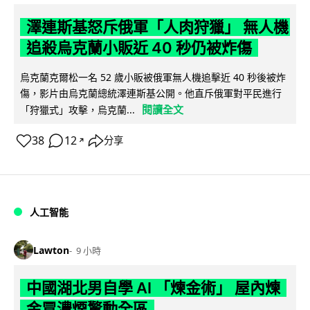
澤連斯基怒斥俄軍「人肉狩獵」 無人機
追殺烏克蘭小販近 40 秒仍被炸傷
烏克蘭克爾松一名 52 歲小販被俄軍無人機追擊近 40 秒後被炸
傷，影片由烏克蘭總統澤連斯基公開。他直斥俄軍對平民進行
閱讀全文
「狩獵式」攻擊，烏克蘭...
38
12
分享
↗
人工智能
Lawton
9 小時
中國湖北男自學 AI 「煉金術」 屋內煉
金冒濃煙驚動全區