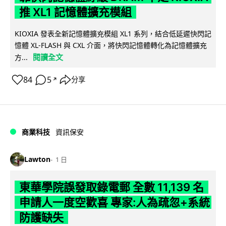
推 XL1 記憶體擴充模組
KIOXIA 發表全新記憶體擴充模組 XL1 系列，結合低延遲快閃記
憶體 XL-FLASH 與 CXL 介面，將快閃記憶體轉化為記憶體擴充
閱讀全文
方...
84
5
分享
↗
商業科技
資訊保安
Lawton
1 日
東華學院誤發取錄電郵 全數 11,139 名
申請人一度空歡喜 專家:人為疏忽+系統
防護缺失