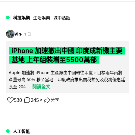
科技娛樂
生活娛樂
城中熱話
Vin
1 日
iPhone 加速撤出中國 印度成新機主要
基地 上年組裝增至5500萬部
Apple 加速將 iPhone 生產線由中國轉往印度，目標兩年內將
產量最高 50% 移至當地。印度政府推出關稅豁免及稅務優惠延
閱讀全文
長至 204...
530
245
分享
↗
人工智能