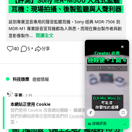
【評測】Sony IER-M500 入耳式監聽
耳機：現場拍攝、後製監聽與人聲利器
談到專業混音專用的聲音監聽耳機，Sony 經典 MDR-7506 到
MDR-M1 專業錄音室耳機都為人熟悉。而現在舞台製作者與創
閱讀全文
意影像製作...
×
40
5
分享
↗
科技娛樂
遊戲情報
天恩
2 日
本網站正使用 Cookie
我們使用 Cookie 改善網站體驗。 繼續使用
《魔獸世界：至暗之夜》12.1 「烏拉特
🎵
⛶
我們的網站即表示您同意我們的
Cookie 政
克的詛咒」專訪：巢穴不為提高世界首
策
。
📖 詳細評測
→
領門檻而設 《諸王之眠》縮短約 10 分