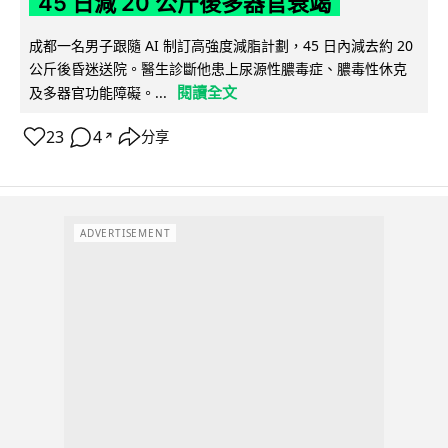
45 日減 20 公斤後多器官衰竭
成都一名男子跟隨 AI 制訂高強度減脂計劃，45 日內減去約 20
公斤後昏迷送院。醫生診斷他患上尿源性膿毒症、膿毒性休克
閱讀全文
及多器官功能障礙。...
23
4
分享
↗
ADVERTISEMENT