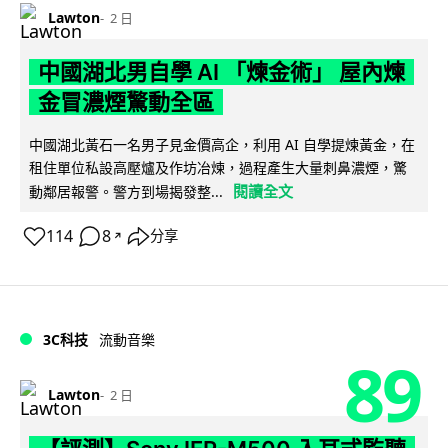
Lawton
2 日
中國湖北男自學 AI 「煉金術」 屋內煉
金冒濃煙驚動全區
中國湖北黃石一名男子見金價高企，利用 AI 自學提煉黃金，在
租住單位私設高壓爐及作坊冶煉，過程產生大量刺鼻濃煙，驚
閱讀全文
動鄰居報警。警方到場揭發整...
114
8
分享
↗
3C科技
流動音樂
89
Lawton
2 日