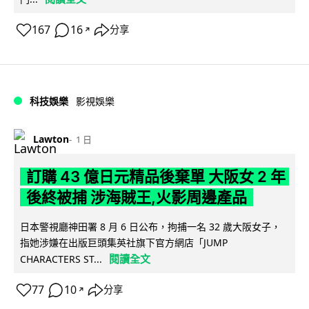
167
16
分享
↗
科技娛樂
影視娛樂
Lawton
1 日
訂購 43 億日元精品後棄單 大阪女 2 年
後終被捕 涉海賊王,火影周邊產品
日本警視廳神田署 8 月 6 日公布，拘捕一名 32 歲大阪女子，
指她涉嫌在出版巨頭集英社旗下官方網店「JUMP
閱讀全文
CHARACTERS ST...
77
10
分享
↗