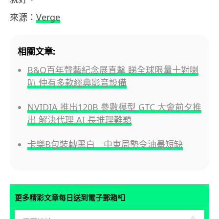
來源：
Verge
相關文章:
B&O百年聲藝紀念展直擊 睇全球限量十對喇
叭 仲有多款經典影音設備
NVIDIA 推出120B 參數模型 GTC 大會前夕推
出 解決代理 AI 長推理難題
卡樂B包裝轉黑白 中東局勢令油墨短缺
📮
更多精彩文章每日送到電子郵箱