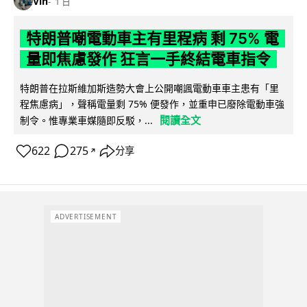
Vin
1 日
特朗普嘲電動車主有里程病 剩 75% 電
量即焦慮發作 狂言一手終結電車指令
特朗普在拉斯維加斯造勢大會上公開嘲諷電動車車主患有「里
程焦慮病」，聲稱電量剩 75% 便發作，並重申已廢除電動車強
閱讀全文
制令。惟專業車媒隨即反駁，...
622
275
分享
↗
ADVERTISEMENT