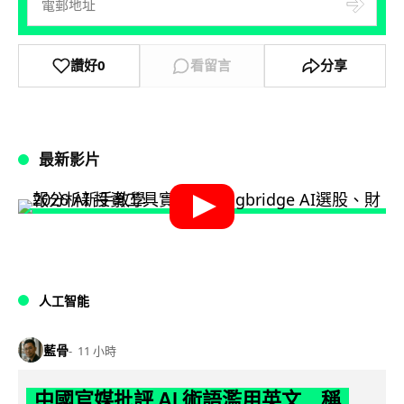
讚好
0
看留言
分享
最新影片
人工智能
藍骨
11 小時
中國官媒批評 AI 術語濫用英文 稱