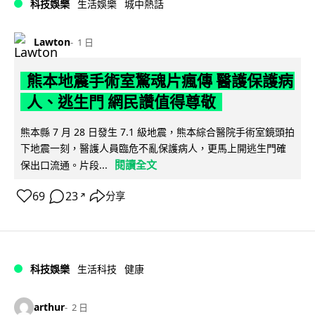
科技娛樂
生活娛樂
城中熱話
Lawton
1 日
熊本地震手術室驚魂片瘋傳 醫護保護病
人、逃生門 網民讚值得尊敬
熊本縣 7 月 28 日發生 7.1 級地震，熊本綜合醫院手術室鏡頭拍
下地震一刻，醫護人員臨危不亂保護病人，更馬上開逃生門確
閱讀全文
保出口流通。片段...
69
23
分享
↗
科技娛樂
生活科技
健康
arthur
2 日