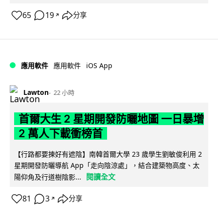
65
19
分享
↗
iOS App
應用軟件
應用軟件
Lawton
22 小時
首爾大生 2 星期開發防曬地圖 一日暴增
2 萬人下載衝榜首
【行路都要揀好有遮陰】南韓首爾大學 23 歲學生劉敏俊利用 2
星期開發防曬導航 App「走向陰涼處」，結合建築物高度、太
閱讀全文
陽仰角及行道樹陰影...
81
3
分享
↗