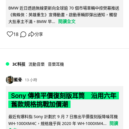
BMW 近日透過無線更新向全球逾 70 個市場車輛中控熒幕推送
《蜘蛛俠：英雄重生》宣傳動畫，啟動車輛即彈出通知，觸發
閱讀全文
大批車主不滿。BMW 早...
18
分享
3C科技
流動音樂
音樂耳機
藍骨
13 小時
Sony 傳推平價復刻版耳筒 沿用六年
舊款規格挑戰加價潮
最近有爆料指 Sony 計劃於 9 月 7 日推出平價復刻版降噪耳機
閱讀
WH-1000XM4C，規格幾乎與 2020 年 WH-1000XM4...