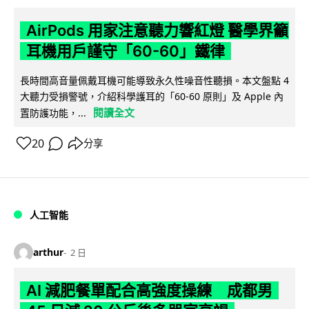
AirPods 用家注意聽力響紅燈 醫學界籲
耳機用戶謹守「60-60」鐵律
長時間高音量佩戴耳機可能導致永久性噪音性聽損。本文盤點 4
大聽力受損警號，介紹科學護耳的「60-60 原則」及 Apple 內
閱讀全文
置防護功能，...
20
分享
人工智能
arthur
2 日
AI 減肥餐單配合高強度操練 成都男