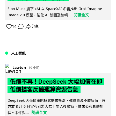
Elon Musk 旗下 xAI 以 SpaceXAI 名義推出 Grok Imagine
閱讀全文
Image 2.0 模型，強化 AI 繪圖及編輯...
14
分享
人工智能
Lawton
19 小時
低價不再！DeepSeek 大幅加價在即
低價搶客反釀運算資源告急
DeepSeek 因低價策略掀起需求熱潮，運算資源不勝負荷，官
方於 8 月 6 日宣布即將大幅上調 API 收費，惟未公布具體加
閱讀全文
幅。事件與...