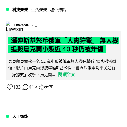
科技娛樂
生活娛樂
城中熱話
Lawton
2 日
澤連斯基怒斥俄軍「人肉狩獵」 無人機
追殺烏克蘭小販近 40 秒仍被炸傷
烏克蘭克爾松一名 52 歲小販被俄軍無人機追擊近 40 秒後被炸
傷，影片由烏克蘭總統澤連斯基公開。他直斥俄軍對平民進行
閱讀全文
「狩獵式」攻擊，烏克蘭...
133
41
分享
↗
人工智能