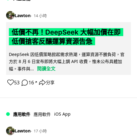
Lawton
14 小時
低價不再！DeepSeek 大幅加價在即
低價搶客反釀運算資源告急
DeepSeek 因低價策略掀起需求熱潮，運算資源不勝負荷，官
方於 8 月 6 日宣布即將大幅上調 API 收費，惟未公布具體加
閱讀全文
幅。事件與...
53
16
分享
↗
iOS App
應用軟件
應用軟件
Lawton
17 小時