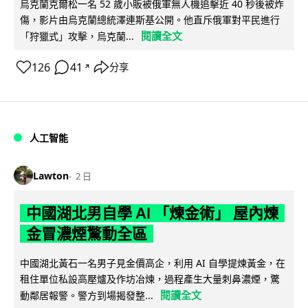
烏克蘭克爾松一名 52 歲小販被俄軍無人機追擊近 40 秒後被炸
傷，影片由烏克蘭總統澤連斯基公開。他直斥俄軍對平民進行
閱讀全文
「狩獵式」攻擊，烏克蘭...
126
41
分享
↗
人工智能
Lawton
2 日
中國湖北男自學 AI 「煉金術」 屋內煉
金冒濃煙驚動全區
中國湖北黃石一名男子見金價高企，利用 AI 自學提煉黃金，在
租住單位私設高壓爐及作坊冶煉，過程產生大量刺鼻濃煙，驚
閱讀全文
動鄰居報警。警方到場揭發整...