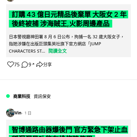
訂購 43 億日元精品後棄單 大阪女 2 年
後終被捕 涉海賊王,火影周邊產品
日本警視廳神田署 8 月 6 日公布，拘捕一名 32 歲大阪女子，
指她涉嫌在出版巨頭集英社旗下官方網店「JUMP
閱讀全文
CHARACTERS ST...
75
9
分享
↗
商業科技
資訊保安
Vin
1 日
智博通路由器爆後門 官方緊急下架止血