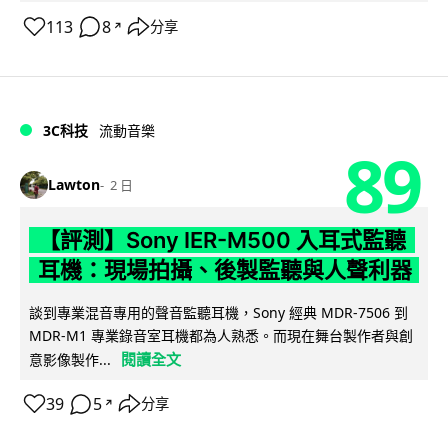
113
8
分享
↗
3C科技
流動音樂
89
Lawton
2 日
【評測】Sony IER-M500 入耳式監聽
耳機：現場拍攝、後製監聽與人聲利器
談到專業混音專用的聲音監聽耳機，Sony 經典 MDR-7506 到
MDR-M1 專業錄音室耳機都為人熟悉。而現在舞台製作者與創
閱讀全文
意影像製作...
39
5
分享
↗