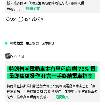
板，讓多個 AI 代理互通突破網絡限制方法，最終入侵
閱讀全文
Hugging...
351
45
分享
↗
科技娛樂
生活娛樂
城中熱話
Vin
1 日
特朗普嘲電動車主有里程病 剩 75% 電
量即焦慮發作 狂言一手終結電車指令
特朗普在拉斯維加斯造勢大會上公開嘲諷電動車車主患有「里
程焦慮病」，聲稱電量剩 75% 便發作，並重申已廢除電動車強
閱讀全文
制令。惟專業車媒隨即反駁，...