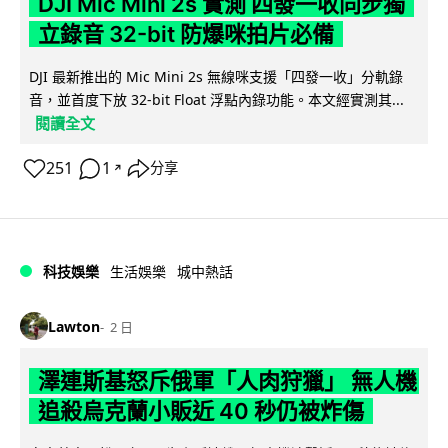
DJI Mic Mini 2s 實測 四發一收同步獨
立錄音 32-bit 防爆咪拍片必備
DJI 最新推出的 Mic Mini 2s 無線咪支援「四發一收」分軌錄
音，並首度下放 32-bit Float 浮點內錄功能。本文經實測其...
閱讀全文
251
1
分享
↗
科技娛樂
生活娛樂
城中熱話
Lawton
2 日
澤連斯基怒斥俄軍「人肉狩獵」 無人機
追殺烏克蘭小販近 40 秒仍被炸傷