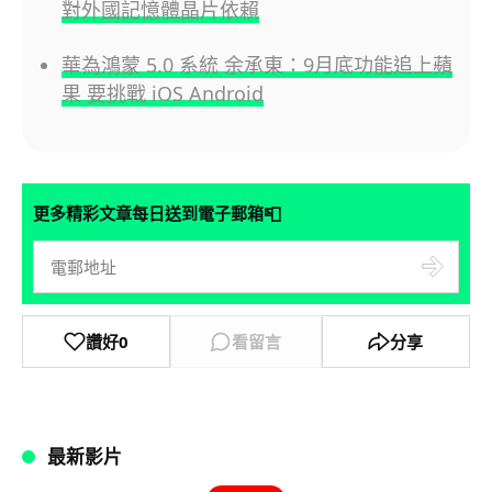
對外國記憶體晶片依賴
華為鴻蒙 5.0 系統 余承東：9月底功能追上蘋
果 要挑戰 iOS Android
📮
更多精彩文章每日送到電子郵箱
讚好
0
看留言
分享
最新影片