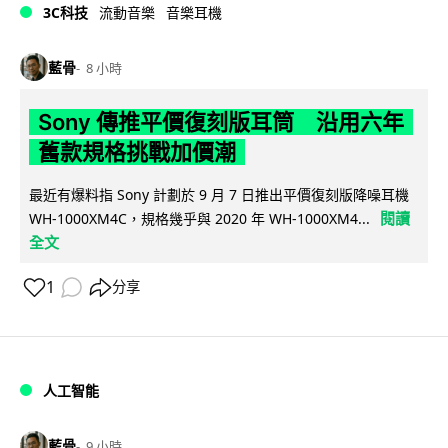
3C科技
流動音樂
音樂耳機
藍骨
8 小時
Sony 傳推平價復刻版耳筒 沿用六年
舊款規格挑戰加價潮
最近有爆料指 Sony 計劃於 9 月 7 日推出平價復刻版降噪耳機
閱讀
WH-1000XM4C，規格幾乎與 2020 年 WH-1000XM4...
全文
1
分享
人工智能
藍骨
9 小時