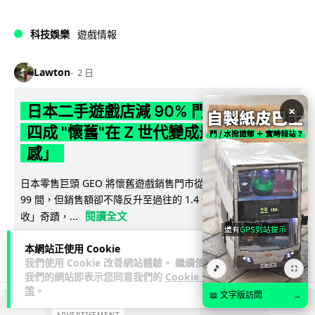
科技娛樂
遊戲情報
Lawton
2 日
日本二手遊戲店減 90% 門市 業績反增
×
四成 "懷舊"在 Z 世代變成最潮「新鮮
感」
日本零售巨頭 GEO 將懷舊遊戲銷售門市從 1,000 間大幅減至
99 間，但銷售額卻不降反升至過往的 1.4 倍。做到「減店增
閱讀全文
收」奇蹟，...
262
20
分享
本網站正使用 Cookie
↗
我們使用 Cookie 改善網站體驗。 繼續使用
🎵
⛶
我們的網站即表示您同意我們的
Cookie 政
策
。
📖 文字版訪問
→