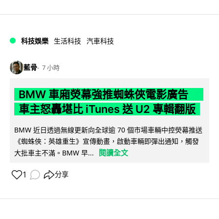
科技娛樂
生活科技
汽車科技
藍骨
7 小時
BMW 車廂熒幕強推蜘蛛俠電影廣告
車主怒轟堪比 iTunes 送 U2 專輯翻版
BMW 近日透過無線更新向全球逾 70 個市場車輛中控熒幕推送
《蜘蛛俠：英雄重生》宣傳動畫，啟動車輛即彈出通知，觸發
閱讀全文
大批車主不滿。BMW 早...
1
分享