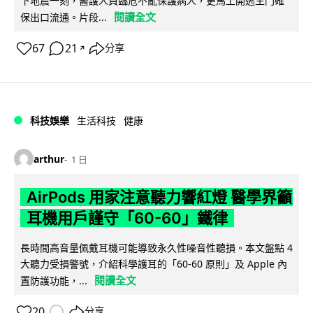
下地震一刻，醫護人員臨危不亂保護病人，更馬上開逃生門確
閱讀全文
保出口流通。片段...
67
21
分享
↗
科技娛樂
生活科技
健康
arthur
1 日
AirPods 用家注意聽力響紅燈 醫學界籲
耳機用戶謹守「60-60」鐵律
長時間高音量佩戴耳機可能導致永久性噪音性聽損。本文盤點 4
大聽力受損警號，介紹科學護耳的「60-60 原則」及 Apple 內
閱讀全文
置防護功能，...
20
分享