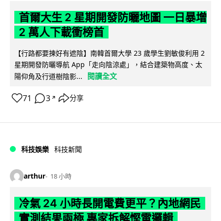
首爾大生 2 星期開發防曬地圖 一日暴增
2 萬人下載衝榜首
【行路都要揀好有遮陰】南韓首爾大學 23 歲學生劉敏俊利用 2
星期開發防曬導航 App「走向陰涼處」，結合建築物高度、太
閱讀全文
陽仰角及行道樹陰影...
71
3
分享
↗
科技娛樂
科技新聞
arthur
18 小時
冷氣 24 小時長開電費更平？內地網民
實測結果兩極 專家拆解慳電邏輯