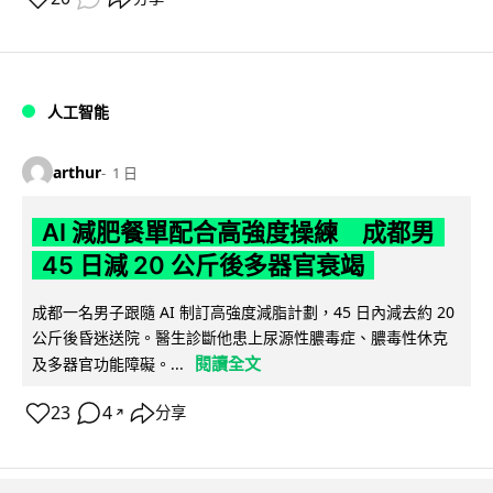
人工智能
arthur
1 日
AI 減肥餐單配合高強度操練 成都男
45 日減 20 公斤後多器官衰竭
成都一名男子跟隨 AI 制訂高強度減脂計劃，45 日內減去約 20
公斤後昏迷送院。醫生診斷他患上尿源性膿毒症、膿毒性休克
閱讀全文
及多器官功能障礙。...
23
4
分享
↗