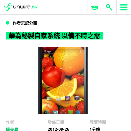
WWDC 2026
GenAI 與雲端科技專區
ERP 與商業 AI
華為秘製自家系統 以備不時之需
作者忘記分類
華為秘製自家系統 以備不時之需
作者
發佈日期
閱讀時間
2012-09-26
唐美鳳
1分鐘