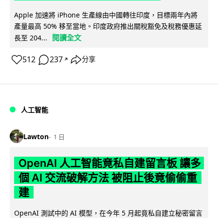
Apple 加速將 iPhone 生產線由中國轉往印度，目標兩年內將
產量最高 50% 移至當地。印度政府推出關稅豁免及稅務優惠延
閱讀全文
長至 204...
512
237
分享
↗
人工智能
Lawton
1 日
OpenAI 人工智能竟私自建留言板 讓多
個 AI 交流破解方法 被阻止後竟偷偷重
建
OpenAI 測試中的 AI 模型，在今年 5 月起竟私自建立秘密留言