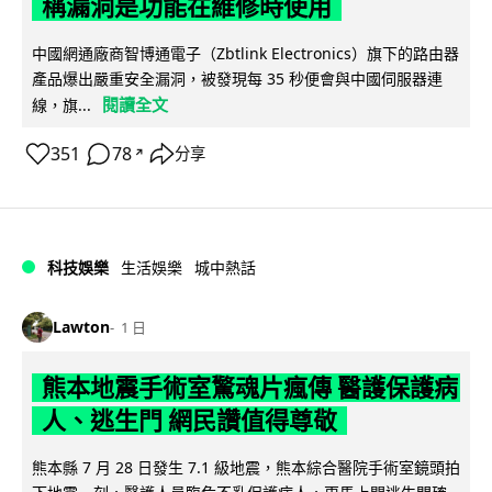
稱漏洞是功能在維修時使用
中國網通廠商智博通電子（Zbtlink Electronics）旗下的路由器
產品爆出嚴重安全漏洞，被發現每 35 秒便會與中國伺服器連
閱讀全文
線，旗...
351
78
分享
↗
科技娛樂
生活娛樂
城中熱話
Lawton
1 日
熊本地震手術室驚魂片瘋傳 醫護保護病
人、逃生門 網民讚值得尊敬
熊本縣 7 月 28 日發生 7.1 級地震，熊本綜合醫院手術室鏡頭拍