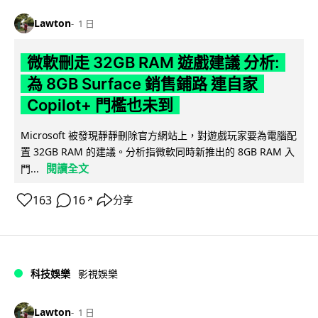
Lawton
1 日
微軟刪走 32GB RAM 遊戲建議 分析:
為 8GB Surface 銷售鋪路 連自家
Copilot+ 門檻也未到
Microsoft 被發現靜靜刪除官方網站上，對遊戲玩家要為電腦配
置 32GB RAM 的建議。分析指微軟同時新推出的 8GB RAM 入
閱讀全文
門...
163
16
分享
↗
科技娛樂
影視娛樂
Lawton
1 日