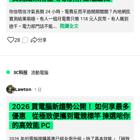
你信唔信冷氣長開 24 小時，電費反而平過開開關關？內地網民
實測結果兩極，有人一個月電費只需 118 元人民幣，有人飆到
閱讀全文
過千。電力部門話不能...
28
分享
3C科技
流動電腦
Lawton
1 日
2026 買電腦新趨勢公開！ 如何享最多
優惠 從極致便攜到電競標竿 揀選啱你
的高效能 PC
2026 年的電腦選購基準已經全面升級。除了基本效能，「極致