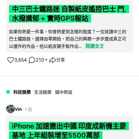
中三巴士鐵路迷 自製紙皮遙控巴士 門,
水撥識郁 + 實時GPS報站
如果你熱愛一件事，你會熱愛到怎樣的程度？一位就讀中三的
巴士鐵路迷，選擇由零開始，把自己的興趣一步步變成真正可
閱讀全文
以運作的作品。他以紙皮親手製作出...
3,654
210
分享
↗
科技娛樂
生活娛樂
城中熱話
Vin
1 日
iPhone 加速撤出中國 印度成新機主要
基地 上年組裝增至5500萬部