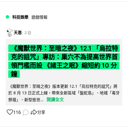
科技娛樂
遊戲情報
天恩
2 日
《魔獸世界：至暗之夜》12.1 「烏拉特
克的詛咒」專訪：巢穴不為提高世界首
領門檻而設 《諸王之眠》縮短約 10 分
鐘
《魔獸世界：至暗之夜》版本更新 12.1「烏拉特克的詛咒」將
於 8 月 13 日正式上線，帶來全新區域「盤蛇島」、地城「毒牙
閱讀全文
祭壇」、新型態世...
116
分享