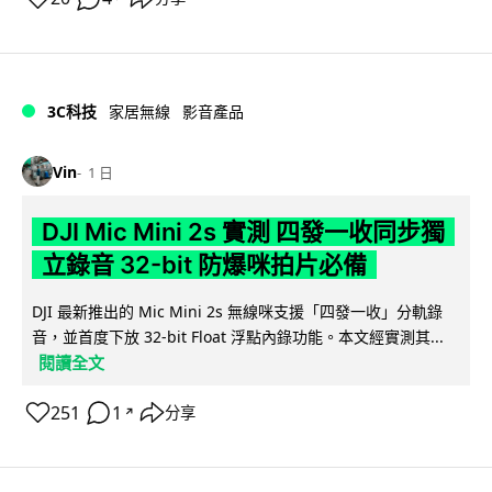
3C科技
家居無線
影音產品
Vin
1 日
DJI Mic Mini 2s 實測 四發一收同步獨
立錄音 32-bit 防爆咪拍片必備
DJI 最新推出的 Mic Mini 2s 無線咪支援「四發一收」分軌錄
音，並首度下放 32-bit Float 浮點內錄功能。本文經實測其...
閱讀全文
251
1
分享
↗