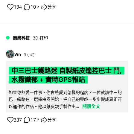
194
10
分享
↗
商業科技
3D 打印
Vin
5 小時
中三巴士鐵路迷 自製紙皮遙控巴士 門,
水撥識郁 + 實時GPS報站
如果你熱愛一件事，你會熱愛到怎樣的程度？一位就讀中三的
巴士鐵路迷，選擇由零開始，把自己的興趣一步步變成真正可
閱讀全文
以運作的作品。他以紙皮親手製作出...
337
17
分享
↗