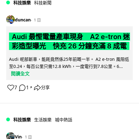
科技娛樂
科技新聞
duncan
1 日
Audi 最慳電量產車現身 A2 e-tron 迷
彩造型曝光 快充 26 分鐘充滿 8 成電
Audi 呢部新車，能耗竟然係25年前嘅一半。 A2 e-tron 風阻低
至0.24，每百公里只需12.8 kWh，一度電行到7.8公里。6...
閱讀全文
7
1
分享
↗
科技娛樂
生活娛樂
城中熱話
Vin
1 日