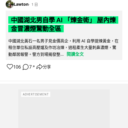
Lawton
1 日
中國湖北男自學 AI 「煉金術」 屋內煉
金冒濃煙驚動全區
中國湖北黃石一名男子見金價高企，利用 AI 自學提煉黃金，在
租住單位私設高壓爐及作坊冶煉，過程產生大量刺鼻濃煙，驚
閱讀全文
動鄰居報警。警方到場揭發整...
106
7
分享
↗
ADVERTISEMENT