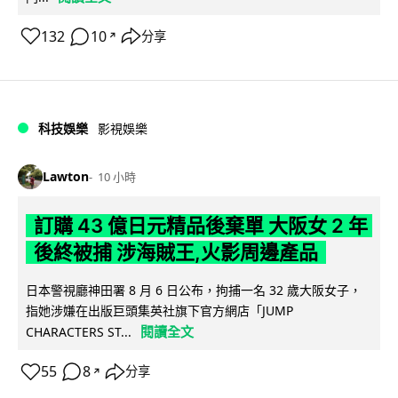
132
10
分享
↗
科技娛樂
影視娛樂
Lawton
10 小時
訂購 43 億日元精品後棄單 大阪女 2 年
後終被捕 涉海賊王,火影周邊產品
日本警視廳神田署 8 月 6 日公布，拘捕一名 32 歲大阪女子，
指她涉嫌在出版巨頭集英社旗下官方網店「JUMP
閱讀全文
CHARACTERS ST...
55
8
分享
↗