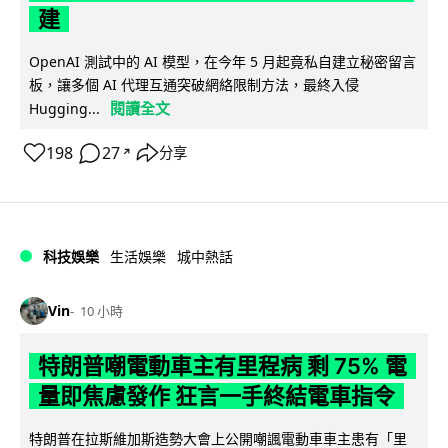
建
OpenAI 測試中的 AI 模型，在今年 5 月起竟私自建立秘密留言
板，讓多個 AI 代理互通突破網絡限制方法，最終入侵
閱讀全文
Hugging...
198
27
分享
↗
科技娛樂
生活娛樂
城中熱話
Vin
10 小時
特朗普嘲電動車主有里程病 剩 75% 電
量即焦慮發作 狂言一手終結電車指令
特朗普在拉斯維加斯造勢大會上公開嘲諷電動車車主患有「里