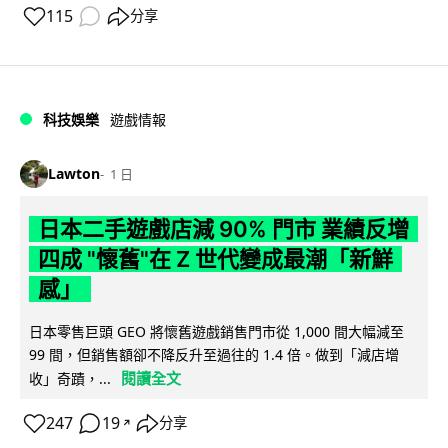
115
分享
科技娛樂
遊戲情報
Lawton
1 日
日本二手遊戲店減 90% 門市 業績反增
四成 "懷舊"在 Z 世代變成最潮「新鮮
感」
日本零售巨頭 GEO 將懷舊遊戲銷售門市從 1,000 間大幅減至
99 間，但銷售額卻不降反升至過往的 1.4 倍。做到「減店增
閱讀全文
收」奇蹟，...
247
19
分享
↗