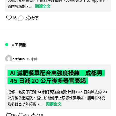
大聽力受損警號，介紹科學護耳的「60-60 原則」及 Apple 內
閱讀全文
置防護功能，...
16
分享
人工智能
arthur
15 小時
AI 減肥餐單配合高強度操練 成都男
45 日減 20 公斤後多器官衰竭
成都一名男子跟隨 AI 制訂高強度減脂計劃，45 日內減去約 20
公斤後昏迷送院。醫生診斷他患上尿源性膿毒症、膿毒性休克
閱讀全文
及多器官功能障礙。...
20
4
分享
↗