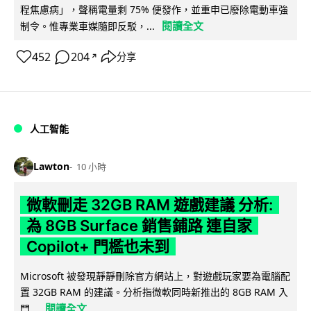
程焦慮病」，聲稱電量剩 75% 便發作，並重申已廢除電動車強
閱讀全文
制令。惟專業車媒隨即反駁，...
452
204
分享
↗
人工智能
Lawton
10 小時
微軟刪走 32GB RAM 遊戲建議 分析:
為 8GB Surface 銷售鋪路 連自家
Copilot+ 門檻也未到
Microsoft 被發現靜靜刪除官方網站上，對遊戲玩家要為電腦配
置 32GB RAM 的建議。分析指微軟同時新推出的 8GB RAM 入
閱讀全文
門...