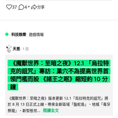
37
4
分享
↗
科技娛樂
遊戲情報
天恩
1 日
《魔獸世界：至暗之夜》12.1 「烏拉特
克的詛咒」專訪：巢穴不為提高世界首
領門檻而設 《諸王之眠》縮短約 10 分
鐘
《魔獸世界：至暗之夜》版本更新 12.1「烏拉特克的詛咒」將
於 8 月 13 日正式上線，帶來全新區域「盤蛇島」、地城「毒牙
閱讀全文
祭壇」、新型態世...