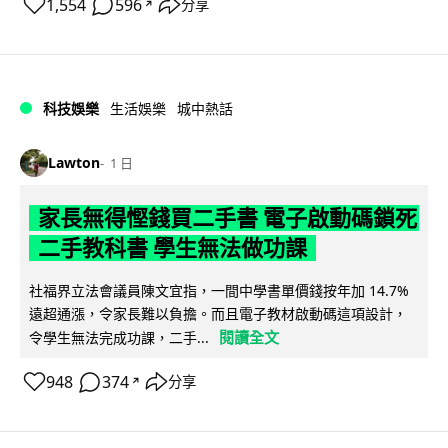
1,554
596
分享
↗
科技娛樂
生活娛樂
城中熱話
Lawton
1 日
家長無得慳錢買二手書 電子啟動碼鎖死
二手教科書 學生無法做功課
社福界立法會議員陳文宜指，一間中學書單價錢按年加 14.7%
遠超通漲，令家長難以負擔。而且電子教材啟動碼這項設計，
閱讀全文
令學生無法完成功課，二手...
948
374
分享
↗