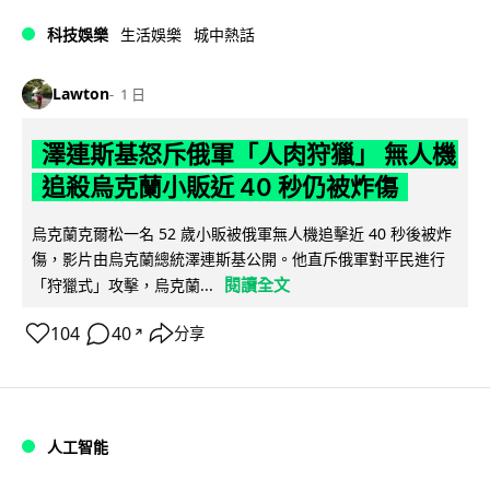
科技娛樂
生活娛樂
城中熱話
Lawton
1 日
澤連斯基怒斥俄軍「人肉狩獵」 無人機
追殺烏克蘭小販近 40 秒仍被炸傷
烏克蘭克爾松一名 52 歲小販被俄軍無人機追擊近 40 秒後被炸
傷，影片由烏克蘭總統澤連斯基公開。他直斥俄軍對平民進行
閱讀全文
「狩獵式」攻擊，烏克蘭...
104
40
分享
↗
人工智能