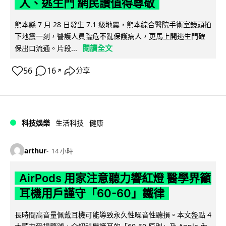
人、逃生門 網民讚值得尊敬
熊本縣 7 月 28 日發生 7.1 級地震，熊本綜合醫院手術室鏡頭拍
下地震一刻，醫護人員臨危不亂保護病人，更馬上開逃生門確
閱讀全文
保出口流通。片段...
56
16
分享
↗
科技娛樂
生活科技
健康
arthur
14 小時
AirPods 用家注意聽力響紅燈 醫學界籲
耳機用戶謹守「60-60」鐵律
長時間高音量佩戴耳機可能導致永久性噪音性聽損。本文盤點 4