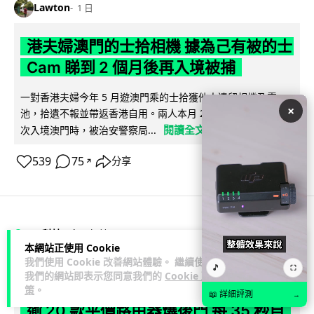
Lawton
1 日
港夫婦澳門的士拾相機 據為己有被的士
Cam 睇到 2 個月後再入境被捕
一對香港夫婦今年 5 月遊澳門乘的士拾獲他人遺留相機及電
×
池，拾遺不報並帶返香港自用。兩人本月 2 日經港珠澳大橋再
閱讀全文
次入境澳門時，被治安警察局...
539
75
分享
↗
3C科技
家居無線
本網站正使用 Cookie
我們使用 Cookie 改善網站體驗。 繼續使用
🎵
⛶
Vin
1 日
我們的網站即表示您同意我們的
Cookie 政
策
。
📖 詳細評測
→
逾 20 款平價路由器爆後門 每 35 秒自