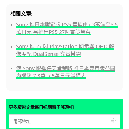
相關文章:
Sony 推日本限定版 PS5 售價由7.3萬減至5.5
萬日元 另推出PS5 27吋電競螢幕
Sony 推 27 吋 PlayStation 顯示器 QHD 解
像度配 DualSense 充電掛鈎
傳 Sony 跟進任天堂策略 推日本專用版益國
內機迷 7.3萬→ 5萬日元減幅大
📮
更多精彩文章每日送到電子郵箱