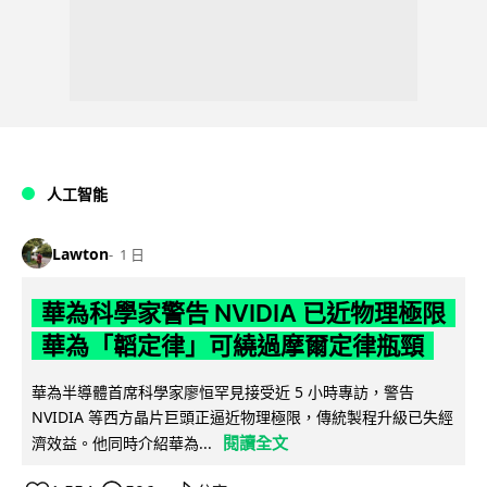
人工智能
Lawton
1 日
華為科學家警告 NVIDIA 已近物理極限
華為「韜定律」可繞過摩爾定律瓶頸
華為半導體首席科學家廖恒罕見接受近 5 小時專訪，警告
NVIDIA 等西方晶片巨頭正逼近物理極限，傳統製程升級已失經
閱讀全文
濟效益。他同時介紹華為...