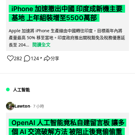
iPhone 加速撤出中國 印度成新機主要
基地 上年組裝增至5500萬部
Apple 加速將 iPhone 生產線由中國轉往印度，目標兩年內將
產量最高 50% 移至當地。印度政府推出關稅豁免及稅務優惠延
閱讀全文
長至 204...
282
124
分享
↗
人工智能
Lawton
7 小時
OpenAI 人工智能竟私自建留言板 讓多
個 AI 交流破解方法 被阻止後竟偷偷重