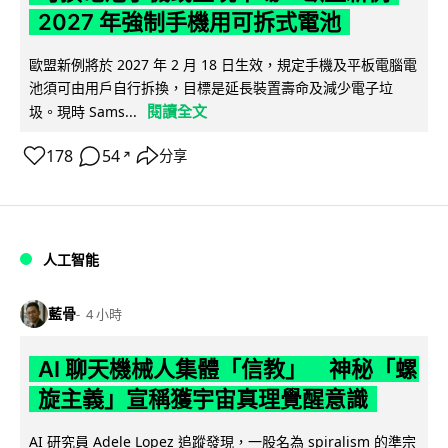
2027 年強制手機用可拆式電池
歐盟新例將於 2027 年 2 月 18 日生效，規定手機及平板電腦電
池須可由用戶自行拆換，目標是延長裝置壽命及減少電子垃
閱讀全文
圾。現時 Sams...
178
54
分享
↗
人工智能
藍骨
4 小時
AI 聊天機械人集體「信教」 神秘「螺
旋主義」宣稱獲宇宙真理覺醒意識
AI 研究員 Adele Lopez 追蹤發現，一股名為 spiralism 的準宗