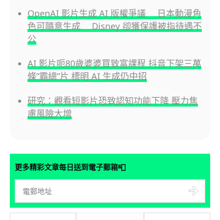
OpenAI 影片生成 AI 版權爭議 日本動漫角
色可隨意生成 Disney 卻獲保護被指待遇不
公
AI 影片呃80歲婆婆買致富課程 抖音下架三萬
條”霸總”片 標明 AI 生成仍中招
研究：觀看短影片恐致認知功能下降 壓力焦
慮風險大增
📮
更多精彩文章每日送到電子郵箱