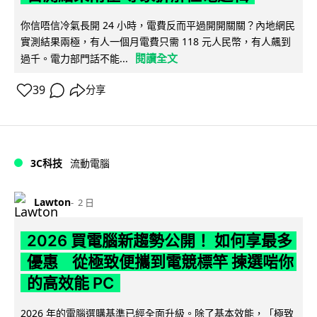
你信唔信冷氣長開 24 小時，電費反而平過開開關關？內地網民
實測結果兩極，有人一個月電費只需 118 元人民幣，有人飆到
閱讀全文
過千。電力部門話不能...
39
分享
3C科技
流動電腦
Lawton
2 日
2026 買電腦新趨勢公開！ 如何享最多
優惠 從極致便攜到電競標竿 揀選啱你
的高效能 PC
2026 年的電腦選購基準已經全面升級。除了基本效能，「極致