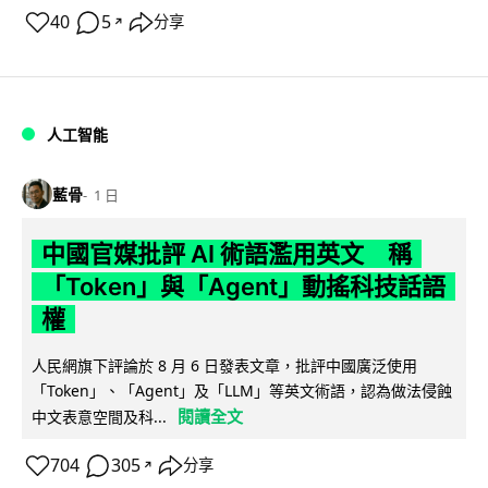
40
5
分享
↗
人工智能
藍骨
1 日
中國官媒批評 AI 術語濫用英文 稱
「Token」與「Agent」動搖科技話語
權
人民網旗下評論於 8 月 6 日發表文章，批評中國廣泛使用
「Token」、「Agent」及「LLM」等英文術語，認為做法侵蝕
閱讀全文
中文表意空間及科...
704
305
分享
↗