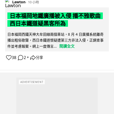
Lawton
10 小時
日本福岡地鐵廣播被入侵 播不雅歌曲
西日本鐵道疑黑客所為
日本福岡西鐵天神大牟田線兩個車站，8 月 4 日廣播系統離奇
播出粗俗歌聲，西日本鐵道懷疑遭第三方非法入侵，正調查事
閱讀全文
件並考慮報案。網上一度傳言...
38
2
分享
↗
ADVERTISEMENT