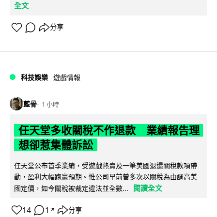
全文
分享
科技娛樂
遊戲情報
藍骨
1 小時
任天堂多收關稅不作退款 業績報告理
想卻惹集體訴訟
任天堂公布首季業績，受遊戲熱賣及一筆美國退還關稅款項帶
動，盈利大幅跑贏預期。惟公司早前曾多次以關稅為由調高美
閱讀全文
國定價，如今關稅被裁定違法並全數...
14
1
分享
↗