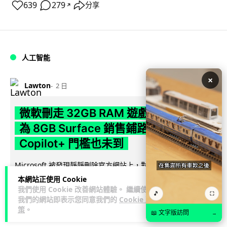
639
279
分享
↗
人工智能
×
Lawton
2 日
微軟刪走 32GB RAM 遊戲建議 分析:
為 8GB Surface 銷售鋪路 連自家
Copilot+ 門檻也未到
Microsoft 被發現靜靜刪除官方網站上，對遊戲玩家要為電腦配
置 32GB RAM 的建議。分析指微軟同時新推出的 8GB RAM 入
本網站正使用 Cookie
閱讀全文
門...
我們使用 Cookie 改善網站體驗。 繼續使用
🎵
⛶
我們的網站即表示您同意我們的
Cookie 政
策
。
171
16
分享
↗
📖 文字版訪問
→