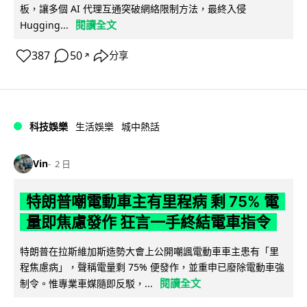
板，讓多個 AI 代理互通突破網絡限制方法，最終入侵
閱讀全文
Hugging...
387
50
分享
↗
科技娛樂
生活娛樂
城中熱話
Vin
2 日
特朗普嘲電動車主有里程病 剩 75% 電
量即焦慮發作 狂言一手終結電車指令
特朗普在拉斯維加斯造勢大會上公開嘲諷電動車車主患有「里
程焦慮病」，聲稱電量剩 75% 便發作，並重申已廢除電動車強
閱讀全文
制令。惟專業車媒隨即反駁，...