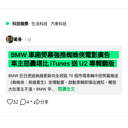
科技娛樂
生活科技
汽車科技
藍骨
1 日
BMW 車廂熒幕強推蜘蛛俠電影廣告
車主怒轟堪比 iTunes 送 U2 專輯翻版
BMW 近日透過無線更新向全球逾 70 個市場車輛中控熒幕推送
《蜘蛛俠：英雄重生》宣傳動畫，啟動車輛即彈出通知，觸發
閱讀全文
大批車主不滿。BMW 早...
32
4
分享
↗