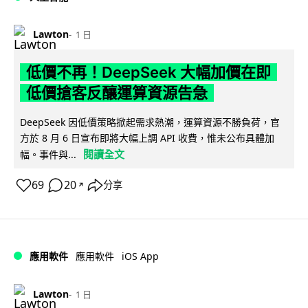
Lawton
1 日
低價不再！DeepSeek 大幅加價在即
低價搶客反釀運算資源告急
DeepSeek 因低價策略掀起需求熱潮，運算資源不勝負荷，官
方於 8 月 6 日宣布即將大幅上調 API 收費，惟未公布具體加
閱讀全文
幅。事件與...
69
20
分享
↗
iOS App
應用軟件
應用軟件
Lawton
1 日