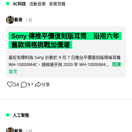
3C科技
流動音樂
音樂耳機
藍骨
1 日
Sony 傳推平價復刻版耳筒 沿用六年
舊款規格挑戰加價潮
最近有爆料指 Sony 計劃於 9 月 7 日推出平價復刻版降噪耳機
閱讀
WH-1000XM4C，規格幾乎與 2020 年 WH-1000XM4...
全文
24
9
分享
↗
人工智能
藍骨
1 日