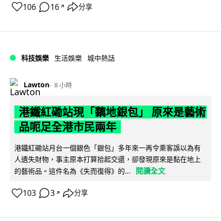
106
16
分享
↗
科技娛樂
生活娛樂
城中熱話
Lawton
8 小時
港鐵紅磡站現「黐地銀包」 原來是藝術
品呃足全港市民兩年
港鐵紅磡站月台一個銀色「銀包」多年來一再令乘客誤以為有
人遺失財物，事主原本打算拾起交還，卻發現原來是黏在地上
閱讀全文
的藝術品。這件名為《失而復得》的...
103
3
分享
↗