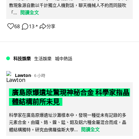
教現象源自數以千計獨立人機對話，聊天機械人不約而同鼓吹
閱讀全文
「...
68
13
分享
↗
科技娛樂
生活娛樂
城中熱話
Lawton
6 小時
廣島原爆遺址驚現神秘合金 科學家指晶
體結構前所未見
科學家在廣島原爆遺址沙灘樣本中，發現一種從未有記錄的多
元素合金，由鐵、鉻、鎳、錳、鉬及鋁六種金屬混合而成，晶
閱讀全文
體結構獨特。研究由佛羅倫斯大學...