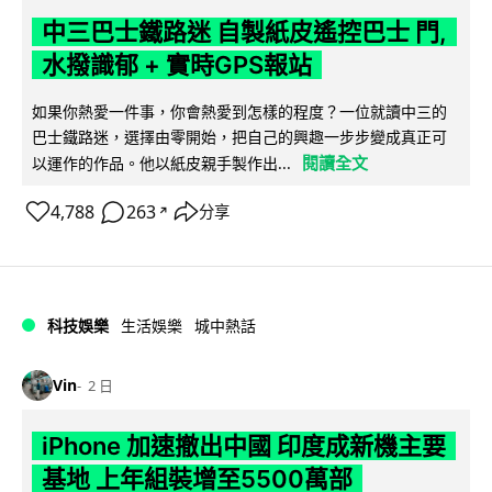
中三巴士鐵路迷 自製紙皮遙控巴士 門,
水撥識郁 + 實時GPS報站
如果你熱愛一件事，你會熱愛到怎樣的程度？一位就讀中三的
巴士鐵路迷，選擇由零開始，把自己的興趣一步步變成真正可
閱讀全文
以運作的作品。他以紙皮親手製作出...
4,788
263
分享
↗
科技娛樂
生活娛樂
城中熱話
Vin
2 日
iPhone 加速撤出中國 印度成新機主要
基地 上年組裝增至5500萬部