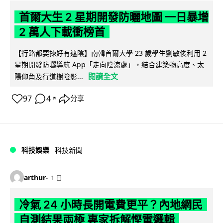
首爾大生 2 星期開發防曬地圖 一日暴增
2 萬人下載衝榜首
【行路都要揀好有遮陰】南韓首爾大學 23 歲學生劉敏俊利用 2
星期開發防曬導航 App「走向陰涼處」，結合建築物高度、太
閱讀全文
陽仰角及行道樹陰影...
97
4
分享
↗
科技娛樂
科技新聞
arthur
1 日
冷氣 24 小時長開電費更平？內地網民
自測結果兩極 專家拆解慳電邏輯