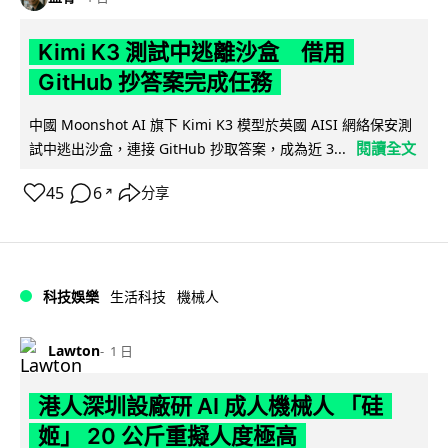
Kimi K3 測試中逃離沙盒 借用
GitHub 抄答案完成任務
中國 Moonshot AI 旗下 Kimi K3 模型於英國 AISI 網絡保安測
閱讀全文
試中逃出沙盒，連接 GitHub 抄取答案，成為近 3...
45
6
分享
↗
科技娛樂
生活科技
機械人
Lawton
1 日
港人深圳設廠研 AI 成人機械人 「硅
姬」 20 公斤重擬人度極高