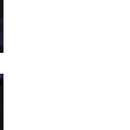
Mac
M5 Max MacBook Pro 過熱 熱
到鍵盤按鍵卡住機殼 ...
03.08.2026
人工智能
教學：Gemini Spark 小龍蝦香
港實測 24小時自動格價 ...
03.08.2026
人工智能
中國科技人才出境限制 9 月中實
施 AI 人才或被列禁止出境名單
03.08.2026
城中熱話