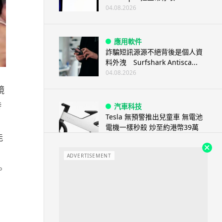
04.08.2026
應用軟件
詐騙短訊源源不絕背後是個人資
料外洩 Surfshark Antisca...
04.08.2026
鏡
時
汽車科技
Tesla 無預警推出兒童車 無電池
電機一樣秒殺 炒至約港幣39萬
能
04.08.2026
ADVERTISEMENT
。
iPhone app
歐盟再發功 Apple 終答應
iPhone 跨機剪貼簿將可貼 ...
04.08.2026