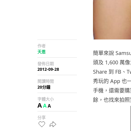
作者
天恩
簡單來說 Samsun
頭及 1,600
發佈日期
2012-09-28
Share 到 FB
秀玩的 App
閱讀時間
20分鐘
手機，還需要購買到它
字體大小
餘，也找來拍照質
A
A
A
分享