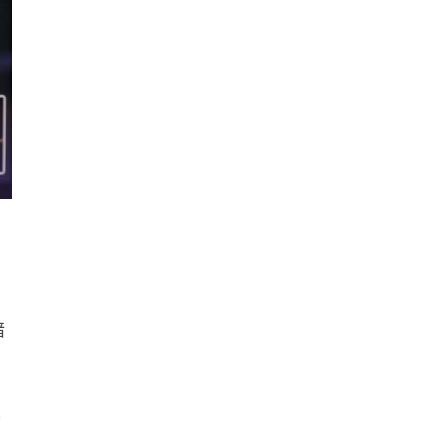
Apple Music 學生月費
HK$38→48 網民：只是加了 1...
03.08.2026
人工智能
被網民用來生成災難圖片 Google
Earth AI 功能一日...
03.08.2026
人工智能
Hugging Face 被 OpenAI 偷襲
放棄提告轉索 7...
03.08.2026
暗
科技新聞
OpenAI 預告下一代主力模型
／
Astra 一次攻破 10 大數學難...