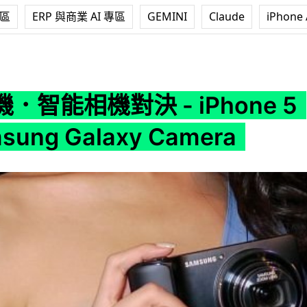
專區
ERP 與商業 AI 專區
GEMINI
Claude
iPhone 
- iPhone 5 vs Samsung Galaxy Camera
．智能相機對決 - iPhone 5
sung Galaxy Camera