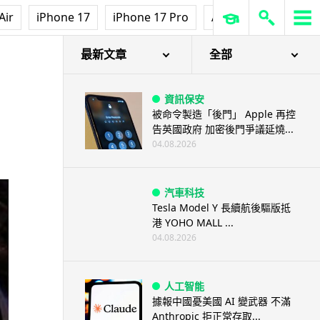
Air
iPhone 17
iPhone 17 Pro
AirPods Pro 3
Ap
最新文章
全部
資訊保安
被命令製造「後門」 Apple 再控
告英國政府 加密後門爭議延燒...
04.08.2026
汽車科技
Tesla Model Y 長續航後驅版抵
港 YOHO MALL ...
04.08.2026
人工智能
據報中國憂美國 AI 變武器 不滿
Anthropic 拒正常存取...