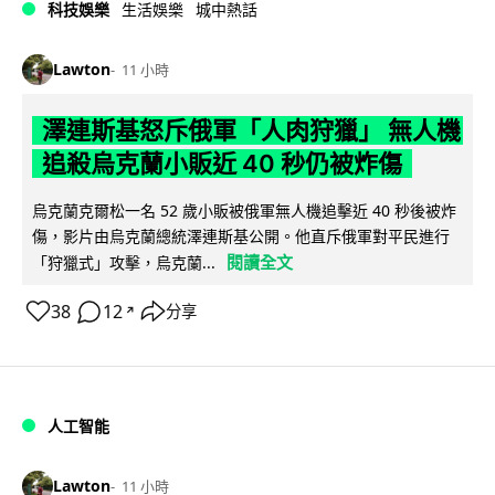
科技娛樂
生活娛樂
城中熱話
Lawton
11 小時
澤連斯基怒斥俄軍「人肉狩獵」 無人機
追殺烏克蘭小販近 40 秒仍被炸傷
烏克蘭克爾松一名 52 歲小販被俄軍無人機追擊近 40 秒後被炸
傷，影片由烏克蘭總統澤連斯基公開。他直斥俄軍對平民進行
閱讀全文
「狩獵式」攻擊，烏克蘭...
38
12
分享
↗
人工智能
Lawton
11 小時