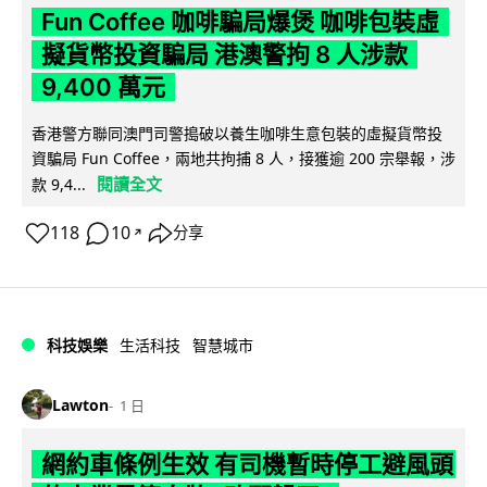
Fun Coffee 咖啡騙局爆煲 咖啡包裝虛
擬貨幣投資騙局 港澳警拘 8 人涉款
9,400 萬元
香港警方聯同澳門司警搗破以養生咖啡生意包裝的虛擬貨幣投
資騙局 Fun Coffee，兩地共拘捕 8 人，接獲逾 200 宗舉報，涉
閱讀全文
款 9,4...
118
10
分享
↗
科技娛樂
生活科技
智慧城市
Lawton
1 日
網約車條例生效 有司機暫時停工避風頭