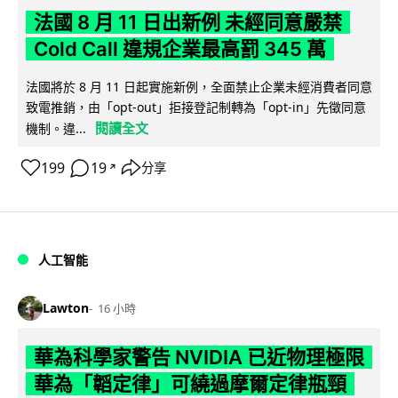
法國 8 月 11 日出新例 未經同意嚴禁
Cold Call 違規企業最高罰 345 萬
法國將於 8 月 11 日起實施新例，全面禁止企業未經消費者同意
致電推銷，由「opt-out」拒接登記制轉為「opt-in」先徵同意
閱讀全文
機制。違...
199
19
分享
↗
人工智能
Lawton
16 小時
華為科學家警告 NVIDIA 已近物理極限
華為「韜定律」可繞過摩爾定律瓶頸