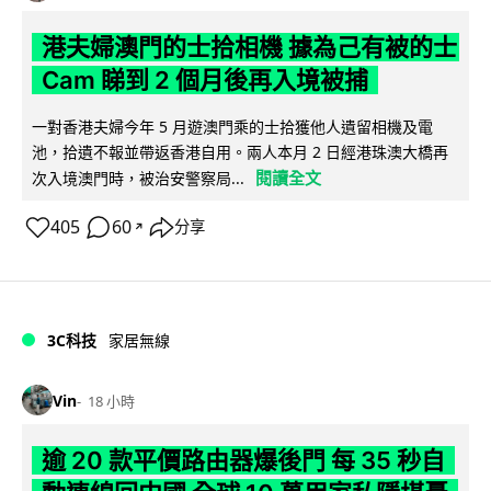
港夫婦澳門的士拾相機 據為己有被的士
Cam 睇到 2 個月後再入境被捕
一對香港夫婦今年 5 月遊澳門乘的士拾獲他人遺留相機及電
池，拾遺不報並帶返香港自用。兩人本月 2 日經港珠澳大橋再
閱讀全文
次入境澳門時，被治安警察局...
405
60
分享
↗
3C科技
家居無線
Vin
18 小時
逾 20 款平價路由器爆後門 每 35 秒自