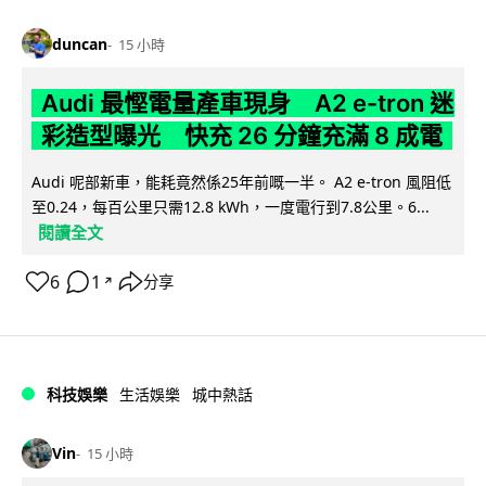
duncan
15 小時
Audi 最慳電量產車現身 A2 e-tron 迷
彩造型曝光 快充 26 分鐘充滿 8 成電
Audi 呢部新車，能耗竟然係25年前嘅一半。 A2 e-tron 風阻低
至0.24，每百公里只需12.8 kWh，一度電行到7.8公里。6...
閱讀全文
6
1
分享
↗
科技娛樂
生活娛樂
城中熱話
Vin
15 小時