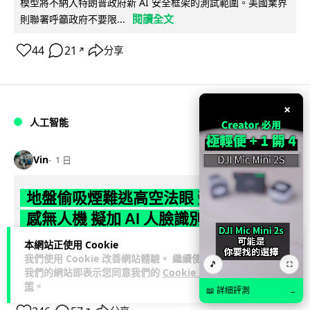
模型將不納入特朗普政府新 AI 安全框架的測試範圍。美國業界
閱讀全文
則聯署呼籲政府不要限...
44
21
分享
↗
×
人工智能
Vin
1 日
地盤偷吸煙難逃高空法眼 勞工處出動熱
感無人機 擬加 AI 人臉識別精準執法
本網站正使用 Cookie
勞工處投入配備熱感應鏡頭的小型無人機進行高空巡邏以打擊
我們使用 Cookie 改善網站體驗。 繼續使用
地盤違例吸煙，並正研究於未來一年內引入 AI 人臉識別與行為
🎵
⛶
我們的網站即表示您同意我們的
Cookie 政
閱讀全文
分析功能，結合三大技術進一...
策
。
📖 詳細評測
→