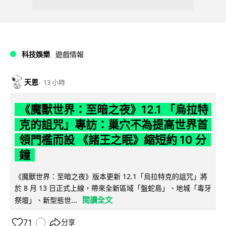
科技娛樂
遊戲情報
天恩
13 小時
《魔獸世界：至暗之夜》12.1 「烏拉特
克的詛咒」專訪：巢穴不為提高世界首
領門檻而設 《諸王之眠》縮短約 10 分
鐘
《魔獸世界：至暗之夜》版本更新 12.1「烏拉特克的詛咒」將
於 8 月 13 日正式上線，帶來全新區域「盤蛇島」、地城「毒牙
閱讀全文
祭壇」、新型態世...
71
分享