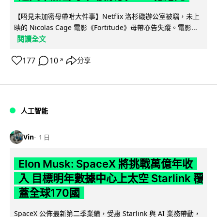
【唔見未加密母帶咁大件事】Netflix 洛杉磯辦公室被竊，未上
映的 Nicolas Cage 電影《Fortitude》母帶亦告失蹤。電影...
閱讀全文
177
10
分享
↗
人工智能
Vin
1 日
Elon Musk: SpaceX 將挑戰萬億年收
入 目標明年數據中心上太空 Starlink 覆
蓋全球170國
SpaceX 公佈最新第二季業績，受惠 Starlink 與 AI 業務帶動，