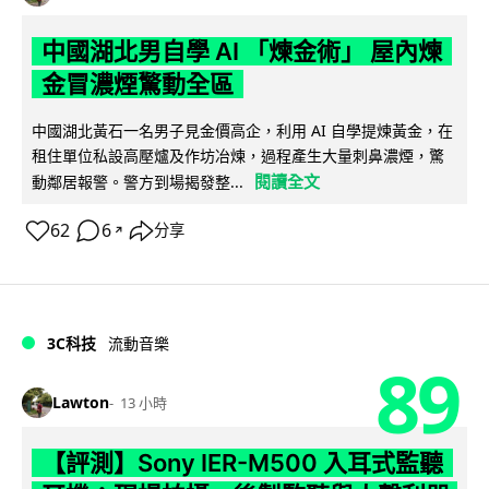
中國湖北男自學 AI 「煉金術」 屋內煉
金冒濃煙驚動全區
中國湖北黃石一名男子見金價高企，利用 AI 自學提煉黃金，在
租住單位私設高壓爐及作坊冶煉，過程產生大量刺鼻濃煙，驚
閱讀全文
動鄰居報警。警方到場揭發整...
62
6
分享
↗
3C科技
流動音樂
89
Lawton
13 小時
【評測】Sony IER-M500 入耳式監聽