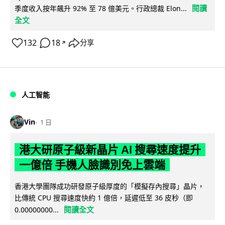
閱讀
季度收入按年飆升 92% 至 78 億美元。行政總裁 Elon...
全文
132
18
分享
↗
人工智能
Vin
1 日
港大研原子級新晶片 AI 搜尋速度提升
一億倍 手機人臉識別免上雲端
香港大學團隊成功研發原子級厚度的「模擬存內搜尋」晶片，
比傳統 CPU 搜尋速度快約 1 億倍，延遲低至 36 皮秒（即
閱讀全文
0.00000000...