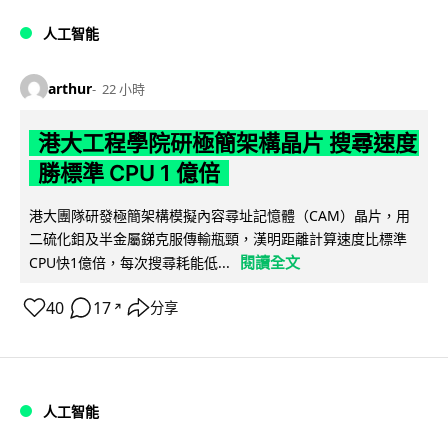
人工智能
arthur
22 小時
港大工程學院研極簡架構晶片 搜尋速度
勝標準 CPU 1 億倍
港大團隊研發極簡架構模擬內容尋址記憶體（CAM）晶片，用
二硫化鉬及半金屬銻克服傳輸瓶頸，漢明距離計算速度比標準
閱讀全文
CPU快1億倍，每次搜尋耗能低...
40
17
分享
↗
人工智能