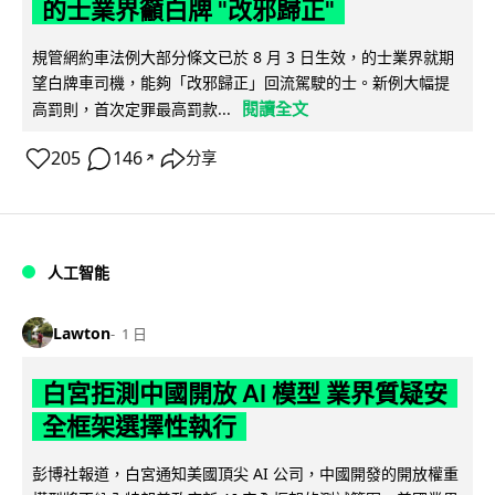
的士業界籲白牌 "改邪歸正"
規管網約車法例大部分條文已於 8 月 3 日生效，的士業界就期
望白牌車司機，能夠「改邪歸正」回流駕駛的士。新例大幅提
閱讀全文
高罰則，首次定罪最高罰款...
205
146
分享
↗
人工智能
Lawton
1 日
白宮拒測中國開放 AI 模型 業界質疑安
全框架選擇性執行
彭博社報道，白宮通知美國頂尖 AI 公司，中國開發的開放權重