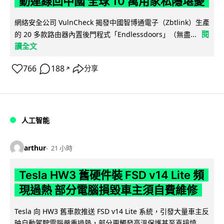
動連線回中國 全球 10 萬用家私隱堪憂
網絡安全公司 VulnCheck 揭發中國智博通電子（Zbtlink）生產
閱
的 20 多款路由器內置後門程式「Endlessdoors」（無盡...
讀全文
766
188
分享
↗
人工智能
arthur
21 小時
Tesla HW3 舊硬件裝 FSD v14 Lite 頻
現過熱 部分電腦損毀車主須自費維修
Tesla 向 HW3 舊車款推送 FSD v14 Lite 系統，引發大量車主反
映自動駕駛電腦嚴重過熱，部分更觸發高溫保護甚至直接燒