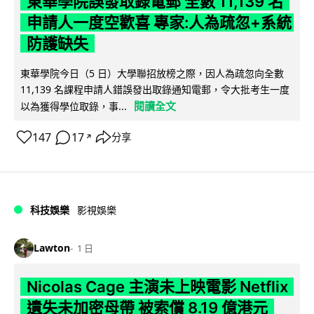
東華學院誤發取錄電郵 全數 11,139 名
申請人一度空歡喜 專家:人為疏忽+系統
防護缺失
東華學院今日（5 日）大學聯招放榜之際，因人為疏忽向全數
11,139 名課程申請人錯誤發出取錄通知電郵，令大批考生一度
閱讀全文
以為獲得學位取錄，事...
147
17
分享
↗
科技娛樂
影視娛樂
Lawton
1 日
Nicolas Cage 主演未上映電影 Netflix
遺失未加密母帶 被索償 8.19 億港元