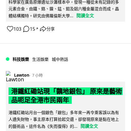
科學家在廣島原爆遺址沙灘樣本中，發現一種從未有記錄的多
元素合金，由鐵、鉻、鎳、錳、鉬及鋁六種金屬混合而成，晶
閱讀全文
體結構獨特。研究由佛羅倫斯大學...
103
15
分享
↗
科技娛樂
生活娛樂
城中熱話
Lawton
7 小時
港鐵紅磡站現「黐地銀包」 原來是藝術
品呃足全港市民兩年
港鐵紅磡站月台一個銀色「銀包」多年來一再令乘客誤以為有
人遺失財物，事主原本打算拾起交還，卻發現原來是黏在地上
閱讀全文
的藝術品。這件名為《失而復得》的...