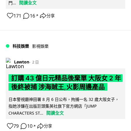
閱讀全文
門...
171
16
分享
↗
科技娛樂
影視娛樂
Lawton
2 日
訂購 43 億日元精品後棄單 大阪女 2 年
後終被捕 涉海賊王,火影周邊產品
日本警視廳神田署 8 月 6 日公布，拘捕一名 32 歲大阪女子，
指她涉嫌在出版巨頭集英社旗下官方網店「JUMP
閱讀全文
CHARACTERS ST...
79
10
分享
↗