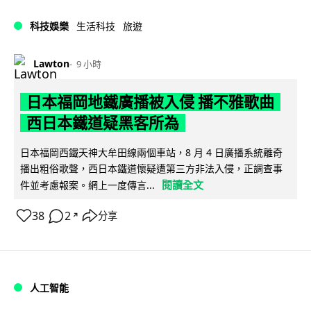
科技娛樂
生活科技
旅遊
Lawton
9 小時
日本福岡地鐵廣播被入侵 播不雅歌曲
西日本鐵道疑黑客所為
日本福岡西鐵天神大牟田線兩個車站，8 月 4 日廣播系統離奇
播出粗俗歌聲，西日本鐵道懷疑遭第三方非法入侵，正調查事
閱讀全文
件並考慮報案。網上一度傳言...
38
2
分享
↗
人工智能