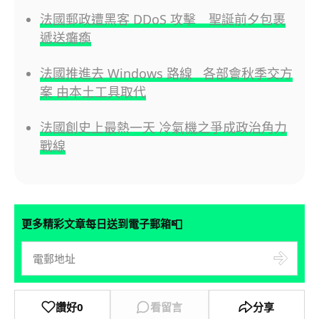
法國郵政遭黑客 DDoS 攻擊 聖誕前夕包裹
遞送癱瘓
法國推進去 Windows 路線 各部會秋季交方
案 由本土工具取代
法國創史上最熱一天 冷氣機之爭成政治角力
戰線
📮
更多精彩文章每日送到電子郵箱
讚好
0
看留言
分享