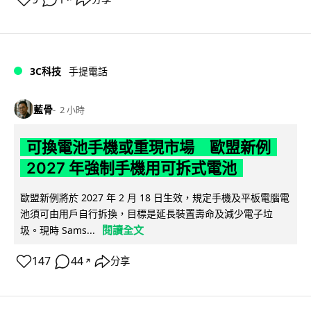
3C科技
手提電話
藍骨
2 小時
可換電池手機或重現市場 歐盟新例
2027 年強制手機用可拆式電池
歐盟新例將於 2027 年 2 月 18 日生效，規定手機及平板電腦電
池須可由用戶自行拆換，目標是延長裝置壽命及減少電子垃
閱讀全文
圾。現時 Sams...
147
44
分享
↗