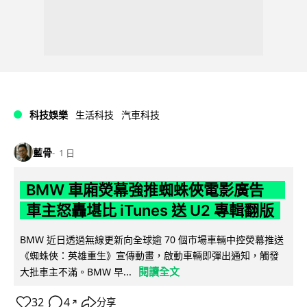
科技娛樂
生活科技
汽車科技
藍骨
1 日
BMW 車廂熒幕強推蜘蛛俠電影廣告
車主怒轟堪比 iTunes 送 U2 專輯翻版
BMW 近日透過無線更新向全球逾 70 個市場車輛中控熒幕推送
《蜘蛛俠：英雄重生》宣傳動畫，啟動車輛即彈出通知，觸發
閱讀全文
大批車主不滿。BMW 早...
32
4
分享
↗