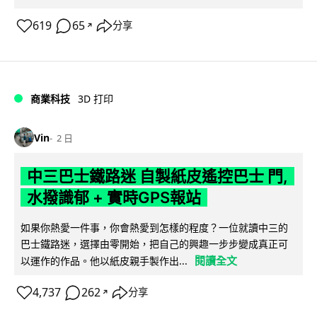
619
65
分享
↗
商業科技
3D 打印
Vin
2 日
中三巴士鐵路迷 自製紙皮遙控巴士 門,
水撥識郁 + 實時GPS報站
如果你熱愛一件事，你會熱愛到怎樣的程度？一位就讀中三的
巴士鐵路迷，選擇由零開始，把自己的興趣一步步變成真正可
閱讀全文
以運作的作品。他以紙皮親手製作出...
4,737
262
分享
↗