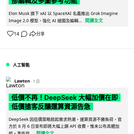
部編輯及多圖參考功能
Elon Musk 旗下 xAI 以 SpaceXAI 名義推出 Grok Imagine
閱讀全文
Image 2.0 模型，強化 AI 繪圖及編輯...
14
分享
人工智能
Lawton
1 日
低價不再！DeepSeek 大幅加價在即
低價搶客反釀運算資源告急
DeepSeek 因低價策略掀起需求熱潮，運算資源不勝負荷，官
方於 8 月 6 日宣布即將大幅上調 API 收費，惟未公布具體加
閱讀全文
幅。事件與...