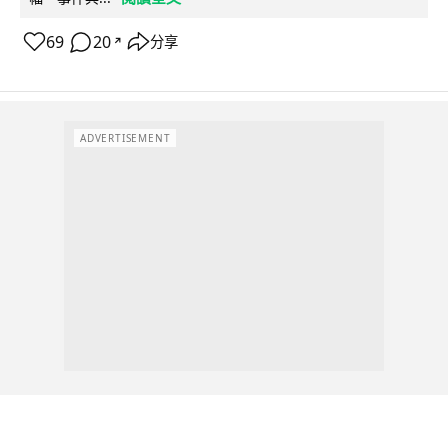
69
20
分享
↗
ADVERTISEMENT