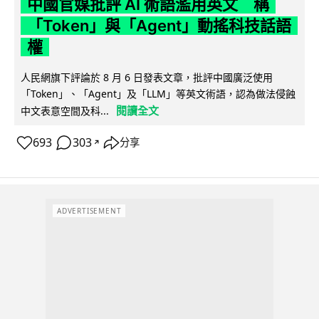
中國官媒批評 AI 術語濫用英文 稱
「Token」與「Agent」動搖科技話語
權
人民網旗下評論於 8 月 6 日發表文章，批評中國廣泛使用
「Token」、「Agent」及「LLM」等英文術語，認為做法侵蝕
閱讀全文
中文表意空間及科...
693
303
分享
↗
ADVERTISEMENT