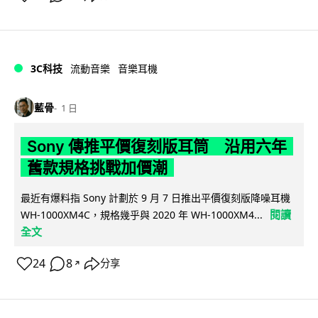
3C科技
流動音樂
音樂耳機
藍骨
1 日
Sony 傳推平價復刻版耳筒 沿用六年
舊款規格挑戰加價潮
最近有爆料指 Sony 計劃於 9 月 7 日推出平價復刻版降噪耳機
閱讀
WH-1000XM4C，規格幾乎與 2020 年 WH-1000XM4...
全文
24
8
分享
↗