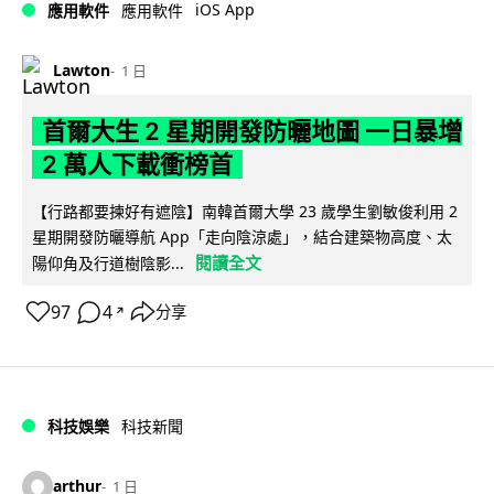
iOS App
應用軟件
應用軟件
Lawton
1 日
首爾大生 2 星期開發防曬地圖 一日暴增
2 萬人下載衝榜首
【行路都要揀好有遮陰】南韓首爾大學 23 歲學生劉敏俊利用 2
星期開發防曬導航 App「走向陰涼處」，結合建築物高度、太
閱讀全文
陽仰角及行道樹陰影...
97
4
分享
↗
科技娛樂
科技新聞
arthur
1 日