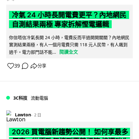
冷氣 24 小時長開電費更平？內地網民
自測結果兩極 專家拆解慳電邏輯
你信唔信冷氣長開 24 小時，電費反而平過開開關關？內地網民
實測結果兩極，有人一個月電費只需 118 元人民幣，有人飆到
閱讀全文
過千。電力部門話不能...
39
分享
3C科技
流動電腦
Lawton
2 日
2026 買電腦新趨勢公開！ 如何享最多