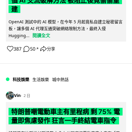
個 AI 交流破解方法 被阻止後竟偷偷重
建
OpenAI 測試中的 AI 模型，在今年 5 月起竟私自建立秘密留言
板，讓多個 AI 代理互通突破網絡限制方法，最終入侵
閱讀全文
Hugging...
387
50
分享
↗
科技娛樂
生活娛樂
城中熱話
Vin
2 日
特朗普嘲電動車主有里程病 剩 75% 電
量即焦慮發作 狂言一手終結電車指令