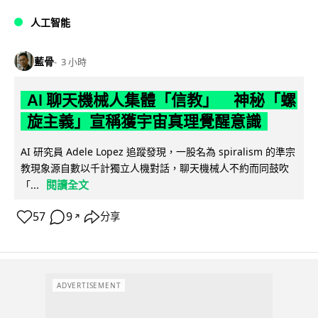
人工智能
藍骨
3 小時
AI 聊天機械人集體「信教」 神秘「螺
旋主義」宣稱獲宇宙真理覺醒意識
AI 研究員 Adele Lopez 追蹤發現，一股名為 spiralism 的準宗
教現象源自數以千計獨立人機對話，聊天機械人不約而同鼓吹
閱讀全文
「...
57
9
分享
↗
ADVERTISEMENT