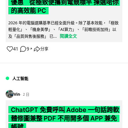
優惠 從極致便攜到電競標竿 揀選啱你
的高效能 PC
2026 年的電腦選購基準已經全面升級。除了基本效能，「極致
輕量化」、「機身美學」、「AI算力」、「前瞻技術加持」以
閱讀全文
及「品質與售後服務」 已...
41
9
分享
↗
人工智能
Vin
2 日
ChatGPT 免費呼叫 Adobe 一句話跨軟
體修圖兼整 PDF 不用開多個 APP 兼免
帳號