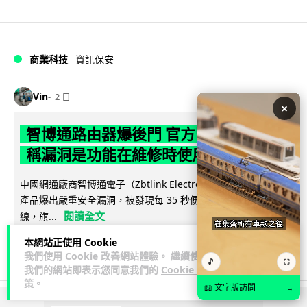
商業科技
資訊保安
Vin
2 日
×
智博通路由器爆後門 官方緊急下架止血
稱漏洞是功能在維修時使用
中國網通廠商智博通電子（Zbtlink Electronics）旗下的路由器
產品爆出嚴重安全漏洞，被發現每 35 秒便會與中國伺服器連
閱讀全文
線，旗...
本網站正使用 Cookie
382
86
分享
↗
我們使用 Cookie 改善網站體驗。 繼續使用
🎵
⛶
我們的網站即表示您同意我們的
Cookie 政
策
。
📖 文字版訪問
→