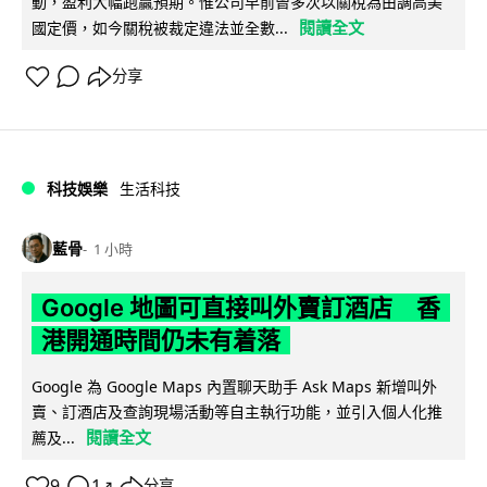
動，盈利大幅跑贏預期。惟公司早前曾多次以關稅為由調高美
閱讀全文
國定價，如今關稅被裁定違法並全數...
分享
科技娛樂
生活科技
藍骨
1 小時
Google 地圖可直接叫外賣訂酒店 香
港開通時間仍未有着落
Google 為 Google Maps 內置聊天助手 Ask Maps 新增叫外
賣、訂酒店及查詢現場活動等自主執行功能，並引入個人化推
閱讀全文
薦及...
9
1
分享
↗