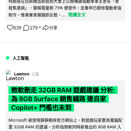
特朗普在拉斯維加斯造勢大會上公開嘲諷電動車車主患有「里
程焦慮病」，聲稱電量剩 75% 便發作，並重申已廢除電動車強
閱讀全文
制令。惟專業車媒隨即反駁，...
639
279
分享
↗
人工智能
Lawton
2 日
微軟刪走 32GB RAM 遊戲建議 分析:
為 8GB Surface 銷售鋪路 連自家
Copilot+ 門檻也未到
Microsoft 被發現靜靜刪除官方網站上，對遊戲玩家要為電腦配
置 32GB RAM 的建議。分析指微軟同時新推出的 8GB RAM 入