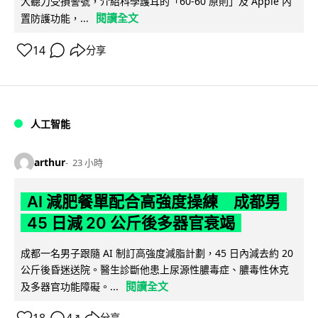
大聽力受損警號，介紹科學護耳的「60-60 原則」及 Apple 內
閱讀全文
置防護功能，...
14
分享
人工智能
arthur
23 小時
AI 減肥餐單配合高強度操練 成都男
45 日減 20 公斤後多器官衰竭
成都一名男子跟隨 AI 制訂高強度減脂計劃，45 日內減去約 20
公斤後昏迷送院。醫生診斷他患上尿源性膿毒症、膿毒性休克
閱讀全文
及多器官功能障礙。...
分享
↗