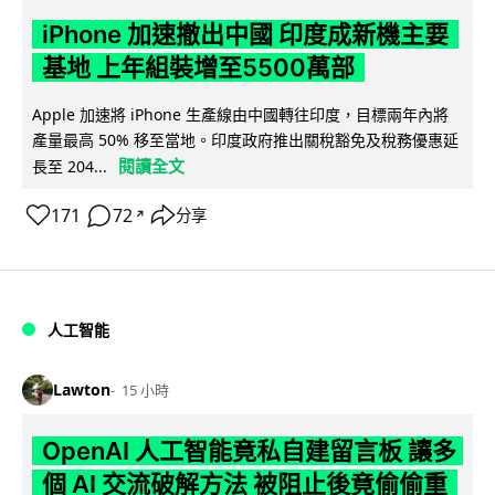
iPhone 加速撤出中國 印度成新機主要
基地 上年組裝增至5500萬部
Apple 加速將 iPhone 生產線由中國轉往印度，目標兩年內將
產量最高 50% 移至當地。印度政府推出關稅豁免及稅務優惠延
閱讀全文
長至 204...
171
72
分享
↗
人工智能
Lawton
15 小時
OpenAI 人工智能竟私自建留言板 讓多
個 AI 交流破解方法 被阻止後竟偷偷重