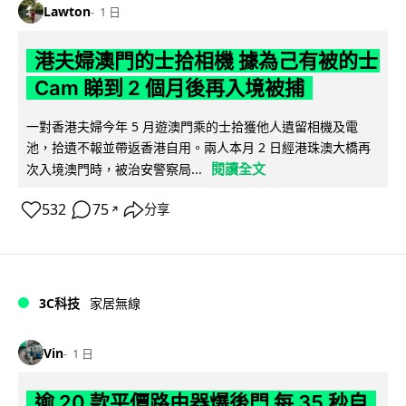
Lawton
1 日
港夫婦澳門的士拾相機 據為己有被的士
Cam 睇到 2 個月後再入境被捕
一對香港夫婦今年 5 月遊澳門乘的士拾獲他人遺留相機及電
池，拾遺不報並帶返香港自用。兩人本月 2 日經港珠澳大橋再
閱讀全文
次入境澳門時，被治安警察局...
532
75
分享
↗
3C科技
家居無線
Vin
1 日
逾 20 款平價路由器爆後門 每 35 秒自