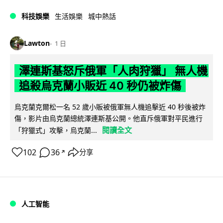
科技娛樂
生活娛樂
城中熱話
Lawton
1 日
澤連斯基怒斥俄軍「人肉狩獵」 無人機
追殺烏克蘭小販近 40 秒仍被炸傷
烏克蘭克爾松一名 52 歲小販被俄軍無人機追擊近 40 秒後被炸
傷，影片由烏克蘭總統澤連斯基公開。他直斥俄軍對平民進行
閱讀全文
「狩獵式」攻擊，烏克蘭...
102
36
分享
↗
人工智能