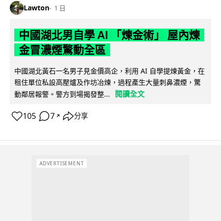
Lawton
1 日
中國湖北男自學 AI 「煉金術」 屋內煉
金冒濃煙驚動全區
中國湖北黃石一名男子見金價高企，利用 AI 自學提煉黃金，在
租住單位私設高壓爐及作坊冶煉，過程產生大量刺鼻濃煙，驚
閱讀全文
動鄰居報警。警方到場揭發整...
105
7
分享
↗
ADVERTISEMENT