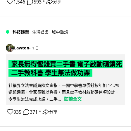
1,546
593
分享
↗
科技娛樂
生活娛樂
城中熱話
Lawton
1 日
家長無得慳錢買二手書 電子啟動碼鎖死
二手教科書 學生無法做功課
社福界立法會議員陳文宜指，一間中學書單價錢按年加 14.7%
遠超通漲，令家長難以負擔。而且電子教材啟動碼這項設計，
閱讀全文
令學生無法完成功課，二手...
935
371
分享
↗