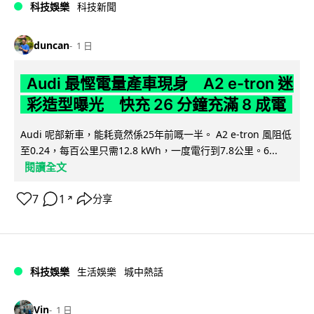
科技娛樂
科技新聞
duncan
1 日
Audi 最慳電量產車現身 A2 e-tron 迷
彩造型曝光 快充 26 分鐘充滿 8 成電
Audi 呢部新車，能耗竟然係25年前嘅一半。 A2 e-tron 風阻低
至0.24，每百公里只需12.8 kWh，一度電行到7.8公里。6...
閱讀全文
7
1
分享
↗
科技娛樂
生活娛樂
城中熱話
Vin
1 日