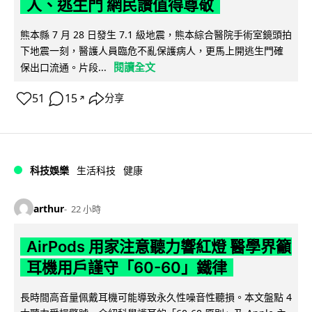
人、逃生門 網民讚值得尊敬
熊本縣 7 月 28 日發生 7.1 級地震，熊本綜合醫院手術室鏡頭拍
下地震一刻，醫護人員臨危不亂保護病人，更馬上開逃生門確
閱讀全文
保出口流通。片段...
51
15
分享
↗
科技娛樂
生活科技
健康
arthur
22 小時
AirPods 用家注意聽力響紅燈 醫學界籲
耳機用戶謹守「60-60」鐵律
長時間高音量佩戴耳機可能導致永久性噪音性聽損。本文盤點 4