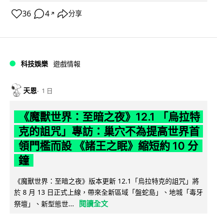
36
4
分享
↗
科技娛樂
遊戲情報
天恩
1 日
《魔獸世界：至暗之夜》12.1 「烏拉特
克的詛咒」專訪：巢穴不為提高世界首
領門檻而設 《諸王之眠》縮短約 10 分
鐘
《魔獸世界：至暗之夜》版本更新 12.1「烏拉特克的詛咒」將
於 8 月 13 日正式上線，帶來全新區域「盤蛇島」、地城「毒牙
閱讀全文
祭壇」、新型態世...