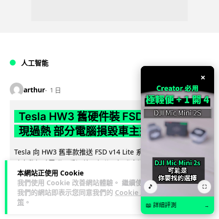
人工智能
×
arthur
1 日
Tesla HW3 舊硬件裝 FSD v14 Lite 頻
現過熱 部分電腦損毀車主須自費維修
Tesla 向 HW3 舊車款推送 FSD v14 Lite 系統，引發大量車主反
映自動駕駛電腦嚴重過熱，部分更觸發高溫保護甚至直接燒
本網站正使用 Cookie
閱讀全文
毀，須...
我們使用 Cookie 改善網站體驗。 繼續使用
🎵
⛶
我們的網站即表示您同意我們的
Cookie 政
10
1
分享
↗
策
。
📖 詳細評測
→