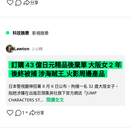
分享
科技娛樂
影視娛樂
Lawton
2 小時
訂購 43 億日元精品後棄單 大阪女 2 年
後終被捕 涉海賊王,火影周邊產品
日本警視廳神田署 8 月 6 日公布，拘捕一名 32 歲大阪女子，
指她涉嫌在出版巨頭集英社旗下官方網店「JUMP
閱讀全文
CHARACTERS ST...
1
分享
↗