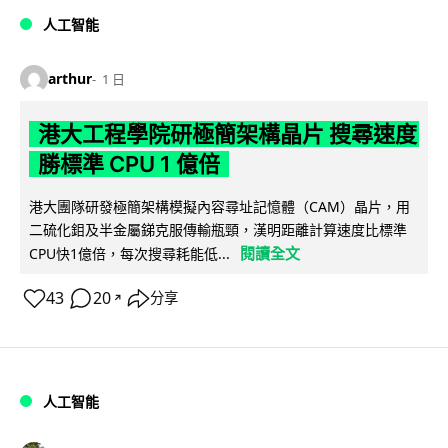
人工智能
arthur
1 日
港大工程學院研極簡架構晶片 搜尋速度
勝標準 CPU 1 億倍
港大團隊研發極簡架構模擬內容尋址記憶體（CAM）晶片，用
二硫化鉬及半金屬銻克服傳輸瓶頸，漢明距離計算速度比標準
閱讀全文
CPU快1億倍，每次搜尋耗能低...
43
20
分享
↗
人工智能