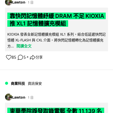
Lawton
1 日
靠快閃記憶體紓緩 DRAM 不足 KIOXIA
推 XL1 記憶體擴充模組
KIOXIA 發表全新記憶體擴充模組 XL1 系列，結合低延遲快閃記
憶體 XL-FLASH 與 CXL 介面，將快閃記憶體轉化為記憶體擴充
閱讀全文
方...
85
5
分享
↗
商業科技
資訊保安
Lawton
1 日
東華學院誤發取錄電郵 全數 11,139 名