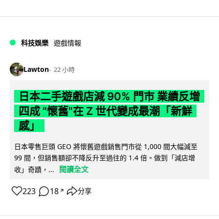
科技娛樂
遊戲情報
Lawton
22 小時
日本二手遊戲店減 90% 門市 業績反增
四成 "懷舊"在 Z 世代變成最潮「新鮮
感」
日本零售巨頭 GEO 將懷舊遊戲銷售門市從 1,000 間大幅減至
99 間，但銷售額卻不降反升至過往的 1.4 倍。做到「減店增
閱讀全文
收」奇蹟，...
223
18
分享
↗