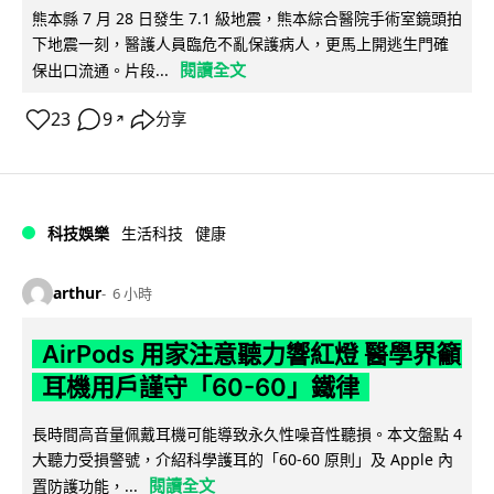
熊本縣 7 月 28 日發生 7.1 級地震，熊本綜合醫院手術室鏡頭拍
下地震一刻，醫護人員臨危不亂保護病人，更馬上開逃生門確
閱讀全文
保出口流通。片段...
23
9
分享
↗
科技娛樂
生活科技
健康
arthur
6 小時
AirPods 用家注意聽力響紅燈 醫學界籲
耳機用戶謹守「60-60」鐵律
長時間高音量佩戴耳機可能導致永久性噪音性聽損。本文盤點 4
大聽力受損警號，介紹科學護耳的「60-60 原則」及 Apple 內
閱讀全文
置防護功能，...