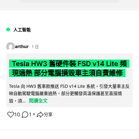
人工智能
arthur
1 日
Tesla HW3 舊硬件裝 FSD v14 Lite 頻
現過熱 部分電腦損毀車主須自費維修
Tesla 向 HW3 舊車款推送 FSD v14 Lite 系統，引發大量車主反
映自動駕駛電腦嚴重過熱，部分更觸發高溫保護甚至直接燒
閱讀全文
毀，須...
10
1
分享
↗