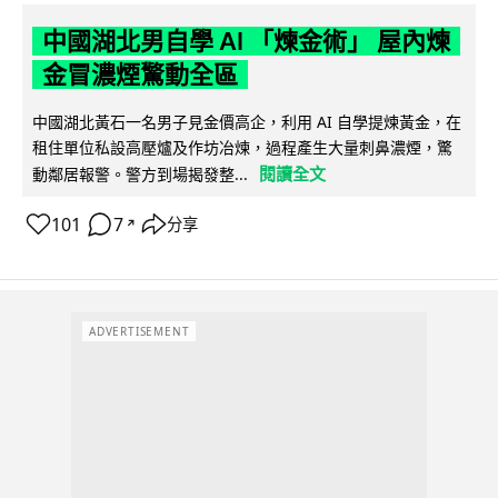
中國湖北男自學 AI 「煉金術」 屋內煉
金冒濃煙驚動全區
中國湖北黃石一名男子見金價高企，利用 AI 自學提煉黃金，在
租住單位私設高壓爐及作坊冶煉，過程產生大量刺鼻濃煙，驚
閱讀全文
動鄰居報警。警方到場揭發整...
101
7
分享
↗
ADVERTISEMENT