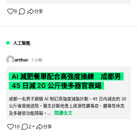
9
分享
人工智能
arthur
7 小時
AI 減肥餐單配合高強度操練 成都男
45 日減 20 公斤後多器官衰竭
成都一名男子跟隨 AI 制訂高強度減脂計劃，45 日內減去約 20
公斤後昏迷送院。醫生診斷他患上尿源性膿毒症、膿毒性休克
閱讀全文
及多器官功能障礙。...
10
2
分享
↗