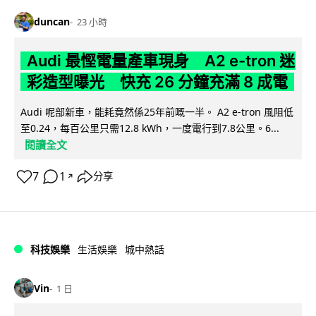
duncan
23 小時
Audi 最慳電量產車現身 A2 e-tron 迷
彩造型曝光 快充 26 分鐘充滿 8 成電
Audi 呢部新車，能耗竟然係25年前嘅一半。 A2 e-tron 風阻低
至0.24，每百公里只需12.8 kWh，一度電行到7.8公里。6...
閱讀全文
7
1
分享
↗
科技娛樂
生活娛樂
城中熱話
Vin
1 日