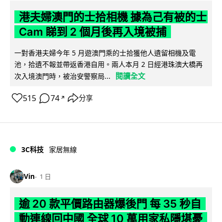
港夫婦澳門的士拾相機 據為己有被的士
Cam 睇到 2 個月後再入境被捕
一對香港夫婦今年 5 月遊澳門乘的士拾獲他人遺留相機及電
池，拾遺不報並帶返香港自用。兩人本月 2 日經港珠澳大橋再
閱讀全文
次入境澳門時，被治安警察局...
515
74
分享
↗
3C科技
家居無線
Vin
1 日
逾 20 款平價路由器爆後門 每 35 秒自
動連線回中國 全球 10 萬用家私隱堪憂