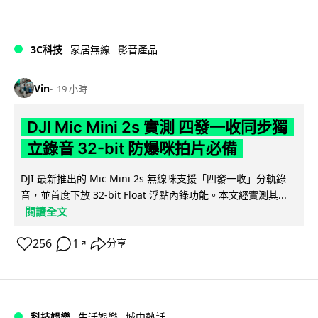
3C科技
家居無線
影音產品
Vin
19 小時
DJI Mic Mini 2s 實測 四發一收同步獨
立錄音 32-bit 防爆咪拍片必備
DJI 最新推出的 Mic Mini 2s 無線咪支援「四發一收」分軌錄
音，並首度下放 32-bit Float 浮點內錄功能。本文經實測其...
閱讀全文
256
1
分享
↗
科技娛樂
生活娛樂
城中熱話