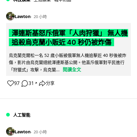
Lawton
20 小時
澤連斯基怒斥俄軍「人肉狩獵」 無人機
追殺烏克蘭小販近 40 秒仍被炸傷
烏克蘭克爾松一名 52 歲小販被俄軍無人機追擊近 40 秒後被炸
傷，影片由烏克蘭總統澤連斯基公開。他直斥俄軍對平民進行
閱讀全文
「狩獵式」攻擊，烏克蘭...
97
31
分享
↗
人工智能
Lawton
20 小時