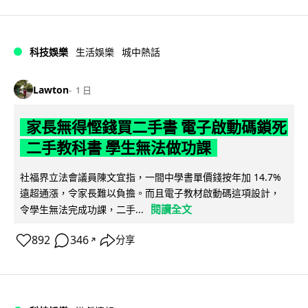
科技娛樂
生活娛樂
城中熱話
Lawton
1 日
家長無得慳錢買二手書 電子啟動碼鎖死
二手教科書 學生無法做功課
社福界立法會議員陳文宜指，一間中學書單價錢按年加 14.7%
遠超通漲，令家長難以負擔。而且電子教材啟動碼這項設計，
閱讀全文
令學生無法完成功課，二手...
892
346
分享
↗