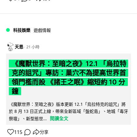
科技娛樂
遊戲情報
天恩
21 小時
《魔獸世界：至暗之夜》12.1 「烏拉特
克的詛咒」專訪：巢穴不為提高世界首
領門檻而設 《諸王之眠》縮短約 10 分
鐘
《魔獸世界：至暗之夜》版本更新 12.1「烏拉特克的詛咒」將
於 8 月 13 日正式上線，帶來全新區域「盤蛇島」、地城「毒牙
閱讀全文
祭壇」、新型態世...
115
分享