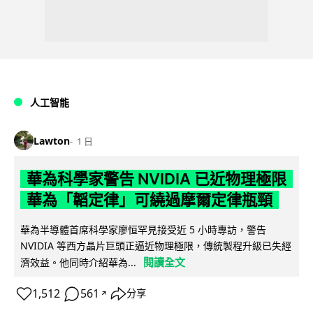
人工智能
Lawton
1 日
華為科學家警告 NVIDIA 已近物理極限
華為「韜定律」可繞過摩爾定律瓶頸
華為半導體首席科學家廖恒罕見接受近 5 小時專訪，警告
NVIDIA 等西方晶片巨頭正逼近物理極限，傳統製程升級已失經
閱讀全文
濟效益。他同時介紹華為...
1,512
561
分享
↗