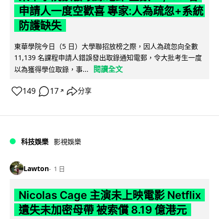
申請人一度空歡喜 專家:人為疏忽+系統
防護缺失
東華學院今日（5 日）大學聯招放榜之際，因人為疏忽向全數
11,139 名課程申請人錯誤發出取錄通知電郵，令大批考生一度
閱讀全文
以為獲得學位取錄，事...
149
17
分享
↗
科技娛樂
影視娛樂
Lawton
1 日
Nicolas Cage 主演未上映電影 Netflix
遺失未加密母帶 被索償 8.19 億港元