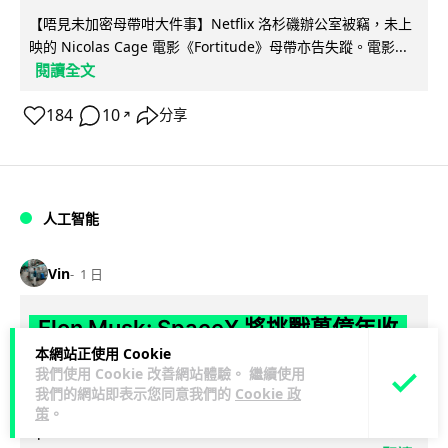
【唔見未加密母帶咁大件事】Netflix 洛杉磯辦公室被竊，未上
映的 Nicolas Cage 電影《Fortitude》母帶亦告失蹤。電影...
閱讀全文
184
10
分享
↗
人工智能
Vin
1 日
Elon Musk: SpaceX 將挑戰萬億年收
本網站正使用 Cookie
入 目標明年數據中心上太空 Starlink 覆
我們使用 Cookie 改善網站體驗。 繼續使用
蓋全球170國
我們的網站即表示您同意我們的
Cookie 政
策
。
SpaceX 公佈最新第二季業績，受惠 Starlink 與 AI 業務帶動，