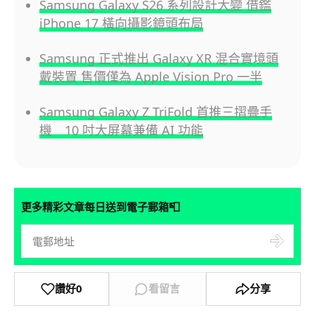
Samsung Galaxy S26 系列設計大變 借鑑
iPhone 17 橫向攝影鏡頭布局
Samsung 正式推出 Galaxy XR 混合實境頭
戴裝置 售價僅為 Apple Vision Pro 一半
Samsung Galaxy Z TriFold 首推三摺疊手
機 10 吋大屏幕兼備 AI 功能
📮
更多精彩文章每日送到電子郵箱
讚好
0
看留言
分享