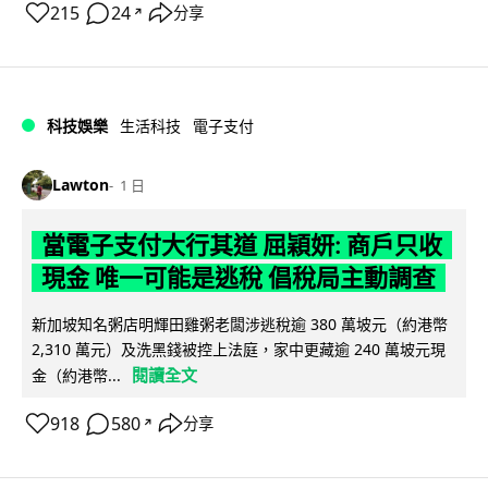
215
24
分享
↗
科技娛樂
生活科技
電子支付
Lawton
1 日
當電子支付大行其道 屈穎妍: 商戶只收
現金 唯一可能是逃稅 倡稅局主動調查
新加坡知名粥店明輝田雞粥老闆涉逃稅逾 380 萬坡元（約港幣
2,310 萬元）及洗黑錢被控上法庭，家中更藏逾 240 萬坡元現
閱讀全文
金（約港幣...
918
580
分享
↗