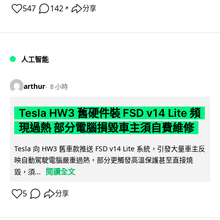
547
142
分享
↗
人工智能
arthur
8 小時
Tesla HW3 舊硬件裝 FSD v14 Lite 頻
現過熱 部分電腦損毀車主須自費維修
Tesla 向 HW3 舊車款推送 FSD v14 Lite 系統，引發大量車主反
映自動駕駛電腦嚴重過熱，部分更觸發高溫保護甚至直接燒
閱讀全文
毀，須...
5
分享