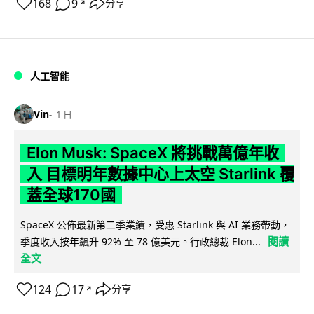
168
9
分享
↗
人工智能
Vin
1 日
Elon Musk: SpaceX 將挑戰萬億年收
入 目標明年數據中心上太空 Starlink 覆
蓋全球170國
SpaceX 公佈最新第二季業績，受惠 Starlink 與 AI 業務帶動，
閱讀
季度收入按年飆升 92% 至 78 億美元。行政總裁 Elon...
全文
124
17
分享
↗