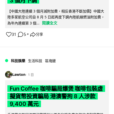
3 個月下調
【中國大陸連續 3 個月減附加費，相反香港不斷加價】中國大
陸多家航空公司自 8 月 5 日起再度下調內陸航線燃油附加費，
閱讀全文
為年內連續第 3 個...
31
5
分享
↗
科技娛樂
生活科技
區塊鏈
Lawton
1 日
Fun Coffee 咖啡騙局爆煲 咖啡包裝虛
擬貨幣投資騙局 港澳警拘 8 人涉款
9,400 萬元