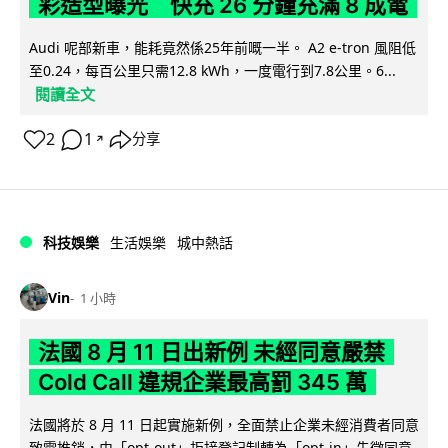
彩造型曝光 快充 26 分鐘充滿 8 成電
Audi 呢部新車，能耗竟然係25年前嘅一半。 A2 e-tron 風阻低
至0.24，每百公里只需12.8 kWh，一度電行到7.8公里。6...
閱讀全文
2
1
分享
↗
科技娛樂
生活娛樂
城中熱話
Vin
1 小時
法國 8 月 11 日出新例 未經同意嚴禁
Cold Call 違規企業最高罰 345 萬
法國將於 8 月 11 日起實施新例，全面禁止企業未經消費者同意
致電推銷，由「opt-out」拒接登記制轉為「opt-in」先徵同意