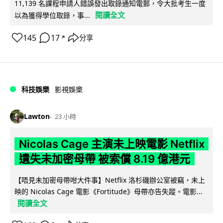
11,139 名課程申請人錯誤發出取錄通知電郵，令大批考生一度
閱讀全文
以為獲得學位取錄，事...
145
17
分享
↗
科技娛樂
影視娛樂
Lawton
23 小時
Nicolas Cage 主演未上映電影 Netflix
遺失未加密母帶 被索償 8.19 億港元
【唔見未加密母帶咁大件事】Netflix 洛杉磯辦公室被竊，未上
映的 Nicolas Cage 電影《Fortitude》母帶亦告失蹤。電影...
閱讀全文