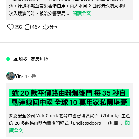
池，拾遺不報並帶返香港自用。兩人本月 2 日經港珠澳大橋再
閱讀全文
次入境澳門時，被治安警察局...
292
46
分享
↗
3C科技
家居無線
Vin
4 小時
逾 20 款平價路由器爆後門 每 35 秒自
動連線回中國 全球 10 萬用家私隱堪憂
網絡安全公司 VulnCheck 揭發中國智博通電子（Zbtlink）生產
閱
的 20 多款路由器內置後門程式「Endlessdoors」（無盡...
讀全文