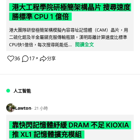
港大工程學院研極簡架構晶片 搜尋速度
勝標準 CPU 1 億倍
港大團隊研發極簡架構模擬內容尋址記憶體（CAM）晶片，用
二硫化鉬及半金屬銻克服傳輸瓶頸，漢明距離計算速度比標準
閱讀全文
CPU快1億倍，每次搜尋耗能低...
36
17
分享
↗
人工智能
Lawton
21 小時
靠快閃記憶體紓緩 DRAM 不足 KIOXIA
推 XL1 記憶體擴充模組