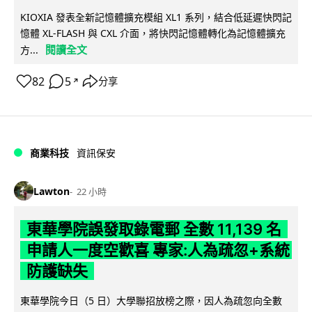
KIOXIA 發表全新記憶體擴充模組 XL1 系列，結合低延遲快閃記
憶體 XL-FLASH 與 CXL 介面，將快閃記憶體轉化為記憶體擴充
閱讀全文
方...
82
5
分享
↗
商業科技
資訊保安
Lawton
22 小時
東華學院誤發取錄電郵 全數 11,139 名
申請人一度空歡喜 專家:人為疏忽+系統
防護缺失
東華學院今日（5 日）大學聯招放榜之際，因人為疏忽向全數