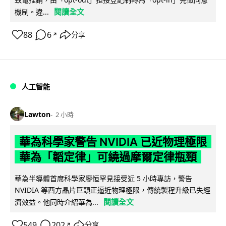
閱讀全文
機制。違...
88
6
分享
↗
人工智能
Lawton
2 小時
華為科學家警告 NVIDIA 已近物理極限
華為「韜定律」可繞過摩爾定律瓶頸
華為半導體首席科學家廖恒罕見接受近 5 小時專訪，警告
NVIDIA 等西方晶片巨頭正逼近物理極限，傳統製程升級已失經
閱讀全文
濟效益。他同時介紹華為...
549
202
分享
↗