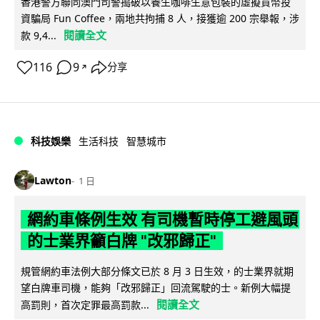
香港警方聯同澳門司警搗破以養生咖啡生意包裝的虛擬貨幣投
資騙局 Fun Coffee，兩地共拘捕 8 人，接獲逾 200 宗舉報，涉
閱讀全文
款 9,4...
116
9
分享
↗
科技娛樂
生活科技
智慧城市
Lawton
1 日
網約車條例生效 有司機暫時停工避風頭
的士業界籲白牌 "改邪歸正"
規管網約車法例大部分條文已於 8 月 3 日生效，的士業界就期
望白牌車司機，能夠「改邪歸正」回流駕駛的士。新例大幅提
閱讀全文
高罰則，首次定罪最高罰款...