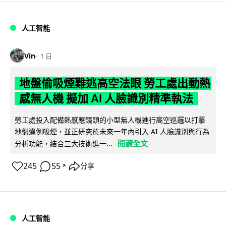
人工智能
Vin
1 日
地盤偷吸煙難逃高空法眼 勞工處出動熱
感無人機 擬加 AI 人臉識別精準執法
勞工處投入配備熱感應鏡頭的小型無人機進行高空巡邏以打擊
地盤違例吸煙，並正研究於未來一年內引入 AI 人臉識別與行為
閱讀全文
分析功能，結合三大技術進一...
245
55
分享
↗
人工智能