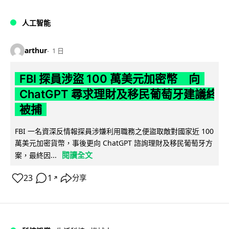
人工智能
arthur
1 日
FBI 探員涉盜 100 萬美元加密幣 向
ChatGPT 尋求理財及移民葡萄牙建議終
被捕
FBI 一名資深反情報探員涉嫌利用職務之便盜取敵對國家近 100
萬美元加密貨幣，事後更向 ChatGPT 諮詢理財及移民葡萄牙方
閱讀全文
案，最終因...
23
1
分享
↗