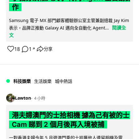
作
Samsung 電子 MX 部門顧客體驗辦公室主管兼副總裁 Jay Kim
閱讀全
表示，品牌正推動 Galaxy AI 邁向全自動化 Agent...
文
18
1
分享
↗
科技娛樂
生活娛樂
城中熱話
Lawton
4 小時
港夫婦澳門的士拾相機 據為己有被的士
Cam 睇到 2 個月後再入境被捕
一對香港夫婦今年 5 月遊澳門乘的士拾獲他人遺留相機及電