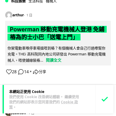
科技娛樂
生活科技
機械人
arthur
1 日
Powerman 移動充電機械人登港 免鋪
樁為的士小巴「送電上門」
你架電動車喺停車場搵唔到樁？有個機械人會自己行過嚟幫你
充電。THEi 高科院同內地公司研發出 Powerman 移動充電機
閱讀全文
械人，唔使鋪線裝樁...
28
14
分享
↗
本網站正使用 Cookie
我們使用 Cookie 改善網站體驗。 繼續使用
商業科技
資訊保安
我們的網站即表示您同意我們的
Cookie 政
策
。
Lawton
1 日