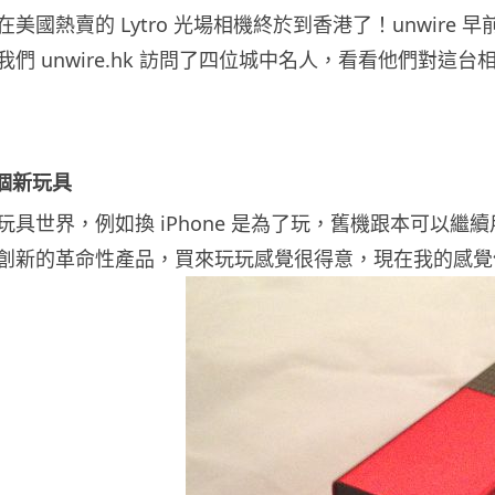
美國熱賣的 Lytro 光場相機終於到香港了！unwi
們 unwire.hk 訪問了四位城中名人，看看他們對這台
一個新玩具
玩具世界，例如換 iPhone 是為了玩，舊機跟本可以
創新的革命性產品，買來玩玩感覺很得意，現在我的感覺