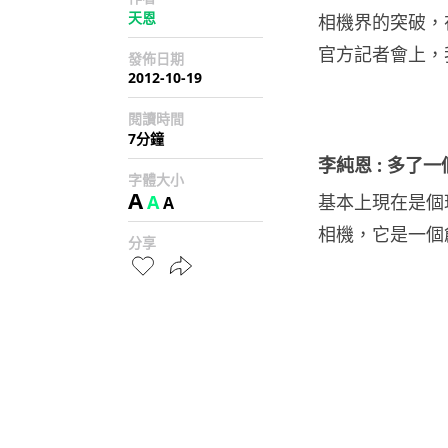
天恩
相機界的突破，在
官方記者會上，我
發佈日期
2012-10-19
閱讀時間
7分鐘
李純恩 : 多了
字體大小
A
A
基本上現在是個
A
相機，它是一個
分享