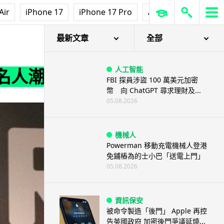
Air
iPhone 17
iPhone 17 Pro
AirPods Pro 3
Ap
最新文章
全部
人工智能
玩 Lytro 光場相機 !
FBI 探員涉盜 100 萬美元加密
幣 向 ChatGPT 尋求理財及...
05.08.2026
機械人
Powerman 移動充電機械人登港
免鋪樁為的士小巴「送電上門」
05.08.2026
資訊保安
被命令製造「後門」 Apple 再控
告英國政府 加密後門爭議延燒...