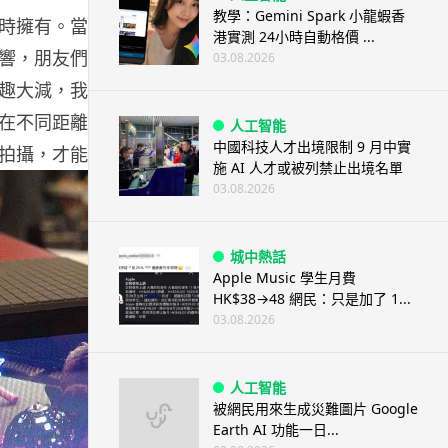
教學：Gemini Spark 小龍蝦香
時擁有。當時腦裡閃過一個念頭：「多少錢也會買」！我
港實測 24小時自動格價 ...
很多迴響，朋友們會搶著問竟究是如何拍攝，甚至覺得 Lytro
03.08.2026
趣大減，我就不太認同，其實可以運用「景深」去告訴別
在不同距離上，用家現在透過光場拍攝技術還原不同的焦
人工智能
中國科技人才出境限制 9 月中實
拍攝，才能創做一個故事。
施 AI 人才或被列禁止出境名單
03.08.2026
城中熱話
Apple Music 學生月費
HK$38→48 網民：只是加了 1...
03.08.2026
人工智能
被網民用來生成災難圖片 Google
Earth AI 功能一日...