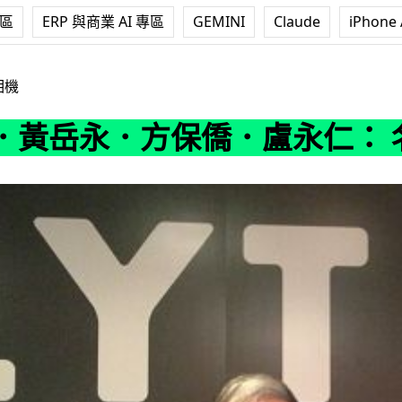
專區
ERP 與商業 AI 專區
GEMINI
Claude
iPhone 
保僑．盧永仁： 名人潮玩 Lytro 光場相機 !
相機
黃岳永．方保僑．盧永仁： 名人潮