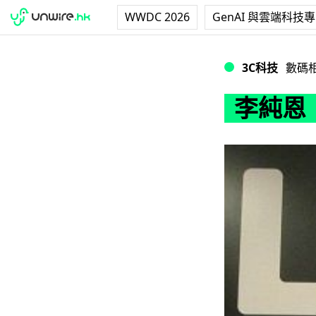
WWDC 2026
GenAI 與雲端科技
李純恩．黃岳永．方
3C科技
數碼
李純恩．