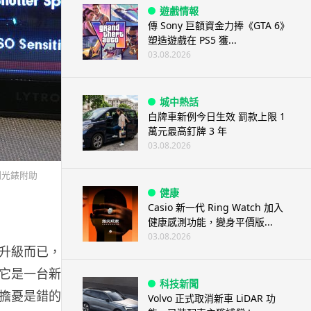
遊戲情報
傳 Sony 巨額資金力捧《GTA 6》
塑造遊戲在 PS5 獲...
03.08.2026
城中熱話
白牌車新例今日生效 罰款上限 1
萬元最高釘牌 3 年
03.08.2026
 測光錶附助
健康
Casio 新一代 Ring Watch 加入
健康感測功能，變身平價版...
03.08.2026
升級而已，全無新意。現在我終於等到一台革命性的電子
是一台新定位的影像產品，跟傳統數碼相機的玩法很不一樣
科技新聞
是錯的，原來很多港人也在期待著，當我第一次分享 Ly
Volvo 正式取消新車 LiDAR 功