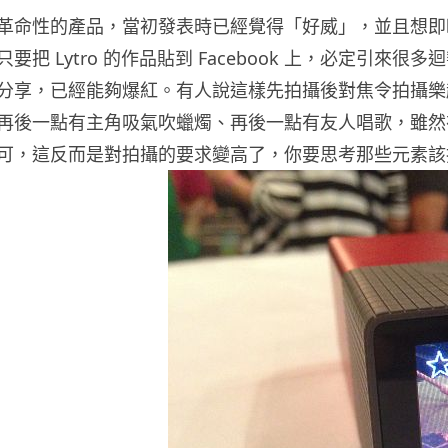
革命性的產品，當初發表時已經覺得「好威」，並且想即
要把 Lytro 的作品貼到 Facebook 上，必定引來
分享，已經能夠爆紅。有人說這樣先拍攝後對焦令拍攝樂
再後一點有主角吸氣吹蠟燭、再後一點有友人唱歌，雖然
可，這反而是對拍攝的要求變高了，你要思考那些元素該