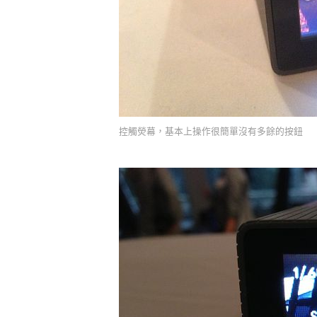
控觸熒幕，基本上操作很簡單沒有多餘的按鈕