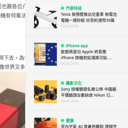
re 早前也跟各位介紹過這台如叮噹法寶般的神奇相機。它可
汽車科技
Tesla 無預警推出兒童車 無電池
相機有何看法
電機一樣秒殺 炒至約港幣39萬
04.08.2026
iPhone app
歐盟再發功 Apple 終答應
繼續用下去，為何要更換呢？就是為了「玩具」嘛！今次這
iPhone 跨機剪貼簿將可貼 ...
04.08.2026
像世界又多了一個新玩具！
攝影文化
Sony 授權鏡頭名單公佈 中國廠
平價鏡頭全數缺席 Nikon 已...
04.08.2026
健康
室內空氣 40 度暑熱難耐 德國空