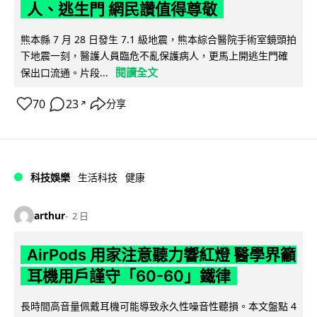
人、逃生門 網民讚值得尊敬
熊本縣 7 月 28 日發生 7.1 級地震，熊本綜合醫院手術室鏡頭拍
下地震一刻，醫護人員臨危不亂保護病人，更馬上開逃生門確
閱讀全文
保出口流通。片段...
70
23
分享
↗
科技娛樂
生活科技
健康
arthur
2 日
AirPods 用家注意聽力響紅燈 醫學界籲
耳機用戶謹守「60-60」鐵律
長時間高音量佩戴耳機可能導致永久性噪音性聽損。本文盤點 4