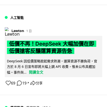
人工智能
Lawton
1 日
低價不再！DeepSeek 大幅加價在即
低價搶客反釀運算資源告急
DeepSeek 因低價策略掀起需求熱潮，運算資源不勝負荷，官
方於 8 月 6 日宣布即將大幅上調 API 收費，惟未公布具體加
閱讀全文
幅。事件與...
69
19
分享
↗