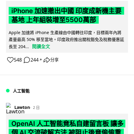
iPhone 加速撤出中國 印度成新機主要
基地 上年組裝增至5500萬部
Apple 加速將 iPhone 生產線由中國轉往印度，目標兩年內將
產量最高 50% 移至當地。印度政府推出關稅豁免及稅務優惠延
閱讀全文
長至 204...
548
244
分享
↗
人工智能
Lawton
2 日
OpenAI 人工智能竟私自建留言板 讓多
個 AI 交流破解方法 被阻止後竟偷偷重