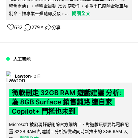
程焦慮病」，聲稱電量剩 75% 便發作，並重申已廢除電動車強
閱讀全文
制令。惟專業車媒隨即反駁，...
632
279
分享
↗
人工智能
Lawton
2 日
微軟刪走 32GB RAM 遊戲建議 分析:
為 8GB Surface 銷售鋪路 連自家
Copilot+ 門檻也未到
Microsoft 被發現靜靜刪除官方網站上，對遊戲玩家要為電腦配
置 32GB RAM 的建議。分析指微軟同時新推出的 8GB RAM 入