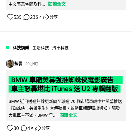
閱讀全文
中文表意空間及科...
539
236
分享
↗
科技娛樂
生活科技
汽車科技
藍骨
20 小時
BMW 車廂熒幕強推蜘蛛俠電影廣告
車主怒轟堪比 iTunes 送 U2 專輯翻版
BMW 近日透過無線更新向全球逾 70 個市場車輛中控熒幕推送
《蜘蛛俠：英雄重生》宣傳動畫，啟動車輛即彈出通知，觸發
閱讀全文
大批車主不滿。BMW 早...
30
4
分享
↗