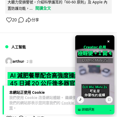
大聽力受損警號，介紹科學護耳的「60-60 原則」及 Apple 內
閱讀全文
置防護功能，...
20
分享
×
人工智能
arthur
2 日
AI 減肥餐單配合高強度操練 成都男
45 日減 20 公斤後多器官衰竭
本網站正使用 Cookie
成都一名男子跟隨 AI 制訂高強度減脂計劃，45 日內減去約 20
我們使用 Cookie 改善網站體驗。 繼續使用
🎵
公斤後昏迷送院。醫生診斷他患上尿源性膿毒症、膿毒性休克
⛶
我們的網站即表示您同意我們的
Cookie 政
閱讀全文
及多器官功能障礙。...
策
。
📖 詳細評測
→