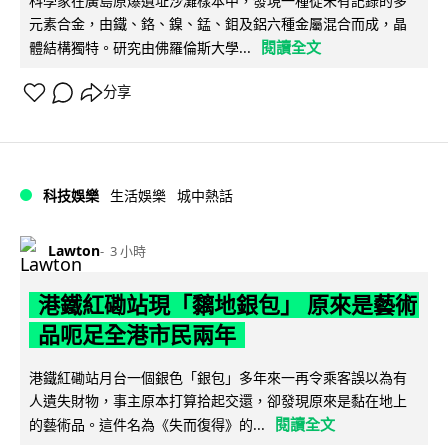
科學家在廣島原爆遺址沙灘樣本中，發現一種從未有記錄的多
元素合金，由鐵、鉻、鎳、錳、鉬及鋁六種金屬混合而成，晶
閱讀全文
體結構獨特。研究由佛羅倫斯大學...
分享
科技娛樂
生活娛樂
城中熱話
Lawton
3 小時
港鐵紅磡站現「黐地銀包」 原來是藝術
品呃足全港市民兩年
港鐵紅磡站月台一個銀色「銀包」多年來一再令乘客誤以為有
人遺失財物，事主原本打算拾起交還，卻發現原來是黏在地上
閱讀全文
的藝術品。這件名為《失而復得》的...