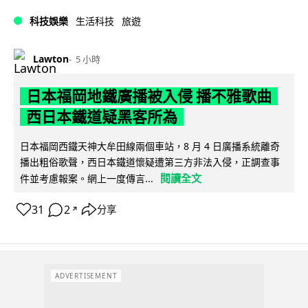
科技娛樂
生活科技
旅遊
Lawton
5 小時
日本福岡地鐵廣播被入侵 播不雅歌曲
西日本鐵道疑黑客所為
日本福岡西鐵天神大牟田線兩個車站，8 月 4 日廣播系統離奇
播出粗俗歌聲，西日本鐵道懷疑遭第三方非法入侵，正調查事
閱讀全文
件並考慮報案。網上一度傳言...
31
2
分享
↗
ADVERTISEMENT