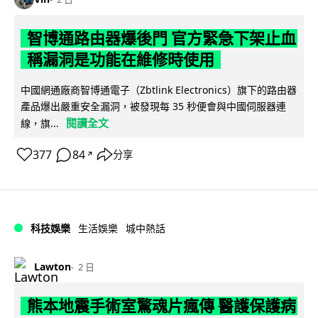
智博通路由器爆後門 官方緊急下架止血
稱漏洞是功能在維修時使用
中國網通廠商智博通電子（Zbtlink Electronics）旗下的路由器
產品爆出嚴重安全漏洞，被發現每 35 秒便會與中國伺服器連
閱讀全文
線，旗...
377
84
分享
↗
科技娛樂
生活娛樂
城中熱話
Lawton
2 日
熊本地震手術室驚魂片瘋傳 醫護保護病