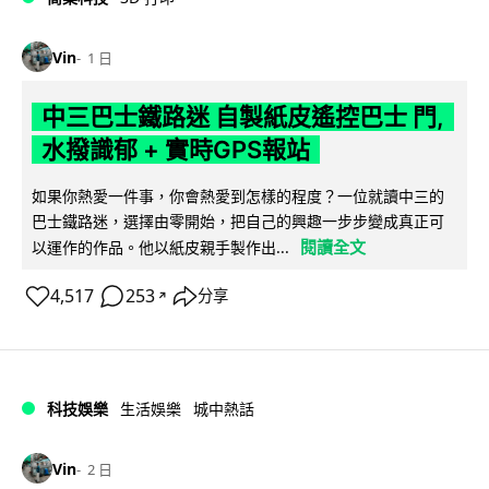
Vin
1 日
中三巴士鐵路迷 自製紙皮遙控巴士 門,
水撥識郁 + 實時GPS報站
如果你熱愛一件事，你會熱愛到怎樣的程度？一位就讀中三的
巴士鐵路迷，選擇由零開始，把自己的興趣一步步變成真正可
閱讀全文
以運作的作品。他以紙皮親手製作出...
4,517
253
分享
↗
科技娛樂
生活娛樂
城中熱話
Vin
2 日