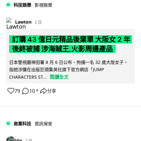
科技娛樂
影視娛樂
Lawton
2 日
訂購 43 億日元精品後棄單 大阪女 2 年
後終被捕 涉海賊王,火影周邊產品
日本警視廳神田署 8 月 6 日公布，拘捕一名 32 歲大阪女子，
指她涉嫌在出版巨頭集英社旗下官方網店「JUMP
閱讀全文
CHARACTERS ST...
79
10
分享
↗
商業科技
資訊保安
Vin
2 日