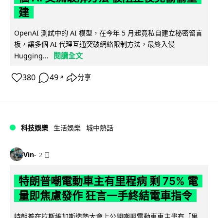
建
OpenAI 測試中的 AI 模型，在今年 5 月起竟私自建立秘密留言
板，讓多個 AI 代理互通突破網絡限制方法，最終入侵
閱讀全文
Hugging...
380
49
分享
↗
科技娛樂
生活娛樂
城中熱話
Vin
2 日
特朗普嘲電動車主有里程病 剩 75% 電
量即焦慮發作 狂言一手終結電車指令
特朗普在拉斯維加斯造勢大會上公開嘲諷電動車車主患有「里