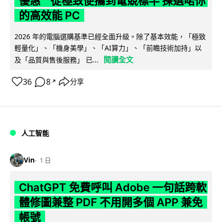
優惠 從極致便攜到電競標竿 揀選啱你
的高效能 PC
2026 年的電腦選購基準已經全面升級。除了基本效能，「極致
輕量化」、「機身美學」、「AI算力」、「前瞻技術加持」以
閱讀全文
及「品質與售後服務」 已...
36
8
分享
↗
人工智能
Vin
1 日
ChatGPT 免費呼叫 Adobe 一句話跨軟
體修圖兼整 PDF 不用開多個 APP 兼免
帳號