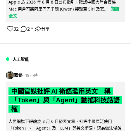
Apple 於 2026 年 8 月 8 日公布指引，確認中國大陸合資格
閱讀
Mac 用戶可將阿里巴巴千問 (Qwen) 接駁至 Siri 及寫...
全文
32
2
分享
↗
人工智能
藍骨
19 小時
中國官媒批評 AI 術語濫用英文 稱
「Token」與「Agent」動搖科技話語
權
人民網旗下評論於 8 月 6 日發表文章，批評中國廣泛使用
「Token」、「Agent」及「LLM」等英文術語，認為做法侵蝕