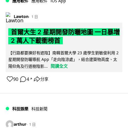
iOS App
應用軟件
應用軟件
Lawton
1 日
首爾大生 2 星期開發防曬地圖 一日暴增
2 萬人下載衝榜首
【行路都要揀好有遮陰】南韓首爾大學 23 歲學生劉敏俊利用 2
星期開發防曬導航 App「走向陰涼處」，結合建築物高度、太
閱讀全文
陽仰角及行道樹陰影...
90
4
分享
↗
科技娛樂
科技新聞
arthur
1 日