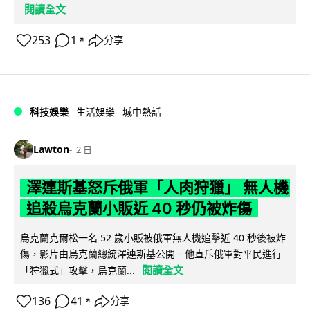
閱讀全文
253
1
分享
↗
科技娛樂
生活娛樂
城中熱話
Lawton
2 日
澤連斯基怒斥俄軍「人肉狩獵」 無人機
追殺烏克蘭小販近 40 秒仍被炸傷
烏克蘭克爾松一名 52 歲小販被俄軍無人機追擊近 40 秒後被炸
傷，影片由烏克蘭總統澤連斯基公開。他直斥俄軍對平民進行
閱讀全文
「狩獵式」攻擊，烏克蘭...
136
41
分享
↗