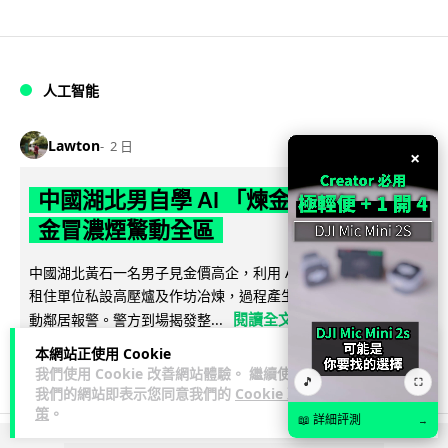
人工智能
Lawton
2 日
×
中國湖北男自學 AI 「煉金術」 屋內煉
金冒濃煙驚動全區
中國湖北黃石一名男子見金價高企，利用 AI 自學提煉黃金，在
租住單位私設高壓爐及作坊冶煉，過程產生大量刺鼻濃煙，驚
閱讀全文
動鄰居報警。警方到場揭發整...
本網站正使用 Cookie
114
8
分享
↗
我們使用 Cookie 改善網站體驗。 繼續使用
🎵
⛶
我們的網站即表示您同意我們的
Cookie 政
策
。
📖 詳細評測
→