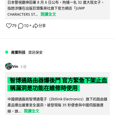
日本警視廳神田署 8 月 6 日公布，拘捕一名 32 歲大阪女子，
指她涉嫌在出版巨頭集英社旗下官方網店「JUMP
閱讀全文
CHARACTERS ST...
79
10
分享
↗
商業科技
資訊保安
Vin
2 日
智博通路由器爆後門 官方緊急下架止血
稱漏洞是功能在維修時使用
中國網通廠商智博通電子（Zbtlink Electronics）旗下的路由器
產品爆出嚴重安全漏洞，被發現每 35 秒便會與中國伺服器連
閱讀全文
線，旗...