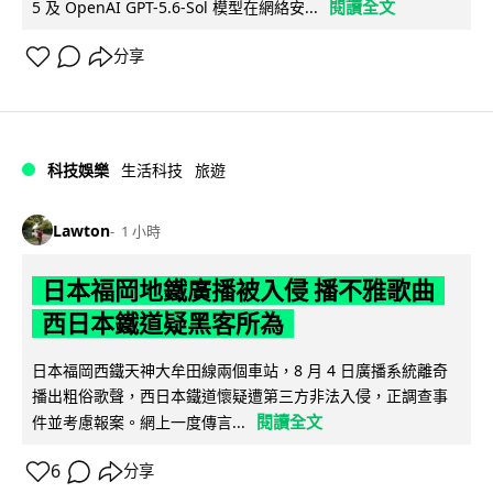
閱讀全文
5 及 OpenAI GPT-5.6-Sol 模型在網絡安...
分享
科技娛樂
生活科技
旅遊
Lawton
1 小時
日本福岡地鐵廣播被入侵 播不雅歌曲
西日本鐵道疑黑客所為
日本福岡西鐵天神大牟田線兩個車站，8 月 4 日廣播系統離奇
播出粗俗歌聲，西日本鐵道懷疑遭第三方非法入侵，正調查事
閱讀全文
件並考慮報案。網上一度傳言...
6
分享