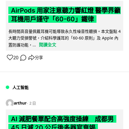
AirPods 用家注意聽力響紅燈 醫學界籲
耳機用戶謹守「60-60」鐵律
長時間高音量佩戴耳機可能導致永久性噪音性聽損。本文盤點 4
大聽力受損警號，介紹科學護耳的「60-60 原則」及 Apple 內
閱讀全文
置防護功能，...
20
分享
人工智能
arthur
2 日
AI 減肥餐單配合高強度操練 成都男
45 日減 20 公斤後多器官衰竭