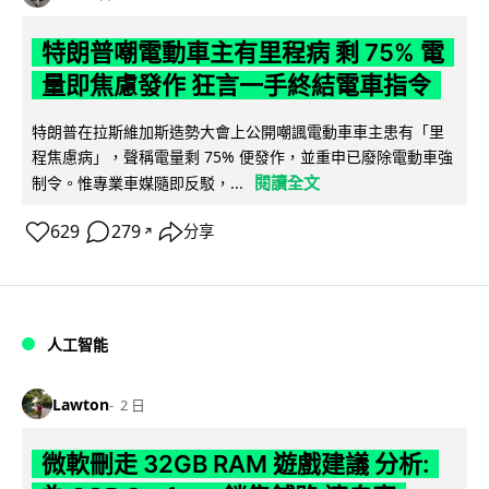
特朗普嘲電動車主有里程病 剩 75% 電
量即焦慮發作 狂言一手終結電車指令
特朗普在拉斯維加斯造勢大會上公開嘲諷電動車車主患有「里
程焦慮病」，聲稱電量剩 75% 便發作，並重申已廢除電動車強
閱讀全文
制令。惟專業車媒隨即反駁，...
629
279
分享
↗
人工智能
Lawton
2 日
微軟刪走 32GB RAM 遊戲建議 分析: