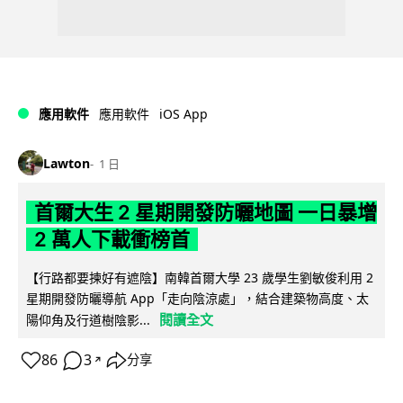
iOS App
應用軟件
應用軟件
Lawton
1 日
首爾大生 2 星期開發防曬地圖 一日暴增
2 萬人下載衝榜首
【行路都要揀好有遮陰】南韓首爾大學 23 歲學生劉敏俊利用 2
星期開發防曬導航 App「走向陰涼處」，結合建築物高度、太
閱讀全文
陽仰角及行道樹陰影...
86
3
分享
↗