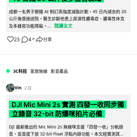
成都一名男子跟隨 AI 制訂高強度減脂計劃，45 日內減去約 20
公斤後昏迷送院。醫生診斷他患上尿源性膿毒症、膿毒性休克
閱讀全文
及多器官功能障礙。...
23
4
分享
↗
3C科技
家居無線
影音產品
Vin
2 日
DJI Mic Mini 2s 實測 四發一收同步獨
立錄音 32-bit 防爆咪拍片必備
DJI 最新推出的 Mic Mini 2s 無線咪支援「四發一收」分軌錄
音，並首度下放 32-bit Float 浮點內錄功能。本文經實測其...