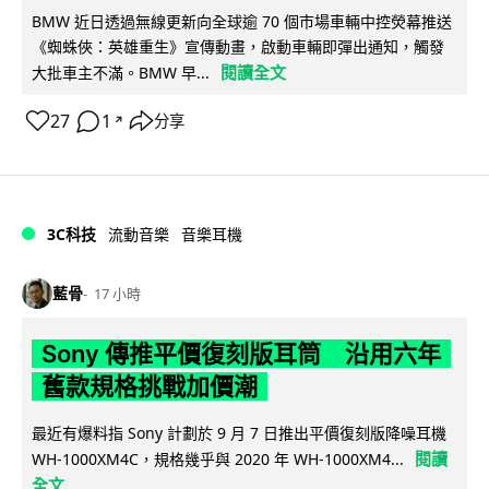
BMW 近日透過無線更新向全球逾 70 個市場車輛中控熒幕推送
《蜘蛛俠：英雄重生》宣傳動畫，啟動車輛即彈出通知，觸發
閱讀全文
大批車主不滿。BMW 早...
27
1
分享
↗
3C科技
流動音樂
音樂耳機
藍骨
17 小時
Sony 傳推平價復刻版耳筒 沿用六年
舊款規格挑戰加價潮
最近有爆料指 Sony 計劃於 9 月 7 日推出平價復刻版降噪耳機
閱讀
WH-1000XM4C，規格幾乎與 2020 年 WH-1000XM4...
全文