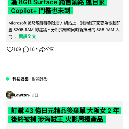
為 8GB Surface 銷售鋪路 連自家
Copilot+ 門檻也未到
Microsoft 被發現靜靜刪除官方網站上，對遊戲玩家要為電腦配
置 32GB RAM 的建議。分析指微軟同時新推出的 8GB RAM 入
閱讀全文
門...
169
16
分享
↗
科技娛樂
影視娛樂
Lawton
2 日
訂購 43 億日元精品後棄單 大阪女 2 年
後終被捕 涉海賊王,火影周邊產品