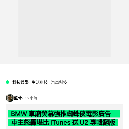
科技娛樂
生活科技
汽車科技
藍骨
16 小時
BMW 車廂熒幕強推蜘蛛俠電影廣告
車主怒轟堪比 iTunes 送 U2 專輯翻版