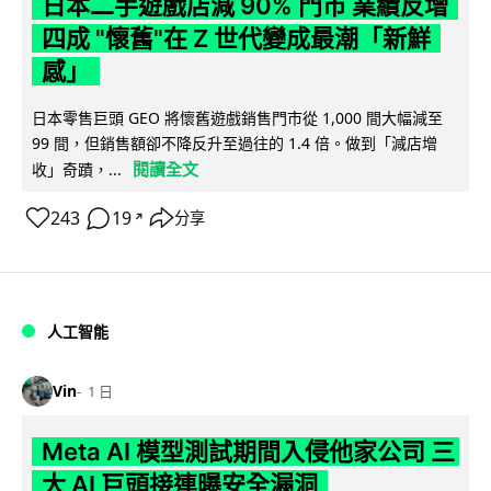
日本二手遊戲店減 90% 門市 業績反增
四成 "懷舊"在 Z 世代變成最潮「新鮮
感」
日本零售巨頭 GEO 將懷舊遊戲銷售門市從 1,000 間大幅減至
99 間，但銷售額卻不降反升至過往的 1.4 倍。做到「減店增
閱讀全文
收」奇蹟，...
243
19
分享
↗
人工智能
Vin
1 日
Meta AI 模型測試期間入侵他家公司 三
大 AI 巨頭接連曝安全漏洞