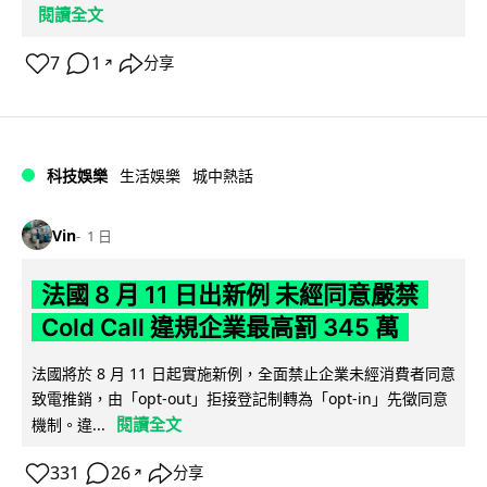
閱讀全文
7
1
分享
↗
科技娛樂
生活娛樂
城中熱話
Vin
1 日
法國 8 月 11 日出新例 未經同意嚴禁
Cold Call 違規企業最高罰 345 萬
法國將於 8 月 11 日起實施新例，全面禁止企業未經消費者同意
致電推銷，由「opt-out」拒接登記制轉為「opt-in」先徵同意
閱讀全文
機制。違...
331
26
分享
↗