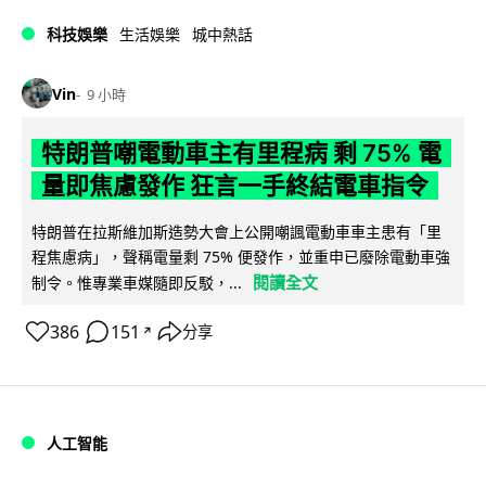
科技娛樂
生活娛樂
城中熱話
Vin
9 小時
特朗普嘲電動車主有里程病 剩 75% 電
量即焦慮發作 狂言一手終結電車指令
特朗普在拉斯維加斯造勢大會上公開嘲諷電動車車主患有「里
程焦慮病」，聲稱電量剩 75% 便發作，並重申已廢除電動車強
閱讀全文
制令。惟專業車媒隨即反駁，...
386
151
分享
↗
人工智能