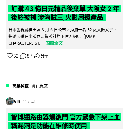
訂購 43 億日元精品後棄單 大阪女 2 年
後終被捕 涉海賊王,火影周邊產品
日本警視廳神田署 8 月 6 日公布，拘捕一名 32 歲大阪女子，
指她涉嫌在出版巨頭集英社旗下官方網店「JUMP
閱讀全文
CHARACTERS ST...
52
8
分享
↗
商業科技
資訊保安
Vin
11 小時
智博通路由器爆後門 官方緊急下架止血
稱漏洞是功能在維修時使用