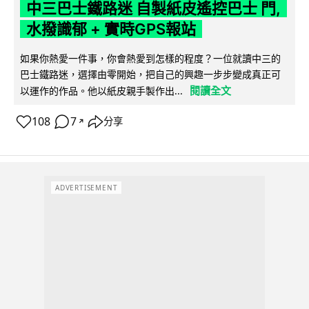
中三巴士鐵路迷 自製紙皮遙控巴士 門,
水撥識郁 + 實時GPS報站
如果你熱愛一件事，你會熱愛到怎樣的程度？一位就讀中三的
巴士鐵路迷，選擇由零開始，把自己的興趣一步步變成真正可
閱讀全文
以運作的作品。他以紙皮親手製作出...
108
7
分享
↗
ADVERTISEMENT