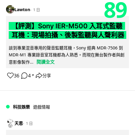
89
Lawton
1 日
【評測】Sony IER-M500 入耳式監聽
耳機：現場拍攝、後製監聽與人聲利器
談到專業混音專用的聲音監聽耳機，Sony 經典 MDR-7506 到
MDR-M1 專業錄音室耳機都為人熟悉。而現在舞台製作者與創
閱讀全文
意影像製作...
36
4
分享
↗
科技娛樂
遊戲情報
天恩
1 日