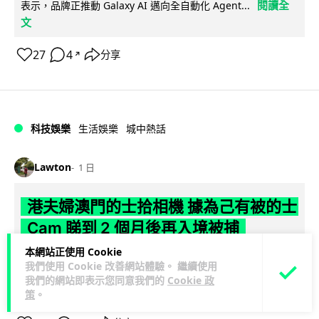
閱讀全
表示，品牌正推動 Galaxy AI 邁向全自動化 Agent...
文
27
4
分享
↗
科技娛樂
生活娛樂
城中熱話
Lawton
1 日
港夫婦澳門的士拾相機 據為己有被的士
Cam 睇到 2 個月後再入境被捕
本網站正使用 Cookie
一對香港夫婦今年 5 月遊澳門乘的士拾獲他人遺留相機及電
我們使用 Cookie 改善網站體驗。 繼續使用
池，拾遺不報並帶返香港自用。兩人本月 2 日經港珠澳大橋再
我們的網站即表示您同意我們的
Cookie 政
閱讀全文
次入境澳門時，被治安警察局...
策
。