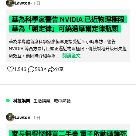
Lawton
1 日
華為科學家警告 NVIDIA 已近物理極限
華為「韜定律」可繞過摩爾定律瓶頸
華為半導體首席科學家廖恒罕見接受近 5 小時專訪，警告
NVIDIA 等西方晶片巨頭正逼近物理極限，傳統製程升級已失經
閱讀全文
濟效益。他同時介紹華為...
1,546
593
分享
↗
科技娛樂
生活娛樂
城中熱話
Lawton
1 日
家長無得慳錢買二手書 電子啟動碼鎖死