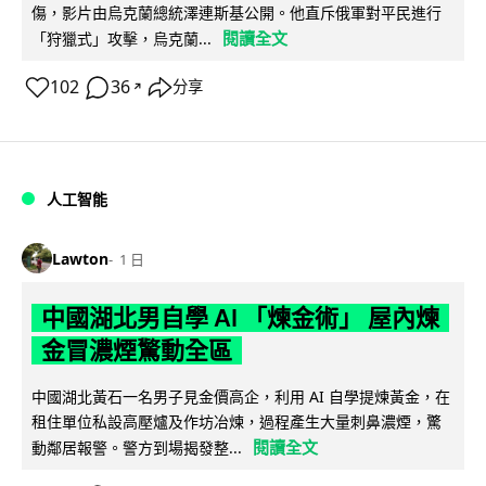
傷，影片由烏克蘭總統澤連斯基公開。他直斥俄軍對平民進行
閱讀全文
「狩獵式」攻擊，烏克蘭...
102
36
分享
↗
人工智能
Lawton
1 日
中國湖北男自學 AI 「煉金術」 屋內煉
金冒濃煙驚動全區
中國湖北黃石一名男子見金價高企，利用 AI 自學提煉黃金，在
租住單位私設高壓爐及作坊冶煉，過程產生大量刺鼻濃煙，驚
閱讀全文
動鄰居報警。警方到場揭發整...