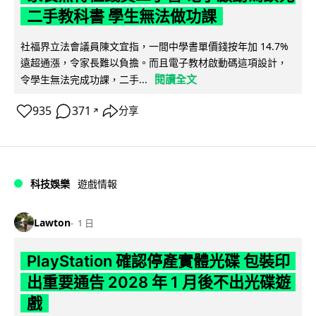
二手教科書 學生無法做功課
社福界立法會議員陳文宜指，一間中學書單價錢按年加 14.7%
遠超通漲，令家長難以負擔。而且電子教材啟動碼這項設計，
閱讀全文
令學生無法完成功課，二手...
935
371
分享
↗
科技娛樂
遊戲情報
Lawton
1 日
PlayStation 確認停產實體光碟 包裝印
出重要通告 2028 年 1 月後不出光碟遊
戲