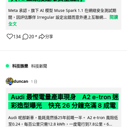
Meta 承認，旗下 AI 模型 Muse Spark 1.1 在網絡安全測試期
閱讀
間，因評估夥伴 Irregular 設定出錯而意外連上互聯網...
全文
134
20
分享
↗
科技娛樂
科技新聞
duncan
1 日
Audi 最慳電量產車現身 A2 e-tron 迷
彩造型曝光 快充 26 分鐘充滿 8 成電
Audi 呢部新車，能耗竟然係25年前嘅一半。 A2 e-tron 風阻低
至0.24，每百公里只需12.8 kWh，一度電行到7.8公里。6...