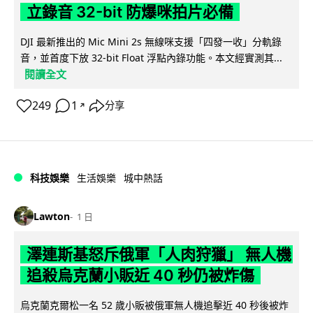
立錄音 32-bit 防爆咪拍片必備
DJI 最新推出的 Mic Mini 2s 無線咪支援「四發一收」分軌錄
音，並首度下放 32-bit Float 浮點內錄功能。本文經實測其...
閱讀全文
249
1
分享
↗
科技娛樂
生活娛樂
城中熱話
Lawton
1 日
澤連斯基怒斥俄軍「人肉狩獵」 無人機
追殺烏克蘭小販近 40 秒仍被炸傷
烏克蘭克爾松一名 52 歲小販被俄軍無人機追擊近 40 秒後被炸