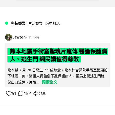
科技娛樂
生活娛樂
城中熱話
Lawton
11 小時
熊本地震手術室驚魂片瘋傳 醫護保護病
人、逃生門 網民讚值得尊敬
熊本縣 7 月 28 日發生 7.1 級地震，熊本綜合醫院手術室鏡頭拍
下地震一刻，醫護人員臨危不亂保護病人，更馬上開逃生門確
閱讀全文
保出口流通。片段...
51
15
分享
↗