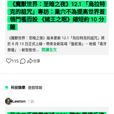
《魔獸世界：至暗之夜》12.1 「烏拉特
克的詛咒」專訪：巢穴不為提高世界首
領門檻而設 《諸王之眠》縮短約 10 分
鐘
《魔獸世界：至暗之夜》版本更新 12.1「烏拉特克的詛咒」將
於 8 月 13 日正式上線，帶來全新區域「盤蛇島」、地城「毒牙
閱讀全文
祭壇」、新型態世...
115
分享
科技娛樂
遊戲情報
Lawton
1 日