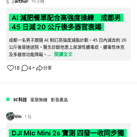
arthur
15 小時
AI 減肥餐單配合高強度操練 成都男
45 日減 20 公斤後多器官衰竭
成都一名男子跟隨 AI 制訂高強度減脂計劃，45 日內減去約 20
公斤後昏迷送院。醫生診斷他患上尿源性膿毒症、膿毒性休克
閱讀全文
及多器官功能障礙。...
18
4
分享
↗
3C科技
家居無線
影音產品
Vin
1 日
DJI Mic Mini 2s 實測 四發一收同步獨