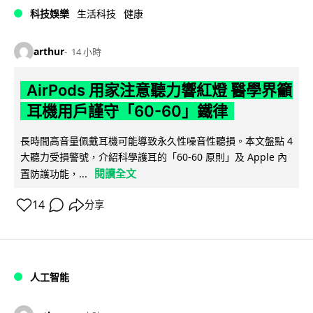
科技娛樂
生活科技
健康
arthur
14 小時
AirPods 用家注意聽力響紅燈 醫學界籲
耳機用戶謹守「60-60」鐵律
長時間高音量佩戴耳機可能導致永久性噪音性聽損。本文盤點 4
大聽力受損警號，介紹科學護耳的「60-60 原則」及 Apple 內
閱讀全文
置防護功能，...
14
分享
人工智能