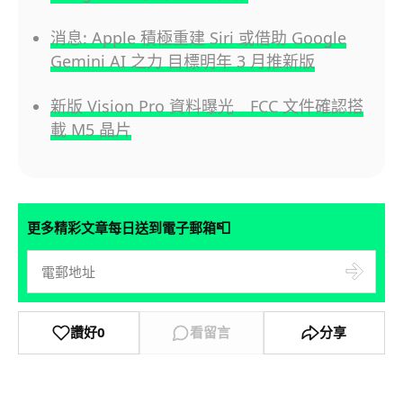
消息: Apple 積極重建 Siri 或借助 Google
Gemini AI 之力 目標明年 3 月推新版
新版 Vision Pro 資料曝光 FCC 文件確認搭
載 M5 晶片
📮
更多精彩文章每日送到電子郵箱
讚好
0
看留言
分享