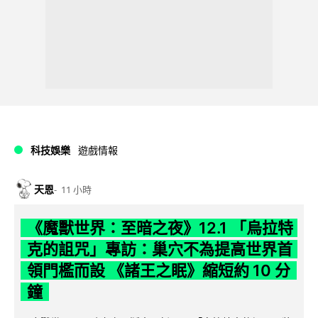
科技娛樂
遊戲情報
天恩
11 小時
《魔獸世界：至暗之夜》12.1 「烏拉特
克的詛咒」專訪：巢穴不為提高世界首
領門檻而設 《諸王之眠》縮短約 10 分
鐘