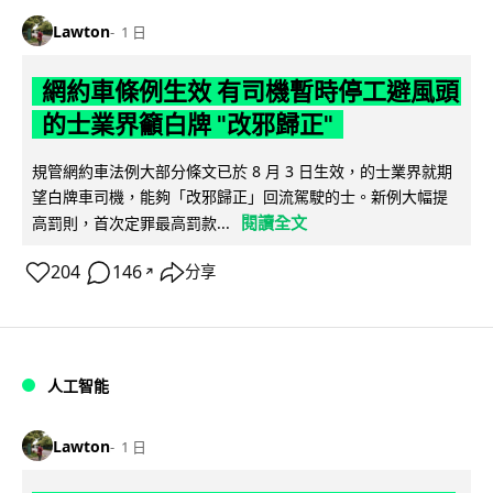
Lawton
1 日
網約車條例生效 有司機暫時停工避風頭
的士業界籲白牌 "改邪歸正"
規管網約車法例大部分條文已於 8 月 3 日生效，的士業界就期
望白牌車司機，能夠「改邪歸正」回流駕駛的士。新例大幅提
閱讀全文
高罰則，首次定罪最高罰款...
204
146
分享
↗
人工智能
Lawton
1 日