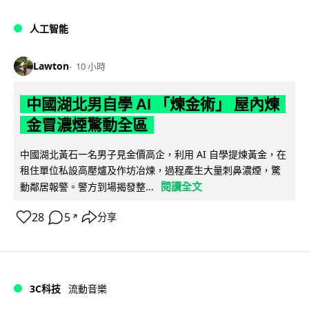
人工智能
Lawton
10 小時
中國湖北男自學 AI 「煉金術」 屋內煉
金冒濃煙驚動全區
中國湖北黃石一名男子見金價高企，利用 AI 自學提煉黃金，在
租住單位私設高壓爐及作坊冶煉，過程產生大量刺鼻濃煙，驚
閱讀全文
動鄰居報警。警方到場揭發整...
28
5
分享
↗
3C科技
流動音樂