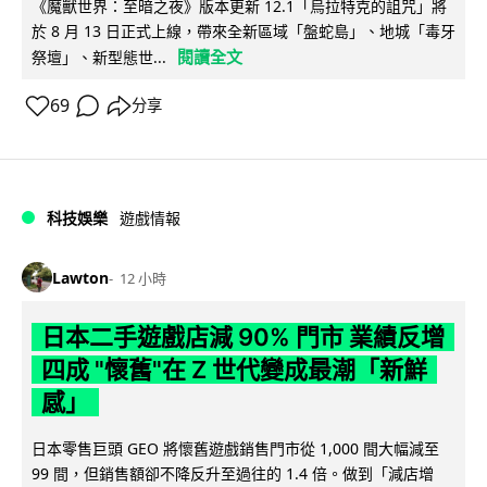
《魔獸世界：至暗之夜》版本更新 12.1「烏拉特克的詛咒」將
於 8 月 13 日正式上線，帶來全新區域「盤蛇島」、地城「毒牙
閱讀全文
祭壇」、新型態世...
69
分享
科技娛樂
遊戲情報
Lawton
12 小時
日本二手遊戲店減 90% 門市 業績反增
四成 "懷舊"在 Z 世代變成最潮「新鮮
感」
日本零售巨頭 GEO 將懷舊遊戲銷售門市從 1,000 間大幅減至
99 間，但銷售額卻不降反升至過往的 1.4 倍。做到「減店增