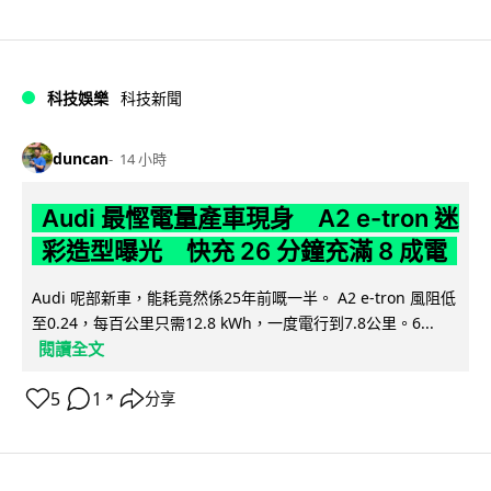
科技娛樂
科技新聞
duncan
14 小時
Audi 最慳電量產車現身 A2 e-tron 迷
彩造型曝光 快充 26 分鐘充滿 8 成電
Audi 呢部新車，能耗竟然係25年前嘅一半。 A2 e-tron 風阻低
至0.24，每百公里只需12.8 kWh，一度電行到7.8公里。6...
閱讀全文
5
1
分享
↗