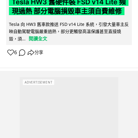
Tesla HW3 舊硬件裝 FSD v14 Lite 頻
現過熱 部分電腦損毀車主須自費維修
Tesla 向 HW3 舊車款推送 FSD v14 Lite 系統，引發大量車主反
映自動駕駛電腦嚴重過熱，部分更觸發高溫保護甚至直接燒
閱讀全文
毀，須...
6
分享
ADVERTISEMENT