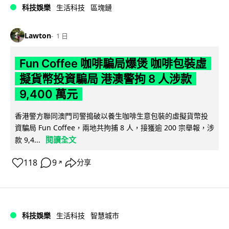
科技娛樂
生活科技
區塊鏈
Lawton
1 日
Fun Coffee 咖啡騙局爆煲 咖啡包裝虛
擬貨幣投資騙局 港澳警拘 8 人涉款
9,400 萬元
香港警方聯同澳門司警搗破以養生咖啡生意包裝的虛擬貨幣投
資騙局 Fun Coffee，兩地共拘捕 8 人，接獲逾 200 宗舉報，涉
閱讀全文
款 9,4...
118
9
分享
↗
科技娛樂
生活科技
智慧城市