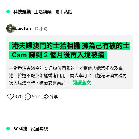
科技娛樂
生活娛樂
城中熱話
Lawton
17 小時
港夫婦澳門的士拾相機 據為己有被的士
Cam 睇到 2 個月後再入境被捕
一對香港夫婦今年 5 月遊澳門乘的士拾獲他人遺留相機及電
池，拾遺不報並帶返香港自用。兩人本月 2 日經港珠澳大橋再
閱讀全文
次入境澳門時，被治安警察局...
376
56
分享
↗
3C科技
家居無線