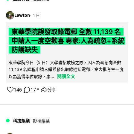
Lawton
1 日
東華學院誤發取錄電郵 全數 11,139 名
申請人一度空歡喜 專家:人為疏忽+系統
防護缺失
東華學院今日（5 日）大學聯招放榜之際，因人為疏忽向全數
11,139 名課程申請人錯誤發出取錄通知電郵，令大批考生一度
閱讀全文
以為獲得學位取錄，事...
146
17
分享
↗
科技娛樂
影視娛樂