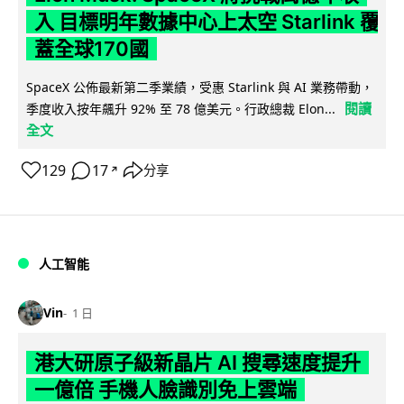
入 目標明年數據中心上太空 Starlink 覆
蓋全球170國
SpaceX 公佈最新第二季業績，受惠 Starlink 與 AI 業務帶動，
閱讀
季度收入按年飆升 92% 至 78 億美元。行政總裁 Elon...
全文
129
17
分享
↗
人工智能
Vin
1 日
港大研原子級新晶片 AI 搜尋速度提升
一億倍 手機人臉識別免上雲端