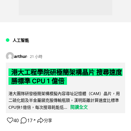
人工智能
arthur
21 小時
港大工程學院研極簡架構晶片 搜尋速度
勝標準 CPU 1 億倍
港大團隊研發極簡架構模擬內容尋址記憶體（CAM）晶片，用
二硫化鉬及半金屬銻克服傳輸瓶頸，漢明距離計算速度比標準
閱讀全文
CPU快1億倍，每次搜尋耗能低...
40
17
分享
↗