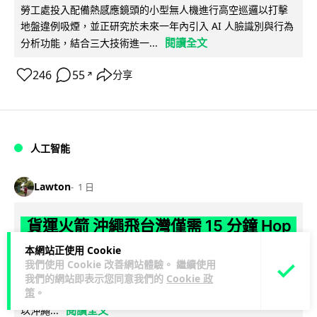
勞工處投入配備熱感應鏡頭的小型無人機進行高空巡邏以打擊
地盤違例吸煙，並正研究於未來一年內引入 AI 人臉識別與行為
閱讀全文
分析功能，結合三大技術進一...
246
55
分享
↗
人工智能
Lawton
1 日
貨運火箭 沖繩飛台灣僅需 15 分鐘 Hop
Aero 將 550 磅貨物運送至 725 公里外
本網站正使用 Cookie
我們使用 Cookie 改善網站體驗。 繼續使用
【真正用火箭送貨】美國初創 Hop Aero 公開自動駕駛貨運火
我們的網站即表示您同意我們的
Cookie 政
策
。
箭，聲稱可在 15 分鐘內將 250 公斤物資投送 750 公里外，並
閱讀全文
以沖繩...