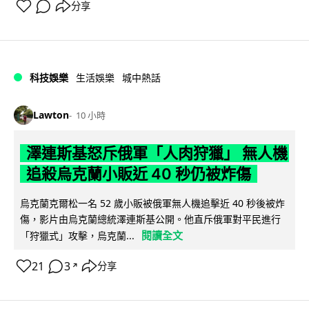
分享
科技娛樂
生活娛樂
城中熱話
Lawton
10 小時
澤連斯基怒斥俄軍「人肉狩獵」 無人機
追殺烏克蘭小販近 40 秒仍被炸傷
烏克蘭克爾松一名 52 歲小販被俄軍無人機追擊近 40 秒後被炸
傷，影片由烏克蘭總統澤連斯基公開。他直斥俄軍對平民進行
閱讀全文
「狩獵式」攻擊，烏克蘭...
21
3
分享
↗