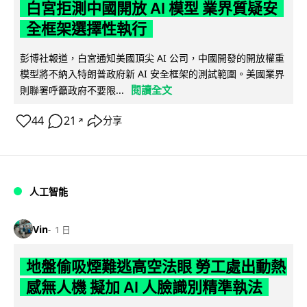
白宮拒測中國開放 AI 模型 業界質疑安
全框架選擇性執行
彭博社報道，白宮通知美國頂尖 AI 公司，中國開發的開放權重
模型將不納入特朗普政府新 AI 安全框架的測試範圍。美國業界
閱讀全文
則聯署呼籲政府不要限...
44
21
分享
↗
人工智能
Vin
1 日
地盤偷吸煙難逃高空法眼 勞工處出動熱
感無人機 擬加 AI 人臉識別精準執法