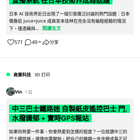
直播系統 在日本技術界成為話題
日本 AI 技術界近日出現了一個引發廣泛討論的熱門話題：日本
偶像前 Juice=Juice 成員宮本佳林在完全沒有編程經驗的情況
閱讀全文
下，僅憑藉與...
571
49
分享
↗
商業科技
3D 打印
Vin
1 日
中三巴士鐵路迷 自製紙皮遙控巴士 門,
水撥識郁 + 實時GPS報站
如果你熱愛一件事，你會熱愛到怎樣的程度？一位就讀中三的
巴士鐵路迷，選擇由零開始，把自己的興趣一步步變成真正可