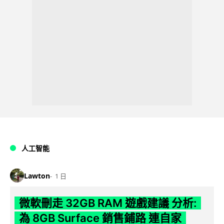
人工智能
Lawton
1 日
微軟刪走 32GB RAM 遊戲建議 分析:
為 8GB Surface 銷售鋪路 連自家