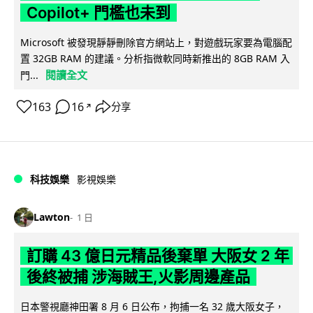
Copilot+ 門檻也未到
Microsoft 被發現靜靜刪除官方網站上，對遊戲玩家要為電腦配
置 32GB RAM 的建議。分析指微軟同時新推出的 8GB RAM 入
閱讀全文
門...
163
16
分享
↗
科技娛樂
影視娛樂
Lawton
1 日
訂購 43 億日元精品後棄單 大阪女 2 年
後終被捕 涉海賊王,火影周邊產品
日本警視廳神田署 8 月 6 日公布，拘捕一名 32 歲大阪女子，