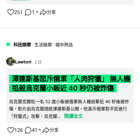
251
1
分享
↗
科技娛樂
生活娛樂
城中熱話
Lawton
2 日
澤連斯基怒斥俄軍「人肉狩獵」 無人機
追殺烏克蘭小販近 40 秒仍被炸傷
烏克蘭克爾松一名 52 歲小販被俄軍無人機追擊近 40 秒後被炸
傷，影片由烏克蘭總統澤連斯基公開。他直斥俄軍對平民進行
閱讀全文
「狩獵式」攻擊，烏克蘭...
126
41
分享
↗