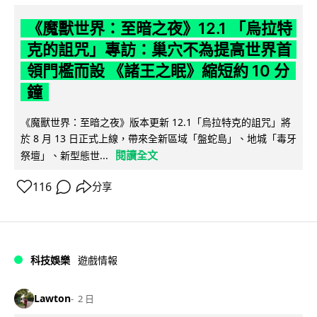
《魔獸世界：至暗之夜》12.1 「烏拉特
克的詛咒」專訪：巢穴不為提高世界首
領門檻而設 《諸王之眠》縮短約 10 分
鐘
《魔獸世界：至暗之夜》版本更新 12.1「烏拉特克的詛咒」將
於 8 月 13 日正式上線，帶來全新區域「盤蛇島」、地城「毒牙
閱讀全文
祭壇」、新型態世...
116
分享
科技娛樂
遊戲情報
Lawton
2 日