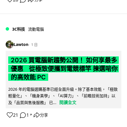
3C科技
流動電腦
Lawton
1 日
2026 買電腦新趨勢公開！ 如何享最多
優惠 從極致便攜到電競標竿 揀選啱你
的高效能 PC
2026 年的電腦選購基準已經全面升級。除了基本效能，「極致
輕量化」、「機身美學」、「AI算力」、「前瞻技術加持」以
閱讀全文
及「品質與售後服務」 已...
21
1
分享
↗