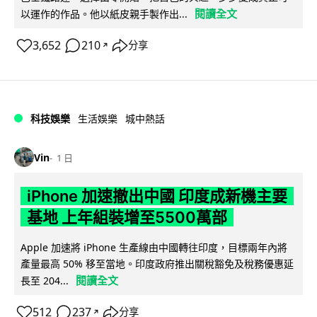
閱讀全文
以運作的作品。他以紙皮親手製作出...
3,652
210
分享
↗
科技娛樂
生活娛樂
城中熱話
Vin
1 日
iPhone 加速撤出中國 印度成新機主要
基地 上年組裝增至5500萬部
Apple 加速將 iPhone 生產線由中國轉往印度，目標兩年內將
產量最高 50% 移至當地。印度政府推出關稅豁免及稅務優惠延
閱讀全文
長至 204...
512
237
分享
↗