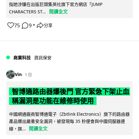
指她涉嫌在出版巨頭集英社旗下官方網店「JUMP
閱讀全文
CHARACTERS ST...
75
9
分享
↗
商業科技
資訊保安
Vin
1 日
智博通路由器爆後門 官方緊急下架止血
稱漏洞是功能在維修時使用
中國網通廠商智博通電子（Zbtlink Electronics）旗下的路由器
產品爆出嚴重安全漏洞，被發現每 35 秒便會與中國伺服器連
閱讀全文
線，旗...