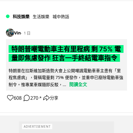
科技娛樂
生活娛樂
城中熱話
Vin
1 日
特朗普嘲電動車主有里程病 剩 75% 電
量即焦慮發作 狂言一手終結電車指令
特朗普在拉斯維加斯造勢大會上公開嘲諷電動車車主患有「里
程焦慮病」，聲稱電量剩 75% 便發作，並重申已廢除電動車強
閱讀全文
制令。惟專業車媒隨即反駁，...
608
270
分享
↗
ADVERTISEMENT