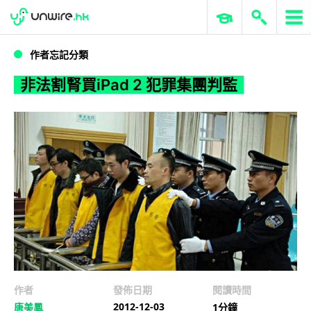
WWDC 2026
GenAI 與雲端科技專區
ERP 與商業 AI
非法割腎買iPad 2 犯罪集團判監
作者忘記分類
非法割腎買iPad 2 犯罪集團判監
作者
發佈日期
閱讀時間
2012-12-03
唐美鳳
1分鐘