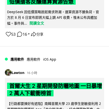
低價搶客反釀運算資源告急
DeepSeek 因低價策略掀起需求熱潮，運算資源不勝負荷，官
方於 8 月 6 日宣布即將大幅上調 API 收費，惟未公布具體加
閱讀全文
幅。事件與...
53
16
分享
↗
iOS App
應用軟件
應用軟件
Lawton
16 小時
首爾大生 2 星期開發防曬地圖 一日暴增
2 萬人下載衝榜首
【行路都要揀好有遮陰】南韓首爾大學 23 歲學生劉敏俊利用 2