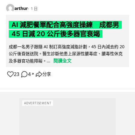
arthur
1 日
AI 減肥餐單配合高強度操練 成都男
45 日減 20 公斤後多器官衰竭
成都一名男子跟隨 AI 制訂高強度減脂計劃，45 日內減去約 20
公斤後昏迷送院。醫生診斷他患上尿源性膿毒症、膿毒性休克
閱讀全文
及多器官功能障礙。...
23
4
分享
↗
ADVERTISEMENT