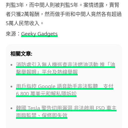
判監3年，而中間人則被判監5年。案情透露，賣腎
者只獲2萬報酬，然而做手術和中間人竟然各有超過
5萬人民幣收入。
來源：
Geeky Gadgets
相關文章:
消防處引入無人機巡查非法燃油活動 推「油
擊舉報眼」平台及熱線舉報
用戶指控 Google 語音助手非法監聽 支付
6,800 萬美元和解私隱訴訟
韓國 Tesla 警告切用漏洞 非法啟用 FSD 車主
面臨監禁、保修即失效