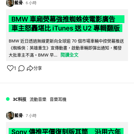
藍骨
6 小時
BMW 車廂熒幕強推蜘蛛俠電影廣告
車主怒轟堪比 iTunes 送 U2 專輯翻版
BMW 近日透過無線更新向全球逾 70 個市場車輛中控熒幕推送
《蜘蛛俠：英雄重生》宣傳動畫，啟動車輛即彈出通知，觸發
閱讀全文
大批車主不滿。BMW 早...
1
分享
3C科技
流動音樂
音樂耳機
藍骨
7 小時
Sony 傳推平價復刻版耳筒 沿用六年