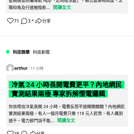
星期開發防曬導航 App「走向陰涼處」，結合建築物高度、太
閱讀全文
陽仰角及行道樹陰影...
71
3
分享
↗
科技娛樂
科技新聞
arthur
17 小時
冷氣 24 小時長開電費更平？內地網民
實測結果兩極 專家拆解慳電邏輯
你信唔信冷氣長開 24 小時，電費反而平過開開關關？內地網民
實測結果兩極，有人一個月電費只需 118 元人民幣，有人飆到
閱讀全文
過千。電力部門話不能...
28
分享