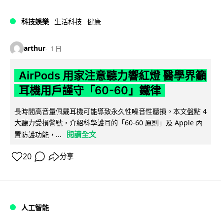
科技娛樂
生活科技
健康
arthur
1 日
AirPods 用家注意聽力響紅燈 醫學界籲
耳機用戶謹守「60-60」鐵律
長時間高音量佩戴耳機可能導致永久性噪音性聽損。本文盤點 4
大聽力受損警號，介紹科學護耳的「60-60 原則」及 Apple 內
閱讀全文
置防護功能，...
20
分享
人工智能