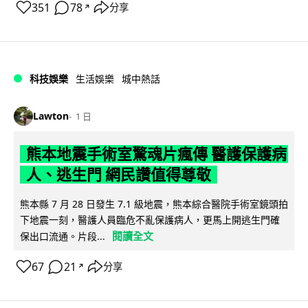
351
78
分享
↗
科技娛樂
生活娛樂
城中熱話
Lawton
1 日
熊本地震手術室驚魂片瘋傳 醫護保護病
人、逃生門 網民讚值得尊敬
熊本縣 7 月 28 日發生 7.1 級地震，熊本綜合醫院手術室鏡頭拍
下地震一刻，醫護人員臨危不亂保護病人，更馬上開逃生門確
閱讀全文
保出口流通。片段...
67
21
分享
↗