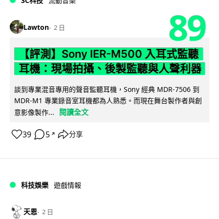
3C科技
流動音樂
89
Lawton
2 日
【評測】Sony IER-M500 入耳式監聽
耳機：現場拍攝、後製監聽與人聲利器
談到專業混音專用的聲音監聽耳機，Sony 經典 MDR-7506 到
MDR-M1 專業錄音室耳機都為人熟悉。而現在舞台製作者與創
閱讀全文
意影像製作...
39
5
分享
↗
科技娛樂
遊戲情報
天恩
2 日