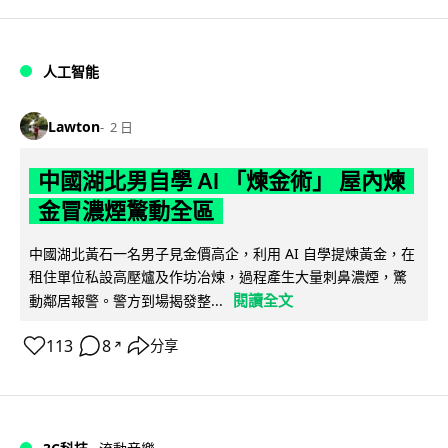
人工智能
Lawton
2 日
中國湖北男自學 AI 「煉金術」 屋內煉
金冒濃煙驚動全區
中國湖北黃石一名男子見金價高企，利用 AI 自學提煉黃金，在
租住單位私設高壓爐及作坊冶煉，過程產生大量刺鼻濃煙，驚
閱讀全文
動鄰居報警。警方到場揭發整...
113
8
分享
↗