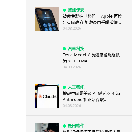
資訊保安
被命令製造「後門」 Apple 再控
告英國政府 加密後門爭議延燒...
04.08.2026
汽車科技
Tesla Model Y 長續航後驅版抵
港 YOHO MALL ...
04.08.2026
人工智能
據報中國憂美國 AI 變武器 不滿
Anthropic 拒正常存取...
04.08.2026
應用軟件
詐騙短訊源源不絕背後是個人資