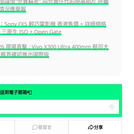
間諜借"外賣竊密" 叫外賣仔代拍現場相片 呼籲
情況應舉報
Sony FX5 輕巧電影機 香港售價 + 詳細規格
0 三原生 ISO + Open Gate
6 現場直擊 : Vivo X300 Ultra 400mm 蔡司大
旗艦首確認推出國際版
📮
送到電子郵箱
看留言
分享