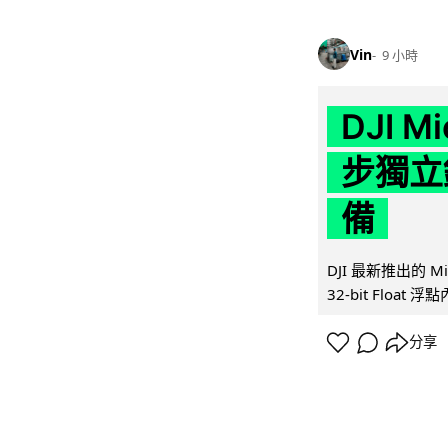
Vin
9 小時
DJI M
步獨立錄
備
DJI 最新推出的 
32-bit Float
分享