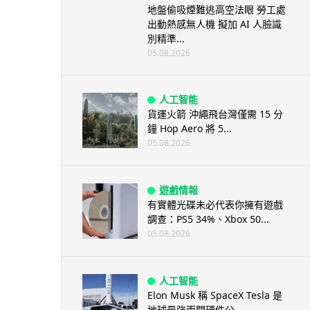
地盤偷吸煙難逃高空法眼 勞工處
出動熱感無人機 擬加 AI 人臉識
別精準...
05.08.2026
人工智能
貨運火箭 沖繩飛台灣僅需 15 分
鐘 Hop Aero 將 5...
05.08.2026
遊戲情報
有實體光碟未必代表你擁有遊戲
調查：PS5 34%、Xbox 50...
05.08.2026
人工智能
Elon Musk 稱 SpaceX Tesla 是
地球最強兩間硬件公...