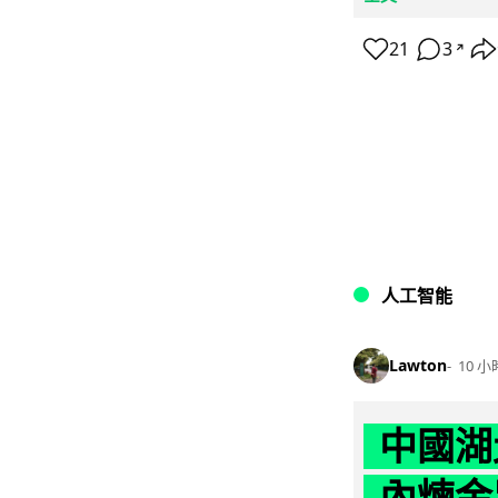
21
3
↗
人工智能
Lawton
10 小
中國湖
內煉金