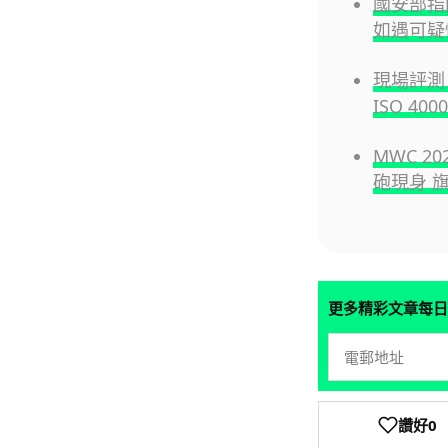
國安部指
如遇可疑
現場評測：
ISO 400
MWC 202
砲現身 
更多精彩文章每日
讚好
0