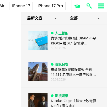
Air
iPhone 17
iPhone 17 Pro
AirPods Pro 3
Ap
最新文章
全部
人工智能
靠快閃記憶體紓緩 DRAM 不足
KIOXIA 推 XL1 記憶體...
05.08.2026
資訊保安
東華學院誤發取錄電郵 全數
11,139 名申請人一度空歡喜 ...
05.08.2026
影視娛樂
Nicolas Cage 主演未上映電影
Netflix 遺失未加...