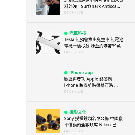
料外洩 Surfshark Antisca...
04.08.2026
汽車科技
Tesla 無預警推出兒童車 無電池
電機一樣秒殺 炒至約港幣39萬
04.08.2026
iPhone app
歐盟再發功 Apple 終答應
iPhone 跨機剪貼簿將可貼 ...
04.08.2026
攝影文化
Sony 授權鏡頭名單公佈 中國廠
平價鏡頭全數缺席 Nikon 已...
04.08.2026