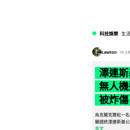
科技娛樂
生
Lawton
10 小
澤連斯
無人機
被炸傷
烏克蘭克爾松一名 
蘭總統澤連斯基公
全文