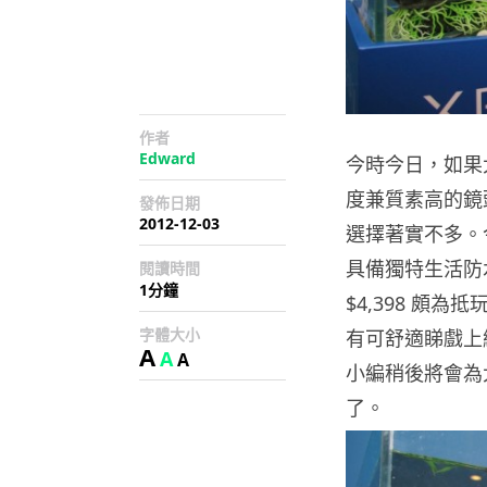
作者
Edward
今時今日，如果
度兼質素高的鏡頭
發佈日期
2012-12-03
選擇著實不多。
具備獨特生活防水
閱讀時間
1分鐘
$4,398 頗為
字體大小
有可舒適睇戲上
A
A
A
小編稍後將會為
了。