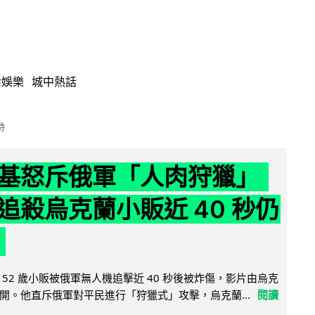
活娛樂
城中熱話
時
基怒斥俄軍「人肉狩獵」
追殺烏克蘭小販近 40 秒仍
52 歲小販被俄軍無人機追擊近 40 秒後被炸傷，影片由烏克
開。他直斥俄軍對平民進行「狩獵式」攻擊，烏克蘭...
閱讀