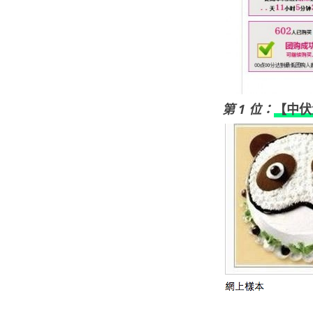
第 1 位：
【中伏