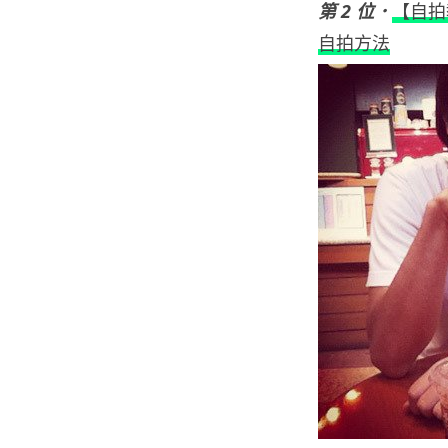
第 2 位．
【自拍
自拍方法