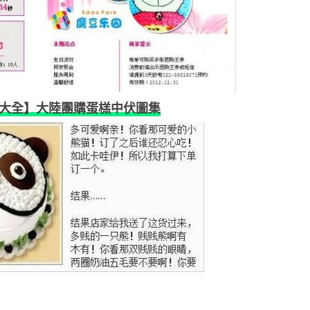
大全】大陸團購蛋榚中伏圖集