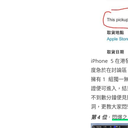
iPhone 5
度急於在討論區
擁有 1 組獨一無
證便可進入，結
不到數分鐘便見財
洞，更教大家悶
第 4 位
．
悶爆之