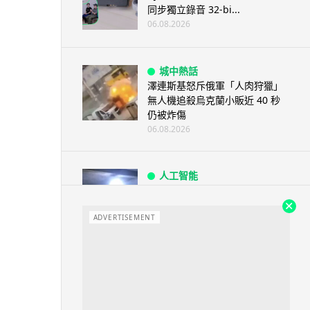
同步獨立錄音 32-bi...
06.08.2026
城中熱話
澤連斯基怒斥俄軍「人肉狩獵」
無人機追殺烏克蘭小販近 40 秒
仍被炸傷
06.08.2026
人工智能
中國湖北男自學 AI 「煉金術」
屋內煉金冒濃煙驚動全區
ADVERTISEMENT
06.08.2026
流動音樂
【評測】Sony IER-M500 入耳式
監聽耳機：現場拍攝、後製監
聽...