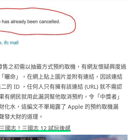
 在港發售之初需以抽籤方式預約取機，有網友懷疑興度過
「曬命」，在網上貼上圖片並附有連結，因該連結
二的 ID ，任何人只有擁有該連結 (URL) 就不需認
果有網民就用此漏洞幫他取消預約，令「中獎者」
化水，這編文不單揭露了 Apple 的預約取機漏
聲發大財的道理。
三國志！三國志 12 試玩後感