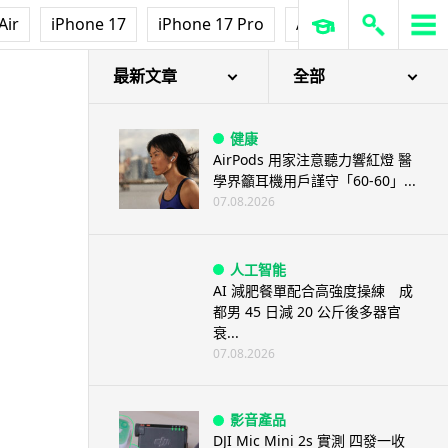
Air
iPhone 17
iPhone 17 Pro
AirPods Pro 3
Ap
最新文章
全部
健康
AirPods 用家注意聽力響紅燈 醫
學界籲耳機用戶謹守「60-60」...
07.08.2026
人工智能
AI 減肥餐單配合高強度操練 成
都男 45 日減 20 公斤後多器官
衰...
07.08.2026
影音產品
DJI Mic Mini 2s 實測 四發一收