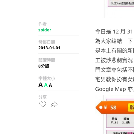
作者
spider
今日是 12 月
為大家總結一下
發佈日期
2013-01-01
是本土有關的新聞
工被炒悲劇實況、
閱讀時間
8分鐘
門文章亦包括不
字體大小
宅男教你扮有女朋
A
A
A
Google Map
分享