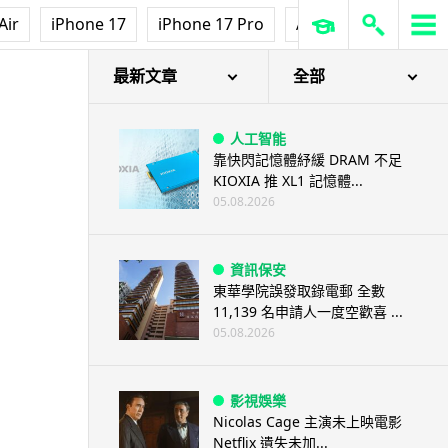
Air
iPhone 17
iPhone 17 Pro
AirPods Pro 3
Ap
最新文章
全部
人工智能
靠快閃記憶體紓緩 DRAM 不足
KIOXIA 推 XL1 記憶體...
05.08.2026
資訊保安
東華學院誤發取錄電郵 全數
11,139 名申請人一度空歡喜 ...
05.08.2026
影視娛樂
Nicolas Cage 主演未上映電影
Netflix 遺失未加...