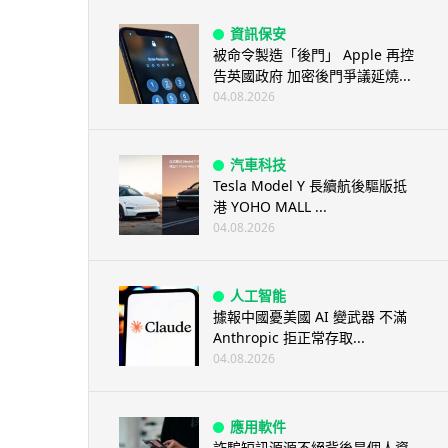
資訊保安
被命令製造「後門」 Apple 再控
告英國政府 加密後門爭議延燒...
04.08.2026
汽車科技
Tesla Model Y 長續航後驅版抵
港 YOHO MALL ...
04.08.2026
人工智能
據報中國憂美國 AI 變武器 不滿
Anthropic 拒正常存取...
04.08.2026
應用軟件
詐騙短訊源源不絕背後是個人資