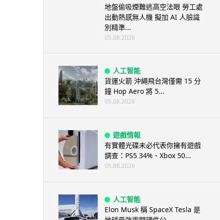
地盤偷吸煙難逃高空法眼 勞工處
出動熱感無人機 擬加 AI 人臉識
別精準...
05.08.2026
人工智能
貨運火箭 沖繩飛台灣僅需 15 分
鐘 Hop Aero 將 5...
05.08.2026
遊戲情報
有實體光碟未必代表你擁有遊戲
調查：PS5 34%、Xbox 50...
05.08.2026
人工智能
Elon Musk 稱 SpaceX Tesla 是
地球最強兩間硬件公...