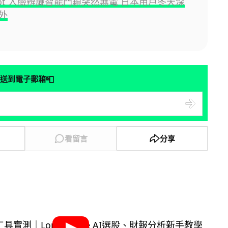
hBot 人臉辨識智能門鎖突然無電 日本用戶冬天深
外
📮
送到電子郵箱
看留言
分享