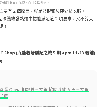
外形討好又易配襯，而且保暖舒適。
主要有 2 個原因，就是貪靚和想穿少點衣服，i
re 新品碳纖維發熱頸巾帽能滿足這 2 項要求，又不算太
呢！
Shop (九龍觀塘創紀之城 5 期 apm L1-23 號舖)
5
腦 Olivia 排熱養三文魚 協助減碳 冬天三文魚
加倍