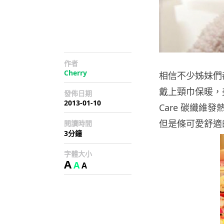
作者
Cherry
相信不少姊妹們
戴上頸巾保暖，美
發佈日期
2013-01-10
Care 碳纖
但是條可愛舒適
閱讀時間
3分鐘
字體大小
A
A
A