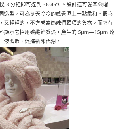
後 3 分鐘即可達到 36-45℃。設計連可愛耳朵帽
同造型，可為冬天冷冷的感覺添上一點柔和。最喜
，又輕輕的，不會成為姊妹們頸項的負擔。而它有
顯示它採用碳纖維發熱，產生的 5μm—15μm 遠
血液循環，促進新陳代謝。