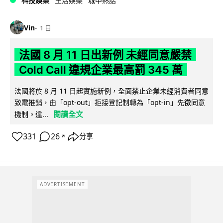
科技娛樂
生活娛樂
城中熱話
Vin
1 日
法國 8 月 11 日出新例 未經同意嚴禁
Cold Call 違規企業最高罰 345 萬
法國將於 8 月 11 日起實施新例，全面禁止企業未經消費者同意
致電推銷，由「opt-out」拒接登記制轉為「opt-in」先徵同意
閱讀全文
機制。違...
331
26
分享
↗
ADVERTISEMENT