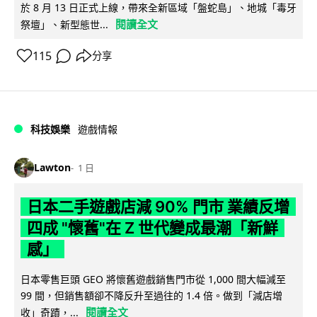
於 8 月 13 日正式上線，帶來全新區域「盤蛇島」、地城「毒牙
閱讀全文
祭壇」、新型態世...
115
分享
科技娛樂
遊戲情報
Lawton
1 日
日本二手遊戲店減 90% 門市 業績反增
四成 "懷舊"在 Z 世代變成最潮「新鮮
感」
日本零售巨頭 GEO 將懷舊遊戲銷售門市從 1,000 間大幅減至
99 間，但銷售額卻不降反升至過往的 1.4 倍。做到「減店增
閱讀全文
收」奇蹟，...