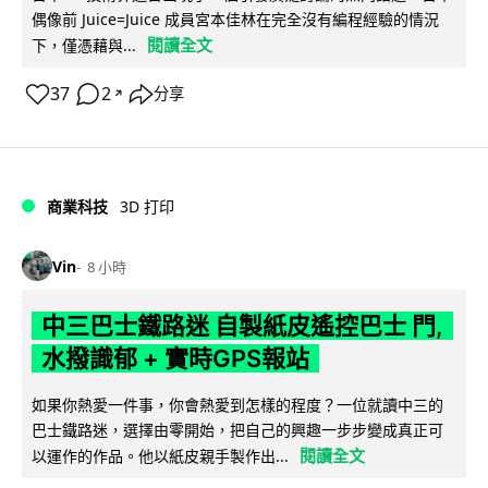
偶像前 Juice=Juice 成員宮本佳林在完全沒有編程經驗的情況
閱讀全文
下，僅憑藉與...
37
2
分享
↗
商業科技
3D 打印
Vin
8 小時
中三巴士鐵路迷 自製紙皮遙控巴士 門,
水撥識郁 + 實時GPS報站
如果你熱愛一件事，你會熱愛到怎樣的程度？一位就讀中三的
巴士鐵路迷，選擇由零開始，把自己的興趣一步步變成真正可
閱讀全文
以運作的作品。他以紙皮親手製作出...