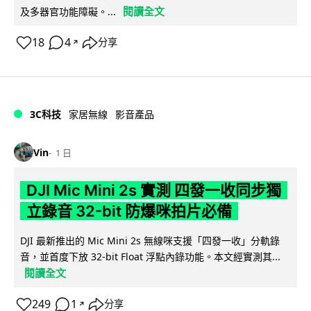
閱讀全文
及多器官功能障礙。...
18
4
分享
↗
3C科技
家居無線
影音產品
Vin
1 日
DJI Mic Mini 2s 實測 四發一收同步獨
立錄音 32-bit 防爆咪拍片必備
DJI 最新推出的 Mic Mini 2s 無線咪支援「四發一收」分軌錄
音，並首度下放 32-bit Float 浮點內錄功能。本文經實測其...
閱讀全文
249
1
分享
↗