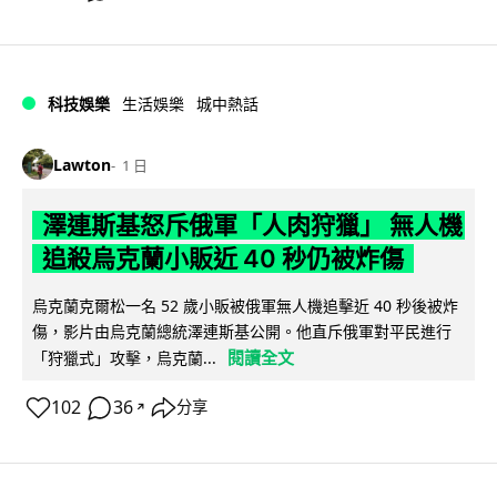
科技娛樂
生活娛樂
城中熱話
Lawton
1 日
澤連斯基怒斥俄軍「人肉狩獵」 無人機
追殺烏克蘭小販近 40 秒仍被炸傷
烏克蘭克爾松一名 52 歲小販被俄軍無人機追擊近 40 秒後被炸
傷，影片由烏克蘭總統澤連斯基公開。他直斥俄軍對平民進行
閱讀全文
「狩獵式」攻擊，烏克蘭...
102
36
分享
↗