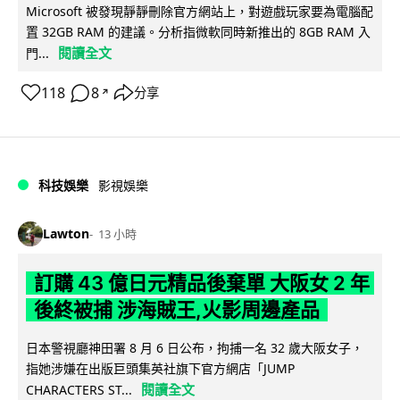
Microsoft 被發現靜靜刪除官方網站上，對遊戲玩家要為電腦配
置 32GB RAM 的建議。分析指微軟同時新推出的 8GB RAM 入
閱讀全文
門...
118
8
分享
↗
科技娛樂
影視娛樂
Lawton
13 小時
訂購 43 億日元精品後棄單 大阪女 2 年
後終被捕 涉海賊王,火影周邊產品
日本警視廳神田署 8 月 6 日公布，拘捕一名 32 歲大阪女子，
指她涉嫌在出版巨頭集英社旗下官方網店「JUMP
閱讀全文
CHARACTERS ST...