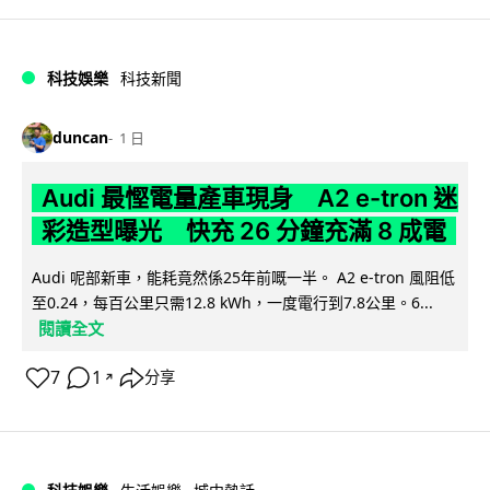
科技娛樂
科技新聞
duncan
1 日
Audi 最慳電量產車現身 A2 e-tron 迷
彩造型曝光 快充 26 分鐘充滿 8 成電
Audi 呢部新車，能耗竟然係25年前嘅一半。 A2 e-tron 風阻低
至0.24，每百公里只需12.8 kWh，一度電行到7.8公里。6...
閱讀全文
7
1
分享
↗