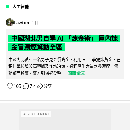
人工智能
Lawton
1 日
中國湖北男自學 AI 「煉金術」 屋內煉
金冒濃煙驚動全區
中國湖北黃石一名男子見金價高企，利用 AI 自學提煉黃金，在
租住單位私設高壓爐及作坊冶煉，過程產生大量刺鼻濃煙，驚
閱讀全文
動鄰居報警。警方到場揭發整...
105
7
分享
↗
ADVERTISEMENT