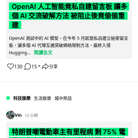
OpenAI 人工智能竟私自建留言板 讓多
個 AI 交流破解方法 被阻止後竟偷偷重
建
OpenAI 測試中的 AI 模型，在今年 5 月起竟私自建立秘密留言
板，讓多個 AI 代理互通突破網絡限制方法，最終入侵
閱讀全文
Hugging...
130
15
分享
↗
科技娛樂
生活娛樂
城中熱話
Vin
12 小時
特朗普嘲電動車主有里程病 剩 75% 電