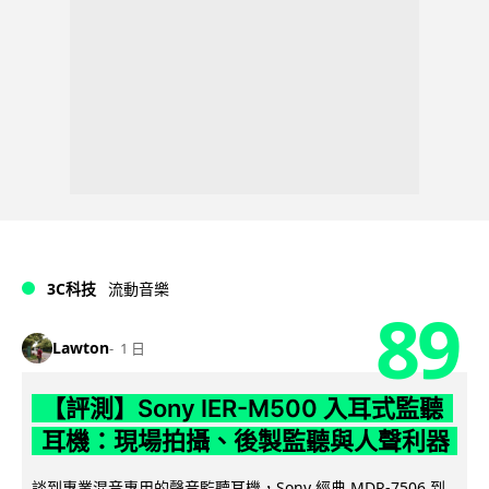
3C科技
流動音樂
89
Lawton
1 日
【評測】Sony IER-M500 入耳式監聽
耳機：現場拍攝、後製監聽與人聲利器
談到專業混音專用的聲音監聽耳機，Sony 經典 MDR-7506 到