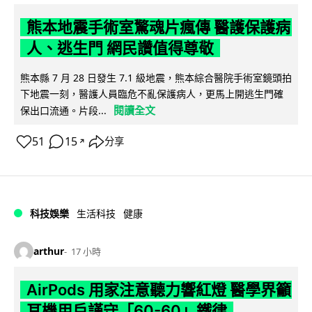
熊本地震手術室驚魂片瘋傳 醫護保護病
人、逃生門 網民讚值得尊敬
熊本縣 7 月 28 日發生 7.1 級地震，熊本綜合醫院手術室鏡頭拍
下地震一刻，醫護人員臨危不亂保護病人，更馬上開逃生門確
閱讀全文
保出口流通。片段...
51
15
分享
↗
科技娛樂
生活科技
健康
arthur
17 小時
AirPods 用家注意聽力響紅燈 醫學界籲
耳機用戶謹守「60-60」鐵律