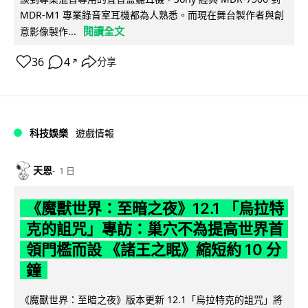
MDR-M1 專業錄音室耳機都為人熟悉。而現在舞台製作者與創
閱讀全文
意影像製作...
36
4
分享
↗
科技娛樂
遊戲情報
天恩
1 日
《魔獸世界：至暗之夜》12.1 「烏拉特
克的詛咒」專訪：巢穴不為提高世界首
領門檻而設 《諸王之眠》縮短約 10 分
鐘
《魔獸世界：至暗之夜》版本更新 12.1「烏拉特克的詛咒」將