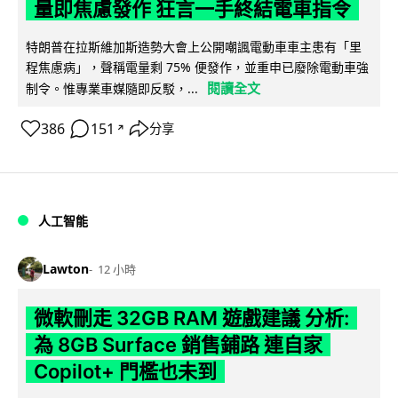
量即焦慮發作 狂言一手終結電車指令
特朗普在拉斯維加斯造勢大會上公開嘲諷電動車車主患有「里
程焦慮病」，聲稱電量剩 75% 便發作，並重申已廢除電動車強
閱讀全文
制令。惟專業車媒隨即反駁，...
386
151
分享
↗
人工智能
Lawton
12 小時
微軟刪走 32GB RAM 遊戲建議 分析:
為 8GB Surface 銷售鋪路 連自家
Copilot+ 門檻也未到