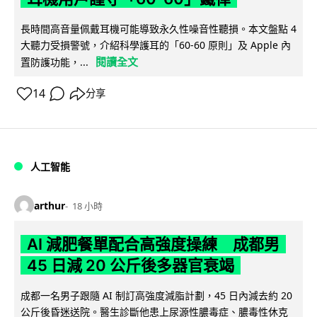
長時間高音量佩戴耳機可能導致永久性噪音性聽損。本文盤點 4
大聽力受損警號，介紹科學護耳的「60-60 原則」及 Apple 內
閱讀全文
置防護功能，...
14
分享
人工智能
arthur
18 小時
AI 減肥餐單配合高強度操練 成都男
45 日減 20 公斤後多器官衰竭
成都一名男子跟隨 AI 制訂高強度減脂計劃，45 日內減去約 20
公斤後昏迷送院。醫生診斷他患上尿源性膿毒症、膿毒性休克