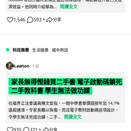
閱讀全文
濟效益。他同時介紹華為...
1,546
593
分享
↗
科技娛樂
生活娛樂
城中熱話
Lawton
1 日
家長無得慳錢買二手書 電子啟動碼鎖死
二手教科書 學生無法做功課
社福界立法會議員陳文宜指，一間中學書單價錢按年加 14.7%
遠超通漲，令家長難以負擔。而且電子教材啟動碼這項設計，
閱讀全文
令學生無法完成功課，二手...
935
371
分享
↗