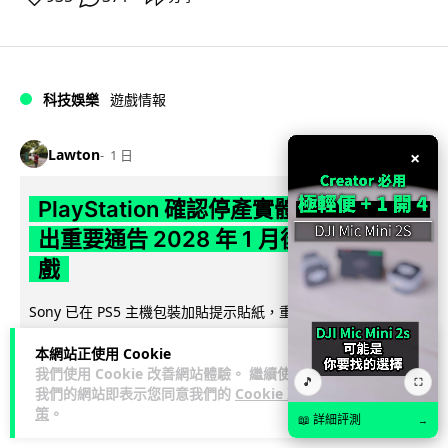
科技娛樂
遊戲情報
Lawton
1 日
×
PlayStation 確認停產實體光碟 包裝印
出重要通告 2028 年 1 月後不出光碟遊
戲
Sony 已在 PS5 主機包裝加貼提示貼紙，重申官方 7 月已公布
計劃：2028 年 1 月起停產新遊戲實體光碟。分析師預期 PS6
本網站正使用 Cookie
閱讀全文
因此...
我們使用 Cookie 改善網站體驗。 繼續使用
🎵
⛶
我們的網站即表示您同意我們的
Cookie 政
169
76
分享
↗
策
。
📖 詳細評測
→