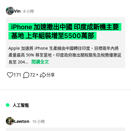
Vin
8 小時
iPhone 加速撤出中國 印度成新機主要
基地 上年組裝增至5500萬部
Apple 加速將 iPhone 生產線由中國轉往印度，目標兩年內將
產量最高 50% 移至當地。印度政府推出關稅豁免及稅務優惠延
閱讀全文
長至 204...
171
72
分享
↗
人工智能
Lawton
10 小時