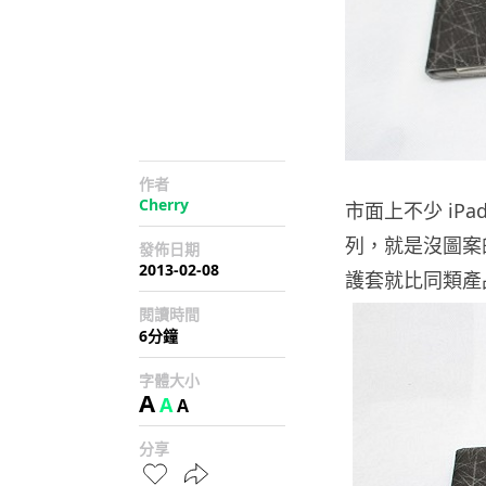
作者
Cherry
市面上不少 iP
列，就是沒圖案的
發佈日期
2013-02-08
護套就比同類產
閱讀時間
6分鐘
字體大小
A
A
A
分享