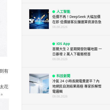
人工智能
低價不再！DeepSeek 大幅加價
在即 低價搶客反釀運算資源告急
08.08.2026
iOS App
首爾大生 2 星期開發防曬地圖 一
日暴增 2 萬人下載衝榜首
08.08.2026
到有
科技新聞
簡
冷氣 24 小時長開電費更平？內
太花
地網民自測結果兩極 專家拆解慳
電邏輯
。
08.08.2026