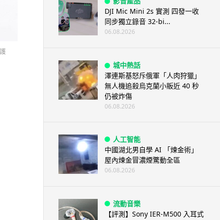
影音產品
DJI Mic Mini 2s 實測 四發一收
同步獨立錄音 32-bi...
06.08.2026
保護
城中熱話
澤連斯基怒斥俄軍「人肉狩獵」
無人機追殺烏克蘭小販近 40 秒
仍被炸傷
06.08.2026
人工智能
中國湖北男自學 AI 「煉金術」
屋內煉金冒濃煙驚動全區
06.08.2026
流動音樂
【評測】Sony IER-M500 入耳式