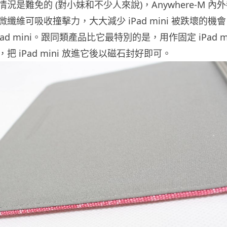
ni 的情況是難免的 (對小妹和不少人來說)，Anywhere-M 內
纖維可吸收撞擊力，大大減少 iPad mini 被跌壞的機
ad mini。跟同類產品比它最特別的是，用作固定 iPad mi
把 iPad mini 放進它後以磁石封好即可。