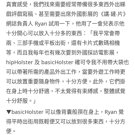
真實感受，我們找來需要經常帶備很多東西外出睇
戲評戲寫稿、甚至需要出席外國影展的《講‧鏟‧片》
網誌負責人 Ryan 試用一下，他用了一會兒表示他
十分開心可以放入十分多的東西：「我平常會帶
兩、三部手機或平板出街，還有卡片式數碼相機
等，而且我每年也有幾次要到外國採訪電影展，
hipHolster 及 basicHolster 確可令我不用帶大袋也
可以帶著所需的產品外出工作，當要外遊工作時更
可以放置重要隨身物件，十分方便。此外，它們掛
在身上時十分舒適，不太覺得有束縛感，整體感覺
十分舒服。」
▼basicHolster 可以像背囊般孭在身上，Ryan 覺
得平時出街用既輕便又可以放到很多東西，十分方
便。