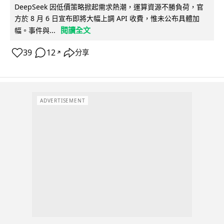
DeepSeek 因低價策略掀起需求熱潮，運算資源不勝負荷，官
方於 8 月 6 日宣布即將大幅上調 API 收費，惟未公布具體加
閱讀全文
幅。事件與...
39
12
分享
↗
ADVERTISEMENT