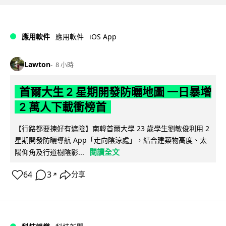
iOS App
應用軟件
應用軟件
Lawton
8 小時
首爾大生 2 星期開發防曬地圖 一日暴增
2 萬人下載衝榜首
【行路都要揀好有遮陰】南韓首爾大學 23 歲學生劉敏俊利用 2
星期開發防曬導航 App「走向陰涼處」，結合建築物高度、太
閱讀全文
陽仰角及行道樹陰影...
64
3
分享
↗