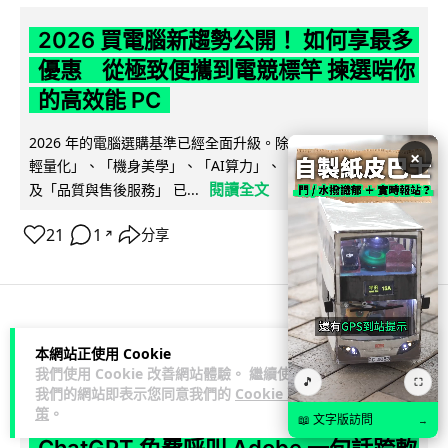
2026 買電腦新趨勢公開！ 如何享最多
優惠 從極致便攜到電競標竿 揀選啱你
的高效能 PC
2026 年的電腦選購基準已經全面升級。除了基本效能，「極致
×
輕量化」、「機身美學」、「AI算力」、「前瞻技術加持」以
閱讀全文
及「品質與售後服務」 已...
21
1
分享
↗
人工智能
本網站正使用 Cookie
我們使用 Cookie 改善網站體驗。 繼續使用
🎵
⛶
Vin
我們的網站即表示您同意我們的
Cookie 政
1 日
策
。
📖 文字版訪問
→
ChatGPT 免費呼叫 Adobe 一句話跨軟