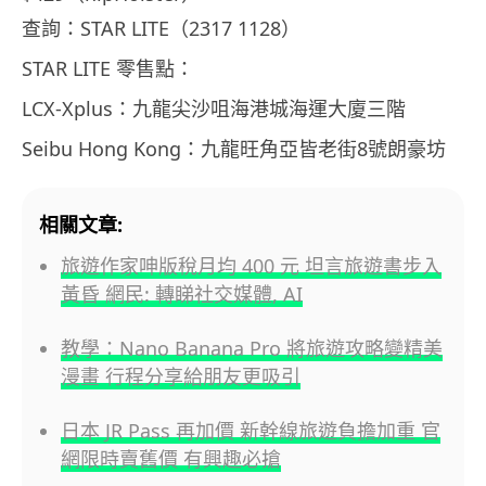
查詢：STAR LITE（2317 1128）
STAR LITE 零售點：
LCX-Xplus：九龍尖沙咀海港城海運大廈
三階
Seibu Hong Kong：九龍旺角亞皆老街8號朗豪
坊
相關文章:
旅遊作家呻版稅月均 400 元 坦言旅遊書步入
黃昏 網民: 轉睇社交媒體, AI
教學：Nano Banana Pro 將旅遊攻略變精美
漫畫 行程分享給朋友更吸引
日本 JR Pass 再加價 新幹線旅遊負擔加重 官
網限時賣舊價 有興趣必搶