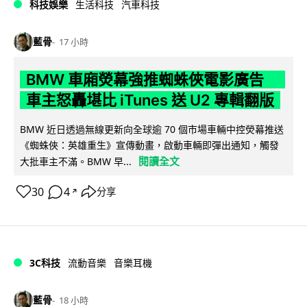
科技娛樂
生活科技
汽車科技
藍骨
17 小時
BMW 車廂熒幕強推蜘蛛俠電影廣告
車主怒轟堪比 iTunes 送 U2 專輯翻版
BMW 近日透過無線更新向全球逾 70 個市場車輛中控熒幕推送
《蜘蛛俠：英雄重生》宣傳動畫，啟動車輛即彈出通知，觸發
閱讀全文
大批車主不滿。BMW 早...
30
4
分享
↗
3C科技
流動音樂
音樂耳機
藍骨
18 小時