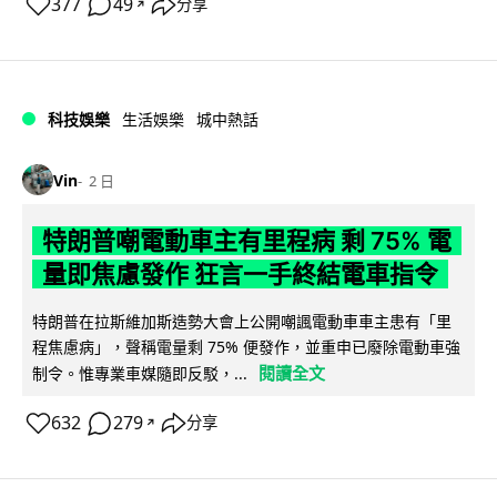
377
49
分享
↗
科技娛樂
生活娛樂
城中熱話
Vin
2 日
特朗普嘲電動車主有里程病 剩 75% 電
量即焦慮發作 狂言一手終結電車指令
特朗普在拉斯維加斯造勢大會上公開嘲諷電動車車主患有「里
程焦慮病」，聲稱電量剩 75% 便發作，並重申已廢除電動車強
閱讀全文
制令。惟專業車媒隨即反駁，...
632
279
分享
↗