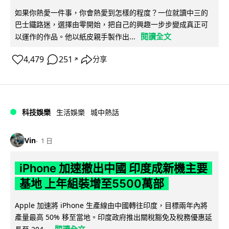
如果你熱愛一件事，你會熱愛到怎樣的程度？一位就讀中三的
巴士鐵路迷，選擇由零開始，把自己的興趣一步步變成真正可
閱讀全文
以運作的作品。他以紙皮親手製作出...
4,479
251
分享
↗
科技娛樂
生活娛樂
城中熱話
Vin
1 日
iPhone 加速撤出中國 印度成新機主要
基地 上年組裝增至5500萬部
Apple 加速將 iPhone 生產線由中國轉往印度，目標兩年內將
產量最高 50% 移至當地。印度政府推出關稅豁免及稅務優惠延