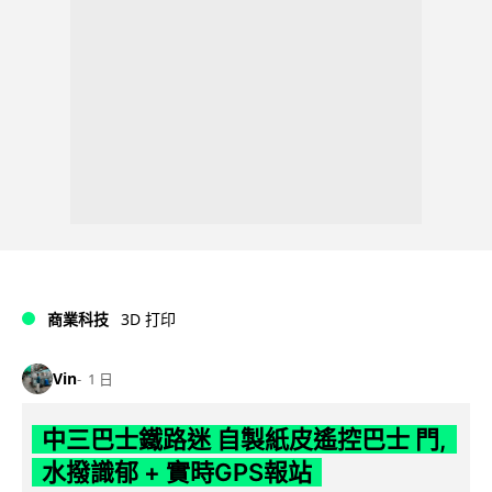
商業科技
3D 打印
Vin
1 日
中三巴士鐵路迷 自製紙皮遙控巴士 門,
水撥識郁 + 實時GPS報站