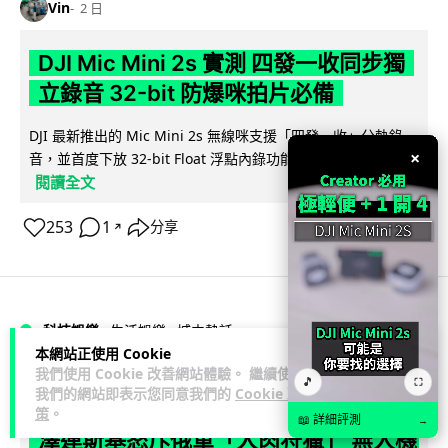
Vin
2 日
DJI Mic Mini 2s 實測 四發一收同步獨
立錄音 32-bit 防爆咪拍片必備
DJI 最新推出的 Mic Mini 2s 無線咪支援「四發一收」分軌錄
×
音，並首度下放 32-bit Float 浮點內錄功能。本文經實測其...
閱讀全文
253
1
分享
↗
科技娛樂
生活娛樂
城中熱話
本網站正使用 Cookie
我們使用 Cookie 改善網站體驗。 繼續使用
🎵
⛶
Lawton
2 日
我們的網站即表示您同意我們的
Cookie 政
策
。
📖 詳細評測
→
澤連斯基怒斥俄軍「人肉狩獵」 無人機