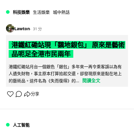
科技娛樂
生活娛樂
城中熱話
Lawton
31 分
港鐵紅磡站現「黐地銀包」 原來是藝術
品呃足全港市民兩年
港鐵紅磡站月台一個銀色「銀包」多年來一再令乘客誤以為有
人遺失財物，事主原本打算拾起交還，卻發現原來是黏在地上
閱讀全文
的藝術品。這件名為《失而復得》的...
分享
人工智能