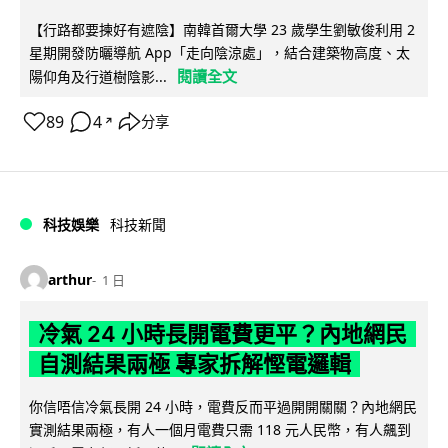
【行路都要揀好有遮陰】南韓首爾大學 23 歲學生劉敏俊利用 2
星期開發防曬導航 App「走向陰涼處」，結合建築物高度、太
閱讀全文
陽仰角及行道樹陰影...
89
4
分享
↗
科技娛樂
科技新聞
arthur
1 日
冷氣 24 小時長開電費更平？內地網民
自測結果兩極 專家拆解慳電邏輯
你信唔信冷氣長開 24 小時，電費反而平過開開關關？內地網民
實測結果兩極，有人一個月電費只需 118 元人民幣，有人飆到