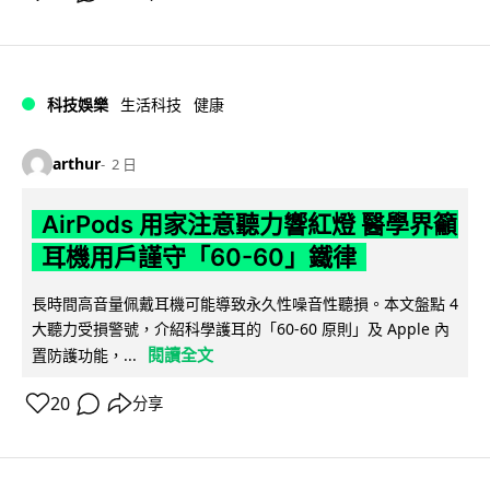
科技娛樂
生活科技
健康
arthur
2 日
AirPods 用家注意聽力響紅燈 醫學界籲
耳機用戶謹守「60-60」鐵律
長時間高音量佩戴耳機可能導致永久性噪音性聽損。本文盤點 4
大聽力受損警號，介紹科學護耳的「60-60 原則」及 Apple 內
閱讀全文
置防護功能，...
20
分享