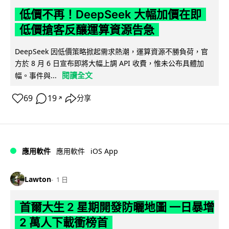
低價不再！DeepSeek 大幅加價在即
低價搶客反釀運算資源告急
DeepSeek 因低價策略掀起需求熱潮，運算資源不勝負荷，官
方於 8 月 6 日宣布即將大幅上調 API 收費，惟未公布具體加
閱讀全文
幅。事件與...
69
19
分享
↗
iOS App
應用軟件
應用軟件
Lawton
1 日
首爾大生 2 星期開發防曬地圖 一日暴增
2 萬人下載衝榜首