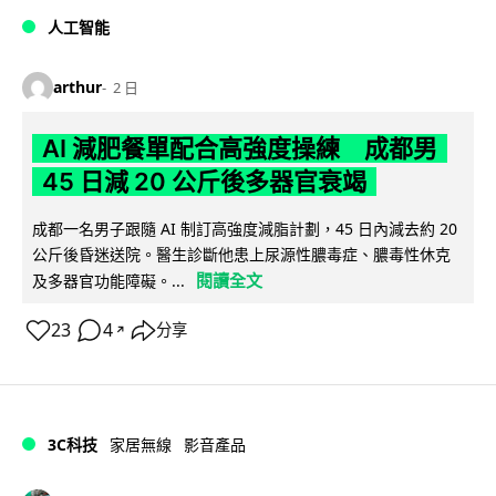
人工智能
arthur
2 日
AI 減肥餐單配合高強度操練 成都男
45 日減 20 公斤後多器官衰竭
成都一名男子跟隨 AI 制訂高強度減脂計劃，45 日內減去約 20
公斤後昏迷送院。醫生診斷他患上尿源性膿毒症、膿毒性休克
閱讀全文
及多器官功能障礙。...
23
4
分享
↗
3C科技
家居無線
影音產品