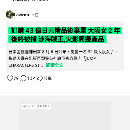
Lawton
2 日
訂購 43 億日元精品後棄單 大阪女 2 年
後終被捕 涉海賊王,火影周邊產品
日本警視廳神田署 8 月 6 日公布，拘捕一名 32 歲大阪女子，
指她涉嫌在出版巨頭集英社旗下官方網店「JUMP
閱讀全文
CHARACTERS ST...
79
10
分享
↗
ADVERTISEMENT