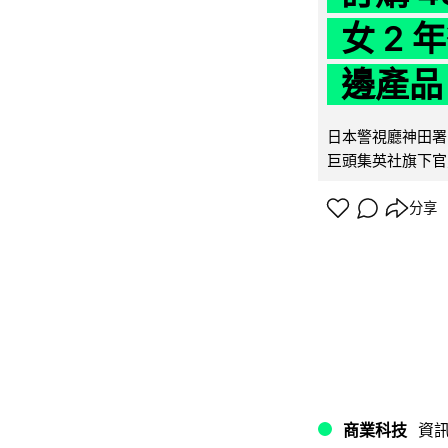
女 2
邊產品
日本警視廳神田署 
巨頭集英社旗下官方網店
分享
商業科技
資