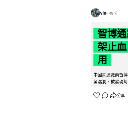
Vin
48 分
智博通
架止血
用
中國網通廠商智博通電
全漏洞，被發現每 
分享