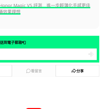
onor Magic V5 評測 進一步輕薄化手感更佳
拍攝效果理想
📮
送到電子郵箱
看留言
分享