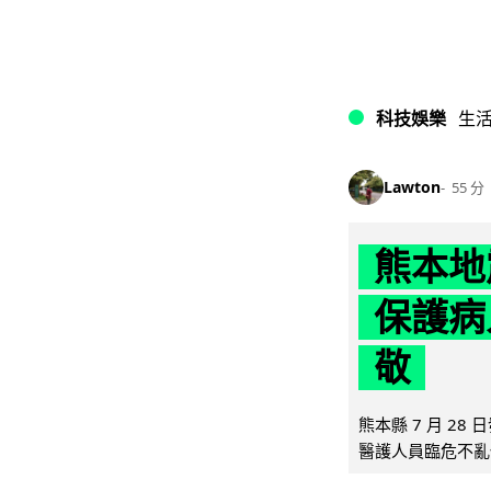
科技娛樂
生
Lawton
55 分
熊本地
保護病
敬
熊本縣 7 月 2
醫護人員臨危不亂