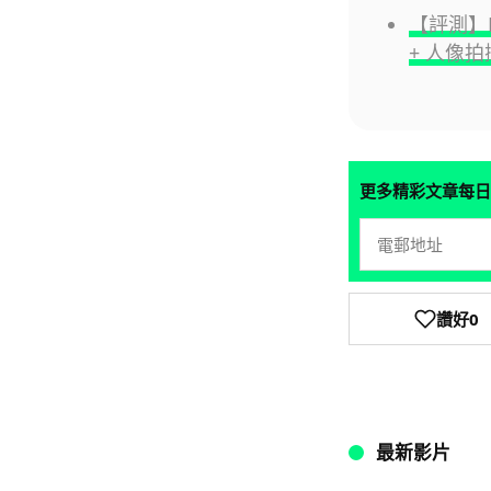
【評測】H
+ 人像
更多精彩文章每日
讚好
0
最新影片