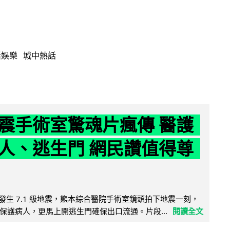
活娛樂
城中熱話
震手術室驚魂片瘋傳 醫護
人、逃生門 網民讚值得尊
8 日發生 7.1 級地震，熊本綜合醫院手術室鏡頭拍下地震一刻，
保護病人，更馬上開逃生門確保出口流通。片段...
閱讀全文