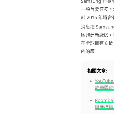
Samsung 
一項首要任務。S
計 2015 年將
消息指 Sams
區興建新廠房，為
在全球擁有 8
內的廠
相關文章:
YouT
註冊國家
Roomb
吸塵機械