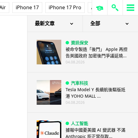
Air
iPhone 17
iPhone 17 Pro
AirPods Pro 3
Ap
最新文章
全部
資訊保安
被命令製造「後門」 Apple 再控
告英國政府 加密後門爭議延燒...
04.08.2026
汽車科技
Tesla Model Y 長續航後驅版抵
港 YOHO MALL ...
04.08.2026
人工智能
據報中國憂美國 AI 變武器 不滿
Anthropic 拒正常存取...