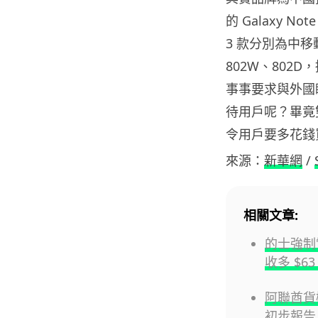
的 Galaxy N
3 款分別為中移動
802W、802D
事事要求與外國
待用戶呢？畢竟雙
令用戶要多花錢買 
來源：
新華網
/
相關文章:
的士強制
收多 $63
阿聯酋貨
初步報告