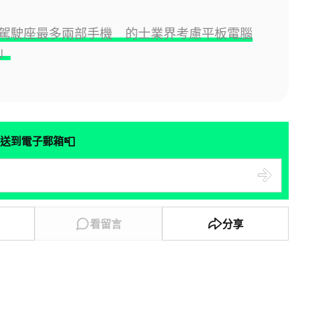
駕駛座最多兩部手機 的士業界考慮平板電腦
」
📮
送到電子郵箱
看留言
分享