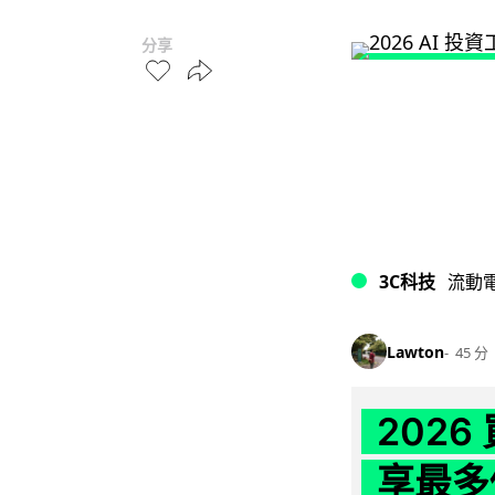
分享
3C科技
流動
Lawton
45 分
202
享最多