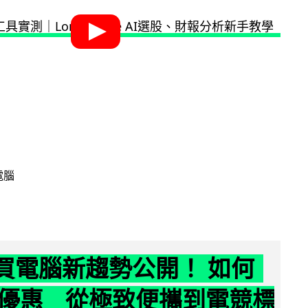
電腦
6 買電腦新趨勢公開！ 如何
優惠 從極致便攜到電競標