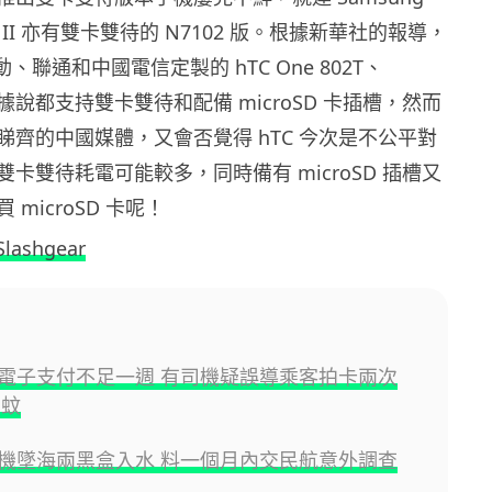
ote II 亦有雙卡雙待的 N7102 版。根據新華社的報導，
、聯通和中國電信定製的 hTC One 802T、
，據說都支持雙卡雙待和配備 microSD 卡插槽，然而
睇齊的中國媒體，又會否覺得 hTC 今次是不公平對
卡雙待耗電可能較多，同時備有 microSD 插槽又
microSD 卡呢！
Slashgear
電子支付不足一週 有司機疑誤導乘客拍卡兩次
 蚊
機墜海兩黑盒入水 料一個月內交民航意外調查