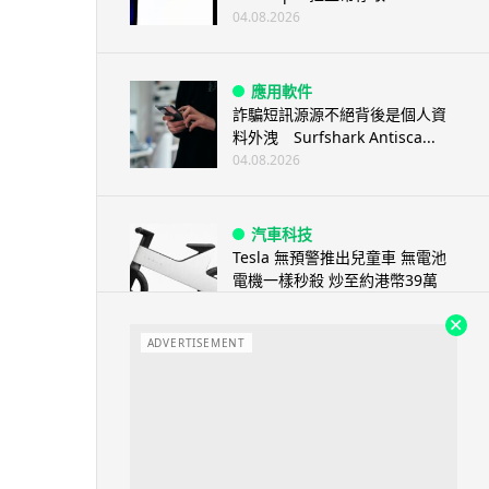
04.08.2026
應用軟件
詐騙短訊源源不絕背後是個人資
料外洩 Surfshark Antisca...
04.08.2026
汽車科技
Tesla 無預警推出兒童車 無電池
電機一樣秒殺 炒至約港幣39萬
04.08.2026
ADVERTISEMENT
iPhone app
歐盟再發功 Apple 終答應
iPhone 跨機剪貼簿將可貼 ...
04.08.2026